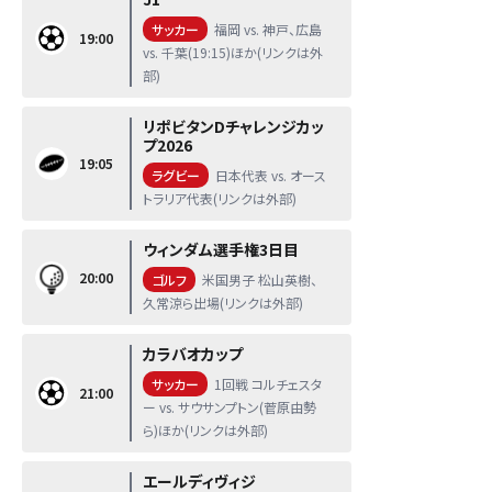
サッカー
福岡 vs. 神戸、広島
19:00
vs. 千葉(19:15)ほか(リンクは外
部)
リポビタンDチャレンジカッ
プ2026
19:05
ラグビー
日本代表 vs. オース
トラリア代表(リンクは外部)
ウィンダム選手権3日目
20:00
ゴルフ
米国男子 松山英樹、
久常涼ら出場(リンクは外部)
カラバオカップ
サッカー
1回戦 コルチェスタ
21:00
ー vs. サウサンプトン(菅原由勢
ら)ほか(リンクは外部)
エールディヴィジ