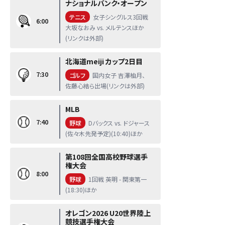
ナショナルバンク・オープン
テニス
女子シングルス3回戦
6:00
大坂なおみ vs. メルテンスほか
(リンクは外部)
北海道meiji カップ2日目
7:30
ゴルフ
国内女子 吉澤柚月、
佐藤心結ら出場(リンクは外部)
MLB
7:40
野球
Dバックス vs. ドジャース
(佐々木先発予定)(10:40)ほか
第108回全国高校野球選手
権大会
8:00
野球
1回戦 英明 - 関東第一
(18:30)ほか
オレゴン2026 U20世界陸上
競技選手権大会