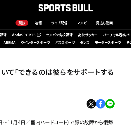
競技
速報
ライブ配信
マンガ
見逃し動画
野球
dodaSPORTS
センバツ高校野球
高校サッカー
バーチャル春高バ
（新しいタブで開く）
ABEMA
ウインタースポーツ
パラスポーツ
ダンス
モータースポーツ
そ
いて「できるのは彼らをサポートする
0月29日～11月4日／室内ハードコート）で膝の故障から復帰