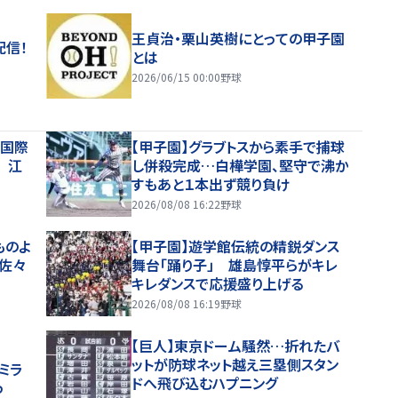
王貞治・栗山英樹にとっての甲子園
配信！
とは
2026/06/15 00:00
野球
本国際
【甲子園】グラブトスから素手で捕球
 江
し併殺完成…白樺学園、堅守で沸か
すもあと１本出ず競り負け
2026/08/08 16:22
野球
ものよ
【甲子園】遊学館伝統の精鋭ダンス
佐々
舞台「踊り子」 雄島惇平らがキレ
キレダンスで応援盛り上げる
2026/08/08 16:19
野球
【巨人】東京ドーム騒然…折れたバ
ットが防球ネット越え三塁側スタン
ミラ
ドへ飛び込むハプニング
っ