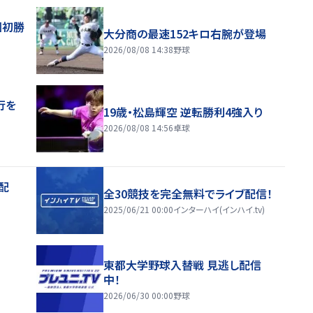
園初勝
大分商の最速152キロ右腕が登場
2026/08/08 14:38
野球
行を
19歳・松島輝空 逆転勝利4強入り
2026/08/08 14:56
卓球
配
全30競技を完全無料でライブ配信！
2025/06/21 00:00
インターハイ(インハイ.tv)
東都大学野球入替戦 見逃し配信
中！
2026/06/30 00:00
野球