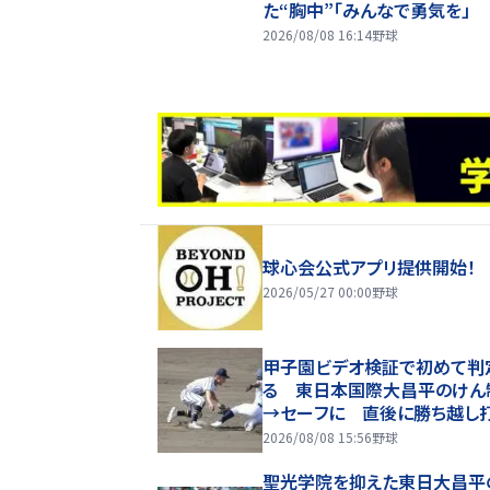
た“胸中”「みんなで勇気を」
2026/08/08 16:14
野球
球心会公式アプリ提供開始！
2026/05/27 00:00
野球
甲子園ビデオ検証で初めて判
る 東日本国際大昌平のけん
→セーフに 直後に勝ち越し
まれる
2026/08/08 15:56
野球
聖光学院を抑えた東日大昌平の