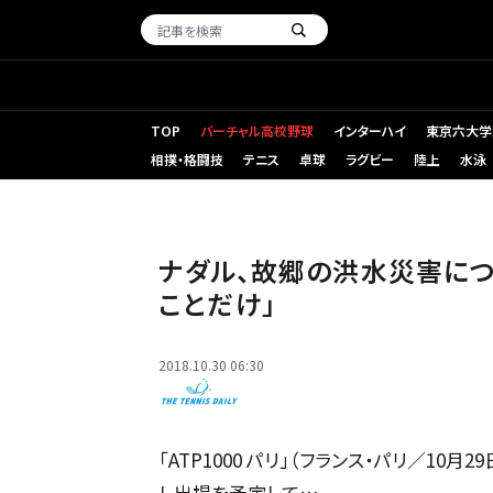
TOP
バーチャル高校野球
インターハイ
東京六大学
相撲・格闘技
テニス
卓球
ラグビー
陸上
水泳
「全米オープン」でのナダル
ナダル、故郷の洪水災害につ
ことだけ」
2018.10.30 06:30
「ATP1000 パリ」（フランス・パリ／1
し出場を予定して…