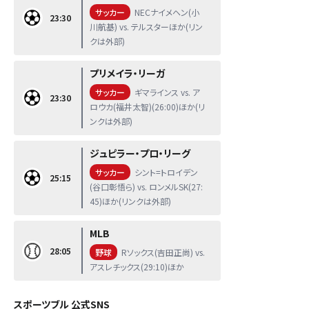
サッカー
NECナイメヘン(小
23:30
川航基) vs. テルスターほか(リン
クは外部)
プリメイラ・リーガ
サッカー
ギマラインス vs. ア
23:30
ロウカ(福井太智)(26:00)ほか(リ
ンクは外部)
ジュピラー・プロ・リーグ
サッカー
シント=トロイデン
25:15
(谷口彰悟ら) vs. ロンメルSK(27:
45)ほか(リンクは外部)
MLB
28:05
野球
Rソックス(吉田正尚) vs.
アスレチックス(29:10)ほか
スポーツブル 公式SNS