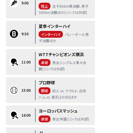
9:00
陸上
女子800m準決勝、男子
3000m決勝ほか(リンクは外部)
夏季インターハイ
9:30
インターハイ
バレーボール男
子決勝ほか
WTTチャンピオンズ横浜
11:00
卓球
男女シングルス準々決
勝(リンクは外部)
プロ野球
15:00
野球
巨人 vs. ヤクルト、日本
ハム vs. 楽天(18:00)ほか
ヨーロッパスマッシュ
16:00
卓球
男女予選(リンクは外部)
J1