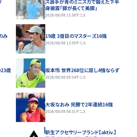
V
ス選手が青のミニスカで鍛えた下半
身披露「脚が長くて美脚」
2026/08/08 15:38
テニス
人のみ
19歳 3度目のマスターズ16強
2026/08/08 12:59
テニス
23歳
坂本怜 世界268位に屈し4強ならず
2026/08/08 09:54
テニス
大坂なおみ 完勝で2年連続16強
2026/08/08 08:31
テニス
新生アクセサリーブランド【aktiv.】