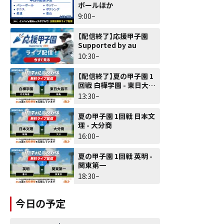
ボールほか
9:00~
【配信終了】応援甲子園
Supported by au
10:30~
【配信終了】夏の甲子園 1
回戦 白樺学園 - 東日大昌
平
13:30~
夏の甲子園 1回戦 日本文
理 - 大分商
16:00~
夏の甲子園 1回戦 英明 -
関東第一
18:30~
今日の予定