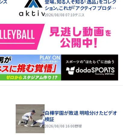
ンス
登場。知る人ぞ知る「逸品」をコレク
ション。これが『アクティフ プロダク
ツ』だ！【『aktiv.』 ／MONTHLY TE
2026/08/08 07:10
テニス
NNIS GEAR SELECTION TENNIS
EYE】
白樺学園が敗退 明暗分けたビデオ
検証
2026/08/08 16:00
野球