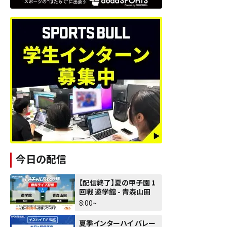
今日の配信
【配信終了】夏の甲子園 1
回戦 遊学館 - 青森山田
8:00~
夏季インターハイ バレー