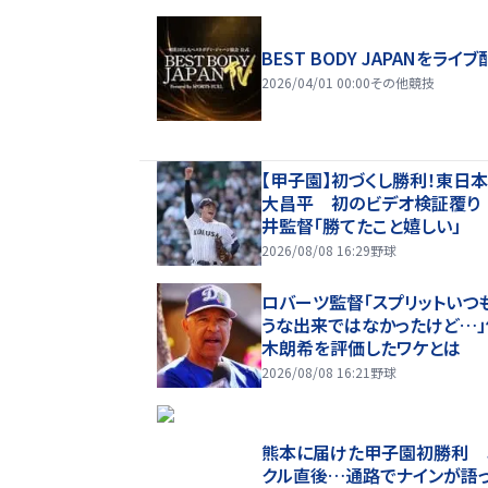
BEST BODY JAPANをライブ
2026/04/01 00:00
その他競技
【甲子園】初づくし勝利！東日
大昌平 初のビデオ検証覆り
井監督「勝てたこと嬉しい」
2026/08/08 16:29
野球
ロバーツ監督「スプリットいつ
うな出来ではなかったけど…」
木朗希を評価したワケとは
2026/08/08 16:21
野球
熊本に届けた甲子園初勝利 
クル直後…通路でナインが語