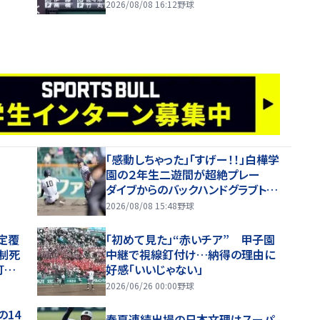
2026/08/08 16:12
野球
「感動しちゃった」「すげー！！」白樺学
園の２年生二遊間が超絶プレー
ダイブからのバックハンドグラブトス
→素手捕球で一塁送球 甲子園が
2026/08/08 15:48
野球
騒然
定覆
「初めて見た」“赤いチア” 甲子園
制死
中継で視線釘付け…納得の理由に
打生
好感「いいじゃない」
2026/06/26 00:00
野球
14
春夏連続出場の日本文理はスーパ