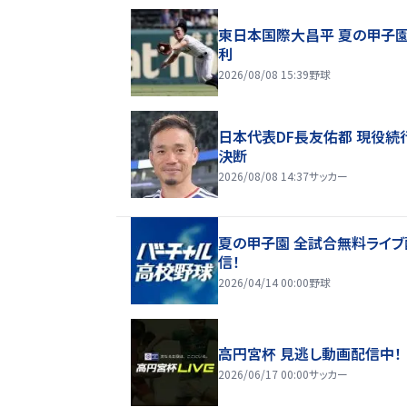
東日本国際大昌平 夏の甲子
利
2026/08/08 15:39
野球
日本代表DF長友佑都 現役続
決断
2026/08/08 14:37
サッカー
夏の甲子園 全試合無料ライブ
信！
2026/04/14 00:00
野球
高円宮杯 見逃し動画配信中！
2026/06/17 00:00
サッカー