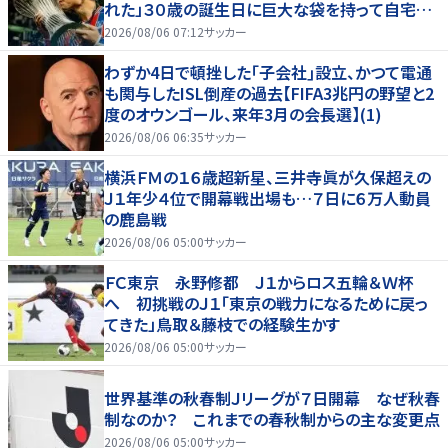
れた」３０歳の誕生日に巨大な袋を持って自宅訪
問
2026/08/06 07:12
サッカー
わずか4日で頓挫した｢子会社｣設立、かつて電通
も関与したISL倒産の過去【FIFA3兆円の野望と2
度のオウンゴール、来年3月の会長選】(1)
2026/08/06 06:35
サッカー
横浜ＦＭの１６歳超新星、三井寺眞が久保超えの
Ｊ１年少４位で開幕戦出場も…７日に６万人動員
の鹿島戦
2026/08/06 05:00
サッカー
ＦＣ東京 永野修都 Ｊ１からロス五輪＆Ｗ杯
へ 初挑戦のＪ１「東京の戦力になるために戻っ
てきた」鳥取＆藤枝での経験生かす
2026/08/06 05:00
サッカー
世界基準の秋春制Ｊリーグが７日開幕 なぜ秋春
制なのか？ これまでの春秋制からの主な変更点
2026/08/06 05:00
サッカー