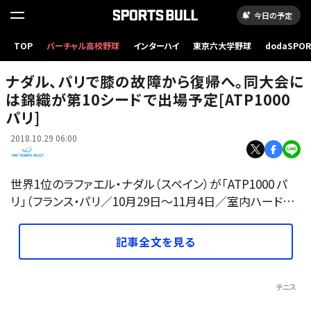
今日の予定
TOP
バーチャル高校野球
インターハイ
東京六大学野球
dodaSPO
「ATP1000 パリ」に出場予定のナダル
（新しいタブ
ナダル、パリで膝の故障から復帰へ。同大会に
は錦織が第10シードで出場予定[ATP1000
パリ]
2018.10.29 06:00
世界1位のラファエル・ナダル（スペイン）が「ATP1000 パ
リ」（フランス・パリ／10月29日～11月4日／室内ハード…
記事全文を見る
テニス