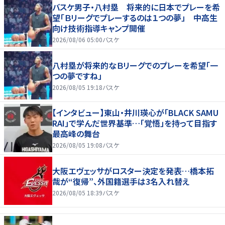
バスケ男子・八村塁 将来的に日本でプレーを希
望「Ｂリーグでプレーするのは１つの夢」 中高生
向け技術指導キャンプ開催
2026/08/06 05:00
バスケ
八村塁が将来的なＢリーグでのプレーを希望「一
つの夢ですね」
2026/08/05 19:18
バスケ
【インタビュー】東山・井川瑛心が「BLACK SAMU
RAI」で学んだ世界基準…「覚悟」を持って目指す
最高峰の舞台
2026/08/05 19:08
バスケ
大阪エヴェッサがロスター決定を発表…橋本拓
哉が“復帰”、外国籍選手は3名入れ替え
2026/08/05 18:39
バスケ