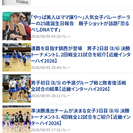
「やっぱ美人はママ譲り～」人気女子バレーボーラ
ーの25歳誕生日報告 親子ショットが話題「恐る
べしDNAです」
2026/08/06 05:20
バレー
連覇を目指す鎮西が登場 男子2日目（8/6）決勝
トーナメント1、2回戦全21試合を紹介【近畿インタ
ーハイ2026】
2026/08/05 20:43
バレー
男子初日（8/5）の予選グループ戦と敗者復活戦
全試合の結果【近畿インターハイ2026】
2026/08/05 20:11
バレー
準決勝進出チームが決まる女子3日目（8/6）決勝
トーナメント3、4回戦全12試合をご紹介【近畿イン
ターハイ2026】
2026/08/05 17:31
バレー