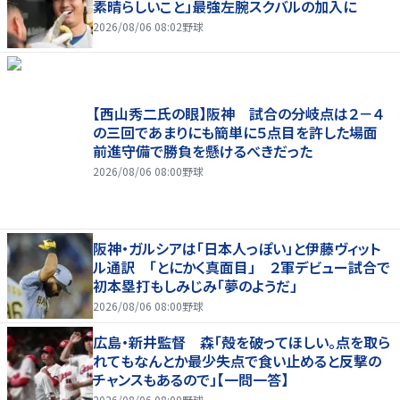
素晴らしいこと」最強左腕スクバルの加入に
2026/08/06 08:02
野球
【西山秀二氏の眼】阪神 試合の分岐点は２－４
の三回であまりにも簡単に５点目を許した場面
前進守備で勝負を懸けるべきだった
2026/08/06 08:00
野球
阪神・ガルシアは「日本人っぽい」と伊藤ヴィット
ル通訳 「とにかく真面目」 ２軍デビュー試合で
初本塁打もしみじみ「夢のようだ」
2026/08/06 08:00
野球
広島・新井監督 森「殻を破ってほしい。点を取ら
れてもなんとか最少失点で食い止めると反撃の
チャンスもあるので」【一問一答】
2026/08/06 08:00
野球