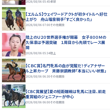
2026/08/06 05:45
卓球
【エルムＳ】ウェイワードアクトが初タイトルへ好仕
上がり 舟山瑠泉騎手「すごく良かった」
2026/08/06 07:00
その他競技
陸上のＵ２０世界選手権が開幕 女子８００Ｍの
久保凛は予選突破 １周目から先頭でレース展
開
2026/08/06 05:34
陸上
【ＣＢＣ賞】名門牝系の血が覚醒だ！ディアナザー
ル上昇カーブ 斉藤崇調教師「本当にいい状態」
2026/08/06 06:30
その他競技
【CBC賞展望】夏の短距離戦は牝馬に注目、前走
重賞組のジェニファーが中心
2026/08/06 06:00
その他競技