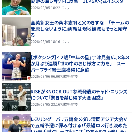
愛姫の海ショットに反響 JLPGA公式インスタ
2026/08/05 18:22
ゴルフ
全英新女王の桑木志帆と父のきずな 「チームの
邪魔しないように」両親は現地観戦もそっと見守
る
2026/08/05 18:16
ゴルフ
【ボクシング】４２歳「中年の星」宇津見義広、８年３
か月ぶり連勝「世の中のおじ様方に力を」 スー
パーフライ級王座獲得に意欲
2026/08/06 06:00
相撲格闘技
RISEがKNOCK OUT参戦発表のチャド・コリンズ
について「驚きを禁じ得ず大変困惑」
2026/08/05 23:16
相撲格闘技
レスリング パリ五輪金メダル清岡アジア大会Ｖ
で五輪予選に弾み付ける！「最短ロス行き決めた
い」選手村クルーズ船には「めちゃめちゃ楽しみ」