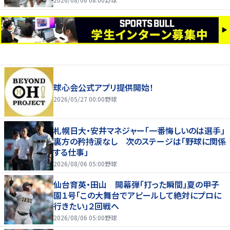
球心会公式アプリ提供開始！
2026/05/27 00:00
野球
札幌日大・安井マネジャー「一番悔しいのは選手」
裏方の矜持涙なし 次のステージは「野球に関係
する仕事」
2026/08/06 05:00
野球
仙台育英・田山 開幕弾「打った瞬間」夏の甲子
園１号「この大舞台でアピールして絶対にプロに
行きたい」２回戦へ
2026/08/06 05:00
野球