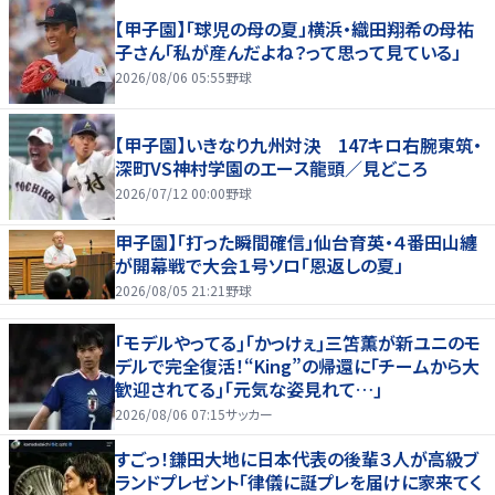
【甲子園】「球児の母の夏」横浜・織田翔希の母祐
子さん「私が産んだよね？って思って見ている」
2026/08/06 05:55
野球
【甲子園】いきなり九州対決 147キロ右腕東筑・
深町VS神村学園のエース龍頭／見どころ
2026/07/12 00:00
野球
甲子園】「打った瞬間確信」仙台育英・４番田山纏
が開幕戦で大会１号ソロ「恩返しの夏」
2026/08/05 21:21
野球
｢モデルやってる｣｢かっけぇ｣三笘薫が新ユニのモ
デルで完全復活！“King”の帰還に｢チームから大
歓迎されてる｣｢元気な姿見れて…｣
2026/08/06 07:15
サッカー
すごっ！鎌田大地に日本代表の後輩３人が高級ブ
ランドプレゼント「律儀に誕プレを届けに家来てく