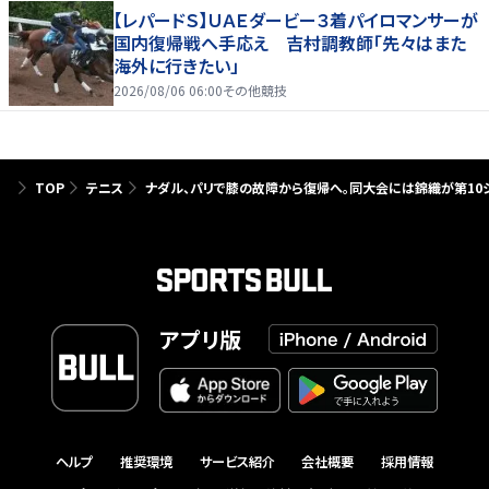
【レパードＳ】ＵＡＥダービー３着パイロマンサーが
国内復帰戦へ手応え 吉村調教師「先々はまた
海外に行きたい」
2026/08/06 06:00
その他競技
TOP
テニス
ナダル、パリで膝の故障から復帰へ。同大会には錦織が第10シー
アプリ版
ヘルプ
推奨環境
サービス紹介
会社概要
採用情報