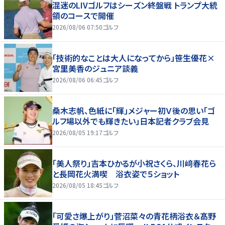
混迷のLIVゴルフはシーズン終盤戦 トランプ大統
領のコースで開催
2026/08/06 07:50
ゴルフ
「技術的なことは大人になってから」笹生優花×
宮里美香のジュニア談義
2026/08/06 06:45
ゴルフ
桑木志帆、色紙に「輝」メジャー初Ｖ後の思い「ゴ
ルフ場以外でも輝きたい」日本記者クラブ会見
2026/08/05 19:17
ゴルフ
「美人祭り」吉本ひかるが小祝さくら、川﨑春花ら
と長岡花火満喫 浴衣姿で５ショット
2026/08/05 18:45
ゴルフ
「可愛さ爆上がり」菅沼菜々の青花柄浴衣＆髙野