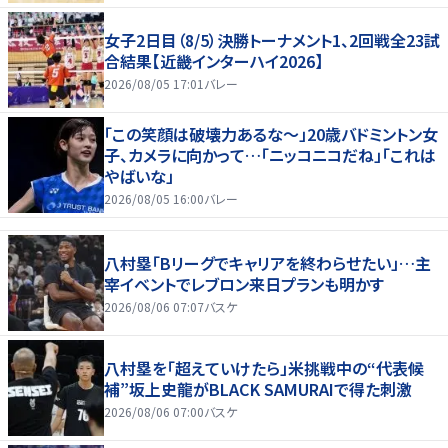
女子2日目（8/5）決勝トーナメント1、2回戦全23試
合結果【近畿インターハイ2026】
2026/08/05 17:01
バレー
「この笑顔は破壊力あるな〜」20歳バドミントン女
子、カメラに向かって…「ニッコニコだね」「これは
やばいな」
2026/08/05 16:00
バレー
八村塁「Bリーグでキャリアを終わらせたい」…主
宰イベントでレブロン来日プランも明かす
2026/08/06 07:07
バスケ
八村塁を「超えていけたら」米挑戦中の“代表候
補”坂上史龍がBLACK SAMURAIで得た刺激
2026/08/06 07:00
バスケ