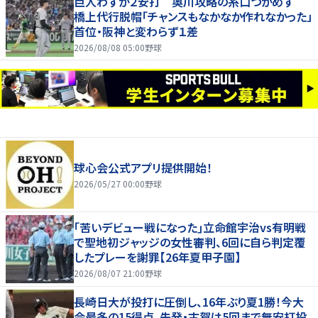
巨人わずか２安打 奥川攻略の糸口つかめず
橋上代行脱帽「チャンスもなかなか作れなかった」
首位・阪神と変わらず１差
2026/08/08 05:00
野球
球心会公式アプリ提供開始！
2026/05/27 00:00
野球
｢苦いデビュー戦になった｣立命館宇治vs有明戦
で聖地初ジャッジの女性審判、6回に自ら判定覆
したプレーを謝罪【26年夏甲子園】
2026/08/07 21:00
野球
長崎日大が投打に圧倒し、16年ぶり夏1勝！今大
会最多の15得点、先発・古賀は5回まで無安打投