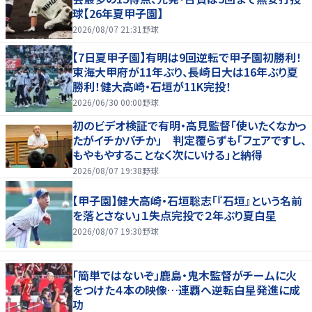
球【26年夏甲子園】
2026/08/07 21:31
野球
【7日夏甲子園】有明は9回逆転で甲子園初勝利！
東海大甲府が11年ぶり、長崎日大は16年ぶり夏
勝利！健大高崎・石垣が11K完投！
2026/06/30 00:00
野球
初のビデオ検証で有明・高見監督「使いたくなかっ
たがイチかバチか」 判定覆らずも「フェアですし、
もやもやすることなく次にいける」と納得
2026/08/07 19:38
野球
【甲子園】健大高崎・石垣聡志「『石垣』という名前
を落とさない」１失点完投で２年ぶり夏白星
2026/08/07 19:30
野球
「簡単ではないぞ」鹿島・鬼木監督がチームに火
をつけた４本の映像…連覇へ逆転白星発進に成
功