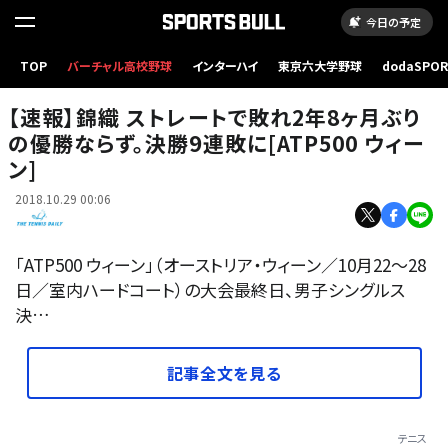
今日の予定
TOP
バーチャル高校野球
インターハイ
東京六大学野球
dodaSPO
「全米オープン」準決勝での錦織
（新しいタブ
【速報】錦織 ストレートで敗れ2年8ヶ月ぶり
の優勝ならず。決勝9連敗に[ATP500 ウィー
ン]
2018.10.29 00:06
「ATP500 ウィーン」（オーストリア・ウィーン／10月22～28
日／室内ハードコート）の大会最終日、男子シングルス
決…
記事全文を見る
テニス