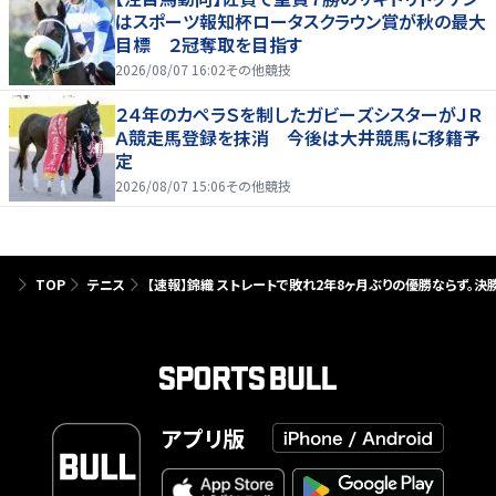
はスポーツ報知杯ロータスクラウン賞が秋の最大
目標 ２冠奪取を目指す
2026/08/07 16:02
その他競技
２４年のカペラＳを制したガビーズシスターがＪＲ
Ａ競走馬登録を抹消 今後は大井競馬に移籍予
定
2026/08/07 15:06
その他競技
TOP
テニス
【速報】錦織 ストレートで敗れ2年8ヶ月ぶりの優勝ならず。決勝9
アプリ版