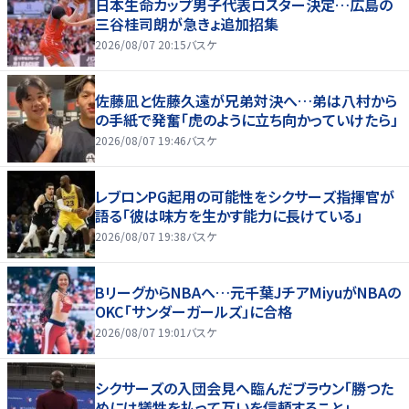
日本生命カップ男子代表ロスター決定…広島の
三谷桂司朗が急きょ追加招集
2026/08/07 20:15
バスケ
佐藤凪と佐藤久遠が兄弟対決へ…弟は八村から
の手紙で発奮「虎のように立ち向かっていけたら」
2026/08/07 19:46
バスケ
レブロンPG起用の可能性をシクサーズ指揮官が
語る「彼は味方を生かす能力に長けている」
2026/08/07 19:38
バスケ
BリーグからNBAへ…元千葉JチアMiyuがNBAの
OKC「サンダーガールズ」に合格
2026/08/07 19:01
バスケ
シクサーズの入団会見へ臨んだブラウン「勝つた
めには犠牲を払って互いを信頼すること」