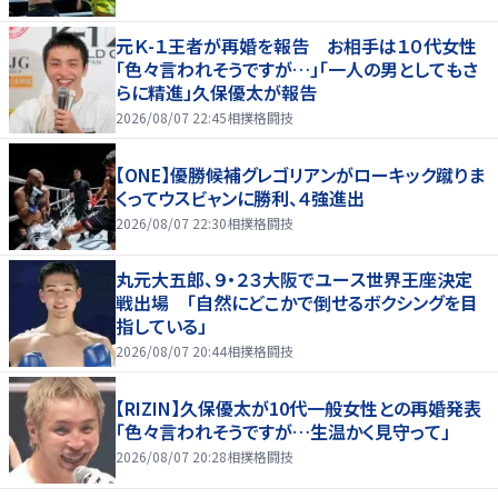
元Ｋ-１王者が再婚を報告 お相手は１０代女性
「色々言われそうですが…」「一人の男としてもさ
らに精進」久保優太が報告
2026/08/07 22:45
相撲格闘技
【ONE】優勝候補グレゴリアンがローキック蹴りま
くってウスビャンに勝利、４強進出
2026/08/07 22:30
相撲格闘技
丸元大五郎、９・２３大阪でユース世界王座決定
戦出場 「自然にどこかで倒せるボクシングを目
指している」
2026/08/07 20:44
相撲格闘技
【RIZIN】久保優太が10代一般女性との再婚発表
「色々言われそうですが…生温かく見守って」
2026/08/07 20:28
相撲格闘技