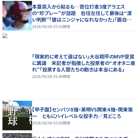
本塁突入から粘るも…首位打者3度アラエス
の“珍プレー”が話題 右往左往して最後は“潔
い判断”「彼はニンジャになれなかった」「面白すぎ
る」
2026/08/08 05:50
野球
「現実的に考えて選ばない」大谷翔平のMVP受賞
に異論 米記者が指摘した投票者の“オオタニ疲
れ”「投票する人間たちの飽きは本当にある」
2026/08/08 05:40
野球
【甲子園】センバツ８強・英明VS関東４強・関東第
一 ともにハイレベルな投手力／見どころ
2026/08/08 05:00
野球