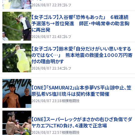
2026/08/07 22:39
ゴルフ
【女子ゴルフ】入谷響「恐怖もあった」 ６戦連続
予選落ち→首位発進 師匠・中嶋常幸の助言胸
に再出発
2026/08/07 21:43
ゴルフ
【女子ゴルフ】鈴木愛「自分だけがいい思いをする
のではなく…」 熊本地震の救援金１０００万円寄
付の理由明かす
2026/08/07 21:34
ゴルフ
【ONE】「SAMURAI2」山本歩夢VS平山諒中止、笠
原弘希VS塩川琉斗は契約体重で開催
2026/08/07 23:18
相撲格闘技
【ONE】スーパーレックがまさかの右ひざ負傷でダ
ヤカエフにTKO負け、４連敗で正念場
2026/08/07 22:57
相撲格闘技