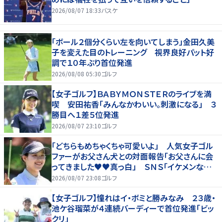
2026/08/07 18:33
バスケ
「ボール２個分くらい左を向いてしまう」金田久美
子を変えた目のトレーニング 視界良好パット好
調で１０年ぶり首位発進
2026/08/08 05:30
ゴルフ
【女子ゴルフ】ＢＡＢＹＭＯＮＳＴＥＲのライブを満
喫 安田祐香「みんなかわいい。刺激になる」 ３
勝目へ１差５位発進
2026/08/07 23:10
ゴルフ
「どちらもめちゃくちゃ可愛いよ」 人気女子ゴル
ファーがお父さん犬との対面報告「お父さんに会
ってきました♥♥真っ白」 ＳＮＳ「イケメンなお
父さん」「白戸家入りするんですか？」
2026/08/07 23:08
ゴルフ
【女子ゴルフ】憧れはイ・ボミと勝みなみ ２３歳・
池ケ谷瑠菜が４連続バーディーで首位発進「ビッ
クリ」