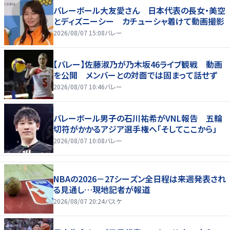
バレーボール大友愛さん 日本代表の長女・美空
とディズニーシー カチューシャ着けて動画撮影
2026/08/07 15:08
バレー
【バレー】佐藤淑乃が乃木坂46ライブ観戦 動画
を公開 メンバーとの対面では固まって話せず
2026/08/07 10:46
バレー
バレーボール男子の石川祐希がVNL報告 五輪
切符がかかるアジア選手権へ「そしてここから」
2026/08/07 10:08
バレー
NBAの2026－27シーズン全日程は来週発表され
る見通し…現地記者が報道
2026/08/07 20:24
バスケ