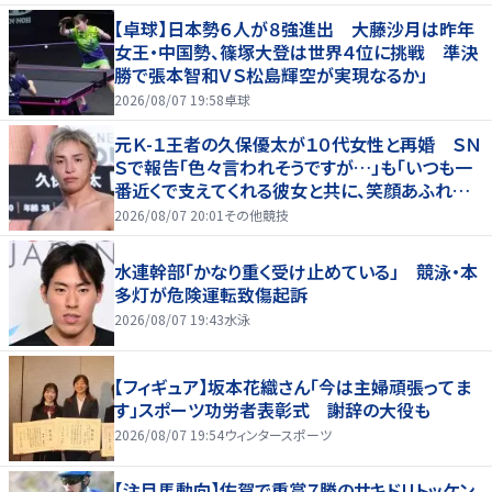
【卓球】日本勢６人が８強進出 大藤沙月は昨年
女王・中国勢、篠塚大登は世界４位に挑戦 準決
勝で張本智和ＶＳ松島輝空が実現なるか」
2026/08/07 19:58
卓球
元Ｋ-１王者の久保優太が１０代女性と再婚 ＳＮ
Ｓで報告「色々言われそうですが…」も「いつも一
番近くで支えてくれる彼女と共に、笑顔あふれる
家庭を築いていきたい」
2026/08/07 20:01
その他競技
水連幹部「かなり重く受け止めている」 競泳・本
多灯が危険運転致傷起訴
2026/08/07 19:43
水泳
【フィギュア】坂本花織さん「今は主婦頑張ってま
す」スポーツ功労者表彰式 謝辞の大役も
2026/08/07 19:54
ウィンタースポーツ
【注目馬動向】佐賀で重賞７勝のサキドリトッケン