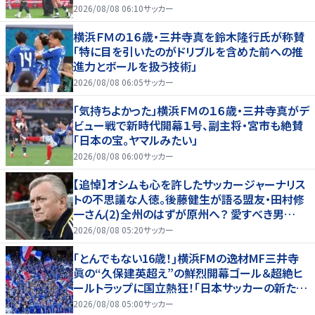
2026/08/08 06:10
サッカー
横浜ＦＭの１６歳・三井寺真を鈴木隆行氏が称賛
「特に目を引いたのがドリブルを含めた前への推
進力とボールを扱う技術」
2026/08/08 06:05
サッカー
「気持ちよかった」横浜ＦＭの１６歳・三井寺真がデ
ビュー戦で新時代開幕１号、副主将・宮市も絶賛
「日本の宝。ヤマルみたい」
2026/08/08 06:00
サッカー
【追悼】オシムも心を許したサッカージャーナリス
トの不思議な人徳。後藤健生が語る盟友・田村修
一さん(2)全州のはずが原州へ？ 愛すべき男
の“大迷子”伝説
2026/08/08 05:20
サッカー
｢とんでもない16歳！｣横浜FMの逸材MF三井寺
眞の“久保建英超え”の鮮烈開幕ゴール＆超絶ヒ
ールトラップに国立熱狂！｢日本サッカーの新たな
スターが誕生した｣
2026/08/08 05:00
サッカー