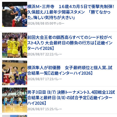
横浜Ｍ・三井寺 １６歳４カ月５日で衝撃先制弾！
久保超えＪ１最年少開幕スタメン 「勝てなかっ
た。悔しい気持ちが大きい」
2026/08/08 05:00
サッカー
前回大会王者の鎮西高らすべてのシード校がベ
スト4入り 大会最終日の勝負の行方は【近畿イン
ターハイ2026】
2026/08/07 22:22
バレー
横浜隼人が初優勝 女子最終順位と個人賞、試
合結果一覧【近畿インターハイ2026】
2026/08/07 17:23
バレー
男子3日目（8/7）決勝トーナメント3、4回戦全12試
合結果と最終日（8/8）の試合予定【近畿インター
ハイ2026】
2026/08/07 15:25
バレー