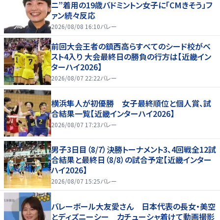
ニ”着用の19歳バドミントン女子に「CMきそう」フ
ァン続々反応
2026/08/08 16:10
バレー
前回大会王者の鎮西高らすべてのシード校がベ
スト4入り 大会最終日の勝負の行方は【近畿イン
ターハイ2026】
2026/08/07 22:22
バレー
横浜隼人が初優勝 女子最終順位と個人賞、試
合結果一覧【近畿インターハイ2026】
2026/08/07 17:23
バレー
男子3日目（8/7）決勝トーナメント3、4回戦全12試
合結果と最終日（8/8）の試合予定【近畿インター
ハイ2026】
2026/08/07 15:25
バレー
バレーボール大友愛さん 日本代表の長女・美空
とディズニーシー カチューシャ着けて動画撮影