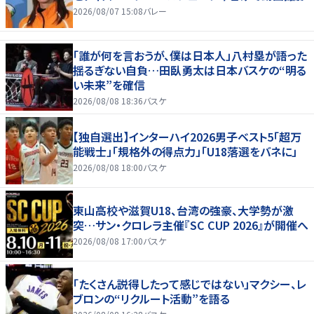
2026/08/07 15:08
バレー
「誰が何を言おうが、僕は日本人」八村塁が語った
揺るぎない自負…田臥勇太は日本バスケの“明る
い未来”を確信
2026/08/08 18:36
バスケ
【独自選出】インターハイ2026男子ベスト5「超万
能戦士」「規格外の得点力」「U18落選をバネに」
2026/08/08 18:00
バスケ
東山高校や滋賀U18、台湾の強豪、大学勢が激
突…サン・クロレラ主催『SC CUP 2026』が開催へ
2026/08/08 17:00
バスケ
「たくさん説得したって感じではない」マクシー、レ
ブロンの“リクルート活動”を語る