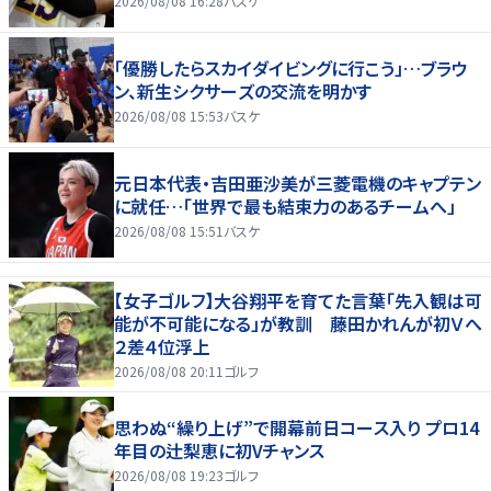
2026/08/08 16:28
バスケ
「優勝したらスカイダイビングに行こう」…ブラウ
ン、新生シクサーズの交流を明かす
2026/08/08 15:53
バスケ
元日本代表・吉田亜沙美が三菱電機のキャプテン
に就任…「世界で最も結束力のあるチームへ」
2026/08/08 15:51
バスケ
【女子ゴルフ】大谷翔平を育てた言葉「先入観は可
能が不可能になる」が教訓 藤田かれんが初Ｖへ
２差４位浮上
2026/08/08 20:11
ゴルフ
思わぬ“繰り上げ”で開幕前日コース入り プロ14
年目の辻梨恵に初Vチャンス
2026/08/08 19:23
ゴルフ