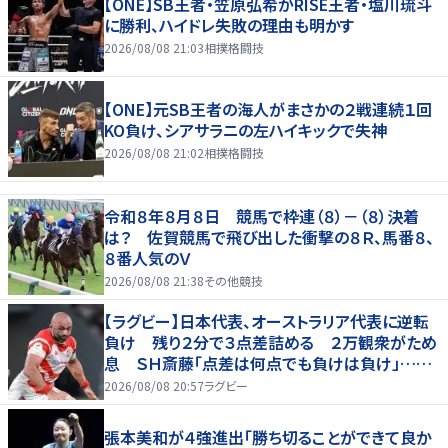
【ONE】SB王者・笠原弘希がRISE王者・塩川琉斗
に勝利、ハイドレ失敗の理由も明かす
2026/08/08 21:03
相撲格闘技
【ONE】元SB王者の海人がまさかの２戦連続１回
KO負け、シアサラニの左ハイキックで失神
2026/08/08 21:02
相撲格闘技
令和８年８月８日 競馬で枠連（８）－（８）決着
は？ 佐賀競馬で飛び出した衝撃の８Ｒ、馬番８、
８番人気のＶ
2026/08/08 21:38
その他競技
【ラグビー】日本代表、オーストラリア代表に逆転
負け 残り２分で３点差詰める ２万観衆がため
息 ＳＨ斎藤「点差は何点でも負けは負け」…前
半にＳＯ伊藤龍が先制トライ、３２ー３５で惜敗
2026/08/08 20:57
ラグビー
張本美和が４強進出「勝ち切ることができて良か