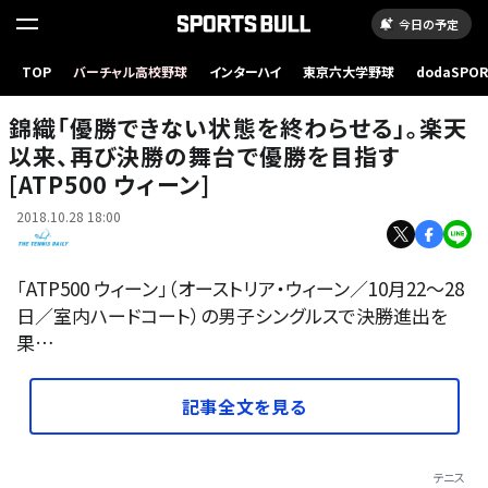
今日の予定
TOP
バーチャル高校野球
インターハイ
東京六大学野球
dodaSPO
「全米オープン」での錦織
（新しいタブ
錦織「優勝できない状態を終わらせる」。楽天
以来、再び決勝の舞台で優勝を目指す
[ATP500 ウィーン]
2018.10.28 18:00
「ATP500 ウィーン」（オーストリア・ウィーン／10月22～28
日／室内ハードコート）の男子シングルスで決勝進出を
果…
記事全文を見る
テニス