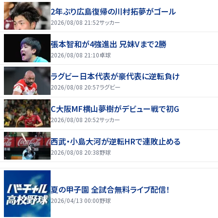
2年ぶり広島復帰の川村拓夢がゴール
2026/08/08 21:52
サッカー
張本智和が4強進出 兄妹Vまで2勝
2026/08/08 21:10
卓球
ラグビー日本代表が豪代表に逆転負け
2026/08/08 20:57
ラグビー
C大阪MF横山夢樹がデビュー戦で初G
2026/08/08 20:52
サッカー
西武・小島大河が逆転HRで連敗止める
2026/08/08 20:38
野球
夏の甲子園 全試合無料ライブ配信！
2026/04/13 00:00
野球