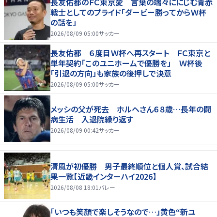
長友佑都のＦＣ東京愛 言葉の端々ににじむ青赤
戦士としてのプライド「ダービー勝ってからＷ杯
の話を」
2026/08/09 05:00
サッカー
長友佑都 ６度目Ｗ杯へ再スタート ＦＣ東京と
単年契約「このユニホームで優勝を」 Ｗ杯後
「引退の方向」も家族の後押しで決意
2026/08/09 05:00
サッカー
メッシの父が死去 ホルヘさん６８歳…長年の闘
病生活 入退院繰り返す
2026/08/09 00:42
サッカー
清風が初優勝 男子最終順位と個人賞、試合結
果一覧【近畿インターハイ2026】
2026/08/08 18:01
バレー
「いつも笑顔で楽しそうなので…」黄色“新ユ