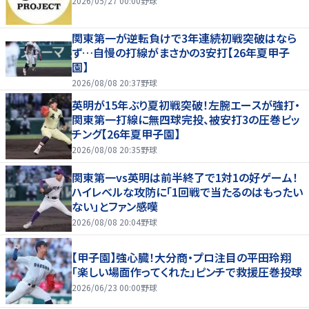
2026/05/27 00:00
野球
関東第一が逆転負けで3年連続初戦突破はなら
ず…自慢の打線がまさかの3安打【26年夏甲子
園】
2026/08/08 20:37
野球
英明が15年ぶり夏初戦突破！左腕エースが強打・
関東第一打線に無四球完投、被安打3の圧巻ピッ
チング【26年夏甲子園】
2026/08/08 20:35
野球
関東第一vs英明は前半終了で1対1の好ゲーム！
ハイレベルな攻防に「1回戦で当たるのはもったい
ない」とファン感嘆
2026/08/08 20:04
野球
【甲子園】強心臓！大分商・プロ注目の平田玲翔
「楽しい場面作ってくれた」ピンチで救援圧巻投球
2026/06/23 00:00
野球