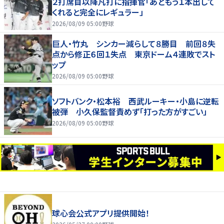
２打席目以降凡打に指揮官「あともう１本出して
くれると完全にレギュラー」
2026/08/09 05:00
野球
巨人・竹丸 シンカー減らして８勝目 前回８失
点から修正６回１失点 東京ドーム４連敗でスト
ップ
2026/08/09 05:00
野球
ソフトバンク・松本裕 西武ルーキー・小島に逆転
被弾 小久保監督責めず「打った方がすごい」
2026/08/09 05:00
野球
球心会公式アプリ提供開始！