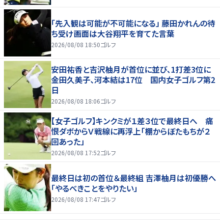
「先入観は可能が不可能になる」 藤田かれんの待
ち受け画面は大谷翔平を育てた言葉
2026/08/08 18:50
ゴルフ
安田祐香と吉沢柚月が首位に並び、1打差3位に
金田久美子、河本結は17位 国内女子ゴルフ第2
日
2026/08/08 18:06
ゴルフ
【女子ゴルフ】キンクミが１差３位で最終日へ 痛
恨ダボからＶ戦線に再浮上「棚からぼたもちが２
回あった」
2026/08/08 17:52
ゴルフ
最終日は初の首位＆最終組 吉澤柚月は初優勝へ
「やるべきことをやりたい」
2026/08/08 17:47
ゴルフ