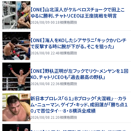
【ONE】山北渓人がケルベロスチョークで田上こ
ゆるに勝利、チャトリCEOは王座挑戦を明言
2026/08/09 00:18
相撲格闘技
【ONE】海人をKOしたシアサラニ「キックかパンチ
で反撃する時に腕が下がる。そこを狙った」
2026/08/08 22:48
相撲格闘技
【ONE】野杁正明が左フックでリウ・メンヤンを１回
KO、チャトリCEOも「過去最高の野杁」
2026/08/08 22:36
相撲格闘技
新日本プロレス「Ｇ１」Ｂブロック「大混戦」…カラ
ム・ニューマン、ゲイブ・キッド、成田蓮が「勝ち点１
０」で首位タイ…８・８横浜全成績
2026/08/08 21:20
相撲格闘技