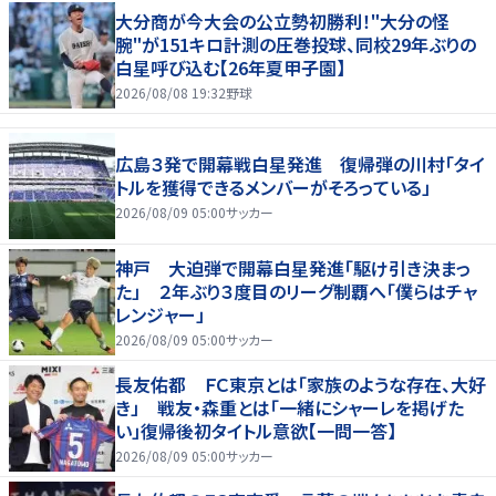
大分商が今大会の公立勢初勝利！"大分の怪
腕"が151キロ計測の圧巻投球、同校29年ぶりの
白星呼び込む【26年夏甲子園】
2026/08/08 19:32
野球
広島３発で開幕戦白星発進 復帰弾の川村「タイ
トルを獲得できるメンバーがそろっている」
2026/08/09 05:00
サッカー
神戸 大迫弾で開幕白星発進「駆け引き決まっ
た」 ２年ぶり３度目のリーグ制覇へ「僕らはチャ
レンジャー」
2026/08/09 05:00
サッカー
長友佑都 ＦＣ東京とは「家族のような存在、大好
き」 戦友・森重とは「一緒にシャーレを掲げた
い」復帰後初タイトル意欲【一問一答】
2026/08/09 05:00
サッカー