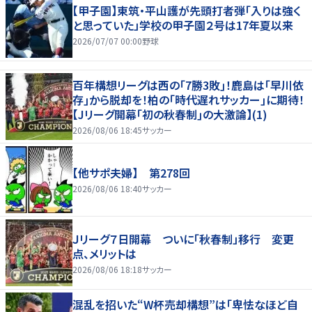
【甲子園】東筑・平山護が先頭打者弾「入りは強く
と思っていた」学校の甲子園２号は17年夏以来
2026/07/07 00:00
野球
百年構想リーグは西の｢7勝3敗｣！鹿島は｢早川依
存｣から脱却を！柏の｢時代遅れサッカー｣に期待！
【Jリーグ開幕｢初の秋春制｣の大激論】(1)
2026/08/06 18:45
サッカー
【他サポ夫婦】 第278回
2026/08/06 18:40
サッカー
Ｊリーグ７日開幕 ついに「秋春制」移行 変更
点、メリットは
2026/08/06 18:18
サッカー
混乱を招いた“W杯売却構想”は「卑怯なほど自