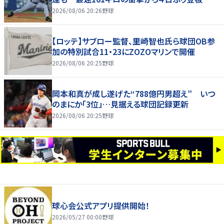
2026/08/06 20:26
野球
【ロッテ】サブロー監督、里崎智也氏ら球団OB参
加の特別試合11・23にZOZOマリンで開催
2026/08/06 20:25
野球
岡本和真が成し遂げた“788億円男超え” いつ
のまにか「3位」…見据える球団記録更新
2026/08/06 20:25
野球
球心会公式アプリ提供開始！
2026/05/27 00:00
野球