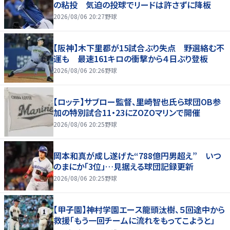
の粘投 気迫の投球でリードは許さずに降板
2026/08/06 20:27
野球
【阪神】木下里都が15試合ぶり失点 野選絡む不
運も 最速161キロの衝撃から４日ぶり登板
2026/08/06 20:26
野球
【ロッテ】サブロー監督、里崎智也氏ら球団OB参
加の特別試合11・23にZOZOマリンで開催
2026/08/06 20:25
野球
岡本和真が成し遂げた“788億円男超え” いつ
のまにか「3位」…見据える球団記録更新
2026/08/06 20:25
野球
【甲子園】神村学園エース龍頭汰樹、５回途中から
救援「もう一回チームに流れをもってこようと」