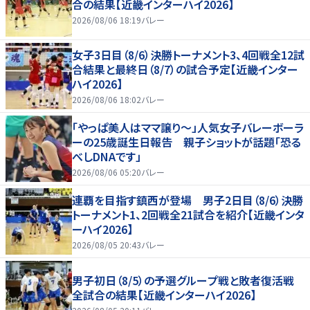
合の結果【近畿インターハイ2026】
2026/08/06 18:19
バレー
女子3日目（8/6）決勝トーナメント3、4回戦全12試
合結果と最終日（8/7）の試合予定【近畿インター
ハイ2026】
2026/08/06 18:02
バレー
「やっぱ美人はママ譲り～」人気女子バレーボーラ
ーの25歳誕生日報告 親子ショットが話題「恐る
べしDNAです」
2026/08/06 05:20
バレー
連覇を目指す鎮西が登場 男子2日目（8/6）決勝
トーナメント1、2回戦全21試合を紹介【近畿インタ
ーハイ2026】
2026/08/05 20:43
バレー
男子初日（8/5）の予選グループ戦と敗者復活戦
全試合の結果【近畿インターハイ2026】