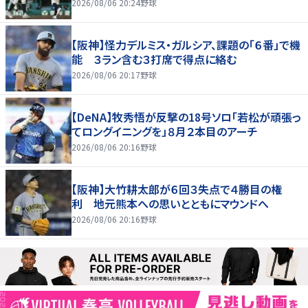
2026/08/06 20:24
野球
【阪神】怪力デルミス・ガルシア、課題の「６番」で機
能 ３ラン含む３打席で得点に絡む
2026/08/06 20:17
野球
【DeNA】牧秀悟が反撃の18号ソロ「若松が頑張っ
てロングイニングを」８月２本目のアーチ
2026/08/06 20:16
野球
【阪神】大竹耕太郎が６回３失点で４勝目の権
利 地元熊本への思いとともにマウンドへ
2026/08/06 20:16
野球