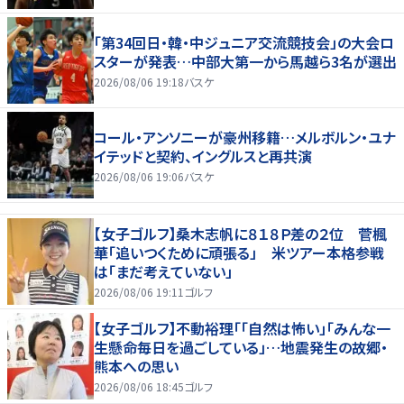
「第34回日・韓・中ジュニア交流競技会」の大会ロ
スターが発表…中部大第一から馬越ら3名が選出
2026/08/06 19:18
バスケ
コール・アンソニーが豪州移籍…メルボルン・ユナ
イテッドと契約、イングルスと再共演
2026/08/06 19:06
バスケ
【女子ゴルフ】桑木志帆に８１８Ｐ差の２位 菅楓
華「追いつくために頑張る」 米ツアー本格参戦
は「まだ考えていない」
2026/08/06 19:11
ゴルフ
【女子ゴルフ】不動裕理「「自然は怖い」「みんな一
生懸命毎日を過ごしている」…地震発生の故郷・
熊本への思い
2026/08/06 18:45
ゴルフ