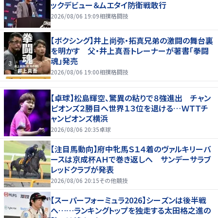
ックデビュー＆ムエタイ防衛戦敢行
2026/08/06 19:09
相撲格闘技
【ボクシング】井上尚弥・拓真兄弟の激闘の舞台裏
を明かす 父・井上真吾トレーナーが著書「拳闘
魂」発売
2026/08/06 19:00
相撲格闘技
【卓球】松島輝空、驚異の粘りで８強進出 チャン
ピオンズ２勝目へ世界１３位を退ける…ＷＴＴチ
ャンピオンズ横浜
2026/08/06 20:35
卓球
【注目馬動向】府中牝馬Ｓ１４着のヴァルキリーバ
ースは京成杯ＡＨで巻き返しへ サンデーサラブ
レッドクラブが発表
2026/08/06 20:15
その他競技
【スーパーフォーミュラ2026】シーズンは後半戦
へ……ランキングトップを独走する太田格之進の