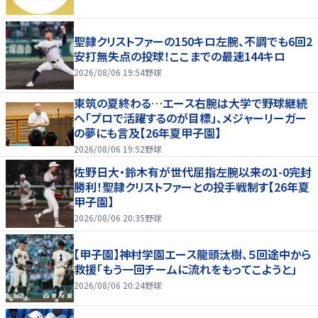
聖隷クリストファーの150キロ左腕、不調でも6回2
安打無失点の投球！ここまでの最速144キロ
2026/08/06 19:54
野球
東筑の夏終わる…エース右腕は大学で野球継続
へ「プロで活躍するのが目標」、メジャーリーガー
の夢にも言及【26年夏甲子園】
2026/08/06 19:52
野球
佐野日大・鈴木有が世代屈指左腕以来の1-0完封
勝利！聖隷クリストファーとの投手戦制す【26年夏
甲子園】
2026/08/06 20:35
野球
【甲子園】神村学園エース龍頭汰樹、５回途中から
救援「もう一回チームに流れをもってこようと」
2026/08/06 20:24
野球