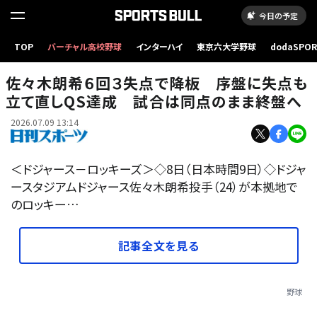
今日の予定
TOP
バーチャル高校野球
インターハイ
東京六大学野球
dodaSPO
【写真】ロッキーズ戦に先発するドジャース佐々木朗希（AP）
（新しいタブ
佐々木朗希６回３失点で降板 序盤に失点も
立て直しQS達成 試合は同点のまま終盤へ
2026.07.09 13:14
＜ドジャース－ロッキーズ＞◇8日（日本時間9日）◇ドジャ
ースタジアムドジャース佐々木朗希投手（24）が本拠地で
のロッキー…
記事全文を見る
野球