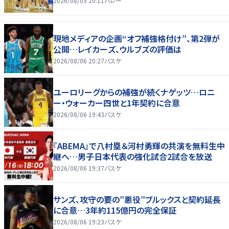
2026/08/05 20:11
バレー
現地メディアの企画“オフ補強格付け”、第2弾が
公開…レイカーズ、ウルブズの評価は
2026/08/06 20:27
バスケ
ユーロリーグからの補強が続くナゲッツ…ロニ
ー・ウォーカー四世と1年契約に合意
2026/08/06 19:43
バスケ
『ABEMA』で八村塁＆河村勇輝の共演を無料生中
継へ…男子日本代表の強化試合2試合を放送
2026/08/06 19:37
バスケ
サンズ、攻守の要の”悪役”ブルックスと契約延長
に合意…3年約115億円の完全保証
2026/08/06 19:23
バスケ