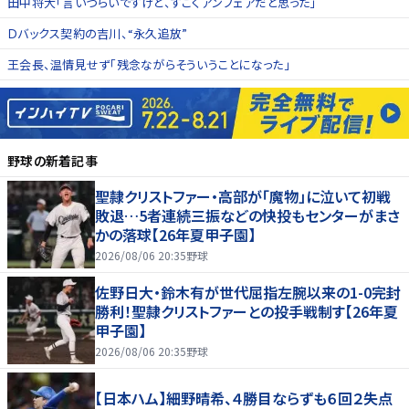
田中将大「言いづらいですけど、すごくアンフェアだと思った」
Ｄバックス契約の吉川、“永久追放”
王会長、温情見せず「残念ながらそういうことになった」
野球
の新着記事
聖隷クリストファー・高部が「魔物」に泣いて初戦
敗退…5者連続三振などの快投もセンターがまさ
かの落球【26年夏甲子園】
2026/08/06 20:35
野球
佐野日大・鈴木有が世代屈指左腕以来の1-0完封
勝利！聖隷クリストファーとの投手戦制す【26年夏
甲子園】
2026/08/06 20:35
野球
【日本ハム】細野晴希、４勝目ならずも６回２失点