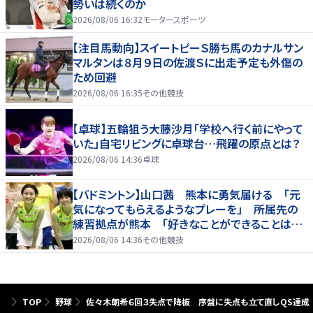
勢いは続くのか
2026/08/06 16:32
モータースポーツ
【注目馬動向】スイートピーＳ勝ち馬のカナルサン
マルタンは８月９日の佐渡Ｓに出走予定も外傷の
ため回避
2026/08/06 16:35
その他競技
【卓球】五輪狙う大藤沙月「学校へ行く前にやって
いた」自宅リビングに卓球台…飛躍の原点とは？
2026/08/06 14:36
卓球
【バドミントン】山口茜 熊本に勇気届ける 「元
気になってもらえるようなプレーを」 所属先の
練習拠点が熊本 「好きなことができることは当
たり前じゃない」
2026/08/06 14:36
その他競技
TOP
野球
佐々木朗希６回３失点で降板 序盤に失点も立て直しQS達成