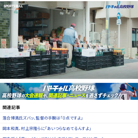
関連記事
落合博満氏ズバッ、監督の手腕は「０点ですよ」
岡本和真、村上宗隆らに「あいつらなめてるんすよ」