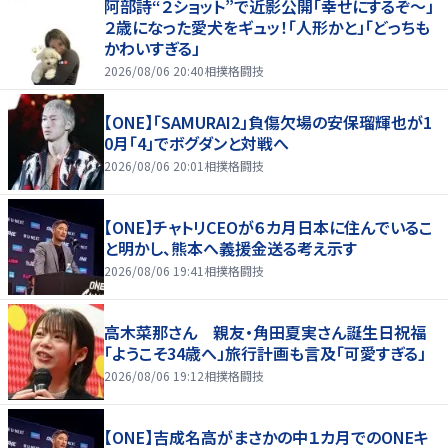
阿部詩“２ショット”で近影公開「幸せにするぞ〜」
２歳になった愛犬をギュッ！「人形かと」「どっちも
かわいすぎる」
2026/08/06 20:40
相撲格闘技
【ONE】「SAMURAI2」負傷欠場の安保瑠輝也が1
0月「4」でボグダンと対戦へ
2026/08/06 20:01
相撲格闘技
【ONE】チャトリCEOが６カ月日本に住んでいるこ
と明かし、熊本へ義援金送る考え示す
2026/08/06 19:41
相撲格闘技
高木菜那さん 親友・角田夏実さん誕生日祝福
「ようこそ34歳へ」旅行計画も言及「可愛すぎる」
2026/08/06 19:12
相撲格闘技
【ONE】吉成名高がまさかの中１カ月でのONEキ