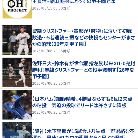
王貞治・栗山英樹にとっての甲子園とは
2026/06/15 00:00
野球
聖隷クリストファー・高部が「魔物」に泣いて初戦
敗退…5者連続三振などの快投もセンターがまさ
かの落球【26年夏甲子園】
2026/08/06 20:35
野球
佐野日大・鈴木有が世代屈指左腕以来の1-0完封
勝利！聖隷クリストファーとの投手戦制す【26年夏
甲子園】
2026/08/06 20:35
野球
【日本ハム】細野晴希、４勝目ならずも６回２失点
の粘投 気迫の投球でリードは許さずに降板
2026/08/06 20:27
野球
【阪神】木下里都が15試合ぶり失点 野選絡む不
運も 最速161キロの衝撃から４日ぶり登板