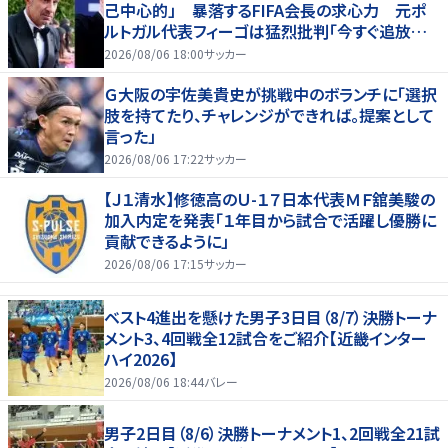
己中心的」 暴落するFIFA会長の求心力 元ポ
ルトガル代表フィーゴは猛烈批判「今すぐ追放す
べきだ」
2026/08/06 18:00
サッカー
Ｇ大阪の宇佐美貴史が挑戦中のボランチに「選択
肢を持てたり、チャレンジができれば。提案として
言った」
2026/08/06 17:22
サッカー
【Ｊ１清水】修徳高のＵ-１７日本代表ＭＦ舘美駿の
加入内定を発表「１年目から試合で活躍し優勝に
貢献できるように」
2026/08/06 17:15
サッカー
ベスト4進出を懸けた男子3日目（8/7）決勝トーナ
メント3、4回戦全12試合をご紹介【近畿インター
ハイ2026】
2026/08/06 18:44
バレー
男子2日目（8/6）決勝トーナメント1、2回戦全21試