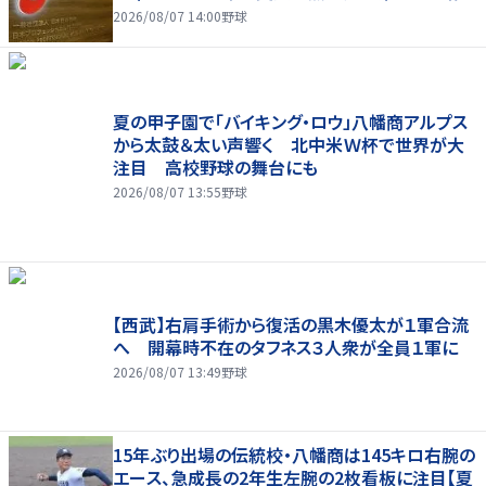
2026/08/07 14:00
野球
夏の甲子園で「バイキング・ロウ」八幡商アルプス
から太鼓＆太い声響く 北中米Ｗ杯で世界が大
注目 高校野球の舞台にも
2026/08/07 13:55
野球
【西武】右肩手術から復活の黒木優太が１軍合流
へ 開幕時不在のタフネス３人衆が全員１軍に
2026/08/07 13:49
野球
15年ぶり出場の伝統校・八幡商は145キロ右腕の
エース、急成長の2年生左腕の2枚看板に注目【夏