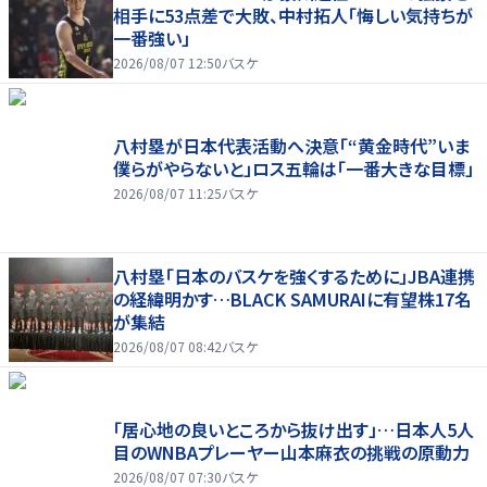
相手に53点差で大敗、中村拓人「悔しい気持ちが
一番強い」
2026/08/07 12:50
バスケ
八村塁が日本代表活動へ決意「“黄金時代”いま
僕らがやらないと」ロス五輪は「一番大きな目標」
2026/08/07 11:25
バスケ
八村塁「日本のバスケを強くするために」JBA連携
の経緯明かす…BLACK SAMURAIに有望株17名
が集結
2026/08/07 08:42
バスケ
「居心地の良いところから抜け出す」…日本人5人
目のWNBAプレーヤー山本麻衣の挑戦の原動力
2026/08/07 07:30
バスケ