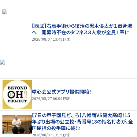
【西武】右肩手術から復活の黒木優太が１軍合流
へ 開幕時不在のタフネス３人衆が全員１軍に
2026/08/07 13:49
野球
球心会公式アプリ提供開始！
2026/05/27 00:00
野球
【7日の甲子園見どころ】八幡商VS健大高崎！15
年ぶり出場の公立校・背番号18の指名打者が、全
国屈指の投手陣に挑む
2026/08/07 13:19
野球