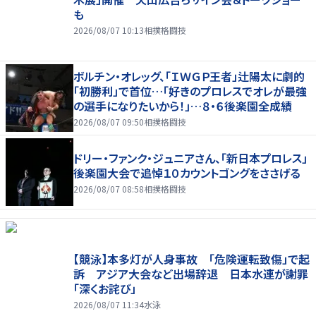
も
2026/08/07 10:13
相撲格闘技
ボルチン・オレッグ、「ＩＷＧＰ王者」辻陽太に劇的
「初勝利」で首位…「好きのプロレスでオレが最強
の選手になりたいから！」…８・６後楽園全成績
2026/08/07 09:50
相撲格闘技
ドリー・ファンク・ジュニアさん、「新日本プロレス」
後楽園大会で追悼１０カウントゴングをささげる
2026/08/07 08:58
相撲格闘技
【競泳】本多灯が人身事故 「危険運転致傷」で起
訴 アジア大会など出場辞退 日本水連が謝罪
「深くお詫び」
2026/08/07 11:34
水泳