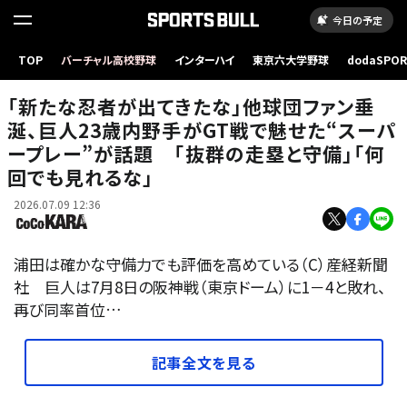
今日の予定
TOP
バーチャル高校野球
インターハイ
東京六大学野球
dodaSPO
（新しいタブ
「新たな忍者が出てきたな」他球団ファン垂
涎、巨人23歳内野手がGT戦で魅せた“スーパ
ープレー”が話題 「抜群の走塁と守備」「何
回でも見れるな」
2026.07.09 12:36
浦田は確かな守備力でも評価を高めている（C）産経新聞
社 巨人は7月8日の阪神戦（東京ドーム）に1－4と敗れ、
再び同率首位…
記事全文を見る