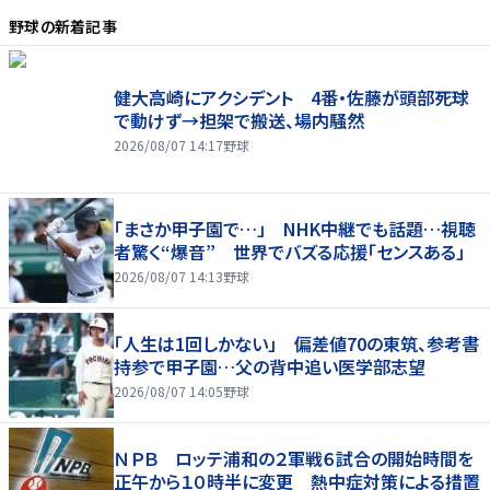
野球
の新着記事
健大高崎にアクシデント 4番・佐藤が頭部死球
で動けず→担架で搬送、場内騒然
2026/08/07 14:17
野球
「まさか甲子園で…」 NHK中継でも話題…視聴
者驚く“爆音” 世界でバズる応援「センスある」
2026/08/07 14:13
野球
「人生は1回しかない」 偏差値70の東筑、参考書
持参で甲子園…父の背中追い医学部志望
2026/08/07 14:05
野球
ＮＰＢ ロッテ浦和の２軍戦６試合の開始時間を
正午から１０時半に変更 熱中症対策による措置