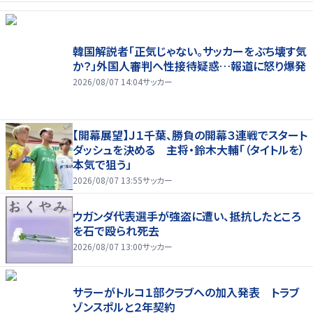
韓国解説者「正気じゃない。サッカーをぶち壊す気
か？」外国人審判へ性接待疑惑…報道に怒り爆発
2026/08/07 14:04
サッカー
【開幕展望】Ｊ１千葉、勝負の開幕３連戦でスタート
ダッシュを決める 主将・鈴木大輔「（タイトルを）
本気で狙う」
2026/08/07 13:55
サッカー
ウガンダ代表選手が強盗に遭い、抵抗したところ
を石で殴られ死去
2026/08/07 13:00
サッカー
サラーがトルコ１部クラブへの加入発表 トラブ
ゾンスポルと２年契約