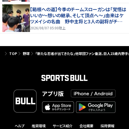
【箱根への道】今季のチームスローガンは「覚悟は
いいか～想いの継承、そして頂点へ～」由来はケ
ツメイシの名曲 野中主将と３人の副将がチーム
を引っ張る…夏合宿特集第１弾、国学院大
2026/08/07 05:00
陸上
TOP
野球
「新たな忍者が出てきたな」他球団ファン垂涎、巨人23歳内野手
アプリ版
ヘルプ
推奨環境
サービス紹介
会社概要
採用情報