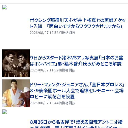
ボクシング那須川天心が井上拓真との再戦チケッ
ト告知 「面白いですからワクワクさせますから」
2026/08/07 12:52
相撲格闘技
９日からスタート猪木VSアリ写真展「日本のお盆
はボンバイエ」弟・猪木啓介氏らがみどころ解説
2026/08/07 11:52
相撲格闘技
ドリー・ファンク・ジュニアさん、「全日本プロレス」
８・９後楽園ホール大会で追悼セレモニー…会場
ロビーに献花台を設置
2026/08/07 10:44
相撲格闘技
８月26日から名古屋で「燃える闘魂アントニオ猪
木展」開催 天山広吉らサイン会＆トークショー