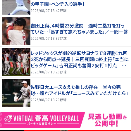
の甲子園・ベンチ入り選手】
2026/08/07 13:42
野球
吉田正尚、４時間23分激闘 適時二塁打を打っ
ていた…「長すぎて忘れちゃいました」／一問一答
2026/08/07 13:37
野球
レッドソックスが劇的逆転サヨナラで８連勝！九回
２死から同点→延長十三回死闘に終止符「本当に
ビッグゲーム」吉田正尚も奮闘２安打１打点 本
拠地熱狂
2026/08/07 13:20
野球
佐野日大エース支えた推しの存在 堂々の完
封…憧れアイドルが「ニュースみていただけたら」
2026/08/07 13:20
野球