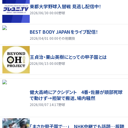
東都大学野球入替戦 見逃し配信中！
2026/06/30 00:00
野球
BEST BODY JAPANをライブ配信！
2026/04/01 00:00
その他競技
王貞治・栗山英樹にとっての甲子園とは
2026/06/15 00:00
野球
健大高崎にアクシデント 4番・佐藤が頭部死球
で動けず→担架で搬送、場内騒然
2026/08/07 14:17
野球
「まさか甲子園で…」 NHK中継でも話題…視聴