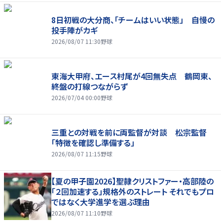
8日初戦の大分商、「チームはいい状態」 自慢の
投手陣がカギ
2026/08/07 11:30
野球
東海大甲府、エース村尾が4回無失点 鶴岡東、
終盤の打線つながらず
2026/07/04 00:00
野球
三重との対戦を前に両監督が対談 松宗監督
「特徴を確認し準備する」
2026/08/07 11:15
野球
【夏の甲子園2026】聖隷クリストファー・高部陸の
「２回加速する」規格外のストレート それでもプロ
ではなく大学進学を選ぶ理由
2026/08/07 11:10
野球