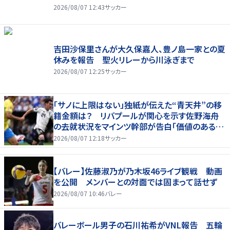
2026/08/07 12:43
サッカー
吉田沙保里さんが大久保嘉人、豊ノ島一家との夏
休みを報告 聖火リレーから川泳ぎまで
2026/08/07 12:25
サッカー
「サノに上限はない」独紙が伝えた“青天井”の移
籍金額は？ リバプールが関心を示す佐野海舟
の去就状況をマインツ幹部が告白「価値のあるも
のになる」
2026/08/07 12:18
サッカー
【バレー】佐藤淑乃が乃木坂46ライブ観戦 動画
を公開 メンバーとの対面では固まって話せず
2026/08/07 10:46
バレー
バレーボール男子の石川祐希がVNL報告 五輪