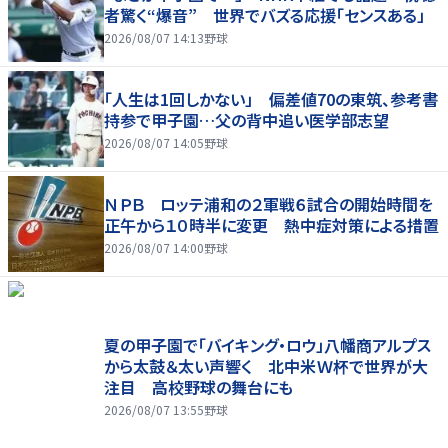
者驚く“爆音” 世界でバズる応援「センスある」
2026/08/07 14:13
野球
「人生は1回しかない」 偏差値70の東筑、参考書
持参で甲子園…父の背中追い医学部志望
2026/08/07 14:05
野球
ＮＰＢ ロッテ浦和の２軍戦６試合の開始時間を
正午から１０時半に変更 熱中症対策による措置
2026/08/07 14:00
野球
夏の甲子園で「バイキング・ロウ」八幡商アルプス
から太鼓＆太い声響く 北中米Ｗ杯で世界が大
注目 高校野球の舞台にも
2026/08/07 13:55
野球