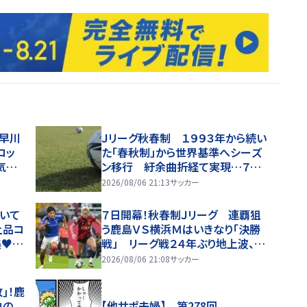
・早川
Ｊリーグ秋春制 １９９３年から続い
ロッ
た「春秋制」から世界基準へシーズ
気が
ン移行 紆余曲折経て実現…７日
出しで
に開幕
2026/08/06 21:13
サッカー
いて
７日開幕！秋春制Ｊリーグ 連覇狙
上品コ
う鹿島ＶＳ横浜Ｍはいきなり「決勝
♥」
戦」 リーグ戦２４年ぶり地上波、国
立初の６万人超観衆動員へ
2026/08/06 21:08
サッカー
｣！鹿
柏の
【他サポ夫婦】 第278回