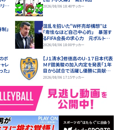
Jリー
2026/08/06 18:40
サッカー
1)
混乱を招いた“W杯売却構想”は
春制」
「卑怯なほど自己中心的」 暴落す
るFIFA会長の求心力 元ポルトガ
ル代表フィーゴは猛烈批判「今すぐ
2026/08/06 18:00
サッカー
追放すべきだ」
のボ
【Ｊ１清水】修徳高のＵ-１７日本代表
チャレ
ＭＦ舘美駿の加入内定を発表「１年
った」
目から試合で活躍し優勝に貢献で
きるように」
2026/08/06 17:15
サッカー