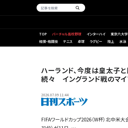
TOP
バーチャル高校野球
インターハイ
東京六大学
相撲・格闘技
テニス
卓球
ラグビー
陸上
水泳
【写真】ブラジルに勝利し、仲間と喜ぶノルウェーのハーランド（
ハーランド、今度は皇太子と
続々 イングランド戦のマイ
2026.07.09 11:44
FIFAワールドカップ2026（W杯）北中米
31位）が11日、…