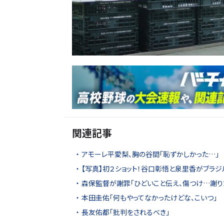
関連記事
アモーレ平愛梨、胸の谷間「恥ずかしかった…」
【写真】初２ショット！谷口彰悟と泉里香がブラ
森保監督が謝罪「ひどいこと伝え、傷つけ…謝り
本田圭佑「何もやってなかったけどな、こいつ」
長友佑都「批判をされるべき」