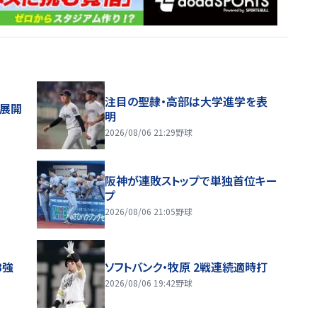
注目の聖隷・高部は大学進学を表
舗展開
明
2026/08/06 21:29
野球
阪神が連敗ストップで単独首位キー
プ
2026/08/06 21:05
野球
8強
ソフトバンク・牧原 2戦連続適時打
2026/08/06 19:42
野球