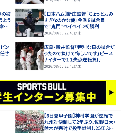
傷の被
【日本ハム】新庄監督「ちょっと力み
うよう
すぎなのかな俺」今季８試合目
、家族
で“鬼門“ペイペイＤ初勝利
2026/08/06 22:43
野球
のピン
広島・新井監督「特別な日の試合だ
で任せ
ったので負けて悔しいです」ピース
ナイターで１１失点逆転負け
2026/08/06 22:42
野球
【6日夏甲子園】神村学園が逆転で
九州対決制して2年ぶり、佐野日大・
鈴木が完封で投手戦制し25年ぶり