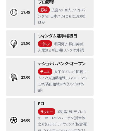
プロ野球
野球
広島 vs. 巨人、ソフトバ
17:45
ンク vs. 日本ハム(ともに18:00)
ほか
ウィンダム選手権初日
19:50
ゴルフ
米国男子 松山英樹、
久常涼らが出場(リンクは外部)
ナショナルバンク・オープン
テニス
女子ダブルス1回戦 サ
23:00
ムソノワ/加藤組戦、リャン エンシ
ュオ/青山組戦ほか(リンクは外
部)
ECL
サッカー
3次 第1戦 デブレツ
ェニ vs. コペンハーゲン(鈴木淳
24:00
之介)(26:00)、アヤックス(板倉滉)
vs. シェルボーン(27:00)ほか(リ