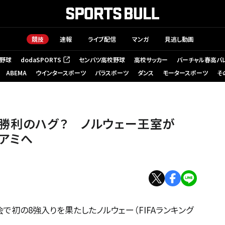
競技
速報
ライブ配信
マンガ
見逃し動画
野球
dodaSPORTS
センバツ高校野球
高校サッカー
バーチャル春高バ
（新しいタブで開く）
ABEMA
ウインタースポーツ
パラスポーツ
ダンス
モータースポーツ
そ
中央）（AP）
勝利のハグ？ ノルウェー王室が
アミへ
大会で初の8強入りを果たしたノルウェー（FIFAランキング