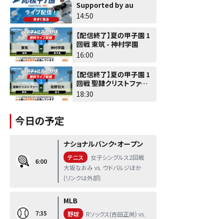
Supported by au
14:50
【配信終了】夏の甲子園 1
回戦 東筑 - 神村学園
16:00
【配信終了】夏の甲子園 1
回戦 聖隷クリストファー -
佐野日大
18:30
今日の予定
ナショナルバンク・オープン
テニス
女子シングルス2回戦
6:00
大坂なおみ vs. ウドバルジほか
(リンクは外部)
MLB
7:35
野球
Rソックス(吉田正尚) vs.