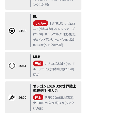
ンクは外部)
EL
サッカー
3次 第1戦 ヤギェロ
ニア(小林友希) vs. レンジャーズ
24:00
(25:00)、ザルツブルク(北野颯太、
チェイス・アンリ) vs. パフォス(26:
00)ほか(リンクは外部)
MLB
野球
カブス(鈴木誠也)vs. ブ
25:35
ルージェイズ(岡本和真)(27:20)
ほか
オレゴン2026 U20世界陸上
競技選手権大会
26:00
陸上
男子100m(清水空跳)、
女子800m(久保凛)ほか(リンク
は外部)