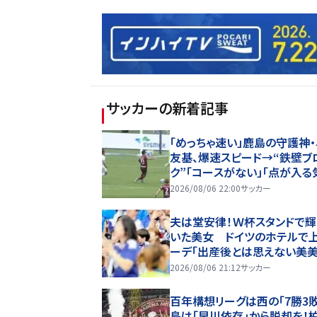
サッカー
の新着記事
「めっちゃ速い」鹿島の守護神
友基、爆速スピード→“鉄壁ブ
ク”「コースがない」「点が入る
しない」驚異の判断力と飛び
2026/08/06 22:00
サッカー
ビッグセーブ
夫は堂安律！Ｗ杯スタンドで輝
いた美女 ドイツのホテルで
ーデ「出産後とは思えない美美
「本当に可愛い♥」
2026/08/06 21:12
サッカー
百年構想リーグは西の｢7勝3敗
島は｢早川依存｣から脱却を！