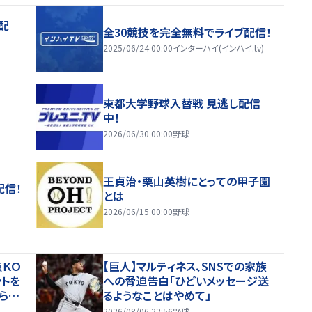
配
全30競技を完全無料でライブ配信！
2025/06/24 00:00
インターハイ(インハイ.tv)
東都大学野球入替戦 見逃し配信
中！
2026/06/30 00:00
野球
王貞治・栗山英樹にとっての甲子園
配信！
とは
2026/06/15 00:00
野球
点ＫＯ
【巨人】マルティネス、SNSでの家族
ントを
への脅迫告白「ひどいメッセージ送
げられ
るようなことはやめて」
2026/08/06 22:56
野球