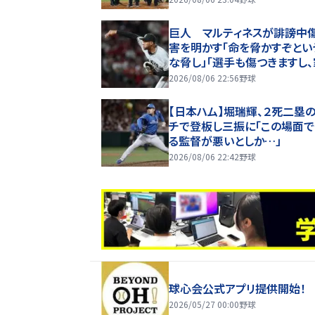
巨人 マルティネスが誹謗中
害を明かす「命を脅かすぞとい
な脅し」「選手も傷つきますし
は全く関係ない存在なので」
2026/08/06 22:56
野球
【日本ハム】堀瑞輝、２死二塁
チで登板し三振に「この場面
る監督が悪いとしか…」
2026/08/06 22:42
野球
球心会公式アプリ提供開始！
2026/05/27 00:00
野球