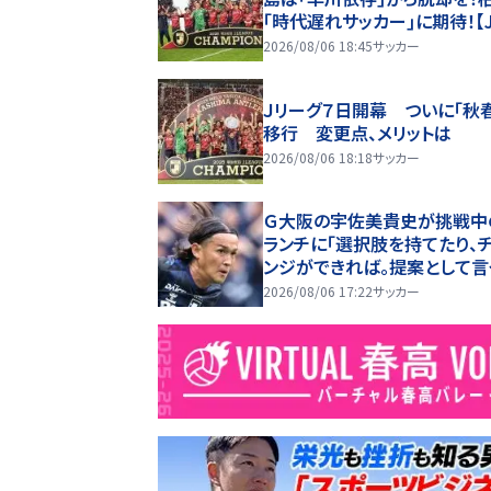
｢時代遅れサッカー｣に期待！【
グ開幕｢初の秋春制｣の大激論】(
2026/08/06 18:45
サッカー
Ｊリーグ７日開幕 ついに「秋
移行 変更点、メリットは
2026/08/06 18:18
サッカー
Ｇ大阪の宇佐美貴史が挑戦中
ランチに「選択肢を持てたり、
ンジができれば。提案として言
2026/08/06 17:22
サッカー