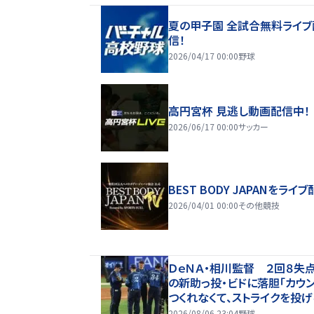
夏の甲子園 全試合無料ライブ
信！
2026/04/17 00:00
野球
高円宮杯 見逃し動画配信中！
2026/06/17 00:00
サッカー
BEST BODY JAPANをライブ
2026/04/01 00:00
その他競技
ＤｅＮＡ・相川監督 ２回８失
の新助っ投・ビドに落胆「カウ
つくれなくて、ストライクを投
ない」２軍再調整を明言
2026/08/06 23:04
野球