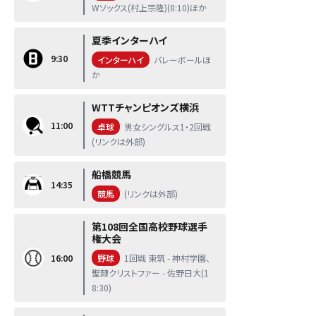
Wソックス(村上宗隆)(8:10)ほか
夏季インターハイ
9:30
インターハイ
バレーボールほ
か
WTTチャンピオンズ横浜
11:00
卓球
男女シングルス1・2回戦
(リンクは外部)
船橋競馬
14:35
競馬
(リンクは外部)
第108回全国高校野球選手
権大会
16:00
野球
1回戦 東筑 - 神村学園、
聖隷クリストファー - 佐野日大(1
8:30)