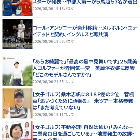
スターが発表…中部大第一から馬越ら3名が選出
2026/08/06 19:18
バスケ
コール・アンソニーが豪州移籍…メルボルン・ユナ
イテッドと契約、イングルスと再共演
2026/08/06 19:06
バスケ
「あらお綺麗で」「最高の暑中見舞いです」２５歳美
人ゴルファーが雰囲気一変 美麗浴衣姿に反響
「どこのモデルさんですか？」
2026/08/06 21:55
ゴルフ
【女子ゴルフ】桑木志帆に８１８Ｐ差の２位 菅楓
華「追いつくために頑張る」 米ツアー本格参戦
は「まだ考えていない」
2026/08/06 19:11
ゴルフ
【女子ゴルフ】不動裕理「自然は怖い」「みんな一
生懸命毎日を過ごしている」…地震発生の故郷・
熊本への思い