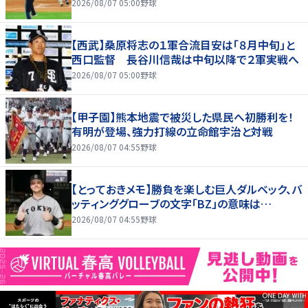
2026/08/07 05:00
野球
【西武】桑原将志の１軍合流目安は「８月中旬」と
西口監督 長谷川信哉は中旬以降で２軍実戦へ
2026/08/07 05:00
野球
【甲子園】熊本地震で被災した県民へ初勝利を！
有明が登場、強力打線の立命館宇治と対戦
2026/08/07 04:55
野球
【とっておきメモ】勝負を楽しむ巨人ダルベック、バ
ッティンググローブの文字「BZ」の意味は…
2026/08/07 04:55
野球