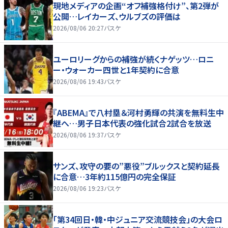
現地メディアの企画“オフ補強格付け”、第2弾が
公開…レイカーズ、ウルブズの評価は
2026/08/06 20:27
バスケ
ユーロリーグからの補強が続くナゲッツ…ロニ
ー・ウォーカー四世と1年契約に合意
2026/08/06 19:43
バスケ
『ABEMA』で八村塁＆河村勇輝の共演を無料生中
継へ…男子日本代表の強化試合2試合を放送
2026/08/06 19:37
バスケ
サンズ、攻守の要の”悪役”ブルックスと契約延長
に合意…3年約115億円の完全保証
2026/08/06 19:23
バスケ
「第34回日・韓・中ジュニア交流競技会」の大会ロ