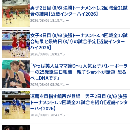
男子2日目（8/6）決勝トーナメント1、2回戦全21試
合の結果【近畿インターハイ2026】
2026/08/06 18:19
バレー
女子3日目（8/6）決勝トーナメント3、4回戦全12試
合結果と最終日（8/7）の試合予定【近畿インター
ハイ2026】
2026/08/06 18:02
バレー
「やっぱ美人はママ譲り～」人気女子バレーボーラ
ーの25歳誕生日報告 親子ショットが話題「恐る
べしDNAです」
2026/08/06 05:20
バレー
連覇を目指す鎮西が登場 男子2日目（8/6）決勝
トーナメント1、2回戦全21試合を紹介【近畿インタ
ーハイ2026】
2026/08/05 20:43
バレー