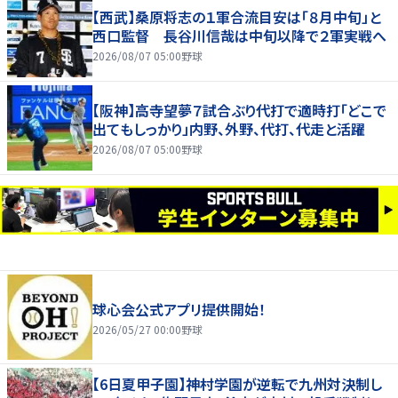
【西武】桑原将志の１軍合流目安は「８月中旬」と
西口監督 長谷川信哉は中旬以降で２軍実戦へ
2026/08/07 05:00
野球
【阪神】高寺望夢７試合ぶり代打で適時打「どこで
出てもしっかり」内野、外野、代打、代走と活躍
2026/08/07 05:00
野球
球心会公式アプリ提供開始！
2026/05/27 00:00
野球
【6日夏甲子園】神村学園が逆転で九州対決制し