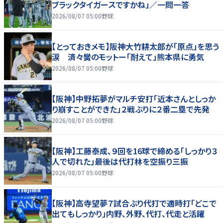
ブラックタイガースですかね」／一問一答
2026/08/07 05:00
野球
【とっておきメモ】阪神大竹耕太郎が「原点」を思う
涙 済々黌のモットー「耐えて」熊本県に勇気
2026/08/07 05:00
野球
【阪神】中野拓夢がマルチ安打「近本さんとしっか
り崩すことができた」２戦ぶりに２番二塁で先発
2026/08/07 05:00
野球
【阪神】工藤泰成、９回を16球で締める「しっかり３
人で切れた」最後は代打林を空振り三振
2026/08/07 05:00
野球
【阪神】高寺望夢７試合ぶり代打で適時打「どこで
出てもしっかり」内野、外野、代打、代走と活躍