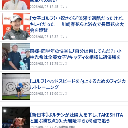
2026/08/06 18:45
ゴルフ
【女子ゴルフ】小祝さくら「渋滞で過酷だったけど、
キレイだった」 川崎春花らと浴衣で長岡花火大
会を観覧
2026/08/06 18:32
ゴルフ
同郷・同学年の快挙に「自分は何してんだ？」 小
林光希は全英女子Vキャディを相棒に初優勝を
2026/08/06 17:29
ゴルフ
【ゴルフ】ヘッドスピードを向上するためのフィジカ
ルトレーニング
2026/08/06 17:00
ゴルフ
【新日本】ボルチンが辻陽太を下し、TAKESHITA
と並ぶ勝ち点10、大岩陵平らが8点で追う
2026/08/06 23:45
相撲格闘技