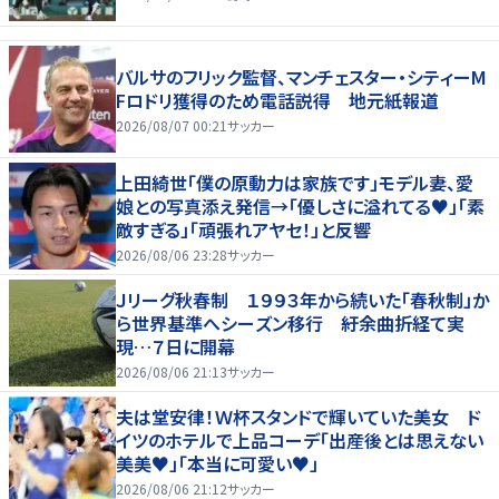
バルサのフリック監督、マンチェスター・シティーM
Fロドリ獲得のため電話説得 地元紙報道
2026/08/07 00:21
サッカー
上田綺世「僕の原動力は家族です」モデル妻、愛
娘との写真添え発信→「優しさに溢れてる♥」「素
敵すぎる」「頑張れアヤセ！」と反響
2026/08/06 23:28
サッカー
Ｊリーグ秋春制 １９９３年から続いた「春秋制」か
ら世界基準へシーズン移行 紆余曲折経て実
現…７日に開幕
2026/08/06 21:13
サッカー
夫は堂安律！Ｗ杯スタンドで輝いていた美女 ド
イツのホテルで上品コーデ「出産後とは思えない
美美♥」「本当に可愛い♥」
2026/08/06 21:12
サッカー