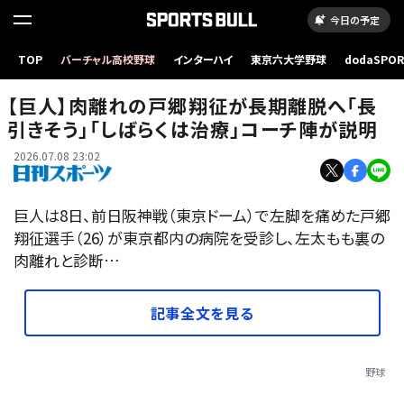
今日の予定
TOP
バーチャル高校野球
インターハイ
東京六大学野球
dodaSPO
【写真】７日、巨人対阪神 先発した戸郷翔征
（新しいタブ
【巨人】肉離れの戸郷翔征が長期離脱へ「長
引きそう」「しばらくは治療」コーチ陣が説明
2026.07.08 23:02
巨人は8日、前日阪神戦（東京ドーム）で左脚を痛めた戸郷
翔征選手（26）が東京都内の病院を受診し、左太もも裏の
肉離れと診断…
記事全文を見る
野球