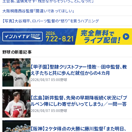
王会長、温情見せず「残念ながらそういうことになった」
大阪桐蔭西谷監督「間違いであってほしい」
【写真】大谷翔平、ロバーツ監督の“怒り”を買うハプニング
野球
の新着記事
【甲子園】聖隷クリストファー惜敗…田中監督、教
え子たちと共に歩んだ就任からの４カ月
2026/08/07 05:00
野球
【広島】新井監督、先発の早期降板続く状況に「ブ
ルペン陣にしわ寄せがいってしまう」／一問一答
2026/08/07 05:00
野球
【阪神】２ケタ得点の大勝に藤川監督「また明日、