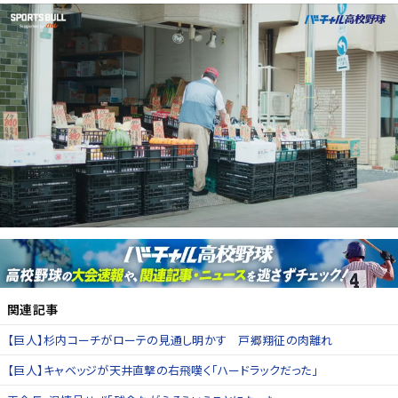
関連記事
【巨人】杉内コーチがローテの見通し明かす 戸郷翔征の肉離れ
【巨人】キャベッジが天井直撃の右飛嘆く「ハードラックだった」