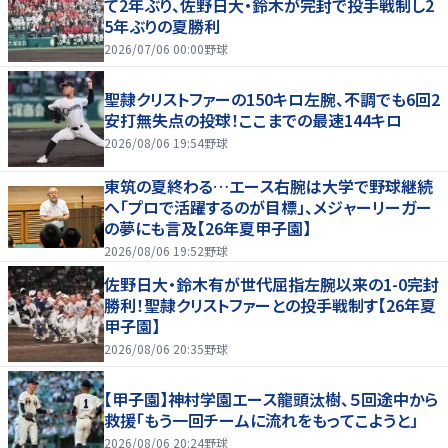
て2年ぶり、佐野日大・鈴木が完封で投手戦制し2
5年ぶりの夏勝利
2026/07/06 00:00
野球
聖隷クリストファーの150キロ左腕、不調でも6回2
安打無失点の投球！ここまでの最速144キロ
2026/08/06 19:54
野球
東筑の夏終わる…エース右腕は大学で野球継続
へ「プロで活躍するのが目標」、メジャーリーガー
の夢にも言及【26年夏甲子園】
2026/08/06 19:52
野球
佐野日大・鈴木有が世代屈指左腕以来の1-0完封
勝利！聖隷クリストファーとの投手戦制す【26年夏
甲子園】
2026/08/06 20:35
野球
【甲子園】神村学園エース龍頭汰樹、５回途中から
救援「もう一回チームに流れをもってこようと」
2026/08/06 20:24
野球