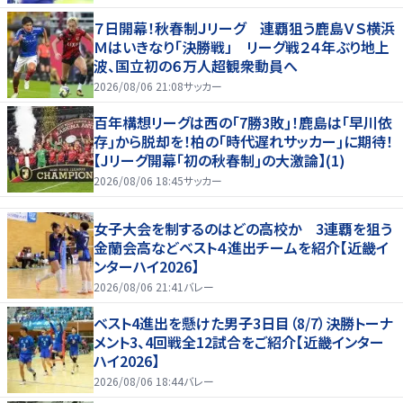
７日開幕！秋春制Ｊリーグ 連覇狙う鹿島ＶＳ横浜
Ｍはいきなり「決勝戦」 リーグ戦２４年ぶり地上
波、国立初の６万人超観衆動員へ
2026/08/06 21:08
サッカー
百年構想リーグは西の｢7勝3敗｣！鹿島は｢早川依
存｣から脱却を！柏の｢時代遅れサッカー｣に期待！
【Jリーグ開幕｢初の秋春制｣の大激論】(1)
2026/08/06 18:45
サッカー
女子大会を制するのはどの高校か 3連覇を狙う
金蘭会高などベスト４進出チームを紹介【近畿イ
ンターハイ2026】
2026/08/06 21:41
バレー
ベスト4進出を懸けた男子3日目（8/7）決勝トーナ
メント3、4回戦全12試合をご紹介【近畿インター
ハイ2026】
2026/08/06 18:44
バレー