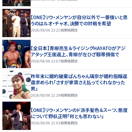
【ONE】リウ・メンヤンが自分以外で一番強いと思
うのはルオ・チャオ、決勝での対戦を希望
2026/08/06 23:21
相撲格闘技
【全日本】青柳亮生＆ライジングHAYATOがアジ
アタッグ王座返上、青柳が左ひざ靱帯損傷で
2026/08/06 22:07
相撲格闘技
昨年末に婚約破棄ぱんちゃん璃奈が婚約指輪返
還求められ「さすが家賃さえ払ってくれなかった
男」
2026/08/06 21:29
相撲格闘技
【ONE】リウ・メンヤンのド派手髪色＆スーツ、態度
について野杁正明「何とも思わない」
2026/08/06 21:03
相撲格闘技