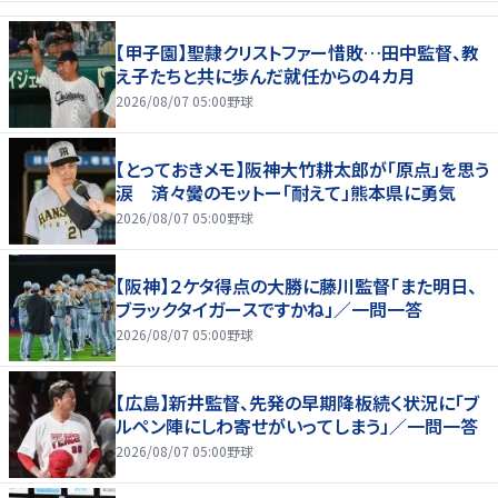
【甲子園】聖隷クリストファー惜敗…田中監督、教
え子たちと共に歩んだ就任からの４カ月
2026/08/07 05:00
野球
【とっておきメモ】阪神大竹耕太郎が「原点」を思う
涙 済々黌のモットー「耐えて」熊本県に勇気
2026/08/07 05:00
野球
【阪神】２ケタ得点の大勝に藤川監督「また明日、
ブラックタイガースですかね」／一問一答
2026/08/07 05:00
野球
【広島】新井監督、先発の早期降板続く状況に「ブ
ルペン陣にしわ寄せがいってしまう」／一問一答
2026/08/07 05:00
野球