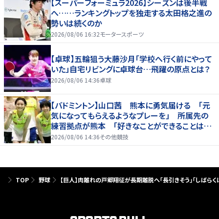
【スーパーフォーミュラ2026】シーズンは後半戦
へ……ランキングトップを独走する太田格之進の
勢いは続くのか
2026/08/06 16:32
モータースポーツ
【卓球】五輪狙う大藤沙月「学校へ行く前にやって
いた」自宅リビングに卓球台…飛躍の原点とは？
2026/08/06 14:36
卓球
【バドミントン】山口茜 熊本に勇気届ける 「元
気になってもらえるようなプレーを」 所属先の
練習拠点が熊本 「好きなことができることは当
たり前じゃない」
2026/08/06 14:36
その他競技
TOP
野球
【巨人】肉離れの戸郷翔征が長期離脱へ「長引きそう」「しばら