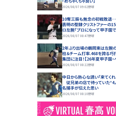
「めちゃくちゃ良い」
2026/08/07 09:02
野球
10奪三振も無念の初戦敗退
表明の聖隷クリストファーの15
ロ左腕「プロになって甲子園
たい」
2026/08/07 08:47
野球
2年ぶり出場の鶴岡東は左腕の
柱＆チーム打率.468を誇る巧
集団に注目！【26年夏甲子園・
チ入り選手】
2026/08/07 08:22
野球
中日から熱心な誘い「来てくれ
従兄弟の店で待っていた“4
名捕手が伝えた思い
2026/08/07 08:10
野球