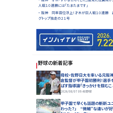
人戦１０連勝には「たまたまです」
阪神 同率首位浮上！才木が巨人戦１０連勝 
グトップ独走の２１号
野球
の新着記事
母校・佐野日大を率いる元阪神
倉監督が甲子園初勝利！選手
ばす指導論「きっかけを掴むこ
2026/08/07 09:48
野球
甲子園で早くも話題の斬新ユ
わった？」 “微細”な違いが