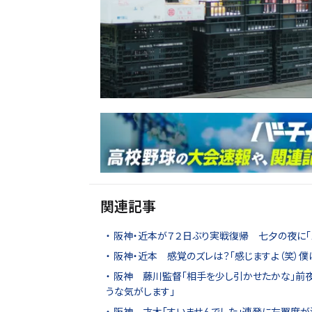
関連記事
阪神・近本が７２日ぶり実戦復帰 七夕の夜に「
阪神・近本 感覚のズレは？「感じますよ（笑）僕
阪神 藤川監督「相手を少し引かせたかな」前
うな気がします」
阪神 才木「すいませんでした」連発に左翼席が