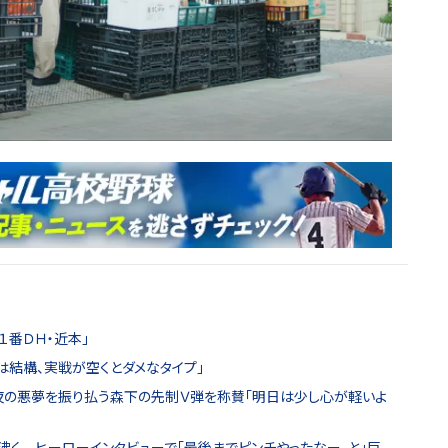
１番ＤＨ・近本」
は結構、実戦が空くとダメなタイプ」
夜の悪夢を振り払う森下の先制Ｖ弾を称賛「明日は少し心が軽いよ
沸く ヒーローインタビューで「最後までピンチやったなー、と」巨