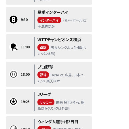
夏季インターハイ
9:30
インターハイ
バレーボール女
子決勝ほか
WTTチャンピオンズ横浜
11:00
卓球
男女シングルス2回戦(リ
ンクは外部)
プロ野球
18:00
野球
DeNA vs. 広島、日本ハ
ム vs. 楽天ほか
Jリーグ
19:25
サッカー
開幕 横浜FM vs. 鹿
島ほか(リンクは外部)
ウィンダム選手権2日目
19:50