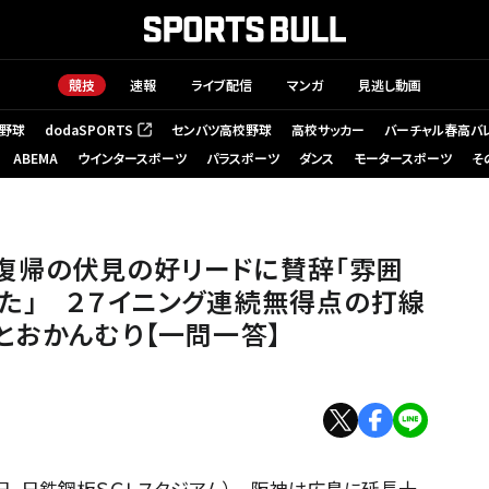
競技
速報
ライブ配信
マンガ
見逃し動画
野球
dodaSPORTS
センバツ高校野球
高校サッカー
バーチャル春高バ
（新しいタブで開く）
ABEMA
ウインタースポーツ
パラスポーツ
ダンス
モータースポーツ
そ
復帰の伏見の好リードに賛辞「雰囲
た」 ２７イニング連続無得点の打線
とおかんむり【一問一答】
８日、日鉄鋼板ＳＧＬスタジアム） 阪神は広島に延長十