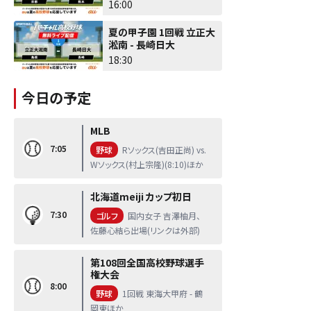
16:00
夏の甲子園 1回戦 立正大
淞南 - 長崎日大
18:30
今日の予定
MLB
7:05
野球
Rソックス(吉田正尚) vs.
Wソックス(村上宗隆)(8:10)ほか
北海道meiji カップ初日
7:30
ゴルフ
国内女子 吉澤柚月、
佐藤心結ら出場(リンクは外部)
第108回全国高校野球選手
権大会
8:00
野球
1回戦 東海大甲府 - 鶴
岡東ほか