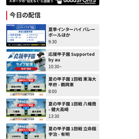
今日の配信
夏季インターハイ バレー
ボールほか
9:30
応援甲子園 Supported
by au
10:30~
夏の甲子園 1回戦 東海大
甲府 - 鶴岡東
8:00
夏の甲子園 1回戦 八幡商
- 健大高崎
13:30
夏の甲子園 1回戦 立命館
宇治 - 有明