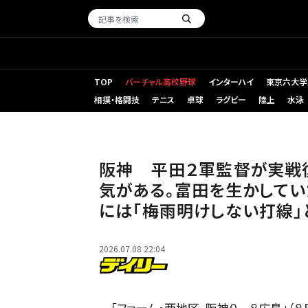
TOP
バーチャル高校野球
インターハイ
東京六大学
相撲・格闘技
テニス
卓球
ラグビー
陸上
水泳
阪神 平田２軍監督が実戦
気がある。富田を生かしてい
には「梅雨明けしない打線」
2026.07.08 22:04
「ファーム・西地区、阪神０－８広島」（