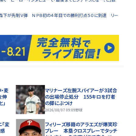
森下が先制Ｖ弾 ＮＰＢ初の４年目での勝利打点５０に到達 リー
・麦
マリナーズ左腕スパイアーが３試合
を伸
の出場停止処分 155キロを打者
と」
の脚にぶつけ
2026/08/07 09:09
野球
ニ「変
フィリーズ移籍のアラエズが爆笑珍
好感
プレー 本塁クロスプレーでタッチ