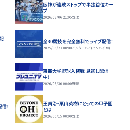
阪神が連敗ストップで単独首位キー
プ
2026/08/06 21:05
野球
配
全30競技を完全無料でライブ配信！
2025/06/23 00:00
インターハイ(インハイ.tv)
東都大学野球入替戦 見逃し配信
中！
2026/06/30 00:00
野球
王貞治・栗山英樹にとっての甲子園
配信！
とは
2026/06/15 00:00
野球