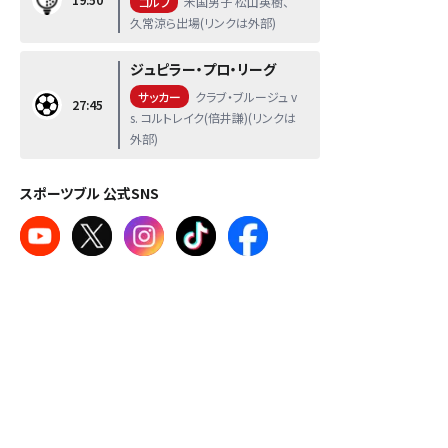
ゴルフ
米国男子 松山英樹、
久常涼ら出場(リンクは外部)
ジュピラー・プロ・リーグ
サッカー
クラブ・ブルージュ v
27:45
s. コルトレイク(倍井謙)(リンクは
外部)
スポーツブル 公式SNS