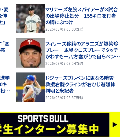
・麦
マリナーズ左腕スパイアーが３試合
を伸
の出場停止処分 155キロを打者
と」
の脚にぶつけ
2026/08/07 09:09
野球
ニ「変
フィリーズ移籍のアラエズが爆笑珍
好感
プレー 本塁クロスプレーでタッチ
かわすも→八方塞がりで自らベンチ
に退散 あっけにとられる球審「め
2026/08/07 08:54
野球
っちゃ笑った」
…進学
ドジャースブルペンに更なる暗雲…
0キ
救援右腕クラインが右ひじ遊離体
で投げ
判明と米記者
2026/08/07 08:37
野球