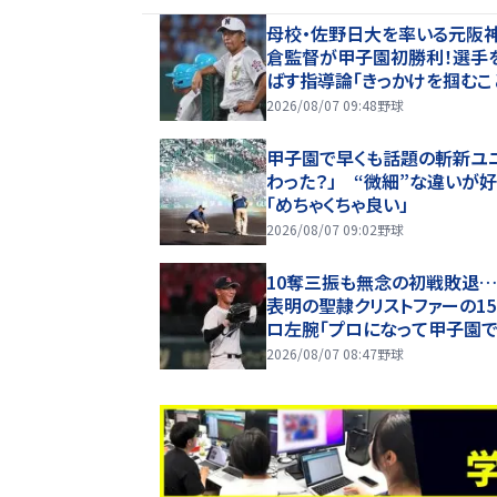
母校・佐野日大を率いる元阪神
倉監督が甲子園初勝利！選手
ばす指導論「きっかけを掴むこ
2026/08/07 09:48
野球
甲子園で早くも話題の斬新ユ
わった？」 “微細”な違いが
「めちゃくちゃ良い」
2026/08/07 09:02
野球
10奪三振も無念の初戦敗退
表明の聖隷クリストファーの15
ロ左腕「プロになって甲子園
たい」
2026/08/07 08:47
野球