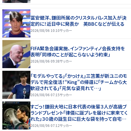
冨安健洋、鎌田所属のクリスタルパレス加入が決
定的に！近日中に発表か 英BBCなどが伝える
2026/08/06 10:10
サッカー
FIFA緊急会議実施、インファンティノ会長支持を
表明「同様のことが起こらないよう約束」
2026/08/06 09:38
サッカー
｢モデルやってる｣｢かっけぇ｣三笘薫が新ユニのモ
デルで完全復活！“King”の帰還に｢チームから大
歓迎されてる｣｢元気な姿見れて…｣
2026/08/06 07:15
サッカー
すごっ！鎌田大地に日本代表の後輩３人が高級ブ
ランドプレゼント「律儀に誕プレを届けに家来てく
れた」３０歳の誕生日に巨大な袋を持って自宅訪
問
2026/08/06 07:12
サッカー