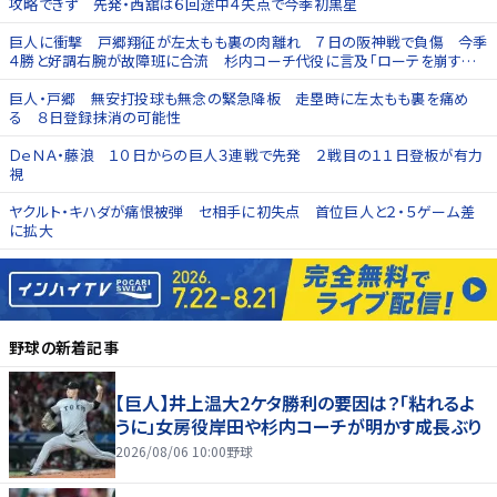
攻略できず 先発・西舘は６回途中４失点で今季初黒星
巨人に衝撃 戸郷翔征が左太もも裏の肉離れ ７日の阪神戦で負傷 今季
４勝と好調右腕が故障班に合流 杉内コーチ代役に言及「ローテを崩すつ
もりはない」
巨人・戸郷 無安打投球も無念の緊急降板 走塁時に左太もも裏を痛め
る ８日登録抹消の可能性
ＤｅＮＡ・藤浪 １０日からの巨人３連戦で先発 ２戦目の１１日登板が有力
視
ヤクルト・キハダが痛恨被弾 セ相手に初失点 首位巨人と２・５ゲーム差
に拡大
野球
の新着記事
【巨人】井上温大2ケタ勝利の要因は？「粘れるよ
うに」女房役岸田や杉内コーチが明かす成長ぶり
2026/08/06 10:00
野球