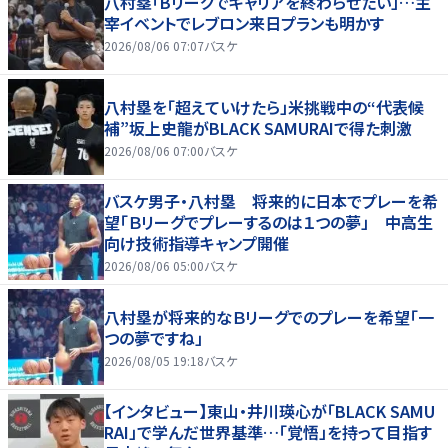
八村塁「Bリーグでキャリアを終わらせたい」…主
宰イベントでレブロン来日プランも明かす
2026/08/06 07:07
バスケ
八村塁を「超えていけたら」米挑戦中の“代表候
補”坂上史龍がBLACK SAMURAIで得た刺激
2026/08/06 07:00
バスケ
バスケ男子・八村塁 将来的に日本でプレーを希
望「Ｂリーグでプレーするのは１つの夢」 中高生
向け技術指導キャンプ開催
2026/08/06 05:00
バスケ
八村塁が将来的なＢリーグでのプレーを希望「一
つの夢ですね」
2026/08/05 19:18
バスケ
【インタビュー】東山・井川瑛心が「BLACK SAMU
RAI」で学んだ世界基準…「覚悟」を持って目指す