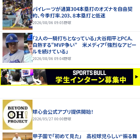
パイレーツが通算304本塁打のオズナを自由契
約、今季打率.203、８本塁打と低迷
2026/08/06 09:05
野球
「2人の一騎打ちとなっている」大谷翔平とPCA、
白熱する“MVP争い” 米メディア「強烈なアピー
ルを続けている」
2026/08/06 09:04
野球
球心会公式アプリ提供開始！
2026/05/27 00:00
野球
甲子園で「初めて見た」 高校球児らしい“振る舞