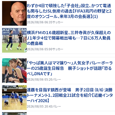
わずか4日で頓挫した｢子会社｣設立、かつて電通
も関与したISL倒産の過去【FIFA3兆円の野望と2
度のオウンゴール、来年3月の会長選】(1)
2026/08/06 06:35
サッカー
横浜ＦＭの１６歳超新星、三井寺眞が久保超えの
Ｊ１年少４位で開幕戦出場も…７日に６万人動員
の鹿島戦
2026/08/06 05:00
サッカー
「やっぱ美人はママ譲り～」人気女子バレーボーラ
ーの25歳誕生日報告 親子ショットが話題「恐る
べしDNAです」
2026/08/06 05:20
バレー
連覇を目指す鎮西が登場 男子2日目（8/6）決勝
トーナメント1、2回戦全21試合を紹介【近畿インタ
ーハイ2026】
2026/08/05 20:43
バレー