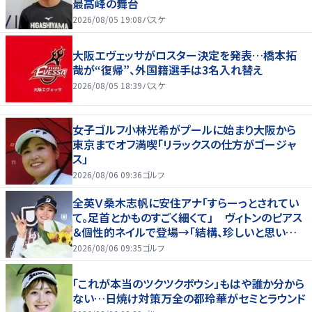
最高峰の舞台
2026/08/05 19:08
バスケ
大阪エヴェッサがロスター決定を発表…橋本拓
哉が“復帰”、外国籍選手は3名入れ替え
2026/08/05 18:39
バスケ
女子ゴルフ小林光希がプールに始まり大阪から
東京までオフ満喫「リラックスの仕方がゴージャ
ス」
2026/08/06 09:36
ゴルフ
全英Ｖ桑木志帆に安住アナ「すらーっとされてい
て。足首とかものすごく細くて」 ヴィトンのピアス
＆個性的ネイルで登場→「結構、珍しいと思いま
す」
2026/08/06 09:35
ゴルフ
「これが本当のツクツクボウシ」もはや誰か分から
ない…日焼け対策万全の都玲華がセミとラウンド