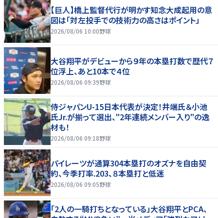
【巨人】橋上監督代行が明かす知念大成起用の意
図は「対左投手での技術力の高さはポイント」
2026/08/06 10:00
野球
大谷翔平がデビューから９年の本塁打数で歴代７
位浮上、あと10本で４位
2026/08/06 09:39
野球
侍ジャパンU-15日本代表が決定！井端氏＆小池
氏Jr.が揃って選出、"2年連続メンバー入り"の逸
材も！
2026/08/06 09:18
野球
パイレーツが通算304本塁打のオズナを自由契
約、今季打率.203、８本塁打と低迷
2026/08/06 09:05
野球
「2人の一騎打ちとなっている」大谷翔平とPCA、