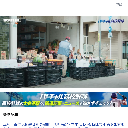
野球
関連記事
巨人 首位攻防第２Ｒは完敗 阪神先発・才木に１～５回まで走者を出すも