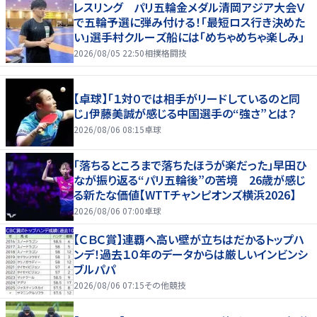
レスリング パリ五輪金メダル清岡アジア大会Ｖ
で五輪予選に弾み付ける！「最短ロス行き決めた
い」選手村クルーズ船には「めちゃめちゃ楽しみ」
2026/08/05 22:50
相撲格闘技
【卓球】「１対０では相手がリードしているのと同
じ」伊藤美誠が感じる中国選手の“強さ”とは？
2026/08/06 08:15
卓球
「落ちるところまで落ちたほうが楽だった」早田ひ
なが振り返る“パリ五輪後”の苦境 26歳が感じ
る新たな価値【WTTチャンピオンズ横浜2026】
2026/08/06 07:00
卓球
【ＣＢＣ賞】連覇へ高い壁が立ちはだかるトップハ
ンデ！過去１０年のデータからは厳しいインビンシ
ブルパパ
2026/08/06 07:15
その他競技