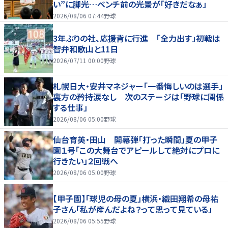
い”に脚光…ベンチ前の光景が「好きだなぁ」
2026/08/06 07:44
野球
3年ぶりの社、応援背に行進 「全力出す」初戦は
智弁和歌山と11日
2026/07/11 00:00
野球
札幌日大・安井マネジャー「一番悔しいのは選手」
裏方の矜持涙なし 次のステージは「野球に関係
する仕事」
2026/08/06 05:00
野球
仙台育英・田山 開幕弾「打った瞬間」夏の甲子
園１号「この大舞台でアピールして絶対にプロに
行きたい」２回戦へ
2026/08/06 05:00
野球
【甲子園】「球児の母の夏」横浜・織田翔希の母祐
子さん「私が産んだよね？って思って見ている」
2026/08/06 05:55
野球