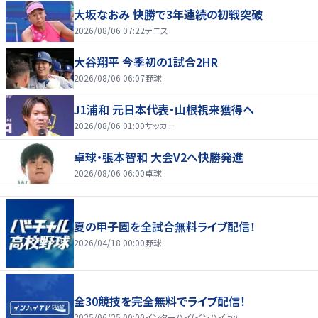
大坂なおみ 快勝で3年連続の初戦突破
2026/08/06 07:22
テニス
大谷翔平 今季初の1試合2HR
2026/08/06 06:07
野球
J1浦和 元日本代表・山根視来獲得へ
2026/08/06 01:00
サッカー
卓球・張本智和 大会V2へ快勝発進
2026/08/06 06:00
卓球
夏の甲子園を全試合無料ライブ配信！
2026/04/18 00:00
野球
全30競技を完全無料でライブ配信！
2025/06/25 00:00
インターハイ(インハイ.tv)