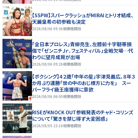
【SSPW】スパークラッシュがMIRAIとトリオ結成、
天麗皇希の初参戦も決定
2026/08/06 09:36
相撲格闘技
「全日本プロレス」青柳亮生、左膝前十字靭帯損
傷で「ゼンニチＪｒ．フェスティバル」全戦欠場…代
わりに望月成晃が出場
2026/08/06 09:26
相撲格闘技
【ボクシング】４２歳「中年の星」宇津見義広、８年３
か月ぶり連勝「世の中のおじ様方に力を」 スー
パーフライ級王座獲得に意欲
2026/08/06 06:00
相撲格闘技
RISEがKNOCK OUT参戦発表のチャド・コリンズ
について「驚きを禁じ得ず大変困惑」
2026/08/05 23:16
相撲格闘技