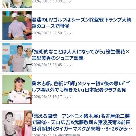
2026/08/06 08:39
ゴルフ
混迷のLIVゴルフはシーズン終盤戦 トランプ大統
領のコースで開催
2026/08/06 07:50
ゴルフ
「技術的なことは大人になってから」笹生優花×
宮里美香のジュニア談義
2026/08/06 06:45
ゴルフ
桑木志帆、色紙に「輝」メジャー初Ｖ後の思い「ゴ
ルフ場以外でも輝きたい」日本記者クラブ会見
2026/08/05 19:17
ゴルフ
「燃える闘魂 アントニオ猪木展」名古屋栄三越
で開催…天山広吉＆武藤敬司＆藤波辰爾＆前田
日明＆初代タイガーマスクが来場…８・２６から９・
７まで
2026/08/06 09:49
相撲格闘技