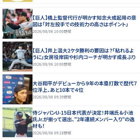
【巨人】橋上監督代行が明かす知念大成起用の意
図は「対左投手での技術力の高さはポイント」
2026/08/06 10:00
野球
【巨人】井上温大2ケタ勝利の要因は？「粘れるよ
うに」女房役岸田や杉内コーチが明かす成長ぶり
2026/08/06 10:00
野球
大谷翔平がデビューから９年の本塁打数で歴代７
位浮上、あと10本で４位
2026/08/06 09:39
野球
侍ジャパンU-15日本代表が決定！井端氏＆小池
氏Jr.が揃って選出、"2年連続メンバー入り"の逸
材も！
2026/08/06 09:18
野球