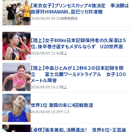
【東京女子】プリンセスカップ４強決定 準決勝は
鈴芽対HIMAWARI、辰巳リカ対凍雅
2026/08/09 09:23
相撲格闘技
【陸上】女子800m日本記録保持者の久保凛は５
位、後半巻き返すもメダルならず U20世界選
2026/08/09 12:41
陸上
【陸上】中島ひとみが１２秒６２の日本記録を樹
立 富士北麓ワールドトライアル 女子１００
メートル障害
2026/08/09 10:27
陸上
世界1位 激闘の末に4回戦敗退
2026/08/09 10:39
テニス
【卓球】張本美和、決勝進出！ 世界６位・王芸迪