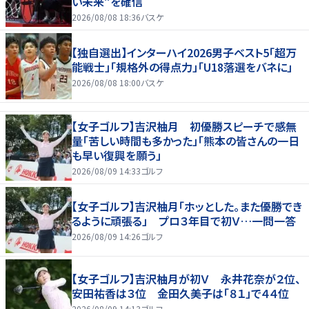
い未来”を確信
2026/08/08 18:36
バスケ
【独自選出】インターハイ2026男子ベスト5「超万
能戦士」「規格外の得点力」「U18落選をバネに」
2026/08/08 18:00
バスケ
【女子ゴルフ】吉沢柚月 初優勝スピーチで感無
量「苦しい時間も多かった」「熊本の皆さんの一日
も早い復興を願う」
2026/08/09 14:33
ゴルフ
【女子ゴルフ】吉沢柚月「ホッとした。また優勝でき
るように頑張る」 プロ３年目で初Ｖ…一問一答
2026/08/09 14:26
ゴルフ
【女子ゴルフ】吉沢柚月が初Ｖ 永井花奈が２位、
安田祐香は３位 金田久美子は「８１」で４４位
2026/08/09 14:13
ゴルフ