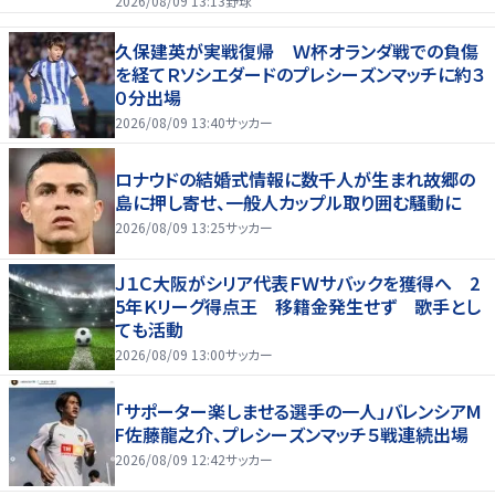
2026/08/09 13:13
野球
久保建英が実戦復帰 Ｗ杯オランダ戦での負傷
を経てＲソシエダードのプレシーズンマッチに約３
０分出場
2026/08/09 13:40
サッカー
ロナウドの結婚式情報に数千人が生まれ故郷の
島に押し寄せ、一般人カップル取り囲む騒動に
2026/08/09 13:25
サッカー
Ｊ１Ｃ大阪がシリア代表ＦＷサバックを獲得へ 2
5年Ｋリーグ得点王 移籍金発生せず 歌手とし
ても活動
2026/08/09 13:00
サッカー
「サポーター楽しませる選手の一人」バレンシアM
F佐藤龍之介、プレシーズンマッチ５戦連続出場
2026/08/09 12:42
サッカー