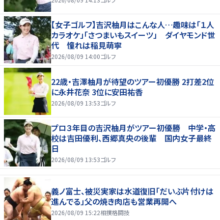
【女子ゴルフ】吉沢柚月はこんな人…趣味は「１人
カラオケ」「さつまいもスイーツ」 ダイヤモンド世
代 憧れは稲見萌寧
2026/08/09 14:00
ゴルフ
22歳・吉澤柚月が待望のツアー初優勝 2打差2位
に永井花奈 3位に安田祐香
2026/08/09 13:53
ゴルフ
プロ３年目の吉沢柚月がツアー初優勝 中学・高
校は吉田優利、西郷真央の後輩 国内女子最終
日
2026/08/09 13:53
ゴルフ
義ノ富士、被災実家は水道復旧「だいぶ片付けは
進んでる」父の焼き肉店も営業再開へ
2026/08/09 15:22
相撲格闘技