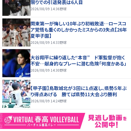
限りでの引退発表は6人目
2026/08/09 14:36
野球
関東第一が悔しい10年ぶり初戦敗退…ロースコ
ア覚悟も重くのしかかったミスからの3失点【26年
夏甲子園】
2026/08/09 14:33
野球
大谷翔平に繰り返した“本音” ド軍監督が抱く
不安…献身的なプレーに潜む危険「何度かある」
2026/08/09 14:30
野球
【甲子園】鳥取城北が３回に１点返し、県勢５年ぶ
り得点あげる 勝てば県勢11大会ぶり勝利
2026/08/09 14:24
野球