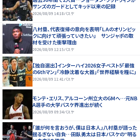
サンズのガードとしてキッド以来の記録
2026/08/09 14:18
バスケ
八村塁、代表復帰の意向を表明「ＬＡのオリンピッ
クに向けて頑張っていきたい」 サンジャポの取
材を受けた衝撃理由
2026/08/09 12:15
バスケ
【独自選出】インターハイ2026女子ベスト5「最強
の6thマン」「冷静沈着な大器」「世界経験を糧に」
2026/08/09 11:41
バスケ
モンテ・エリス、アルコーン州立大のGMへ…元NB
A選手の大学バスケ界進出が続く
2026/08/09 09:34
バスケ
「誰が何を言おうが、僕は日本人」八村塁が語った
揺るぎない自負…田臥勇太は日本バスケの“明る