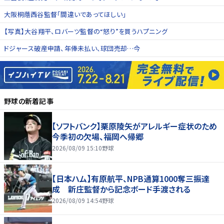
大阪桐蔭西谷監督「間違いであってほしい」
【写真】大谷翔平、ロバーツ監督の“怒り”を買うハプニング
ドジャース破産申請、年俸未払い、球団売却…今
野球
の新着記事
【ソフトバンク】栗原陵矢がアレルギー症状のため
今季初の欠場、福岡へ帰郷
2026/08/09 15:10
野球
【日本ハム】有原航平、NPB通算1000奪三振達
成 新庄監督から記念ボード手渡される
2026/08/09 14:54
野球