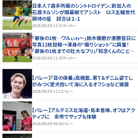
日本人７選手所属のシントトロイデン、新加入の
石渡ネルソンが開幕戦でアシスト ロス五輪世代
期待の星 試合は１-１
2026/08/09 12:31
サッカー
｢最後の1枚…ワルぃゎ〜｣鈴木優磨が激勝翌日に
写真12枚投稿→渾身の“煽りショット”に興奮！
｢最後の1枚までの壮大なフリ｣｢知念くんのことど
んだけ好きなんよｗ｣
2026/08/09 11:35
サッカー
【バレー】「目の保養」高橋藍、黒Ｔ＆デニム姿でし
がみつく愛犬抱いて海に入るオフショなど披露
2026/08/09 12:12
バレー
【バレー】アルテミス北海道・鳥本香琳、オフはアク
ティブに 余市でサップも体験
2026/08/09 06:00
バレー