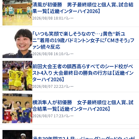
清風が初優勝 男子最終順位と個人賞、試合結
果一覧【近畿インターハイ2026】
2026/08/08 18:01
バレー
「いつも笑顔で楽しそうなので…」黄色“新ユ
ニ”着用の19歳バドミントン女子に「CMきそう」フ
ァン続々反応
2026/08/08 16:10
バレー
前回大会王者の鎮西高らすべてのシード校がベ
スト4入り 大会最終日の勝負の行方は【近畿イン
ターハイ2026】
2026/08/07 22:22
バレー
横浜隼人が初優勝 女子最終順位と個人賞、試
合結果一覧【近畿インターハイ2026】
2026/08/07 17:23
バレー
過去30年間で2人目…ジョーダン・グッドウィンが