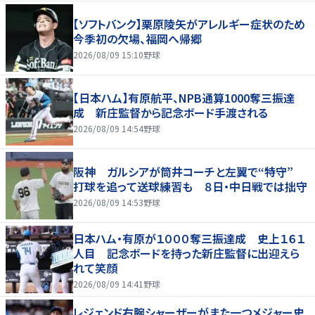
【ソフトバンク】栗原陵矢がアレルギー症状のため
今季初の欠場、福岡へ帰郷
2026/08/09 15:10
野球
【日本ハム】有原航平、NPB通算1000奪三振達
成 新庄監督から記念ボード手渡される
2026/08/09 14:54
野球
阪神 ガルシアが筒井コーチと左翼で“特守”
打球を追って送球練習も ８日・中日戦では拙守
2026/08/09 14:53
野球
日本ハム・有原が１０００奪三振達成 史上１６１
人目 記念ボードを持った新庄監督に出迎えら
れて笑顔
2026/08/09 14:41
野球
レジェンド右腕シャーザーがまた一つメジャー史