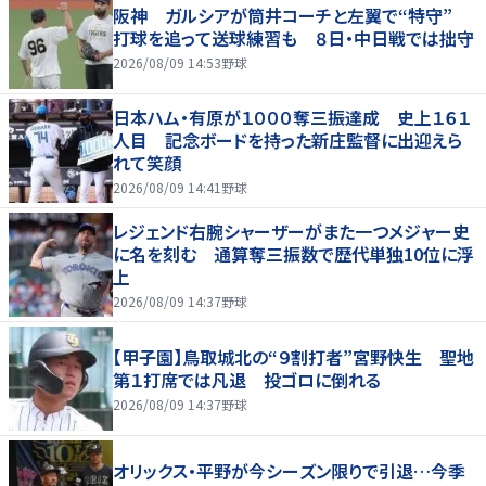
阪神 ガルシアが筒井コーチと左翼で“特守”
打球を追って送球練習も ８日・中日戦では拙守
2026/08/09 14:53
野球
日本ハム・有原が１０００奪三振達成 史上１６１
人目 記念ボードを持った新庄監督に出迎えら
れて笑顔
2026/08/09 14:41
野球
レジェンド右腕シャーザーがまた一つメジャー史
に名を刻む 通算奪三振数で歴代単独10位に浮
上
2026/08/09 14:37
野球
【甲子園】鳥取城北の“９割打者”宮野快生 聖地
第１打席では凡退 投ゴロに倒れる
2026/08/09 14:37
野球
オリックス・平野が今シーズン限りで引退…今季