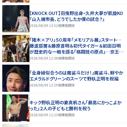
【KNOCK OUT】羽曳野出身・久井大夢が凱旋KO
「山入端市長、どうでしたか僕の試合？」
2026/08/09 13:52
相撲格闘技
「猪木×アリ」５０周年「メモリアル展」スタート…
藤波辰爾＆藤原喜明＆初代タイガー＆前田日明
が歴史的な一戦を語る「格闘技の原点」…京王プ
ラザホテルで３１日まで
2026/08/09 12:38
相撲格闘技
「全身緑似合うのは魔裟斗だけ！」魔裟斗、鮮やか
エメラルドグリーンのスーツで野杁正明を祝福
2026/08/09 12:29
相撲格闘技
キック野杁正明の妻真帆さん「最高にかっこよか
った」２人の子どもと勝利を祝う
2026/08/09 12:23
相撲格闘技