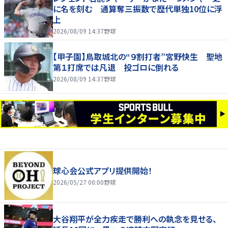
に名を刻む 通算奪三振数で歴代単独10位に浮
上
2026/08/09 14:37
野球
【甲子園】鳥取城北の“９割打者”宮野快生 聖地
第１打席では凡退 投ゴロに倒れる
2026/08/09 14:37
野球
球心会公式アプリ提供開始！
2026/05/27 00:00
野球
大谷翔平が全力疾走で勝利への執念を見せる、