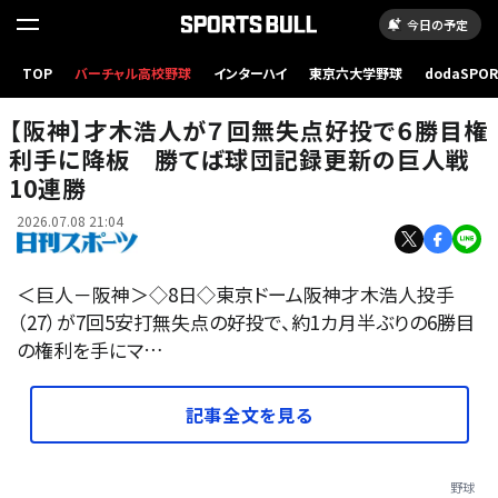
今日の予定
TOP
バーチャル高校野球
インターハイ
東京六大学野球
dodaSPO
【写真】巨人対阪神 5回、力投する阪神才木浩人（撮影・増田悦実）
（新しいタブ
【阪神】才木浩人が７回無失点好投で６勝目権
利手に降板 勝てば球団記録更新の巨人戦
10連勝
2026.07.08 21:04
＜巨人－阪神＞◇8日◇東京ドーム阪神才木浩人投手
（27）が7回5安打無失点の好投で、約1カ月半ぶりの6勝目
の権利を手にマ…
記事全文を見る
野球