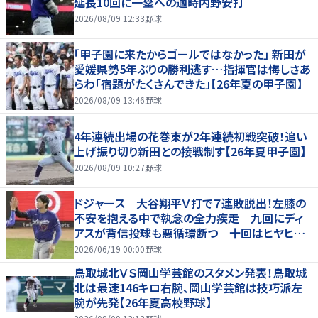
延長10回に一塁への適時内野安打
2026/08/09 12:33
野球
「甲子園に来たからゴールではなかった」 新田が
愛媛県勢5年ぶりの勝利逃す…指揮官は悔しさあ
らわ「宿題がたくさんできた」【26年夏の甲子園】
2026/08/09 13:46
野球
4年連続出場の花巻東が2年連続初戦突破！追い
上げ振り切り新田との接戦制す【26年夏甲子園】
2026/08/09 10:27
野球
ドジャース 大谷翔平Ｖ打で７連敗脱出！左膝の
不安を抱える中で執念の全力疾走 九回にディ
アスが背信投球も悪循環断つ 十回はヒヤヒヤ
もリード守る
2026/06/19 00:00
野球
鳥取城北ＶＳ岡山学芸館のスタメン発表！鳥取城
北は最速146キロ右腕、岡山学芸館は技巧派左
腕が先発【26年夏高校野球】