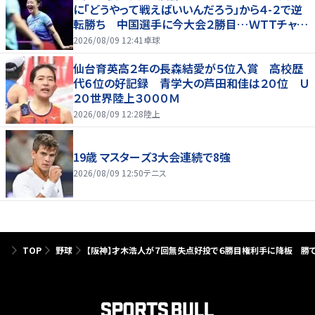
に「どうやって戦えばいいんだろう」から４-２で逆
転勝ち 中国選手に今大会２勝目…ＷＴＴチャン
ピオンズ横浜
2026/08/09 12:41
卓球
仙台育英高２年の長森結愛が５位入賞 高校歴
代６位の好記録 青学大の芦田和佳は２０位 Ｕ
２０世界陸上３０００Ｍ
2026/08/09 12:28
陸上
19歳 マスターズ3大会連続で8強
2026/08/09 12:50
テニス
TOP
野球
【阪神】才木浩人が７回無失点好投で６勝目権利手に降板 勝