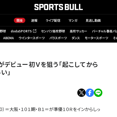
競技
速報
ライブ配信
マンガ
見逃し動画
野球
dodaSPORTS
センバツ高校野球
高校サッカー
バーチャル春高バ
（新しいタブで開く）
ABEMA
ウインタースポーツ
パラスポーツ
ダンス
モータースポーツ
そ
がデビュー初Ｖを狙う「起こしてから
い」
０）＝大阪・１０１期・Ｂ１＝が準優１０Ｒをインからしっ