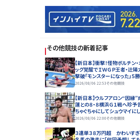
その他競技
の新着記事
【新日本】衝撃！怪物ボルチン・
ッグ覚醒でＩＷＧＰ王者・辻陽
撃破「モンスターになった」５
「Ｇ１」Ａブロック首位タイ
2026/08/06 22:53
その他競技
【新日本】ウルフアロン“因縁”
蓮との８・８横浜Ｇ１戦へ珍予告
ちゃぐちゃにしてシュウマイに
るよ」前哨戦は極悪連携に苦
2026/08/06 22:00
その他競技
３連単３８万円超 かわいすぎ
名馬の激走に「何回予想して