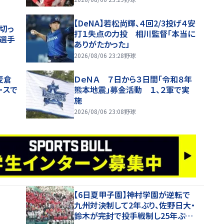
【DeNA】若松尚輝、４回2/3投げ４安
切っ
打１失点の力投 相川監督「本当に
中選手
ありがたかった」
2026/08/06 23:28
野球
麦倉
ＤｅＮＡ ７日から３日間「令和８年
ースで
熊本地震」募金活動 １、２軍で実
施
2026/08/06 23:08
野球
【6日夏甲子園】神村学園が逆転で
九州対決制して2年ぶり、佐野日大・
鈴木が完封で投手戦制し25年ぶり