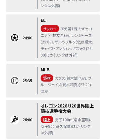
ンクは外部)
EL
サッカー
3次 第1戦 ヤギェロ
ニア(小林友希) vs. レンジャーズ
24:00
(25:00)、ザルツブルク(北野颯太、
チェイス・アンリ) vs. パフォス(26:
00)ほか(リンクは外部)
MLB
野球
カブス(鈴木誠也)vs. ブ
25:35
ルージェイズ(岡本和真)(27:20)
ほか
オレゴン2026 U20世界陸上
競技選手権大会
26:00
陸上
男子100m(清水空跳)、
女子800m(久保凛)ほか(リンク
は外部)