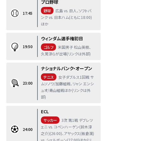
プロ野球
野球
広島 vs. 巨人、ソフトバ
17:45
ンク vs. 日本ハム(ともに18:00)
ほか
ウィンダム選手権初日
19:50
ゴルフ
米国男子 松山英樹、
久常涼らが出場(リンクは外部)
ナショナルバンク・オープン
テニス
女子ダブルス1回戦 サ
23:00
ムソノワ/加藤組戦、リャン エンシ
ュオ/青山組戦ほか(リンクは外
部)
ECL
サッカー
3次 第1戦 デブレツ
ェニ vs. コペンハーゲン(鈴木淳
24:00
之介)(26:00)、アヤックス(板倉滉)
vs. シェルボーン(27:00)ほか(リ