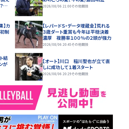
？？」
2026/08/06 21:00
その他競技
果】カ
【レパードＳ・データ埋蔵金】荒れる
賞初制
３歳ダート重賞も今年は平穏決着
濃厚 複勝率１００％の２頭が強力
2026/08/06 20:45
その他競技
ト結
【オート】川口 稲川聖也が立て直
ンが
しに成功して１着スタート
2026/08/06 20:29
その他競技