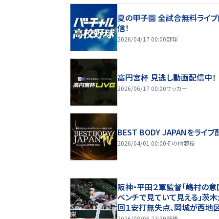
夏の甲子園 全試合無料ライブ
信！
2026/04/17 00:00
野球
高円宮杯 見逃し動画配信中！
2026/06/17 00:00
サッカー
BEST BODY JAPANをライブ
2026/04/01 00:00
その他競技
阪神・平田２軍監督「嶋村の意
ベンチで見ていて見える」茨木
回１安打無失点、岡城が西地区
プタイ１７盗塁
2026/08/06 23:39
野球