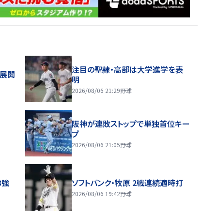
注目の聖隷・高部は大学進学を表
舗展開
明
2026/08/06 21:29
野球
阪神が連敗ストップで単独首位キー
プ
2026/08/06 21:05
野球
8強
ソフトバンク・牧原 2戦連続適時打
2026/08/06 19:42
野球