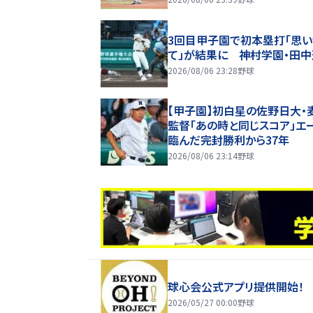
3回目甲子園で初本塁打「思い
て」が結果に 神村学園・田
2026/08/06 23:28
野球
【甲子園】初白星の佐野日大・
監督「あの時と同じスコア」エ
臨んだ完封勝利から37年
2026/08/06 23:14
野球
球心会公式アプリ提供開始！
2026/05/27 00:00
野球