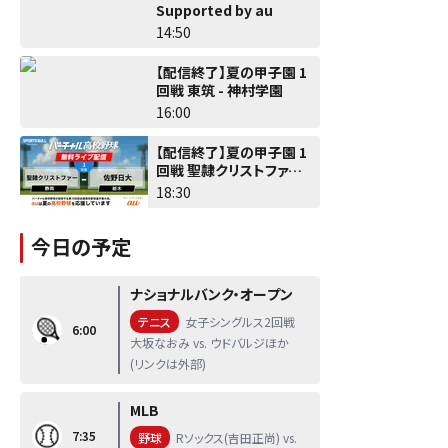
Supported by au
14:50
【配信終了】夏の甲子園 1
回戦 東筑 - 神村学園
16:00
【配信終了】夏の甲子園 1
回戦 聖隷クリストファー -
佐野日大
18:30
今日の予定
ナショナルバンク・オープン
テニス
女子シングルス2回戦
6:00
大坂なおみ vs. ウドバルジほか
(リンクは外部)
MLB
7:35
野球
Rソックス(吉田正尚) vs.