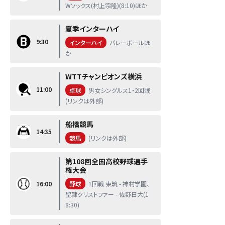
Wソックス(村上宗隆)(8:10)ほか
夏季インターハイ
9:30
インターハイ
バレーボールほ
か
WTTチャンピオンズ横浜
11:00
卓球
男女シングルス1・2回戦
(リンクは外部)
船橋競馬
14:35
競馬
(リンクは外部)
第108回全国高校野球選手
権大会
16:00
野球
1回戦 東筑 - 神村学園、
聖隷クリストファー - 佐野日大(1
8:30)