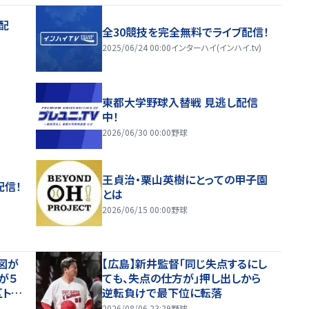
配
全30競技を完全無料でライブ配信！
2025/06/24 00:00
インターハイ(インハイ.tv)
東都大学野球入替戦 見逃し配信
中！
2026/06/30 00:00
野球
王貞治・栗山英樹にとっての甲子園
配信！
とは
2026/06/15 00:00
野球
図が
【広島】新井監督「同じ失点するにし
が５
ても、失点の仕方が」押し出しから
トッ
逆転負けで最下位に転落
2026/08/06 23:29
野球