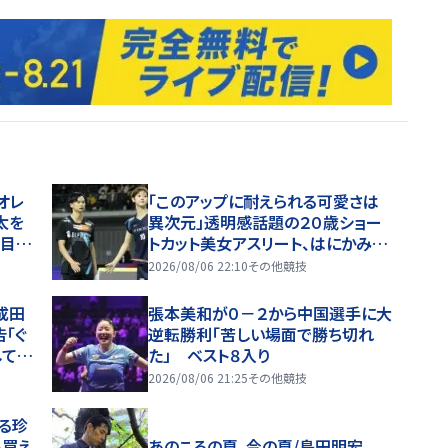
オレ
「このアップに耐えられる可愛さは
太を
異次元」透明感話題の２０歳ショー
勝目で
トカット美女アスリート、はにかみど
アップ姿にネット衝撃「これやばい
2026/08/06 22:10
その他競技
な、かわいすぎる」「顔ちっちゃ」
成田
張本美和が０－２から中国選手に大
「ぐ
逆転勝利「苦しい場面で勝ち切れ
してや
た」 ベスト８入り
杯
2026/08/06 21:25
その他競技
る珍
も買え
あのころの夏、今の夏/島田明宏