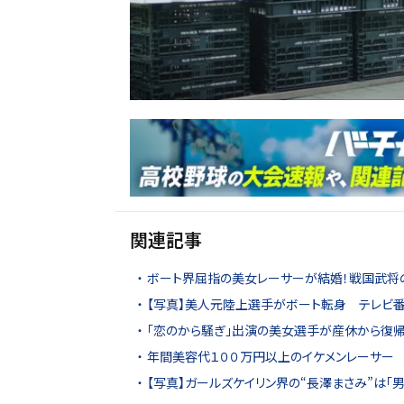
関連記事
ボート界屈指の美女レーサーが結婚！戦国武将
【写真】美人元陸上選手がボート転身 テレビ番
「恋のから騒ぎ」出演の美女選手が産休から復
年間美容代１００万円以上のイケメンレーサー 
【写真】ガールズケイリン界の“長澤まさみ”は「男