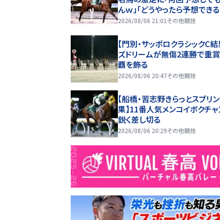
んｗ」「どうやったら予想できる
船橋のメンコイボクチャン
2026/08/06 21:01
その他競技
【門別・サッポロクラシックC結
ズドリームが無傷2連勝で重
覇を飾る
2026/08/06 20:47
その他競技
【船橋・習志野きらっとスプリン
果】11番人気メンコイボクチャ
鋭く差し切る
2026/08/06 20:29
その他競技