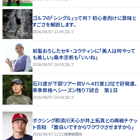
ゴルフの「シングル」って何？ 初心者向けに意味と
すごさを解説します。
2026/08/07 11:00
ゴルフ
前髪おろしたセキ・ユウティンに「美人は何やって
も美しい」桑木志帆も「いいね」
2026/08/07 10:59
ゴルフ
石川遼が下部ツアー初Ｖへ４打差12位で好発進、
来季昇格へシーズン残り７試合 第１日
2026/08/07 10:54
ゴルフ
ボクシング那須川天心が井上拓真との再戦チケッ
ト告知 「面白いですからワクワクさせますから」
2026/08/07 12:52
相撲格闘技