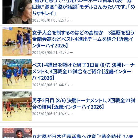
囲気“激変”姿が話題「モデルさんみたいです」「め
ちゃキレイ」
2026/08/07 05:22
バレー
女子大会を制するのはどの高校か 3連覇を狙う
金蘭会高などベスト４進出チームを紹介【近畿イ
ンターハイ2026】
2026/08/06 21:41
バレー
ベスト4進出を懸けた男子3日目（8/7）決勝トーナ
メント3、4回戦全12試合をご紹介【近畿インター
ハイ2026】
2026/08/06 18:44
バレー
男子2日目（8/6）決勝トーナメント1、2回戦全21試
合の結果【近畿インターハイ2026】
2026/08/06 18:19
バレー
八村塁が日本代表活動へ決意「“黄金時代”いま