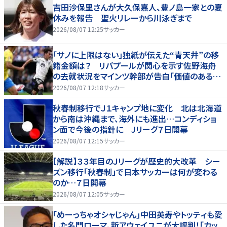
吉田沙保里さんが大久保嘉人、豊ノ島一家との夏
休みを報告 聖火リレーから川泳ぎまで
2026/08/07 12:25
サッカー
「サノに上限はない」独紙が伝えた“青天井”の移
籍金額は？ リバプールが関心を示す佐野海舟
の去就状況をマインツ幹部が告白「価値のあるも
のになる」
2026/08/07 12:18
サッカー
秋春制移行でＪ１キャンプ地に変化 北は北海道
から南は沖縄まで、海外にも進出…コンディショ
ン面で今後の指針に Jリーグ７日開幕
2026/08/07 12:15
サッカー
【解説】３３年目のＪリーグが歴史的大改革 シー
ズン移行「秋春制」で日本サッカーは何が変わる
のか…７日開幕
2026/08/07 12:05
サッカー
｢めーっちゃオシャじゃん｣中田英寿やトッティも愛
した名門ローマ、新アウェイユニが大評判！｢カッ