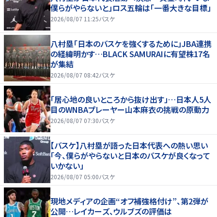
僕らがやらないと」ロス五輪は「一番大きな目標」
2026/08/07 11:25
バスケ
八村塁「日本のバスケを強くするために」JBA連携
の経緯明かす…BLACK SAMURAIに有望株17名
が集結
2026/08/07 08:42
バスケ
「居心地の良いところから抜け出す」…日本人5人
目のWNBAプレーヤー山本麻衣の挑戦の原動力
2026/08/07 07:30
バスケ
【バスケ】八村塁が語った日本代表への熱い思い
「今、僕らがやらないと日本のバスケが良くなって
いかない」
2026/08/07 05:00
バスケ
現地メディアの企画“オフ補強格付け”、第2弾が
公開…レイカーズ、ウルブズの評価は