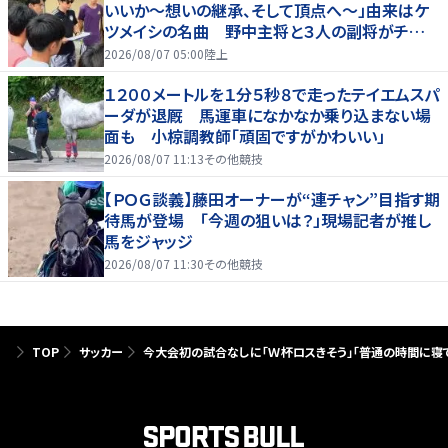
いいか～想いの継承、そして頂点へ～」由来はケ
ツメイシの名曲 野中主将と３人の副将がチーム
を引っ張る…夏合宿特集第１弾、国学院大
2026/08/07 05:00
陸上
１２００メートルを１分５秒８で走ったテイエムスパ
ーダが退厩 馬運車になかなか乗り込まない場
面も 小椋調教師「頑固ですがかわいい」
2026/08/07 11:13
その他競技
【ＰＯＧ談義】藤田オーナーが“連チャン”目指す期
待馬が登場 「今週の狙いは？」現場記者が推し
馬をジャッジ
2026/08/07 11:30
その他競技
TOP
サッカー
今大会初の試合なしに「Ｗ杯ロスきそう」「普通の時間に寝て