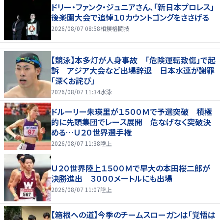
ドリー・ファンク・ジュニアさん、「新日本プロレス」
後楽園大会で追悼１０カウントゴングをささげる
2026/08/07 08:58
相撲格闘技
【競泳】本多灯が人身事故 「危険運転致傷」で起
訴 アジア大会など出場辞退 日本水連が謝罪
「深くお詫び」
2026/08/07 11:34
水泳
ドルーリー朱瑛里が１５００Ｍで予選突破 積極
的に先頭集団でレース展開 危なげなく突破決
める…Ｕ２０世界選手権
2026/08/07 11:38
陸上
Ｕ２０世界陸上１５００Ｍで早大の本田桜二郎が
決勝進出 ３０００メートルにも出場
2026/08/07 11:07
陸上
【箱根への道】今季のチームスローガンは「覚悟は