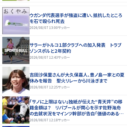
ウガンダ代表選手が強盗に遭い、抵抗したところ
を石で殴られ死去
2026/08/07 13:00
サッカー
サラーがトルコ１部クラブへの加入発表 トラブ
ゾンスポルと２年契約
2026/08/07 12:43
サッカー
吉田沙保里さんが大久保嘉人、豊ノ島一家との夏
休みを報告 聖火リレーから川泳ぎまで
2026/08/07 12:25
サッカー
「サノに上限はない」独紙が伝えた“青天井”の移
籍金額は？ リバプールが関心を示す佐野海舟
の去就状況をマインツ幹部が告白「価値のあるも
のになる」
2026/08/07 12:18
サッカー