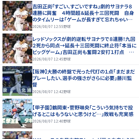
吉田正尚「すごい、すごいですね」劇的サヨナラ８
連勝に興奮 ４時間超＆延長十三回死闘 自身
のタイムリーは「ゲームが長すぎて忘れちゃいまし
た」
2026/08/07 12:55
野球
レッドソックスが劇的逆転サヨナラで８連勝！九回
２死から同点→延長十三回死闘に終止符「本当に
ビッグゲーム」吉田正尚も奮闘２安打１打点 靴
下対決で驚異のスイープ
2026/08/07 12:45
野球
【阪神】大勝の終盤で光った代打の１点「まだまだ
プレーしたい、選手の強さがさらに必要」藤川監
督
2026/08/07 12:42
野球
【甲子園】鶴岡東・菅野琳央「こういう気持ちで投
げるとこはもうないと思うけど…」敗戦も充実感
2026/08/07 12:40
野球