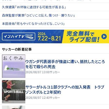
久保建英「Ｗ杯後に退団する可能性が高まる」
森保監督が謝罪「ひどいこと伝え、傷つけ…謝りたい」
本田圭佑「何もやってなかったけどな、こいつ」
サッカー
の新着記事
ウガンダ代表選手が強盗に遭い、抵抗したところ
を石で殴られ死去
2026/08/07 13:00
サッカー
サラーがトルコ１部クラブへの加入発表 トラブ
ゾンスポルと２年契約
2026/08/07 12:43
サッカー