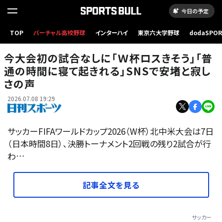
今日の予定
TOP
バーチャル高校野球
インターハイ
東京六大学野球
dodaSPO
【イラスト】2026年サッカーW杯カット
（新しいタブ
今大会初の試合なしに「Ｗ杯ロスきそう」「普
通の時間に寝て起きれる」SNSで安堵と寂し
さの声
2026.07.08 19:29
サッカーFIFAワールドカップ2026（W杯）北中米大会は7日
（日本時間8日）、決勝トーナメント2回戦の残り2試合が行
わ…
記事全文を見る
サッカー