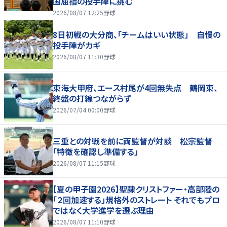
国屈指の投手陣に挑む
2026/08/07 12:25
野球
8日初戦の大分商、「チームはいい状態」 自慢の
投手陣がカギ
2026/08/07 11:30
野球
東海大甲府、エース村尾が4回無失点 鶴岡東、
終盤の打線つながらず
2026/07/04 00:00
野球
三重との対戦を前に両監督が対談 松宗監督
「特徴を確認し準備する」
2026/08/07 11:15
野球
【夏の甲子園2026】聖隷クリストファー・高部陸の
「２回加速する」規格外のストレート それでもプロ
ではなく大学進学を選ぶ理由
2026/08/07 11:10
野球