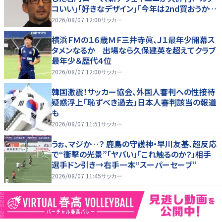
コいい｣｢好きなデザイン｣｢今年は2nd買おうか
な｣
2026/08/07 12:00
サッカー
横浜ＦＭの１６歳ＭＦ三井寺眞、Ｊ１最年少開幕ス
タメンなるか 出場なら久保建英を超えてクラブ
最年少＆歴代４位
2026/08/07 12:00
サッカー
韓国激震！サッカー協会、外国人審判への性接待
疑惑浮上「恥ずべき過去」日本人審判該当の報道
も
2026/08/07 11:51
サッカー
うぉ、マジか…？ 鹿島の守護神・早川友基、超反応
で“衝撃の光景”「ヤバい」「これ触るのか？」相手
選手ドン引き→右手一本“スーパーセーブ”
2026/08/07 11:45
サッカー