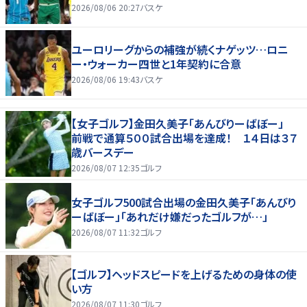
2026/08/06 20:27
バスケ
ユーロリーグからの補強が続くナゲッツ…ロニ
ー・ウォーカー四世と1年契約に合意
2026/08/06 19:43
バスケ
【女子ゴルフ】金田久美子「あんびりーばぼー」
前戦で通算５００試合出場を達成！ １４日は３７
歳バースデー
2026/08/07 12:35
ゴルフ
女子ゴルフ500試合出場の金田久美子「あんびり
ーばぼー」「あれだけ嫌だったゴルフが…」
2026/08/07 11:32
ゴルフ
【ゴルフ】ヘッドスピードを上げるための身体の使
い方
2026/08/07 11:30
ゴルフ