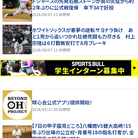
ドジャースの先発右腕ストーンが肩の炎症から約
２年ぶりに公式戦復帰 傘下3Aで好投
2026/08/07 12:40
野球
ホワイトソックスが悪夢の逆転サヨナラ負け あ
と１死から追いつかれ壮絶死闘も力尽きる 村上
宗隆は６打数無安打で８月ブレーキ
2026/08/07 12:40
野球
球心会公式アプリ提供開始！
2026/05/27 00:00
野球
【7日の甲子園見どころ】八幡商VS健大高崎！15
年ぶり出場の公立校・背番号18の指名打者が、全