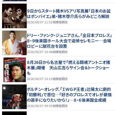
９日からスタート猪木VSアリ写真展「日本のお盆
はボンバイエ」弟・猪木啓介氏らがみどころ解説
2026/08/07 11:52
相撲格闘技
ドリー・ファンク・ジュニアさん、「全日本プロレス」
８・９後楽園ホール大会で追悼セレモニー…会場
ロビーに献花台を設置
2026/08/07 10:44
相撲格闘技
８月26日から名古屋で「燃える闘魂アントニオ猪
木展」開催 天山広吉らサイン会＆トークショー
も
2026/08/07 10:13
相撲格闘技
ボルチン・オレッグ、「ＩＷＧＰ王者」辻陽太に劇的
「初勝利」で首位…「好きのプロレスでオレが最強
の選手になりたいから！」…８・６後楽園全成績
2026/08/07 09:50
相撲格闘技