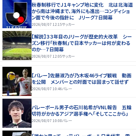
秋春制移行でＪ１キャンプ地に変化 北は北海道
から南は沖縄まで、海外にも進出…コンディショ
ン面で今後の指針に Jリーグ７日開幕
2026/08/07 12:15
サッカー
【解説】３３年目のＪリーグが歴史的大改革 シー
ズン移行「秋春制」で日本サッカーは何が変わる
のか…７日開幕
2026/08/07 12:05
サッカー
【バレー】佐藤淑乃が乃木坂46ライブ観戦 動画
を公開 メンバーとの対面では固まって話せず
2026/08/07 10:46
バレー
バレーボール男子の石川祐希がVNL報告 五輪
切符がかかるアジア選手権へ「そしてここから」
2026/08/07 10:08
バレー
「誰かと思って…」元バレーボール日本代表 雰