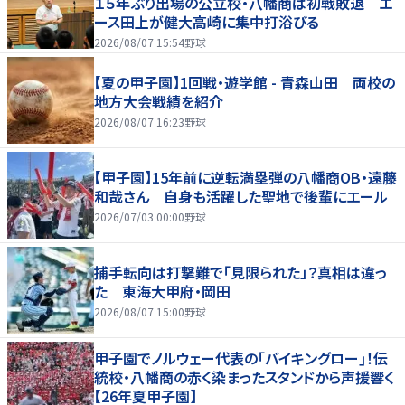
１５年ぶり出場の公立校・八幡商は初戦敗退 エ
ース田上が健大高崎に集中打浴びる
2026/08/07 15:54
野球
【夏の甲子園】1回戦・遊学館 - 青森山田 両校の
地方大会戦績を紹介
2026/08/07 16:23
野球
【甲子園】15年前に逆転満塁弾の八幡商OB・遠藤
和哉さん 自身も活躍した聖地で後輩にエール
2026/07/03 00:00
野球
捕手転向は打撃難で「見限られた」？真相は違っ
た 東海大甲府・岡田
2026/08/07 15:00
野球
甲子園でノルウェー代表の｢バイキングロー｣！伝
統校・八幡商の赤く染まったスタンドから声援響く
【26年夏甲子園】