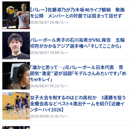
【バレー】佐藤淑乃が乃木坂46ライブ観戦 動画
を公開 メンバーとの対面では固まって話せず
2026/08/07 10:46
バレー
バレーボール男子の石川祐希がVNL報告 五輪
切符がかかるアジア選手権へ「そしてここから」
2026/08/07 10:08
バレー
「誰かと思って…」元バレーボール日本代表 雰
囲気“激変”姿が話題「モデルさんみたいです」「め
ちゃキレイ」
2026/08/07 05:22
バレー
女子大会を制するのはどの高校か 3連覇を狙う
金蘭会高などベスト４進出チームを紹介【近畿イ
ンターハイ2026】
2026/08/06 21:41
バレー