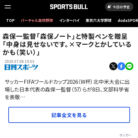
今日の予定
TOP
バーチャル高校野球
インターハイ
東京六大学野球
dodaSPO
【写真】文部科学省を表敬訪問した日本代表の森保一監督
（新しいタブ
森保一監督「森保ノート」と特製ペンを贈呈
「中身は見せないです。×マークとかしている
かも（笑い）」
2026.07.08 19:53
サッカーFIFAワールドカップ2026（W杯）北中米大会に出
場した日本代表の森保一監督（57）らが8日、文部科学省
を表敬…
記事全文を見る
サッカー