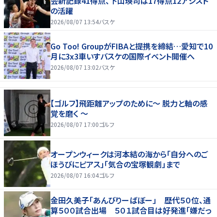
会新記録41得点、下山瑛司は17得点12アシスト
の活躍
2026/08/07 13:54
バスケ
Go Too! GroupがFIBAと提携を締結…愛知で10
月に3x3車いすバスケの国際イベント開催へ
2026/08/07 13:02
バスケ
【ゴルフ】飛距離アップのために～ 脱力と軸の感
覚を磨く ～
2026/08/07 17:00
ゴルフ
オープンウィークは河本結の海から「自分へのご
ほうびにピアス」「気合の宝塚観劇」まで
2026/08/07 16:04
ゴルフ
金田久美子「あんびりーばぼー」 歴代５０位、通
算５００試合出場 ５０１試合目は好発進「嫌だっ