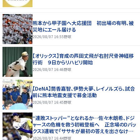
熊本から甲子園へ大応援団 初出場の有明、被
災地にエール届ける
2026/08/07 16:55
野球
【オリックス】育成の芦田丈飛が右肘尺骨神経移
行術 ９日からリハビリ開始
2026/08/07 16:46
野球
【DeNA】筒香嘉智、伊勢大夢、レイノルズら、試合
前に熊本地震支援で募金活動
2026/08/07 16:45
野球
“連敗ストッパー”となれるか…佐々木朗希、ドジ
ャースの危機を救う初戦登板へ 正念場のDバッ
クス3連戦で「ササキが最初の答えを出さなけれ
ばならない」
2026/08/07 16:44
野球