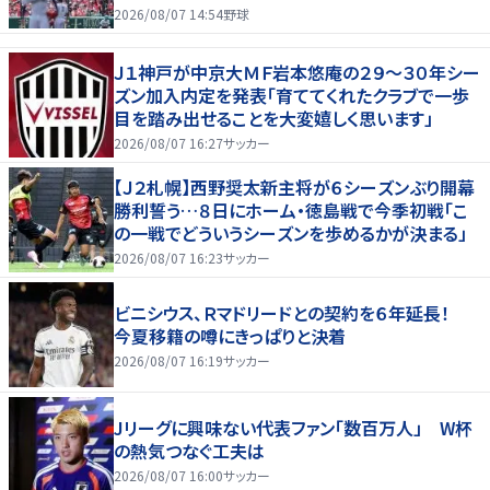
2026/08/07 14:54
野球
Ｊ１神戸が中京大ＭＦ岩本悠庵の２９～３０年シー
ズン加入内定を発表「育ててくれたクラブで一歩
目を踏み出せることを大変嬉しく思います」
2026/08/07 16:27
サッカー
【Ｊ２札幌】西野奨太新主将が６シーズンぶり開幕
勝利誓う…８日にホーム・徳島戦で今季初戦「こ
の一戦でどういうシーズンを歩めるかが決まる」
2026/08/07 16:23
サッカー
ビニシウス、Ｒマドリードとの契約を６年延長！
今夏移籍の噂にきっぱりと決着
2026/08/07 16:19
サッカー
Jリーグに興味ない代表ファン「数百万人」 W杯
の熱気つなぐ工夫は
2026/08/07 16:00
サッカー