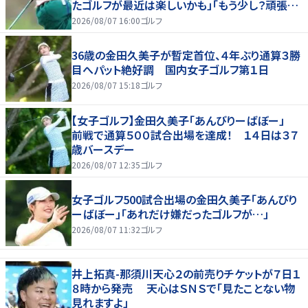
たゴルフが最近は楽しいかも」「もう少し？頑張り
たいな」
2026/08/07 16:00
ゴルフ
36歳の金田久美子が暫定首位、４年ぶり通算３勝
目へパット絶好調 国内女子ゴルフ第１日
2026/08/07 15:18
ゴルフ
【女子ゴルフ】金田久美子「あんびりーばぼー」
前戦で通算５００試合出場を達成！ １４日は３７
歳バースデー
2026/08/07 12:35
ゴルフ
女子ゴルフ500試合出場の金田久美子「あんびり
ーばぼー」「あれだけ嫌だったゴルフが…」
2026/08/07 11:32
ゴルフ
井上拓真-那須川天心２の前売りチケットが７日１
８時から発売 天心はＳＮＳで「見たことない物
見れますよ」