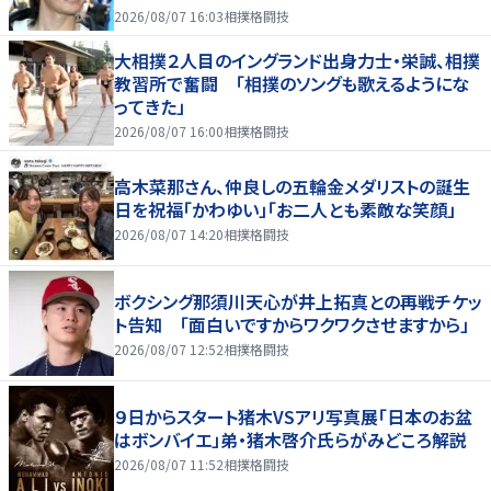
2026/08/07 16:03
相撲格闘技
大相撲２人目のイングランド出身力士・栄誠、相撲
教習所で奮闘 「相撲のソングも歌えるようにな
ってきた」
2026/08/07 16:00
相撲格闘技
高木菜那さん、仲良しの五輪金メダリストの誕生
日を祝福「かわゆい」「お二人とも素敵な笑顔」
2026/08/07 14:20
相撲格闘技
ボクシング那須川天心が井上拓真との再戦チケッ
ト告知 「面白いですからワクワクさせますから」
2026/08/07 12:52
相撲格闘技
９日からスタート猪木VSアリ写真展「日本のお盆
はボンバイエ」弟・猪木啓介氏らがみどころ解説
2026/08/07 11:52
相撲格闘技