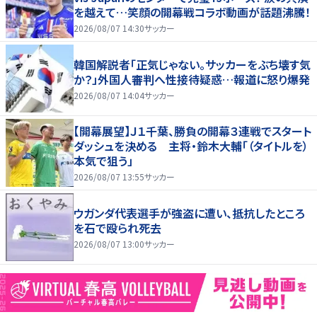
を越えて…笑顔の開幕戦コラボ動画が話題沸騰！
2026/08/07 14:30
サッカー
韓国解説者「正気じゃない。サッカーをぶち壊す気
か？」外国人審判へ性接待疑惑…報道に怒り爆発
2026/08/07 14:04
サッカー
【開幕展望】Ｊ１千葉、勝負の開幕３連戦でスタート
ダッシュを決める 主将・鈴木大輔「（タイトルを）
本気で狙う」
2026/08/07 13:55
サッカー
ウガンダ代表選手が強盗に遭い、抵抗したところ
を石で殴られ死去
2026/08/07 13:00
サッカー