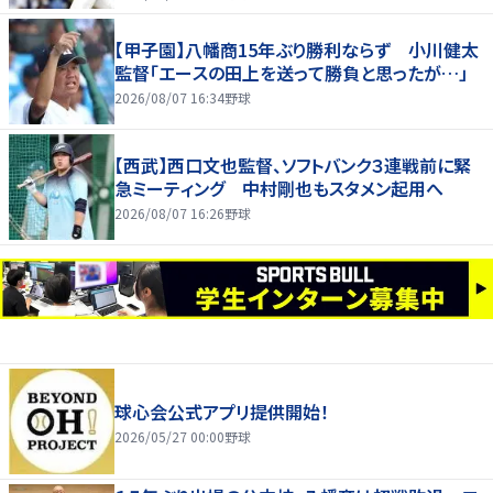
【甲子園】八幡商15年ぶり勝利ならず 小川健太
監督「エースの田上を送って勝負と思ったが…」
2026/08/07 16:34
野球
【西武】西口文也監督、ソフトバンク３連戦前に緊
急ミーティング 中村剛也もスタメン起用へ
2026/08/07 16:26
野球
球心会公式アプリ提供開始！
2026/05/27 00:00
野球