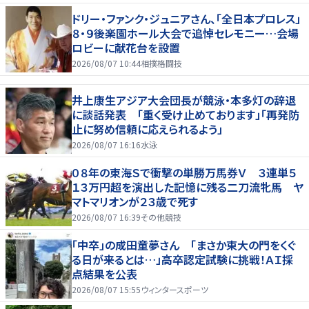
ドリー・ファンク・ジュニアさん、「全日本プロレス」
８・９後楽園ホール大会で追悼セレモニー…会場
ロビーに献花台を設置
2026/08/07 10:44
相撲格闘技
井上康生アジア大会団長が競泳・本多灯の辞退
に談話発表 「重く受け止めております」「再発防
止に努め信頼に応えられるよう」
2026/08/07 16:16
水泳
０８年の東海Ｓで衝撃の単勝万馬券Ｖ ３連単５
１３万円超を演出した記憶に残る二刀流牝馬 ヤ
マトマリオンが２３歳で死す
2026/08/07 16:39
その他競技
「中卒」の成田童夢さん 「まさか東大の門をくぐ
る日が来るとは…」高卒認定試験に挑戦！ＡＩ採
点結果を公表
2026/08/07 15:55
ウィンタースポーツ