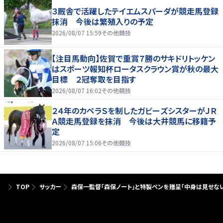
３厩舎で活躍したテイエムスパーダが競走馬登録
抹消 今後は繁殖入りの予定
2026/08/07 15:59
その他競技
【注目馬動向】佐賀で重賞７勝のサキドリトッケン
はスポーツ報知杯ロータスクラウン賞が秋の最大
目標 ２冠奪取を目指す
2026/08/07 16:02
その他競技
２４年のカペラＳを制したガビーズシスターがＪＲ
Ａ競走馬登録を抹消 今後は大井競馬に移籍予
定
2026/08/07 15:06
その他競技
TOP
サッカー
森保一監督「森保ノート」と特製ペンを贈呈「中身は見せない