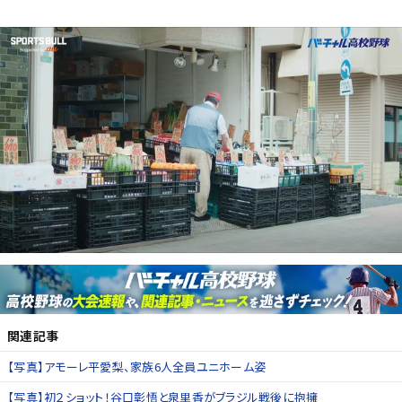
関連記事
【写真】アモーレ平愛梨、家族6人全員ユニホーム姿
【写真】初２ショット！谷口彰悟と泉里香がブラジル戦後に抱擁