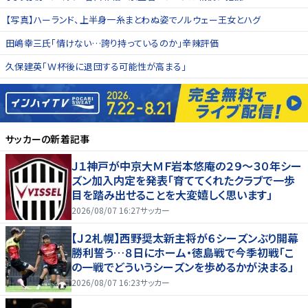
【写真】ハーランド、上半身一糸まとわぬ姿でノルウェー王女とハグ
田嶋幸三氏「情けない…誇り持っているのか」辛辣評価
久保建英「Ｗ杯後に退団する可能性が高まる」
サッカー
の新着記事
Ｊ１神戸が中京大ＭＦ岩本悠庵の２９～３０年シー
ズン加入内定を発表「育ててくれたクラブで一歩
目を踏み出せることを大変嬉しく思います」
2026/08/07 16:27
サッカー
【Ｊ２札幌】西野奨太新主将が６シーズンぶり開幕
勝利誓う…８日にホーム・徳島戦で今季初戦「こ
の一戦でどういうシーズンを歩めるかが決まる」
2026/08/07 16:23
サッカー