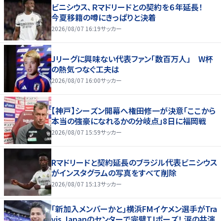
ビニシウス、Ｒマドリードとの契約を６年延長！
今夏移籍の噂にきっぱりと決着
2026/08/07 16:19
サッカー
Jリーグに興味ない代表ファン「数百万人」 W杯
の熱気つなぐ工夫は
2026/08/07 16:00
サッカー
【神戸】シーズン開幕へ権田修一が決意「ここから
本当の強豪になれるかの分岐点」8日に福岡戦
2026/08/07 15:59
サッカー
Rマドリードと契約延長のブラジル代表ビニシウス
がインスタグラムの写真をすべて削除
2026/08/07 15:13
サッカー
｢新加入メンバーかと｣横浜FMイケメン選手がTra
vis Japanのセンターで完璧TJポーズ！ 涙の共演