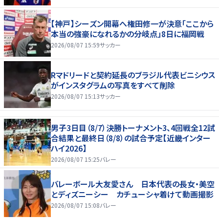
【神戸】シーズン開幕へ権田修一が決意「ここから
本当の強豪になれるかの分岐点」8日に福岡戦
2026/08/07 15:59
サッカー
Rマドリードと契約延長のブラジル代表ビニシウス
がインスタグラムの写真をすべて削除
2026/08/07 15:13
サッカー
男子3日目（8/7）決勝トーナメント3、4回戦全12試
合結果と最終日（8/8）の試合予定【近畿インター
ハイ2026】
2026/08/07 15:25
バレー
バレーボール大友愛さん 日本代表の長女・美空
とディズニーシー カチューシャ着けて動画撮影
2026/08/07 15:08
バレー