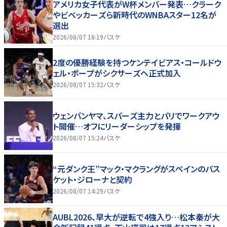
アメリカ女子代表がW杯メンバー発表…クラーク
やビベッカーズら新時代のWNBAスター12名が
選出
2026/08/07 16:19
バスケ
2度の優勝経験を持つケンテイビアス・コールドウ
ェル・ポープがシクサーズへ正式加入
2026/08/07 15:32
バスケ
ウェンバンヤマ、スパーズ主力とパリでワークアウ
ト開催…オフにリーダーシップを発揮
2026/08/07 15:24
バスケ
“元ダンク王”マック・マクラングがスペインのバス
ケット・ジローナと契約
2026/08/07 14:29
バスケ
AUBL2026、早大が逆転で4強入り…松本秦が大