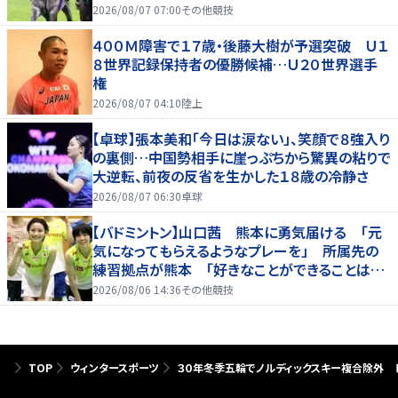
2026/08/07 07:00
その他競技
４００Ｍ障害で１７歳・後藤大樹が予選突破 Ｕ１
８世界記録保持者の優勝候補…Ｕ２０世界選手
権
2026/08/07 04:10
陸上
【卓球】張本美和「今日は涙ない」、笑顔で８強入り
の裏側…中国勢相手に崖っぷちから驚異の粘りで
大逆転、前夜の反省を生かした１８歳の冷静さ
2026/08/07 06:30
卓球
【バドミントン】山口茜 熊本に勇気届ける 「元
気になってもらえるようなプレーを」 所属先の
練習拠点が熊本 「好きなことができることは当
たり前じゃない」
2026/08/06 14:36
その他競技
TOP
ウィンタースポーツ
３０年冬季五輪でノルディックスキー複合除外 