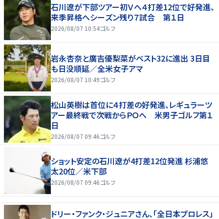
石川遼が下部ツアー初Ｖへ４打差12位で好発進、
来季昇格へシーズン残り７試合 第１日
2026/08/07 10:54
ゴルフ
岩永杏奈と廣吉優梨菜がベスト32に進出 3日目
も日没順延／全米女子アマ
2026/08/07 10:49
ゴルフ
松山英樹は首位に４打差の好発進、レギュラーツ
アー最終戦で次戦からＰＯへ 米男子ゴルフ第１
日
2026/08/07 09:46
ゴルフ
ショット安定の石川遼が4打差12位発進 杉浦悠
太20位／米下部
2026/08/07 09:46
ゴルフ
ドリー・ファンク・ジュニアさん、「全日本プロレス」