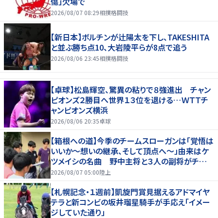
傷」欠場で
2026/08/07 08:29
相撲格闘技
【新日本】ボルチンが辻陽太を下し、TAKESHITA
と並ぶ勝ち点10、大岩陵平らが8点で追う
2026/08/06 23:45
相撲格闘技
【卓球】松島輝空、驚異の粘りで８強進出 チャン
ピオンズ２勝目へ世界１３位を退ける…ＷＴＴチ
ャンピオンズ横浜
2026/08/06 20:35
卓球
【箱根への道】今季のチームスローガンは「覚悟は
いいか～想いの継承、そして頂点へ～」由来はケ
ツメイシの名曲 野中主将と３人の副将がチーム
を引っ張る…夏合宿特集第１弾、国学院大
2026/08/07 05:00
陸上
【札幌記念・１週前】凱旋門賞見据えるアドマイヤ
テラと新コンビの坂井瑠星騎手が手応え「イメー
ジしていた通り」