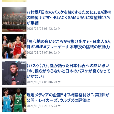
八村塁「日本のバスケを強くするために」JBA連携
の経緯明かす…BLACK SAMURAIに有望株17名
が集結
2026/08/07 08:42
バスケ
「居心地の良いところから抜け出す」…日本人5人
目のWNBAプレーヤー山本麻衣の挑戦の原動力
2026/08/07 07:30
バスケ
【バスケ】八村塁が語った日本代表への熱い思い
「今、僕らがやらないと日本のバスケが良くなって
いかない」
2026/08/07 05:00
バスケ
現地メディアの企画“オフ補強格付け”、第2弾が
公開…レイカーズ、ウルブズの評価は
2026/08/06 20:27
バスケ