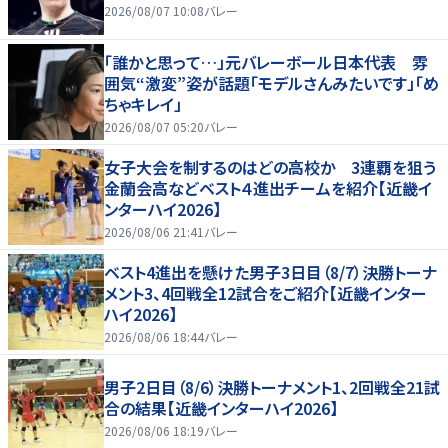
2026/08/07 10:08
バレー
「誰かと思って…」元バレーボール日本代表 雰
囲気“激変”姿が話題「モデルさんみたいです」「め
ちゃキレイ」
2026/08/07 05:20
バレー
女子大会を制するのはどの高校か 3連覇を狙う
金蘭会高などベスト４進出チームを紹介【近畿イ
ンターハイ2026】
2026/08/06 21:41
バレー
ベスト4進出を懸けた男子3日目（8/7）決勝トーナ
メント3、4回戦全12試合をご紹介【近畿インター
ハイ2026】
2026/08/06 18:44
バレー
男子2日目（8/6）決勝トーナメント1、2回戦全21試
合の結果【近畿インターハイ2026】
2026/08/06 18:19
バレー