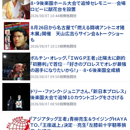
８・９後楽園ホール大会で追悼セレモニー…会場
ロビーに献花台を設置
2026/08/07 10:44
相撲格闘技
８月26日から名古屋で「燃える闘魂アントニオ猪
木展」開催 天山広吉らサイン会＆トークショー
も
2026/08/07 10:13
相撲格闘技
ボルチン・オレッグ、「ＩＷＧＰ王者」辻陽太に劇的
「初勝利」で首位…「好きのプロレスでオレが最強
の選手になりたいから！」…８・６後楽園全成績
2026/08/07 09:50
相撲格闘技
ドリー・ファンク・ジュニアさん、「新日本プロレス」
後楽園大会で追悼１０カウントゴングをささげる
2026/08/07 08:58
相撲格闘技
「アジアタッグ王者」青柳亮生＆ライジングＨＡＹＡ
ＴＯ、「王座返上」決定…亮生「左膝前十字靭帯損