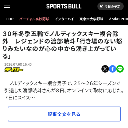
今日の予定
TOP
バーチャル高校野球
インターハイ
東京六大学野球
dodaSPO
（新しいタブ
３０年冬季五輪でノルディックスキー複合除
外 レジェンドの渡部暁斗「行き場のない怒
りみたいなのが心の中から湧き上がってい
る」
2026.07.08 16:40
ノルディックスキー複合男子で、２５～２６年シーズンで
引退した渡部暁斗さんが８日、オンラインで取材に応じた。
７日にスイス…
記事全文を見る