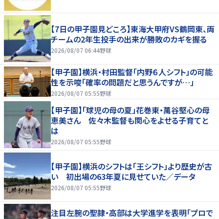
【7日の甲子園見どころ】東海大甲府VS鶴岡東、両
チームの2年生投手の出来が勝敗のカギを握る
2026/08/07 06:44
野球
【甲子園】横浜・村田監督「内野６人シフト」の可能
性を示唆「確率の問題だと思うんですが…」
2026/08/07 05:55
野球
【甲子園】「球児の母の夏」花巻東・萬谷堅心の母
恵美さん 佐々木監督も関心をよせる子育てと
は
2026/08/07 05:55
野球
【甲子園】横浜のシフトは「王シフト」より歴史が古
い 初出場の63年夏に見せていた／データ
2026/08/07 05:55
野球
注目左腕の聖隷・高部は大学進学を表明「プロで