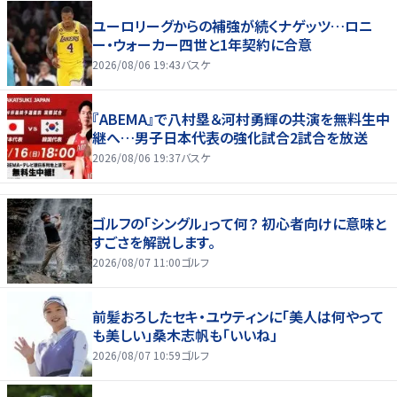
ユーロリーグからの補強が続くナゲッツ…ロニ
ー・ウォーカー四世と1年契約に合意
2026/08/06 19:43
バスケ
『ABEMA』で八村塁＆河村勇輝の共演を無料生中
継へ…男子日本代表の強化試合2試合を放送
2026/08/06 19:37
バスケ
ゴルフの「シングル」って何？ 初心者向けに意味と
すごさを解説します。
2026/08/07 11:00
ゴルフ
前髪おろしたセキ・ユウティンに「美人は何やって
も美しい」桑木志帆も「いいね」
2026/08/07 10:59
ゴルフ