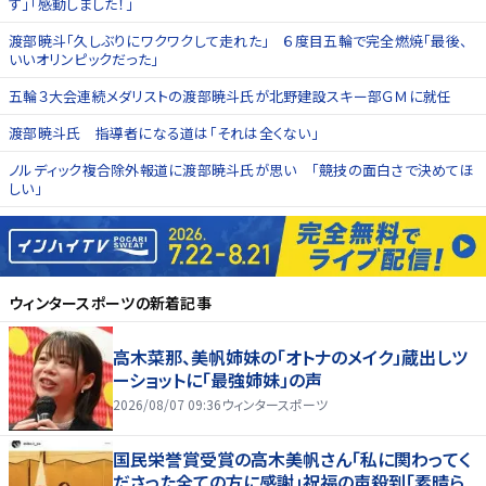
す」「感動しました！」
渡部暁斗「久しぶりにワクワクして走れた」 ６度目五輪で完全燃焼「最後、
いいオリンピックだった」
五輪３大会連続メダリストの渡部暁斗氏が北野建設スキー部ＧＭに就任
渡部暁斗氏 指導者になる道は「それは全くない」
ノルディック複合除外報道に渡部暁斗氏が思い 「競技の面白さで決めてほ
しい」
ウィンタースポーツ
の新着記事
高木菜那、美帆姉妹の「オトナのメイク」蔵出しツ
ーショットに「最強姉妹」の声
2026/08/07 09:36
ウィンタースポーツ
国民栄誉賞受賞の高木美帆さん「私に関わってく
ださった全ての方に感謝」祝福の声殺到「素晴ら