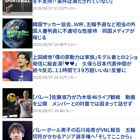
を不支持！「条件は満たされていない」
2026/08/07 11:03
サッカー
韓国サッカー協会、Ｗ杯、五輪予選など担当の外
国人審判員に不適切な性接待 同国メディアが
報じる
2026/08/07 10:48
サッカー
上田綺世「僕の原動力は家族」モデル妻との２ショ
発信に板倉滉「♥♥」 久保ら日本代表仲間が
続々反応、１１時間で３９万超いいね！反響に
2026/08/07 10:32
サッカー
【バレー】佐藤淑乃が乃木坂46ライブ観戦 動画
を公開 メンバーとの対面では固まって話せず
2026/08/07 10:46
バレー
バレーボール男子の石川祐希がVNL報告 五輪
切符がかかるアジア選手権へ「そしてここから」