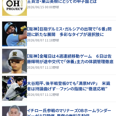
王貞治・栗山英樹にとっての甲子園とは
2026/06/15 00:00
野球
【阪神】巨砲デルミス・ガルシアの出現で「６番」問
題に新たな展開 多彩なタイプが選択肢に
2026/08/07 11:18
野球
【阪神】金曜日は４週連続移動ゲーム ６日は佐
藤輝明が途中交代で「休養」主力の体調管理徹底
2026/08/07 11:13
野球
大谷翔平、後半戦登板0でも「満票MVP」 米識
者は持論曲げず…ファンの指摘に“徹底応戦”
2026/08/07 11:12
野球
イチロー氏参戦のマリナーズOBホームランダー
ビーが８日開催、異例の無料生配信