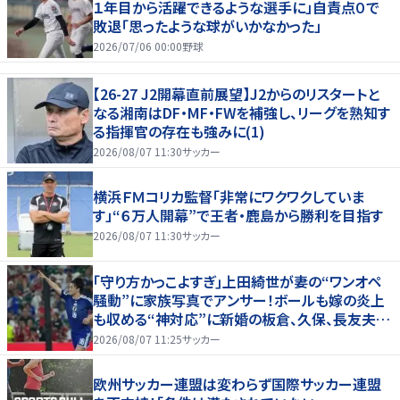
１年目から活躍できるような選手に」自責点０で
敗退「思ったような球がいかなかった」
2026/07/06 00:00
野球
【26-27 J2開幕直前展望】J2からのリスタートと
なる湘南はDF・MF・FWを補強し、リーグを熟知す
る指揮官の存在も強みに(1)
2026/08/07 11:30
サッカー
横浜ＦＭコリカ監督「非常にワクワクしていま
す」“６万人開幕”で王者・鹿島から勝利を目指す
2026/08/07 11:30
サッカー
｢守り方かっこよすぎ｣上田綺世が妻の“ワンオペ
騒動”に家族写真でアンサー！ボールも嫁の炎上
も収める“神対応”に新婚の板倉、久保、長友夫妻
もエール！
2026/08/07 11:25
サッカー
欧州サッカー連盟は変わらず国際サッカー連盟