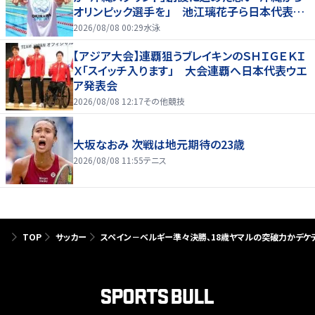
オリンピック選手を」 池江璃花子ら日本代表も
参戦
2026/08/08 00:29
水泳
【アジア大会】連覇狙うブレイキンのＳＨＩＧＥＫＩ
Ｘ「スイッチ入ります」 大会連覇へ日本代表ウエ
ア発表会
2026/08/08 12:17
その他競技
大坂なおみ 次戦は地元期待の23歳
2026/08/08 11:55
テニス
TOP
サッカー
スペイン－ベルギー準々決勝、18歳ヤマルの突破力かデ