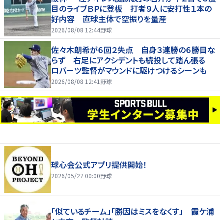
目のライブＢＰに登板 打者９人に安打性１本の
好内容 直球主体で空振りを量産
2026/08/08 12:44
野球
佐々木朗希が６回２失点 自身３連勝の６勝目な
らず 右足にアクシデントも続投して踏ん張る
ロバーツ監督がマウンドに駆けつけるシーンも
2026/08/08 12:41
野球
球心会公式アプリ提供開始！
2026/05/27 00:00
野球
「似ているチーム」「勝因はミスをなくす」 霞ケ浦