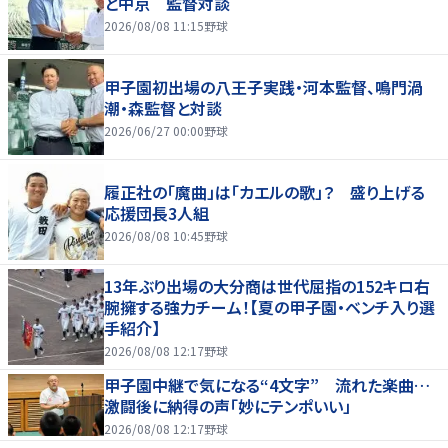
と中京 監督対談
2026/08/08 11:15
野球
甲子園初出場の八王子実践・河本監督、鳴門渦
潮・森監督と対談
2026/06/27 00:00
野球
履正社の「魔曲」は「カエルの歌」？ 盛り上げる
応援団長3人組
2026/08/08 10:45
野球
13年ぶり出場の大分商は世代屈指の152キロ右
腕擁する強力チーム！【夏の甲子園・ベンチ入り選
手紹介】
2026/08/08 12:17
野球
甲子園中継で気になる“4文字” 流れた楽曲…
激闘後に納得の声「妙にテンポいい」
2026/08/08 12:17
野球