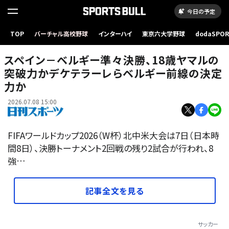
今日の予定
TOP
バーチャル高校野球
インターハイ
東京六大学野球
dodaSPO
【写真】スペイン代表の「神童」ラミン・ヤマル（ロイター）
（新しいタブ
スペイン－ベルギー準々決勝、18歳ヤマルの
突破力かデケテラーレらベルギー前線の決定
力か
2026.07.08 15:00
FIFAワールドカップ2026（W杯）北中米大会は7日（日本時
間8日）、決勝トーナメント2回戦の残り2試合が行われ、8
強…
記事全文を見る
サッカー