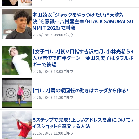
本田蕗以「ジャックをやっつけたい」“大濠対
決”を意識…八村塁主宰『BLACK SAMURAI SU
MMIT 2026』で刺激
2026/08/08 08:00
バスケ
【女子ゴルフ】初Ｖ目指す吉沢柚月、小林光希ら４
人が首位で前半ターン 金田久美子はダブルボ
ギーで後退
2026/08/08 13:03
ゴルフ
【ゴルフ】肩の縦回転の動きはカラダから作る！
2026/08/08 11:30
ゴルフ
５ステップで完成！正しいアドレスを身につけてナ
イスショットを連発する方法
2026/08/08 11:00
ゴルフ