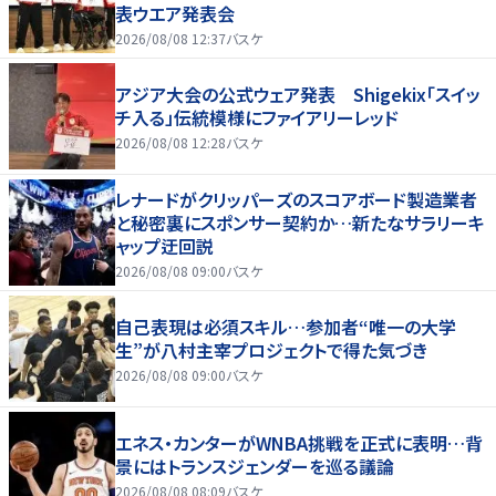
表ウエア発表会
2026/08/08 12:37
バスケ
アジア大会の公式ウェア発表 Shigekix「スイッ
チ入る」伝統模様にファイアリーレッド
2026/08/08 12:28
バスケ
レナードがクリッパーズのスコアボード製造業者
と秘密裏にスポンサー契約か‬…新たなサラリーキ
ャップ迂回説
2026/08/08 09:00
バスケ
自己表現は必須スキル…参加者“唯一の大学
生”が八村主宰プロジェクトで得た気づき
2026/08/08 09:00
バスケ
エネス・カンターがWNBA挑戦を正式に表明…背
景にはトランスジェンダーを巡る議論
2026/08/08 08:09
バスケ