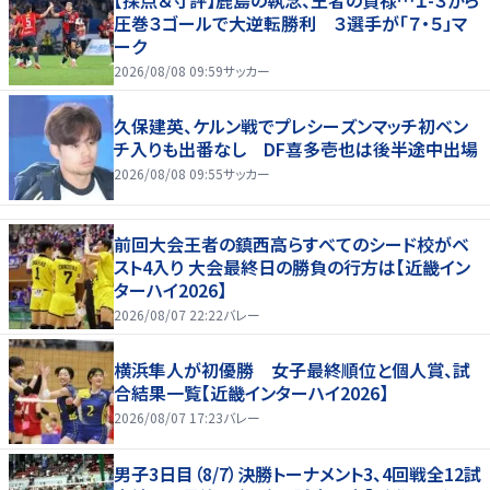
圧巻３ゴールで大逆転勝利 ３選手が「７・５」マ
ーク
2026/08/08 09:59
サッカー
久保建英、ケルン戦でプレシーズンマッチ初ベン
チ入りも出番なし DF喜多壱也は後半途中出場
2026/08/08 09:55
サッカー
前回大会王者の鎮西高らすべてのシード校がベ
スト4入り 大会最終日の勝負の行方は【近畿イン
ターハイ2026】
2026/08/07 22:22
バレー
横浜隼人が初優勝 女子最終順位と個人賞、試
合結果一覧【近畿インターハイ2026】
2026/08/07 17:23
バレー
男子3日目（8/7）決勝トーナメント3、4回戦全12試