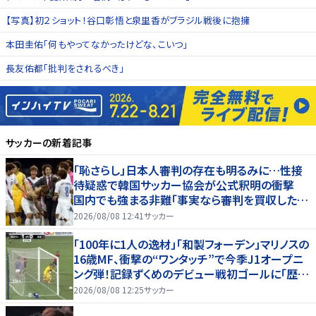
【写真】初２ショット！谷口彰悟と泉里香がブラジル戦後に抱擁
本田圭佑「何もやってなかったけどな、こいつ」
長友佑都「批判をされるべき」
サッカー
の新着記事
「恥さらし」日本人審判の存在も明るみに…性接
待疑惑で韓国サッカー協会が公式釈明の衝撃
国内でも強まる非難「事実なら審判を買収したこ
とになる」
2026/08/08 12:41
サッカー
「100年に1人の逸材」「和製フォーデン」マリノスの
16歳MF、衝撃の“ワンタッチ”で今季J1オープニ
ング弾！記録ずくめのデビュー戦初ゴールに「歴史
を作りよった」
2026/08/08 12:25
サッカー