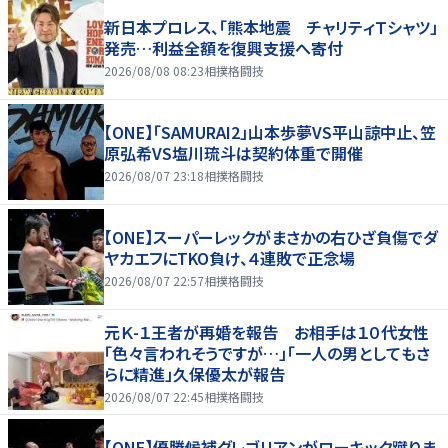
新日本プロレス、「熊本地震 チャリティＴシャツ」
発売…利益全額を復興支援へ寄付
2026/08/08 08:23
相撲格闘技
【ONE】「SAMURAI2」山本歩夢VS平山諒中止、笠
原弘希VS塩川琉斗は契約体重で開催
2026/08/07 23:18
相撲格闘技
【ONE】スーパーレックがまさかの右ひざ負傷でダ
ヤカエフにTKO負け、４連敗で正念場
2026/08/07 22:57
相撲格闘技
元Ｋ-１王者が再婚を報告 お相手は１０代女性
「色々言われそうですが…」「一人の男としてもさ
らに精進」久保優太が報告
2026/08/07 22:45
相撲格闘技
【ONE】優勝候補グレゴリアンがローキック蹴りま