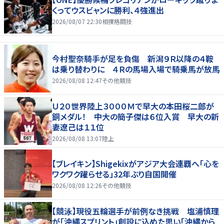
くってウスビャンに勝利、４強進出
2026/08/07 22:30
相撲格闘技
今村聖奈騎手が足を負傷 新潟９Ｒ以降の４鞍
は乗り替わりに ４Ｒの馬場入場で騎乗馬が放馬
2026/08/08 12:47
その他競技
Ｕ２０世界陸上３０００Ｍで早大の本田桜二郎が
銅メダル！ 中大の簡子傑は６位入賞 早大の新
妻遼己は１１位
2026/08/08 13:07
陸上
【ブレイキン】Shigekixがアジア大会連覇へ「心を
ワクワク躍らせる」32年ぶり自国開催
2026/08/08 12:26
その他競技
【競泳】現役五輪選手が前例なき挑戦 塩浦慎理
が「沖縄スプリント」創設に込めた思い「沖縄から