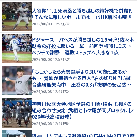
大谷翔平、１死満塁と勝ち越しの絶好機で併殺打
「そんなに難しいボールでは…」NHK解説も嘆き
2026/08/08 12:57
野球
ドジャース パヘスが勝ち越しの１９号弾！佐々木
朗希の好投に報いる一撃 前回登板時にミス→
ベンチで謝罪 連敗ストップへ大きな１点
2026/08/08 12:52
野球
「もしかしたら大勢選手より良い可能性あるか
も…」覚醒が期待される巨人“右の切り札”15試
合連続無失点中 圧巻の0.37「抜群の安定感を
持っている」
2026/08/08 12:49
野球
神奈川秋季大会地区予選の川崎・横浜北地区の
組み合わせ決定！武相と市ケ尾が同ブロックに【2
026年秋高校野球】
2026/08/08 12:49
野球
阪神 「左アキレス腱断裂」の石井が中２日で３度