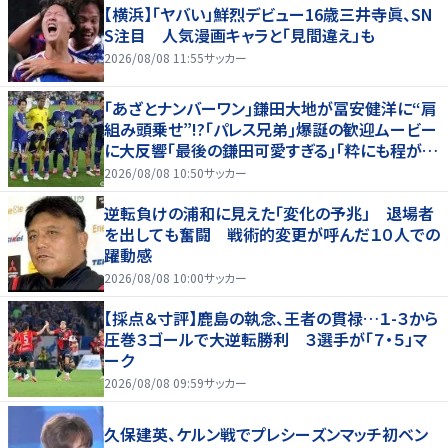
【横浜】「ヤバい」鮮烈デビュー16歳三井寺眞、SN
S注目 人気漫画キャラと「見間違え」も
2026/08/08 11:55
サッカー
｢あざとナンバーワン｣鎌田大地が冨安健洋に“肩
組み頭乗せ”!?｢パレス兄弟｣爆誕の歓迎ムービー
に大反響｢最後の鎌田可愛すぎる｣｢粋にも程があ
る！」
2026/08/08 10:50
サッカー
逆転負けの浦和に見えた「変化の予兆」 退場者
を出しても奮闘 戦術的変更が呼んだ１０人での
躍動感
2026/08/08 10:00
サッカー
【採点＆寸評】鹿島の執念、王者の貫禄…１-３から
圧巻３ゴールで大逆転勝利 ３選手が「７・５」マ
ーク
2026/08/08 09:59
サッカー
久保建英、ケルン戦でプレシーズンマッチ初ベン