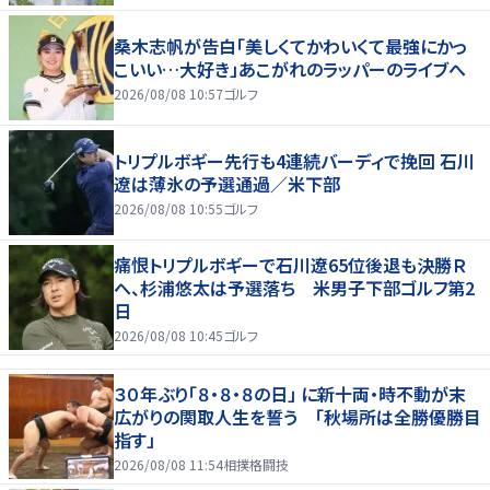
桑木志帆が告白「美しくてかわいくて最強にかっ
こいい…大好き」あこがれのラッパーのライブへ
2026/08/08 10:57
ゴルフ
トリプルボギー先行も4連続バーディで挽回 石川
遼は薄氷の予選通過／米下部
2026/08/08 10:55
ゴルフ
痛恨トリプルボギーで石川遼65位後退も決勝Ｒ
へ、杉浦悠太は予選落ち 米男子下部ゴルフ第2
日
2026/08/08 10:45
ゴルフ
３０年ぶり「８・８・８の日」 に新十両・時不動が末
広がりの関取人生を誓う 「秋場所は全勝優勝目
指す」
2026/08/08 11:54
相撲格闘技