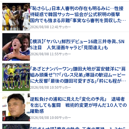
「恥さらし」日本人審判の存在も明るみに…性接
待疑惑で韓国サッカー協会が公式釈明の衝撃
国内でも強まる非難「事実なら審判を買収したこ
とになる」
2026/08/08 12:41
サッカー
【横浜】「ヤバい」鮮烈デビュー16歳三井寺眞、SN
S注目 人気漫画キャラと「見間違え」も
2026/08/08 11:55
サッカー
｢あざとナンバーワン｣鎌田大地が冨安健洋に“肩
組み頭乗せ”!?｢パレス兄弟｣爆誕の歓迎ムービー
に大反響｢最後の鎌田可愛すぎる｣｢粋にも程があ
る！」
2026/08/08 10:50
サッカー
逆転負けの浦和に見えた「変化の予兆」 退場者
を出しても奮闘 戦術的変更が呼んだ１０人での
躍動感
2026/08/08 10:00
サッカー
【採点＆寸評】鹿島の執念、王者の貫禄…１-３から