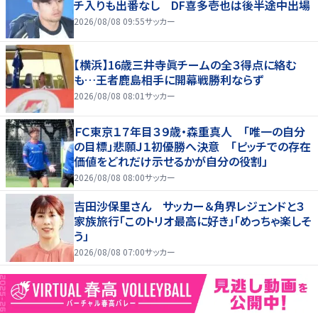
チ入りも出番なし DF喜多壱也は後半途中出場
2026/08/08 09:55
サッカー
【横浜】16歳三井寺眞チームの全３得点に絡む
も…王者鹿島相手に開幕戦勝利ならず
2026/08/08 08:01
サッカー
ＦＣ東京１７年目３９歳・森重真人 「唯一の自分
の目標」悲願Ｊ１初優勝へ決意 「ピッチでの存在
価値をどれだけ示せるかが自分の役割」
2026/08/08 08:00
サッカー
吉田沙保里さん サッカー＆角界レジェンドと３
家族旅行「このトリオ最高に好き」「めっちゃ楽しそ
う」
2026/08/08 07:00
サッカー