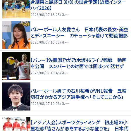
合結果と最終日（8/8）の試合予定【近畿インター
ハイ2026】
2026/08/07 15:25
バレー
バレーボール大友愛さん 日本代表の長女・美空
とディズニーシー カチューシャ着けて動画撮影
2026/08/07 15:08
バレー
【バレー】佐藤淑乃が乃木坂46ライブ観戦 動画
を公開 メンバーとの対面では固まって話せず
2026/08/07 10:46
バレー
バレーボール男子の石川祐希がVNL報告 五輪
切符がかかるアジア選手権へ「そしてここから」
2026/08/07 10:08
バレー
【アジア大会】スポーツクライミング 初出場の小
屋松恋「皆さんが恋をするような登りを」 日本代