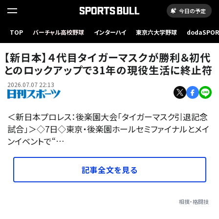
今日の予定
TOP
バーチャル高校野球
インターハイ
東京六大学野球
dodaSPO
【写真】新日本の選手たちに胴上げされるタイガーマスク（C）新日本プロレス
（新しいタブ
【新日本】４代目タイガーマスクが勝利＆初代
とのロックアップで31年の現役生活に終止符
2026.07.07 22:13
＜新日本プロレス：後楽園大会「タイガーマスク引退記念
試合」＞◇7日◇東京・後楽園ホールセミファイナルとメイ
ンイベントで“…
記事全文を見る
相撲・格闘技