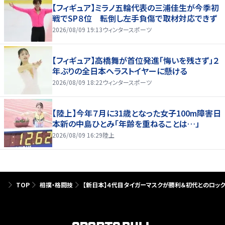
【フィギュア】ミラノ五輪代表の三浦佳生が今季初
戦でSP８位 転倒し左手負傷で取材対応できず
2026/08/09 19:13
ウィンタースポーツ
【フィギュア】高橋舞が首位発進「悔いを残さず」２
年ぶりの全日本へラストイヤーに懸ける
2026/08/09 18:22
ウィンタースポーツ
【陸上】今年７月に31歳となった女子100m障害日
本新の中島ひとみ「年齢を重ねることは…」
2026/08/09 16:29
陸上
TOP
相撲・格闘技
【新日本】４代目タイガーマスクが勝利＆初代とのロッ