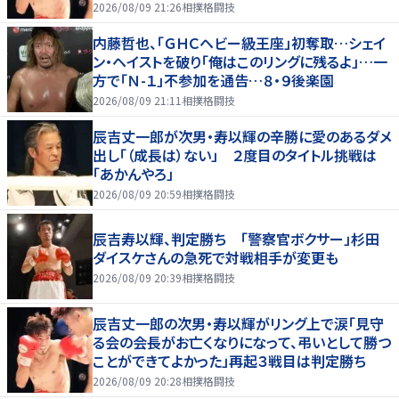
2026/08/09 21:26
相撲格闘技
内藤哲也、「ＧＨＣヘビー級王座」初奪取…シェイ
ン・ヘイストを破り「俺はこのリングに残るよ」…一
方で「Ｎ-１」不参加を通告…８・９後楽園
2026/08/09 21:11
相撲格闘技
辰吉丈一郎が次男・寿以輝の辛勝に愛のあるダメ
出し「（成長は）ない」 ２度目のタイトル挑戦は
「あかんやろ」
2026/08/09 20:59
相撲格闘技
辰吉寿以輝、判定勝ち 「警察官ボクサー」杉田
ダイスケさんの急死で対戦相手が変更も
2026/08/09 20:39
相撲格闘技
辰吉丈一郎の次男・寿以輝がリング上で涙「見守
る会の会長がお亡くなりになって、弔いとして勝つ
ことができてよかった」再起３戦目は判定勝ち
2026/08/09 20:28
相撲格闘技