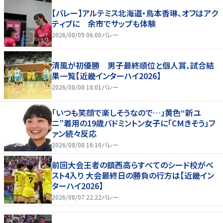
【バレー】アルテミス北海道・鳥本香琳、オフはアク
ティブに 余市でサップも体験
2026/08/09 06:00
バレー
清風が初優勝 男子最終順位と個人賞、試合結
果一覧【近畿インターハイ2026】
2026/08/08 18:01
バレー
「いつも笑顔で楽しそうなので…」黄色“新ユ
ニ”着用の19歳バドミントン女子に「CMきそう」フ
ァン続々反応
2026/08/08 16:10
バレー
前回大会王者の鎮西高らすべてのシード校がベ
スト4入り 大会最終日の勝負の行方は【近畿イン
ターハイ2026】
2026/08/07 22:22
バレー