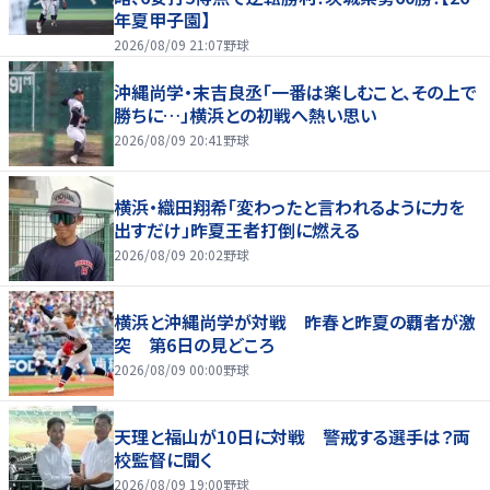
年夏甲子園】
2026/08/09 21:07
野球
沖縄尚学・末吉良丞「一番は楽しむこと、その上で
勝ちに…」横浜との初戦へ熱い思い
2026/08/09 20:41
野球
横浜・織田翔希「変わったと言われるように力を
出すだけ」昨夏王者打倒に燃える
2026/08/09 20:02
野球
横浜と沖縄尚学が対戦 昨春と昨夏の覇者が激
突 第6日の見どころ
2026/08/09 00:00
野球
天理と福山が10日に対戦 警戒する選手は？両
校監督に聞く
2026/08/09 19:00
野球