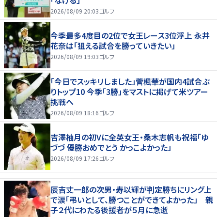
2026/08/09 20:03
ゴルフ
今季最多4度目の2位で女王レース3位浮上 永井
花奈は「狙える試合を勝っていきたい」
2026/08/09 19:03
ゴルフ
「今日でスッキリしました」菅楓華が国内4試合ぶ
りトップ10 今季「3勝」をマストに掲げて米ツアー
挑戦へ
2026/08/09 18:16
ゴルフ
吉澤柚月の初Vに全英女王・桑木志帆も祝福「ゆ
づづ 優勝おめでとう かっこよかった」
2026/08/09 17:26
ゴルフ
辰吉丈一郎の次男・寿以輝が判定勝ちにリング上
で涙「弔いとして、勝つことができてよかった」 親
子２代にわたる後援者が５月に急逝