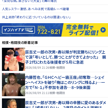
「深刻な病。直さないと大変」と舞の海氏
人気レスラー激怒、あべみほ尻で高級ルーペ破壊
井上尚弥「終わりに近づいているのは間違いない」
相撲・格闘技
の新着記事
辰吉丈一郎の次男・寿以輝が判定勝ちにリング上
で涙「弔いとして、勝つことができてよかった」 親
子２代にわたる後援者が５月に急逝
2026/08/09 21:26
相撲・格闘技
内藤哲也、「ＧＨＣヘビー級王座」初奪取…シェイ
ン・ヘイストを破り「俺はこのリングに残るよ」…一
方で「Ｎ-１」不参加を通告…８・９後楽園
2026/08/09 21:11
相撲・格闘技
辰吉丈一郎が次男・寿以輝の辛勝に愛のあるダメ
出し「（成長は）ない」 ２度目のタイトル挑戦は