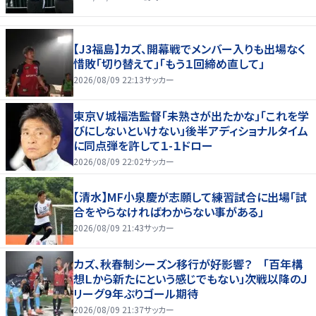
【J3福島】カズ、開幕戦でメンバー入りも出場なく
惜敗「切り替えて」「もう１回締め直して」
2026/08/09 22:13
サッカー
東京Ｖ城福浩監督「未熟さが出たかな」「これを学
びにしないといけない」後半アディショナルタイム
に同点弾を許して１-１ドロー
2026/08/09 22:02
サッカー
【清水】MF小泉慶が志願して練習試合に出場「試
合をやらなければわからない事がある」
2026/08/09 21:43
サッカー
カズ、秋春制シーズン移行が好影響？ 「百年構
想Ｌから新たにという感じでもない」次戦以降のＪ
リーグ９年ぶりゴール期待
2026/08/09 21:37
サッカー