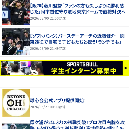
【阪神】藤川監督「ファンの方も久しぶりに勝利感
じた」同率首位守り敵地東京ドームで直接対決へ
2026/08/09 21:50
野球
【ソフトバンク】バースデーアーチの近藤健介 関
東遠征で自宅で子どもたちと祝う「ランチでも」
2026/08/09 21:49
野球
球心会公式アプリ提供開始！
2026/05/27 00:00
野球
霞ケ浦が2年ぶりの初戦突破！プロ注目右腕を攻
略、6安打5得点で逆転勝利！茨城県勢60勝！【26