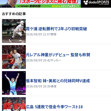
おすすめの記事
霞ケ浦 逆転勝利で2年ぶり初戦突破
2026/08/09 21:07
野球
元レアル神童がJデビュー 監督も称賛
2026/08/09 20:42
サッカー
張本智和 妹・美和との兄妹同時V達成
2026/08/09 20:30
卓球
広島 5連敗で借金今季ワースト18