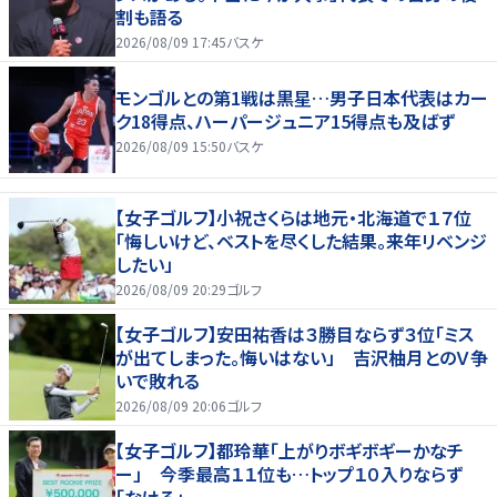
割も語る
2026/08/09 17:45
バスケ
モンゴルとの第1戦は黒星…男子日本代表はカー
ク18得点、ハーパージュニア15得点も及ばず
2026/08/09 15:50
バスケ
【女子ゴルフ】小祝さくらは地元・北海道で１７位
「悔しいけど、ベストを尽くした結果。来年リベンジ
したい」
2026/08/09 20:29
ゴルフ
【女子ゴルフ】安田祐香は３勝目ならず３位「ミス
が出てしまった。悔いはない」 吉沢柚月とのＶ争
いで敗れる
2026/08/09 20:06
ゴルフ
【女子ゴルフ】都玲華「上がりボギボギーかなチ
ー」 今季最高１１位も…トップ１０入りならず
「なける」