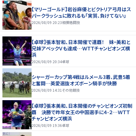
【マリーゴールド】岩谷麻優とビクトリア弓月はス
パークラッシュに敗れるも「実質、負けてない」
2026/08/09 20:23
相撲格闘技
【卓球】張本智和、日本開催で連覇！ 妹・美和と
兄妹アベックＶも達成…ＷＴＴチャンピオンズ横
浜
2026/08/09 20:34
卓球
シャーガーカップ第4戦はルメール3着、武豊5着
と奮闘…英愛選抜オズボーン騎手が快勝
2026/08/09 14:31
その他競技
【卓球】張本美和、日本開催のチャンピオンズ初制
覇 決勝で昨年女王の中国選手に４-２…ＷＴＴ
チャンピオンズ横浜
2026/08/09 19:36
卓球