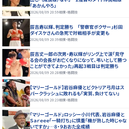
「あかんやろ」
2026/08/09 20:59
相撲・格闘技
辰吉寿以輝、判定勝ち 「警察官ボクサー」杉田
ダイスケさんの急死で対戦相手が変更も
2026/08/09 20:39
相撲・格闘技
辰吉丈一郎の次男・寿以輝がリング上で涙「見守
る会の会長がお亡くなりになって、弔いとして勝つ
ことができてよかった」再起３戦目は判定勝ち
2026/08/09 20:28
相撲・格闘技
【マリーゴールド】岩谷麻優とビクトリア弓月はス
パークラッシュに敗れるも「実質、負けてない」
2026/08/09 20:23
相撲・格闘技
「マリーゴールド」ロッシー小川代表、岩谷麻優と
Ｓａｒｅｅｅ「一騎打ち」に慎重「機が熟した時じゃな
いですか」…８・９おおた全成績