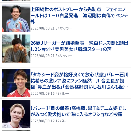
上田綺世のポストプレーから先制点 フェイエノ
ールトは１－０白星発進 渡辺剛は負傷でベンチ
外
2026/08/09 21:34
サッカー
26歳Ｊリーガーが結婚発表 純白ドレス妻と顔出
し2ショット「美男美女」「韓流スター」の声
2026/08/09 21:34
サッカー
「タキシード姿が格好良くて放心状態」バレー石川
祐希らの激レア姿にファン騒然 川合会長が投
稿「鼻血が出る」「会長格好良いし石川さんも超格
好いい」
2026/08/09 16:48
バレー
【バレー】「目の保養」高橋藍、黒Ｔ＆デニム姿でし
がみつく愛犬抱いて海に入るオフショなど披露
2026/08/09 12:12
バレー