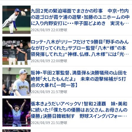
九回２死の緊迫場面でまさかの珍事 中京・竹内
の遊ゴロが霞ケ浦の遊撃・加藤のユニホームの中
に入り内野安打に・・・甲子園どよめき 実況も驚
き「おっと！」
2026/08/09 22:03
野球
ロッテ・八木がリリーフだけで９勝目「野手のみん
なが打ってくれた」サブロー監督「八木“様”の本
領発揮してれた」“神様、仏様、八木様”には「光栄
です」
2026/08/09 22:00
野球
阪神・平田２軍監督、満塁弾＆決勝犠飛の山田を
絶賛「大したもんだよ」 未来の遊撃候補が５打
点の大暴れ【一問一答】
2026/08/09 21:57
野球
張本きょうだいアベックＶ！智和２連覇 妹・美和
に続いた！「僕たちの優勝はお父さん、お母さんの
優勝」決勝日韓戦制す 野球スイングパフォーマ
ンスで歓喜爆発 本音もちらり「妹が先に決めて
2026/08/09 21:51
野球
緊張した」