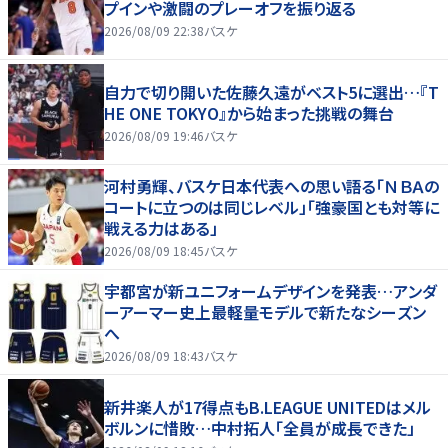
プインや激闘のプレーオフを振り返る
2026/08/09 22:38
バスケ
自力で切り開いた佐藤久遠がベスト5に選出…『T
HE ONE TOKYO』から始まった挑戦の舞台
2026/08/09 19:46
バスケ
河村勇輝、バスケ日本代表への思い語る「ＮＢＡの
コートに立つのは同じレベル」「強豪国とも対等に
戦える力はある」
2026/08/09 18:45
バスケ
宇都宮が新ユニフォームデザインを発表…アンダ
ーアーマー史上最軽量モデルで新たなシーズン
へ
2026/08/09 18:43
バスケ
新井楽人が17得点もB.LEAGUE UNITEDはメル
ボルンに惜敗…中村拓人「全員が成長できた」