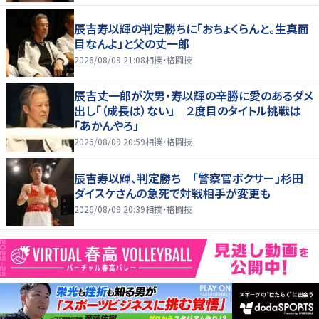
辰吉寿以輝の判定勝ちに「おちょくらんと。生真面
目なんよ」と父の丈一郎
2026/08/09 21:08
相撲・格闘技
辰吉丈一郎が次男・寿以輝の辛勝に愛のあるダメ
出し「（成長は）ない」 ２度目のタイトル挑戦は
「あかんやろ」
2026/08/09 20:59
相撲・格闘技
辰吉寿以輝、判定勝ち 「警察官ボクサー」杉田
ダイスケさんの急死で対戦相手が変更も
2026/08/09 20:39
相撲・格闘技