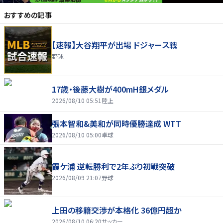
おすすめの記事
【速報】大谷翔平が出場 ドジャース戦
野球
17歳・後藤大樹が400mH銀メダル
2026/08/10 05:51
陸上
張本智和&美和が同時優勝達成 WTT
2026/08/10 05:00
卓球
霞ケ浦 逆転勝利で2年ぶり初戦突破
2026/08/09 21:07
野球
上田の移籍交渉が本格化 36億円超か
2026/08/10 06:20
サッカー