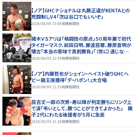
【ノア】GHCナショナルは丸藤正道がKENTAとの
死闘制しV４「次は谷口でもいいぞ」
2026/08/09 23:08
相撲格闘技
猪木ＶＳアリは「格闘技の原点」５０周年展で初代
タイガーマスク、前田日明、藤波辰爾、藤原喜明が
懐古「本当の意味で真剣勝負」「（世に）通じない
歯がゆさも」
2026/08/09 22:59
相撲格闘技
【ノア】内藤哲也がシェイン・ヘイスト破りGHCヘ
ビー級王座獲得「デ・ハポン！」大合唱
2026/08/09 22:33
相撲格闘技
辰吉丈一郎の次男・寿以輝が判定勝ちにリング上
で涙「弔いとして、勝つことができてよかった」 親
子２代にわたる後援者が５月に急逝
2026/08/09 21:26
相撲格闘技