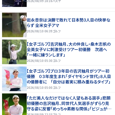
2026/08/09 18:16
バスケ
岩永杏奈は決勝で敗れて日本勢3人目の快挙な
らず 全米女子アマ
2026/08/10 06:39
ゴルフ
【女子ゴルフ】吉沢柚月、大の仲良し・桑木志帆の
全英女子Ｖに刺激受けツアー初優勝 次週へ
「一緒に練ランします」
2026/08/10 05:30
ゴルフ
【女子ゴルフ】プロ３年目の吉沢柚月がツアー初
優勝 ０３年度生まれ「ダイヤモンド世代」８人目
の優勝者に 「自分は着実に積み重ねるタイプ」
2026/08/10 05:00
ゴルフ
「ただ美人なだけではなく人望もある選手」悲願
初優勝の吉沢柚月、同世代人気選手がずらり見
守る姿に反響「めっちゃ素敵な関係」「ビジュが良
すぎてびっくり」
2026/08/09 22:33
ゴルフ