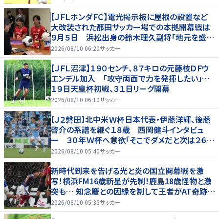
【ＪＦＬホンダＦＣ】電光掲示板に屋根の設置など
大改装された都田サッカー場での本拠開幕戦は
９月５日 浜松出身の鈴木理久副将「地元を盛り
上げたい」
2026/08/10 06:20
サッカー
【ＪＦＬ沼津】１９０センチ、８７キロの元藤枝ＤＦウ
エンデル加入 「攻守両面で力を発揮したい」…
１９日天皇杯初戦、３１日リーグ開幕
2026/08/10 06:10
サッカー
【Ｊ２磐田】北中米Ｗ杯日本代表・伊藤洋輝、後藤
啓介の系譜を継ぐ１８歳 西岡健斗インタビュ
ー ３０年Ｗ杯へ意欲「そこでダメだと次は２６
歳」
2026/08/10 05:40
サッカー
新時代到来を告げる光と炎の国立開幕戦を激
写！横浜FM16歳新星が先制！鹿島18歳怪物と激
突も… 知念慶との因縁を制して王者がAT奇跡の
逆転勝利
2026/08/10 05:35
サッカー