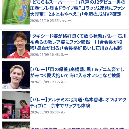
｢どちらもスーパーーー！｣八戸のJ2デビュー男の
圧巻“ブレ球＆ドライブ弾”ゴラッソ2連発にファン
大興奮！｢2本ともやべえ！｣｢今節のJ2MVP確定で
しょコレ｣
2026/08/10 05:35
サッカー
「タキシード姿が格好良くて放心状態」バレー石川
祐希らの激レア姿にファン騒然 川合会長が投
稿「鼻血が出る」「会長格好良いし石川さんも超格
好いい」
2026/08/09 16:48
バレー
【バレー】「目の保養」高橋藍、黒Ｔ＆デニム姿でし
がみつく愛犬抱いて海に入るオフショなど披露
2026/08/09 12:12
バレー
【バレー】アルテミス北海道・鳥本香琳、オフはアク
ティブに 余市でサップも体験
2026/08/09 06:00
バレー