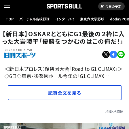
今日の予定
TOP
バーチャル高校野球
インターハイ
東京六大学野球
dodaSPO
【写真】THE GRIPをエル・ファンタズモに浴びせる大岩陵平（C）新日本プロレス
（新しいタブ
【新日本】OSKARとともにG1最後の２枠に入
った大岩陵平「優勝をつかむのはこの俺だ！」
2026.07.06 21:50
＜新日本プロレス：後楽園大会「Road to G1 CLIMAX」＞
◇6日◇東京・後楽園ホール今年の「G1 CLIMAX…
記事全文を見る
相撲・格闘技