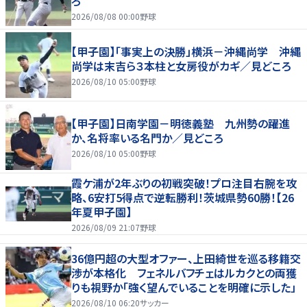
ろ
2026/08/08 00:00
野球
【甲子園】「事実上の決勝」横浜－沖縄尚学 沖縄
尚学は末吉ら３本柱と女房役がカギ／見どころ
2026/08/10 05:00
野球
【甲子園】日南学園－明徳義塾 九州勢の躍進
か、名将率いる名門か／見どころ
2026/08/10 05:00
野球
霞ケ浦が2年ぶりの初戦突破！プロ注目右腕を攻
略、6安打5得点で逆転勝利！茨城県勢60勝！【26
年夏甲子園】
2026/08/09 21:07
野球
36億円超の大型オファー、上田綺世を巡る移籍交
渉が本格化 フェネルバフチェはルカクとの両獲
りも視野か「強く望んでいることを明確に示した」
2026/08/10 06:20
サッカー