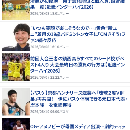
清風が初優勝 男子最終順位と個人賞、試合結
果一覧【近畿インターハイ2026】
2026/08/08 18:01
バレー
「いつも笑顔で楽しそうなので…」黄色“新ユ
ニ”着用の19歳バドミントン女子に「CMきそう」フ
ァン続々反応
2026/08/08 16:10
バレー
前回大会王者の鎮西高らすべてのシード校がベ
スト4入り 大会最終日の勝負の行方は【近畿イン
ターハイ2026】
2026/08/07 22:22
バレー
【バスケ】京都ハンナリーズ逆襲へ「琉球２度Ｖ師
弟」再共闘！ 伊佐バスケ体現できる元日本代表・
岸本隆一を電撃獲得
2026/08/10 06:00
バスケ
OG・アヌノビーが母国メディア出演…劇的ティッ