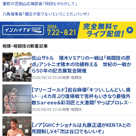
激怒の芝田山広報部長「何回もやらかして」
八角理事長「稽古が足りないということだ」バッサリ
相撲・格闘技
の新着記事
佐山サトル 猪木ＶＳアリの一戦は「格闘技の原
点」アントニオ猪木の功績称える 世紀の一戦か
ら５０年の記念展覧会開催
2026/08/10 05:00
相撲・格闘技
【マリーゴールド】岩谷麻優「キツい、しんどい、痛
い…」４カ月ぶり復帰戦で苦杯もいきなり最強外
敵Ｓａｒｅｅｅ＆彩羽匠と大激闘「やっぱプロレス大
好き」
2026/08/09 23:41
相撲・格闘技
【ノア】GHCナショナルは丸藤正道がKENTAとの
死闘制しV４「次は谷口でもいいぞ」