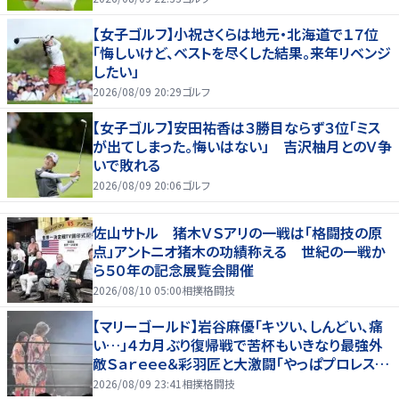
【女子ゴルフ】小祝さくらは地元・北海道で１７位
「悔しいけど、ベストを尽くした結果。来年リベンジ
したい」
2026/08/09 20:29
ゴルフ
【女子ゴルフ】安田祐香は３勝目ならず３位「ミス
が出てしまった。悔いはない」 吉沢柚月とのＶ争
いで敗れる
2026/08/09 20:06
ゴルフ
佐山サトル 猪木ＶＳアリの一戦は「格闘技の原
点」アントニオ猪木の功績称える 世紀の一戦か
ら５０年の記念展覧会開催
2026/08/10 05:00
相撲格闘技
【マリーゴールド】岩谷麻優「キツい、しんどい、痛
い…」４カ月ぶり復帰戦で苦杯もいきなり最強外
敵Ｓａｒｅｅｅ＆彩羽匠と大激闘「やっぱプロレス大
好き」
2026/08/09 23:41
相撲格闘技