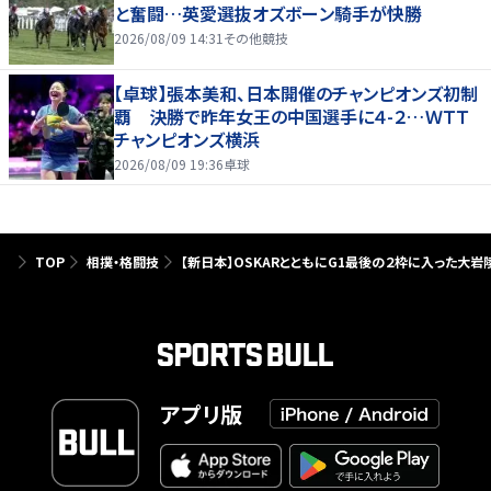
と奮闘…英愛選抜オズボーン騎手が快勝
2026/08/09 14:31
その他競技
【卓球】張本美和、日本開催のチャンピオンズ初制
覇 決勝で昨年女王の中国選手に４-２…ＷＴＴ
チャンピオンズ横浜
2026/08/09 19:36
卓球
TOP
相撲・格闘技
【新日本】OSKARとともにG1最後の２枠に入った大岩
アプリ版