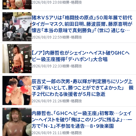
2026/08/09 23:08
相撲・格闘技
猪木ＶＳアリは「格闘技の原点」５０周年展で初代
タイガーマスク、前田日明、藤波辰爾、藤原喜明が
懐古「本当の意味で真剣勝負」「（世に）通じない
歯がゆさも」
2026/08/09 22:59
相撲・格闘技
【ノア】内藤哲也がシェイン・ヘイスト破りGHCヘ
ビー級王座獲得「デ・ハポン！」大合唱
2026/08/09 22:33
相撲・格闘技
辰吉丈一郎の次男・寿以輝が判定勝ちにリング上
で涙「弔いとして、勝つことができてよかった」 親
子２代にわたる後援者が５月に急逝
2026/08/09 21:26
相撲・格闘技
内藤哲也、「ＧＨＣヘビー級王座」初奪取…シェイ
ン・ヘイストを破り「俺はこのリングに残るよ」…一
方で「Ｎ-１」不参加を通告…８・９後楽園
2026/08/09 21:11
相撲・格闘技