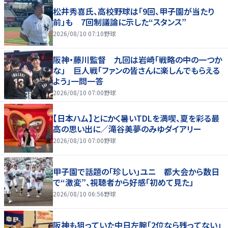
松井秀喜氏、高校野球は「9回、甲子園が当たり
前」も 7回制議論に示した“スタンス”
2026/08/10 07:10
野球
阪神・藤川監督 九回は岩崎「戦略の中の一つか
な」 巨人戦「ファンの皆さんに楽しんでもらえる
よう」一問一答
2026/08/10 07:00
野球
【日本ハム】とにかく暑いTDLを満喫、夏を彩る最
高の思い出に／滝谷美夢のみゆダイアリー
2026/08/10 07:00
野球
甲子園で話題の「珍しい」ユニ 都大会から数日
で“激変”、視聴者から好感「初めて見た」
2026/08/10 06:56
野球
阪神も狙っていた中日左腕「2位なら残ってない」