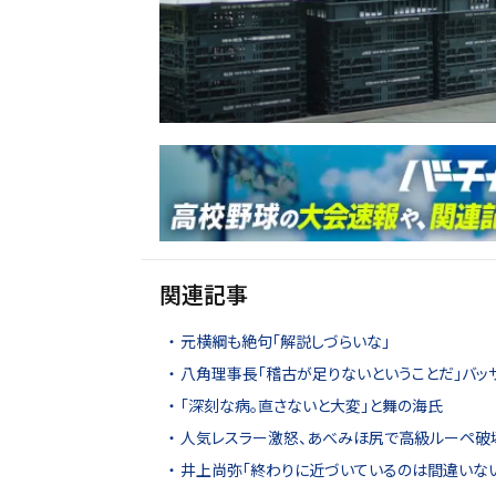
関連記事
元横綱も絶句「解説しづらいな」
八角理事長「稽古が足りないということだ」バッ
「深刻な病。直さないと大変」と舞の海氏
人気レスラー激怒、あべみほ尻で高級ルーペ破
井上尚弥「終わりに近づいているのは間違いない