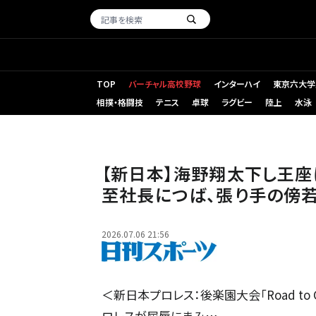
TOP
バーチャル高校野球
インターハイ
東京六大学
相撲・格闘技
テニス
卓球
ラグビー
陸上
水泳
【写真】場外で海野翔太を痛めつけるゲイブ・キッド（C）新
【新日本】海野翔太下し王座
至社長につば、張り手の傍
2026.07.06 21:56
＜新日本プロレス：後楽園大会「Road to
ロレスが屈辱にまみ…