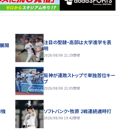
注目の聖隷・高部は大学進学を表
舗展開
明
2026/08/06 21:29
野球
阪神が連敗ストップで単独首位キー
プ
2026/08/06 21:05
野球
8強
ソフトバンク・牧原 2戦連続適時打
2026/08/06 19:42
野球