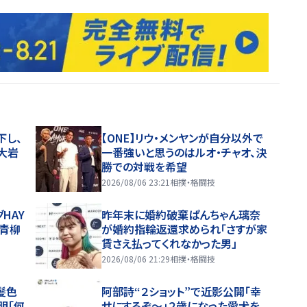
下し、
【ONE】リウ・メンヤンが自分以外で
、大岩
一番強いと思うのはルオ・チャオ、決
勝での対戦を希望
2026/08/06 23:21
相撲・格闘技
HAY
昨年末に婚約破棄ぱんちゃん璃奈
、青柳
が婚約指輪返還求められ「さすが家
賃さえ払ってくれなかった男」
2026/08/06 21:29
相撲・格闘技
髪色
阿部詩“２ショット”で近影公開「幸
明「何
せにするぞ〜」２歳になった愛犬を