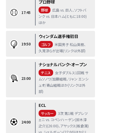
プロ野球
野球
広島 vs. 巨人、ソフトバ
17:45
ンク vs. 日本ハム(ともに18:00)
ほか
ウィンダム選手権初日
19:50
ゴルフ
米国男子 松山英樹、
久常涼らが出場(リンクは外部)
ナショナルバンク・オープン
テニス
女子ダブルス1回戦 サ
23:00
ムソノワ/加藤組戦、リャン エンシ
ュオ/青山組戦ほか(リンクは外
部)
ECL
サッカー
3次 第1戦 デブレツ
ェニ vs. コペンハーゲン(鈴木淳
24:00
之介)(26:00)、アヤックス(板倉滉)
vs. シェルボーン(27:00)ほか(リ