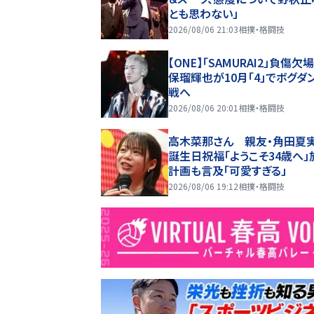
とも思わない」
2026/08/06 21:03
相撲・格闘技
【ONE】「SAMURAI2」負傷欠
保瑠輝也が10月「4」でボグダ
戦へ
2026/08/06 20:01
相撲・格闘技
高木菜那さん 親友・角田夏
誕生日祝福「ようこそ34歳へ」
計画も言及「可愛すぎる」
2026/08/06 19:12
相撲・格闘技