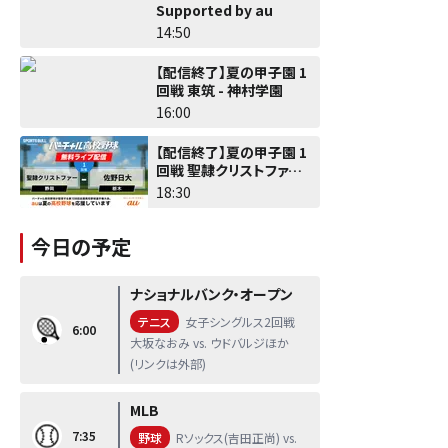
Supported by au
14:50
【配信終了】夏の甲子園 1
回戦 東筑 - 神村学園
16:00
【配信終了】夏の甲子園 1
回戦 聖隷クリストファー -
佐野日大
18:30
今日の予定
ナショナルバンク・オープン
テニス
女子シングルス2回戦
6:00
大坂なおみ vs. ウドバルジほか
(リンクは外部)
MLB
7:35
野球
Rソックス(吉田正尚) vs.