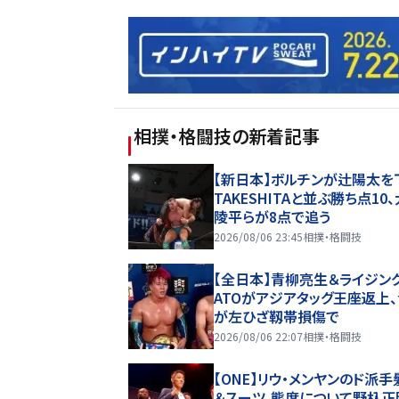
相撲・格闘技
の新着記事
【新日本】ボルチンが辻陽太を
TAKESHITAと並ぶ勝ち点10
陵平らが8点で追う
2026/08/06 23:45
相撲・格闘技
【全日本】青柳亮生＆ライジング
ATOがアジアタッグ王座返上
が左ひざ靱帯損傷で
2026/08/06 22:07
相撲・格闘技
【ONE】リウ・メンヤンのド派手
＆スーツ、態度について野杁正