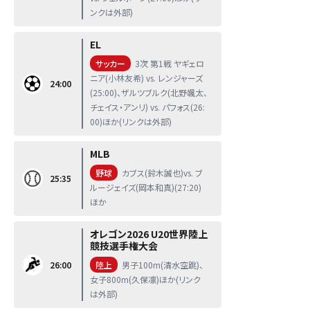
ンクは外部)
EL
サッカー
3次 第1戦 ヤギェロ
ニア(小林友希) vs. レンジャーズ
24:00
(25:00)、ザルツブルク(北野颯太、
チェイス・アンリ) vs. パフォス(26:
00)ほか(リンクは外部)
MLB
野球
カブス(鈴木誠也)vs. ブ
25:35
ルージェイズ(岡本和真)(27:20)
ほか
オレゴン2026 U20世界陸上
競技選手権大会
26:00
陸上
男子100m(清水空跳)、
女子800m(久保凛)ほか(リンク
は外部)