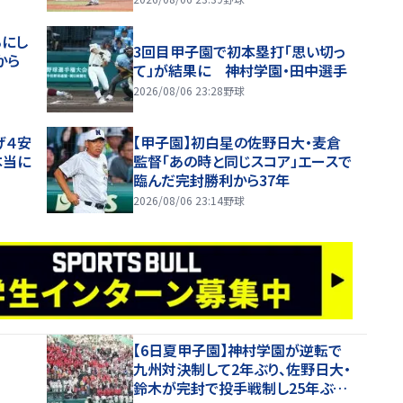
るにし
3回目甲子園で初本塁打「思い切っ
から
て」が結果に 神村学園・田中選手
2026/08/06 23:28
野球
げ４安
【甲子園】初白星の佐野日大・麦倉
本当に
監督「あの時と同じスコア」エースで
臨んだ完封勝利から37年
2026/08/06 23:14
野球
【6日夏甲子園】神村学園が逆転で
九州対決制して2年ぶり、佐野日大・
鈴木が完封で投手戦制し25年ぶり