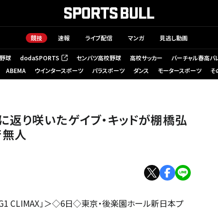
競技
速報
ライブ配信
マンガ
見逃し動画
野球
dodaSPORTS
センバツ高校野球
高校サッカー
バーチャル春高バ
（新しいタブで開く）
ABEMA
ウインタースポーツ
パラスポーツ
ダンス
モータースポーツ
そ
日本プロレス
に返り咲いたゲイブ・キッドが棚橋弘
若無人
 G1 CLIMAX」＞◇6日◇東京・後楽園ホール新日本プ