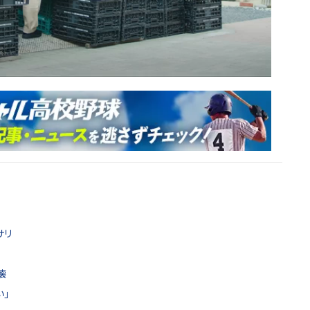
サリ
壊
」