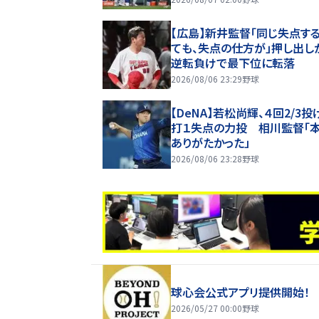
【広島】新井監督「同じ失点す
ても、失点の仕方が」押し出し
逆転負けで最下位に転落
2026/08/06 23:29
野球
【DeNA】若松尚輝、４回2/3投
打１失点の力投 相川監督「
ありがたかった」
2026/08/06 23:28
野球
球心会公式アプリ提供開始！
2026/05/27 00:00
野球