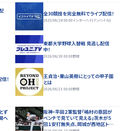
配
全30競技を完全無料でライブ配信！
2025/06/24 00:00
インターハイ(インハイ.tv)
東都大学野球入替戦 見逃し配信
中！
2026/06/30 00:00
野球
王貞治・栗山英樹にとっての甲子園
配信！
とは
2026/06/15 00:00
野球
とず
阪神・平田２軍監督「嶋村の意図が
開へ
ベンチで見ていて見える」茨木が５
回１安打無失点、岡城が西地区トッ
プタイ１７盗塁
2026/08/06 23:39
野球