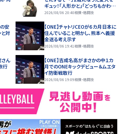
ギュッ！「人形かと」「どっちもかわい
すぎる」
2026/08/06 20:40
相撲・格闘技
場の安
【ONE】チャトリCEOが６カ月日本に
ンと対
住んでいること明かし、熊本へ義援
金送る考え示す
2026/08/06 19:41
相撲・格闘技
実さん
【ONE】吉成名高がまさかの中１カ
旅行
月でのONEキックデビュー＆ムエタ
イ防衛戦敢行
2026/08/06 19:09
相撲・格闘技