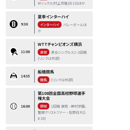
Wソックス(村上宗隆)(8:10)ほか
夏季インターハイ
9:30
インターハイ
バレーボールほ
か
WTTチャンピオンズ横浜
11:00
卓球
男女シングルス1・2回戦
(リンクは外部)
船橋競馬
14:35
競馬
(リンクは外部)
第108回全国高校野球選手
権大会
16:00
野球
1回戦 東筑 - 神村学園、
聖隷クリストファー - 佐野日大(1
8:30)