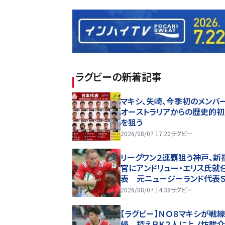
ラグビー
の新着記事
マキシ、矢崎、今季初のメンバ
オーストラリアからの歴史的
を狙う
2026/08/07 17:20
ラグビー
リーグワン２連覇狙う神戸、新
官にアンドリュー・エリス氏就
表 元ニュージーランド代表
2026/08/07 14:38
ラグビー
【ラグビー】ＮＯ８マキシが戦
帰 控えＢＫ２人に上ノ坊駿介