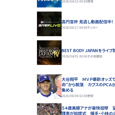
2026/04/15 00:00
野球
高円宮杯 見逃し動画配信中！
2026/06/17 00:00
サッカー
BEST BODY JAPANをライブ
2026/04/01 00:00
その他競技
大谷翔平 ＭＶＰ最新オッズで
命”から脱落 カブスのＰＣＡ
集める
2026/08/08 02:00
野球
５４歳美脚アナが豪快投球 
理恵が始球式 捕手・小林のミ