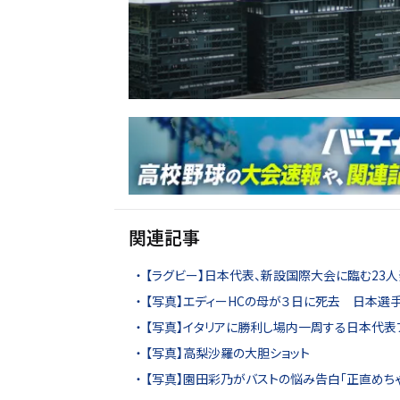
関連記事
【ラグビー】日本代表、新設国際大会に臨む23
【写真】エディーHCの母が３日に死去 日本選
【写真】イタリアに勝利し場内一周する日本代表
【写真】高梨沙羅の大胆ショット
【写真】園田彩乃がバストの悩み告白「正直めちゃ