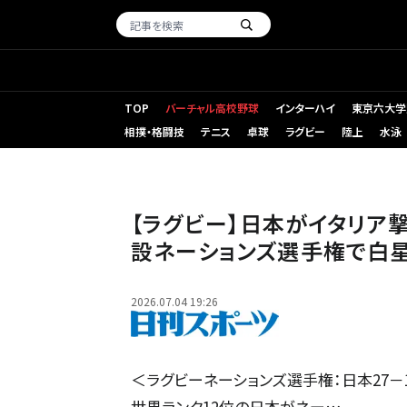
TOP
バーチャル高校野球
インターハイ
東京六大学
相撲・格闘技
テニス
卓球
ラグビー
陸上
水泳
【写真】ラグビーネーションズチャンピオンシップ2026 日
ゴール中央へトライを奪う
【ラグビー】日本がイタリア
設ネーションズ選手権で白
2026.07.04 19:26
＜ラグビーネーションズ選手権：日本27－
世界ランク12位の日本がネー…