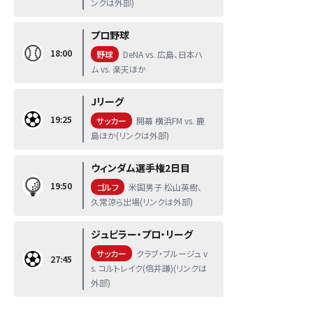
ンクは外部)
プロ野球
18:00
野球
DeNA vs. 広島、日本ハ
ム vs. 楽天ほか
Jリーグ
19:25
サッカー
開幕 横浜FM vs. 鹿
島ほか(リンクは外部)
ウィンダム選手権2日目
19:50
ゴルフ
米国男子 松山英樹、
久常涼ら出場(リンクは外部)
ジュピラー・プロ・リーグ
サッカー
クラブ・ブルージュ v
27:45
s. コルトレイク(倍井謙)(リンクは
外部)