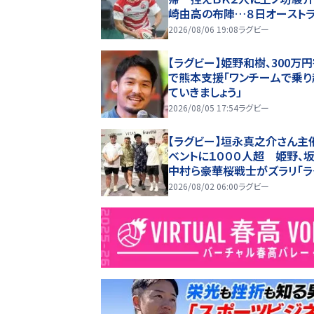
崎由高の布陣…８日オースト
戦
2026/08/06 19:08
ラグビー
【ラグビー】姫野和樹、300万
で熊本支援「ワンチームで乗り
ていきましょう」
2026/08/05 17:54
ラグビー
【ラグビー】垣永真之介さん主
ベントに１０００人超 姫野、坂
中村ら豪華桜戦士がズラリ「ラ
ーは、会えるのが良さ」
2026/08/02 06:00
ラグビー