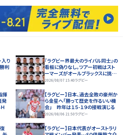
ー入り
『ラグビー界最大のライバル同士』の
初勝利
看板に偽りなし。ツアー初戦はスト
ーマーズがオールブラックスに挑
む。歴史を刻めるか
2026/08/07 15:40
ラグビー
指揮
【ラグビー】日本、過去全敗の豪州か
任発
ら金星へ「勝って歴史を作るいい機
ＳＨ
会」 昨年は１５-１９の接戦演じる
2026/08/06 21:50
ラグビー
線復
【ラグビー】日本代表がオーストラリ
、矢
ア戦メンバー発表…SO伊藤龍之介