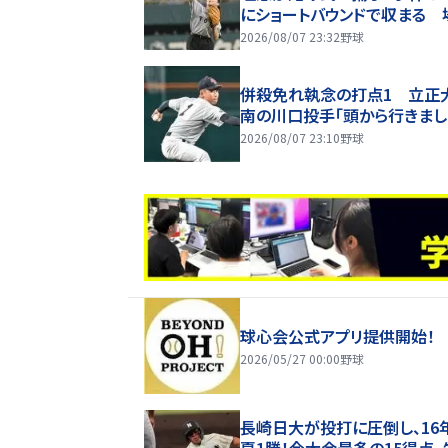
にショートバウンドで収まる 
歓声
2026/08/07 23:32
野球
併殺免れ執念の打点1 立正
南の川口投手「頭から行きまし
2026/08/07 23:10
野球
球心会公式アプリ提供開始！
2026/05/27 00:00
野球
長崎日大が投打に圧倒し、16