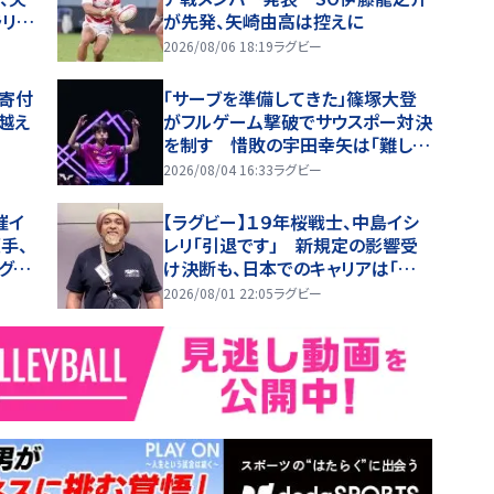
ラリア
が先発、矢崎由高は控えに
2026/08/06 18:19
ラグビー
円寄付
「サーブを準備してきた」篠塚大登
越え
がフルゲーム撃破でサウスポー対決
を制す 惜敗の宇田幸矢は「難しい
試合」【WTTチャンピオンズ横浜202
2026/08/04 16:33
ラグビー
6】
催イ
【ラグビー】１９年桜戦士、中島イシ
手、
レリ「引退です」 新規定の影響受
グビ
け決断も、日本でのキャリアは「楽し
かった。いい思い出」
2026/08/01 22:05
ラグビー