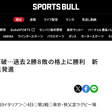
競技
速報
ライブ配信
マンガ
見逃し動画
野球
dodaSPORTS
センバツ高校野球
高校サッカー
バーチャル春高バ
（新しいタブで開く）
ABEMA
ウインタースポーツ
パラスポーツ
ダンス
モータースポーツ
そ
本代表対イタリア代表 前半、FB松永拓朗（中央）はイタリア守備陣を振り切り
撃破…過去２勝８敗の格上に勝利 新
星発進
10イタリア＞◇4日◇第1戦◇東京・秩父宮ラグビー場