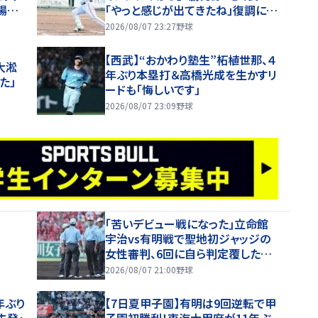
場内
「やっと感じが出てきたね」復調に太
鼓判【一問一答】
2026/08/07 23:27
野球
【西武】“おかわり塾生”柘植世那、４
大淞
年ぶり本塁打＆高橋光成を生かすリ
た」
ードも「悔しいです」
2026/08/07 23:09
野球
｢苦いデビュー戦になった｣立命館
宇治vs有明戦で聖地初ジャッジの
女性審判、6回に自ら判定覆したプ
レーを謝罪【26年夏甲子園】
2026/08/07 21:00
野球
年ぶり
【7日夏甲子園】有明は9回逆転で甲