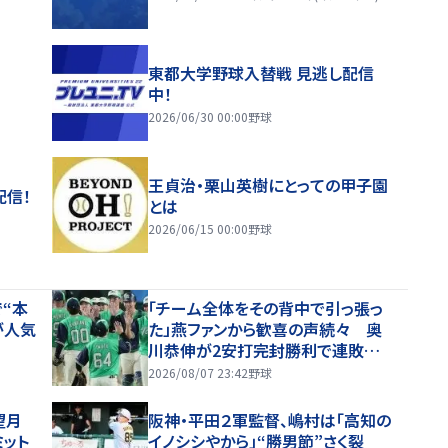
東都大学野球入替戦 見逃し配信
中！
2026/06/30 00:00
野球
王貞治・栗山英樹にとっての甲子園
配信！
とは
2026/06/15 00:00
野球
“本
「チーム全体をその背中で引っ張っ
が人気
た」燕ファンから歓喜の声続々 奥
川恭伸が2安打完封勝利で連敗スト
ップ「まさに頼れるエースの仕事！」
2026/08/07 23:42
野球
望月
阪神・平田２軍監督、嶋村は「高知の
ット
イノシシやから」“勝男節”さく裂