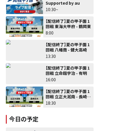
Supported by au
10:30~
【配信終了】夏の甲子園 1
回戦 東海大甲府 - 鶴岡東
8:00
【配信終了】夏の甲子園 1
回戦 八幡商 - 健大高崎
13:30
【配信終了】夏の甲子園 1
回戦 立命館宇治 - 有明
16:00
【配信終了】夏の甲子園 1
回戦 立正大淞南 - 長崎日
大
18:30
今日の予定