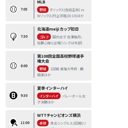
MLB
7:05
野球
Rソックス(吉田正尚) vs.
Wソックス(村上宗隆)(8:10)ほか
北海道meiji カップ初日
7:30
ゴルフ
国内女子 吉澤柚月、
佐藤心結ら出場(リンクは外部)
第108回全国高校野球選手
権大会
8:00
野球
1回戦 東海大甲府 - 鶴
岡東ほか
夏季インターハイ
9:30
インターハイ
バレーボール女
子決勝ほか
WTTチャンピオンズ横浜
11:00
卓球
男女シングルス2回戦(リ