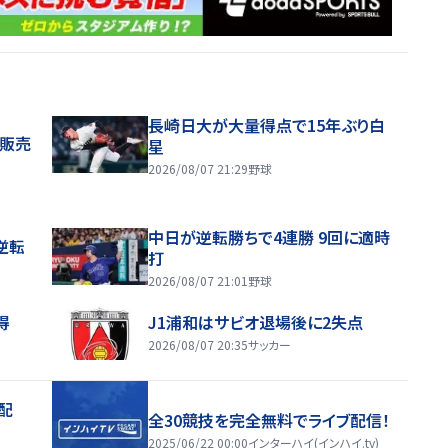
長崎日大が大量得点で15年ぶり白
般販売
星
2026/08/07 21:29
野球
中日が逆転勝ちで4連勝 9回に適時
逆転
打
2026/08/07 21:01
野球
得
J1浦和はサビオ退場後に2失点
2026/08/07 20:35
サッカー
配
全30競技を完全無料でライブ配信！
2025/06/22 00:00
インターハイ(インハイ.tv)