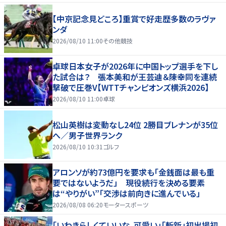
【中京記念見どころ】重賞で好走歴多数のラヴァ
ンダ
2026/08/10 11:00
その他競技
卓球日本女子が2026年に中国トップ選手を下し
た試合は？ 張本美和が王芸迪＆陳幸同を連続
撃破で圧巻V【WTTチャンピオンズ横浜2026】
2026/08/10 11:00
卓球
松山英樹は変動なし24位 2勝目ブレナンが35位
へ／男子世界ランク
2026/08/10 10:31
ゴルフ
アロンソが約73億円を要求も「金銭面は最も重
要ではないようだ」 現役続行を決める要素
は“やりがい”「交渉は前向きに進んでいる」
2026/08/08 06:20
モータースポーツ
「いわきらしくていいな、可愛い」「斬新」初出場初