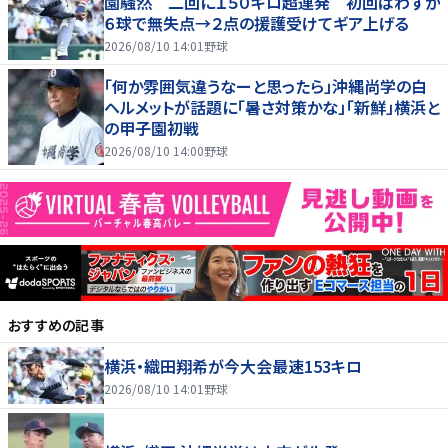
園騒然 二回に１５０キロ超連発 初回はわずか
６球で無失点→２点の援護受けてギア上げる
2026/08/10 14:01
野球
「何か雰囲気違うなーと思ったら」沖縄尚学の白
ヘルメットが話題に「暑さ対策かな」「新鮮」横浜と
の甲子園初戦
2026/08/10 14:00
野球
おすすめの記事
横浜・織田翔希が今大会最速153キロ
2026/08/10 14:01
野球