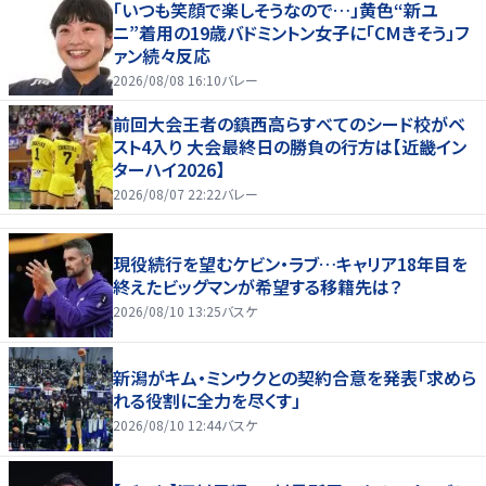
「いつも笑顔で楽しそうなので…」黄色“新ユ
ニ”着用の19歳バドミントン女子に「CMきそう」フ
ァン続々反応
2026/08/08 16:10
バレー
前回大会王者の鎮西高らすべてのシード校がベ
スト4入り 大会最終日の勝負の行方は【近畿イン
ターハイ2026】
2026/08/07 22:22
バレー
現役続行を望むケビン・ラブ…キャリア18年目を
終えたビッグマンが希望する移籍先は？
2026/08/10 13:25
バスケ
新潟がキム・ミンウクとの契約合意を発表「求めら
れる役割に全力を尽くす」
2026/08/10 12:44
バスケ