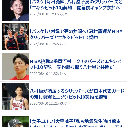
【バスケ】河村勇輝、八村塁所属のクリッパーズと
「エキシビット10」契約 開幕前キャンプ参加へ
2026/08/10 12:37
バスケ
【バスケ】八村塁と夢の共闘へ！河村勇輝がＮＢＡ
クリッパーズとエキシビット１０契約
2026/08/10 11:52
バスケ
ＮＢＡ挑戦３季目河村 クリッパーズとエキシビ
ット１０契約 契約勝ち取り八村塁と共闘だ
2026/08/10 11:32
バスケ
八村塁が所属するクリッパーズが日本代表ガード
の河村勇輝とエグジビット10契約を締結
2026/08/10 11:21
バスケ
【女子ゴルフ】大里桃子「私も地震発生時は熊本