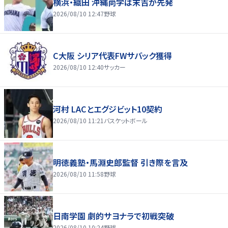
横浜・織田 沖縄尚学は末吉が先発
2026/08/10 12:47
野球
C大阪 シリア代表FWサバック獲得
2026/08/10 12:40
サッカー
河村 LACとエグジビット10契約
2026/08/10 11:21
バスケットボール
明徳義塾・馬淵史郎監督 引き際を言及
2026/08/10 11:58
野球
日南学園 劇的サヨナラで初戦突破
2026/08/10 10:24
野球