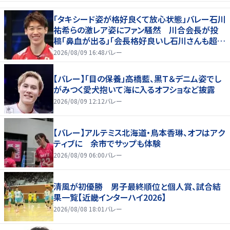
「タキシード姿が格好良くて放心状態」バレー石川
祐希らの激レア姿にファン騒然 川合会長が投
稿「鼻血が出る」「会長格好良いし石川さんも超格
好いい」
2026/08/09 16:48
バレー
【バレー】「目の保養」高橋藍、黒Ｔ＆デニム姿でし
がみつく愛犬抱いて海に入るオフショなど披露
2026/08/09 12:12
バレー
【バレー】アルテミス北海道・鳥本香琳、オフはアク
ティブに 余市でサップも体験
2026/08/09 06:00
バレー
清風が初優勝 男子最終順位と個人賞、試合結
果一覧【近畿インターハイ2026】
2026/08/08 18:01
バレー