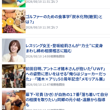
2026/08/10 11:31
ゴルフ
ゴルファーのための食事学「炭水化物(糖質)と
は？」
2026/08/10 11:30
ゴルフ
レスリング女王・登坂絵莉さんが“力士”に変身
まわし締め相撲稽古に臨む
2026/08/10 14:08
相撲格闘技
前田日明、アントニオ猪木さんが抱いた「ＵＷＦ」
への姿勢に思いをはせる「俺らはジョーカーだっ
た」…「猪木×アリ」５０周年記念「メモリアル展」
2026/08/10 12:47
相撲格闘技
幕下・可貴（かき）が白熱の１７番「落ち着いて自分
の相撲を取りたい」同郷の元小結・遠藤から指導
も