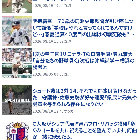
2026/08/10 10:56
野球
明徳義塾 ７０歳の馬淵史郎監督が引き際につ
いて語る「学校はやれと言ってくれてるんですけ
ど…」春夏通算４０度目の出場は初戦突破も“馬
淵節”炸裂
2026/08/10 11:58
野球
【夏の甲子園】サヨナラ打の日南学園・豊丸蒼大
「自分たちの野球貫く」次戦は沖縄尚学－横浜の
勝者と
2026/08/05 00:00
野球
シュート数は３対１４、それでも熊本は負けなかっ
た 守護神・佐藤史騎が好守連発「県民に元気や
勇気を与えられる存在になりたい」
2026/08/10 12:40
サッカー
Ｃ大阪がシリア代表ＦＷパブロ・サバック獲得「多
くのゴールを共に祝えることを望んでいます。何曲
か一緒に歌えたら」