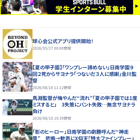
球心会公式アプリ提供開始！
2026/05/27 00:00
野球
【夏の甲子園】「ワンプレー諦めない」日南学園９
回２死からサヨナラ「つないだ３人に感謝」金川監
督
2026/08/10 11:12
野球
馬淵監督が悔やんだ“流れ”「夏の甲子園では1度
ミスすると」 3失策にバント失敗…無念サヨナラ
負け
2026/08/10 10:39
野球
「影のヒーロー」日南学園の劇勝呼んだ“神走
塁” 悲鳴→歓声にX仰天「特大ファインプレー」