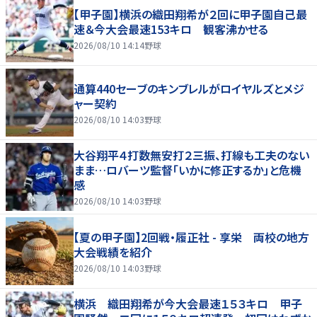
【甲子園】横浜の織田翔希が２回に甲子園自己最
速＆今大会最速153キロ 観客沸かせる
2026/08/10 14:14
野球
通算440セーブのキンブレルがロイヤルズとメジ
ャー契約
2026/08/10 14:03
野球
大谷翔平４打数無安打２三振、打線も工夫のない
まま…ロバーツ監督「いかに修正するか」と危機
感
2026/08/10 14:03
野球
【夏の甲子園】2回戦・履正社 - 享栄 両校の地方
大会戦績を紹介
2026/08/10 14:03
野球
横浜 織田翔希が今大会最速１５３キロ 甲子