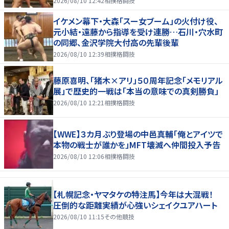
2026/08/10 12:42
相撲格闘技
イケメン幕下・大森「スー女ブーム」の火付け役、
元小結・遠藤から指導を受け連勝…石川・穴水町
の同郷、金沢学院大付高の先輩後輩
2026/08/10 12:39
相撲格闘技
藤原喜明、「猪木×アリ」５０周年記念「メモリアル
展」で歴史的一戦は「本当の意味での真剣勝負」
2026/08/10 12:21
相撲格闘技
【WWE】３カ月ぶり登場の中邑真輔「俺とアイツで
本物の戦士が誰かを」MFT壊滅へ仲間投入予告
2026/08/10 12:06
相撲格闘技
【札幌記念・ヤマタケの特注馬】今年は大混戦！
圧倒的な距離実績が心強いシェイクユアハート
2026/08/10 11:15
その他競技