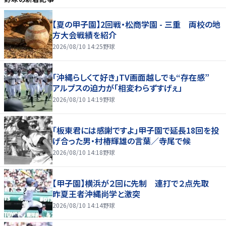
【夏の甲子園】2回戦・松商学園 - 三重 両校の地
方大会戦績を紹介
2026/08/10 14:25
野球
「沖縄らしくて好き」TV画面越しでも“存在感”
アルプスの迫力が「相変わらずすげぇ」
2026/08/10 14:19
野球
「板東君には感謝ですよ」甲子園で延長18回を投
げ合った男・村椿輝雄の言葉／寺尾で候
2026/08/10 14:18
野球
【甲子園】横浜が２回に先制 連打で２点先取
昨夏王者沖縄尚学と激突
2026/08/10 14:14
野球