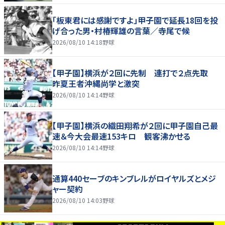
「板東君には感謝ですよ」甲子園で延長18回を投
げ合った男・村椿輝雄の言葉／寺尾で候
2026/08/10 14:18
野球
【甲子園】横浜が２回に先制 連打で２点先取
昨夏王者沖縄尚学と激突
2026/08/10 14:14
野球
【甲子園】横浜の織田翔希が２回に甲子園自己最
速＆今大会最速153キロ 観客沸かせる
2026/08/10 14:14
野球
通算440セーブのキンブレルがロイヤルズとメジ
ャー契約
2026/08/10 14:03
野球