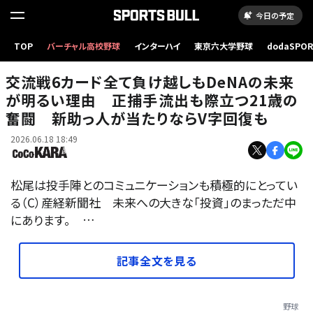
今日の予定
TOP
バーチャル高校野球
インターハイ
東京六大学野球
dodaSPO
（新しいタブ
交流戦6カード全て負け越しもDeNAの未来
が明るい理由 正捕手流出も際立つ21歳の
奮闘 新助っ人が当たりならV字回復も
2026.06.18 18:49
松尾は投手陣とのコミュニケーションも積極的にとってい
る（C）産経新聞社 未来への大きな「投資」のまっただ中
にあります。 …
記事全文を見る
野球