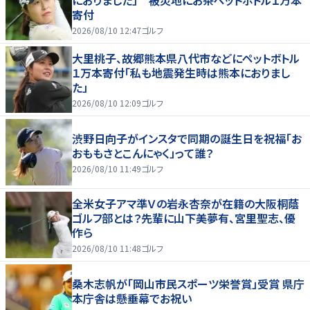
におりました」 被災地にお茶ペットボトル１万本
寄付
2026/08/10 12:47
ゴルフ
大里桃子、故郷熊本県八代市などにペットボトル
１万本寄付「私も地震発生時は熊本におりまし
た」
2026/08/10 12:09
ゴルフ
渋野日向子がインスタで同期の誕生日を祝福「お
おももさとこんにゃく」って誰？
2026/08/10 11:49
ゴルフ
全米女子アマ準Ｖの岩永杏奈が在籍の大阪桐蔭
ゴルフ部とは？先輩に山下美夢有、宮里聖志、優
作ら
2026/08/10 11:48
ゴルフ
桑木志帆が「岡山市民スポーツ栄誉賞」受賞 県庁
本庁舎は懸垂幕でお祝い