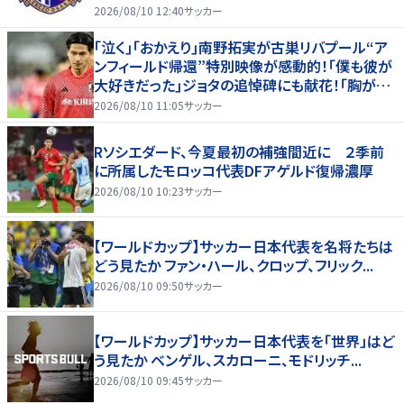
2026/08/10 12:40
サッカー
｢泣く｣｢おかえり｣南野拓実が古巣リバプール“ア
ンフィールド帰還”特別映像が感動的！｢僕も彼が
大好きだった｣ジョタの追悼碑にも献花！｢胸が熱
くなります…｣
2026/08/10 11:05
サッカー
Rソシエダード、今夏最初の補強間近に ２季前
に所属したモロッコ代表DFアゲルド復帰濃厚
2026/08/10 10:23
サッカー
【ワールドカップ】サッカー日本代表を名将たちは
どう見たか ファン・ハール、クロップ、フリック...
2026/08/10 09:50
サッカー
【ワールドカップ】サッカー日本代表を「世界」はど
う見たか ベンゲル、スカローニ、モドリッチ...
2026/08/10 09:45
サッカー