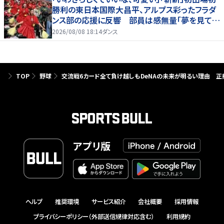
勝利の東日本国際大昌平、アルプス彩ったフラダ
ンス部の応援に反響 部員は感無量「夢を見てい
るよう」
2026/08/08 18:14
ダンス
TOP
野球
交流戦6カード全て負け越しもDeNAの未来が明るい理由 正
アプリ版
ヘルプ
推奨環境
サービス紹介
会社概要
採用情報
プライバシーポリシー（外部送信規律対応含む）
利用規約