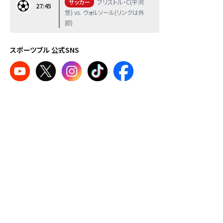
サッカー
ブリストル・C(平河
27:45
悠) vs. ウォルソール(リンクは外
部)
スポーツブル 公式SNS