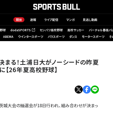
競技
速報
ライブ配信
マンガ
見逃し動画
野球
dodaSPORTS
センバツ高校野球
高校サッカー
バーチャル春高バ
（新しいタブで開く）
ABEMA
ウインタースポーツ
パラスポーツ
ダンス
モータースポーツ
そ
決まる！土浦日大がノーシードの昨夏
に【26年夏高校野球】
権茨城大会の抽選会が18日行われ、組み合わせが決まっ