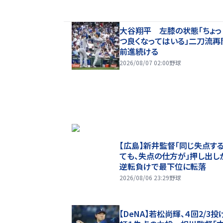
大谷翔平 左膝の状態「ちょっ
つ良くなってはいる」二刀流再
前進続ける
2026/08/07 02:00
野球
【広島】新井監督「同じ失点す
ても、失点の仕方が」押し出し
逆転負けで最下位に転落
2026/08/06 23:29
野球
【DeNA】若松尚輝、４回2/3投