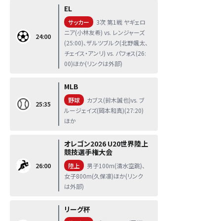
EL
サッカー
3次 第1戦 ヤギェロ
ニア(小林友希) vs. レンジャーズ
24:00
(25:00)、ザルツブルク(北野颯太、
チェイス・アンリ) vs. パフォス(26:
00)ほか(リンクは外部)
MLB
野球
カブス(鈴木誠也)vs. ブ
25:35
ルージェイズ(岡本和真)(27:20)
ほか
オレゴン2026 U20世界陸上
競技選手権大会
26:00
陸上
男子100m(清水空跳)、
女子800m(久保凛)ほか(リンク
は外部)
リーグ杯