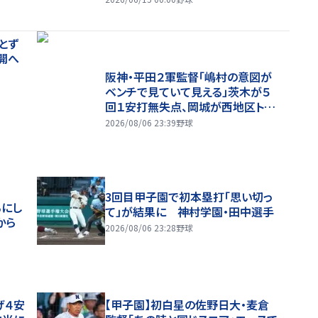
とず
開へ
阪神・平田２軍監督「嶋村の意図が
ベンチで見ていて見える」茨木が５
回１安打無失点、岡城が西地区トッ
プタイ１７盗塁
2026/08/06 23:39
野球
3回目甲子園で初本塁打「思い切っ
るにし
て」が結果に 神村学園・田中選手
から
2026/08/06 23:28
野球
げ４安
【甲子園】初白星の佐野日大・麦倉