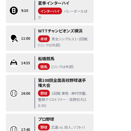
夏季インターハイ
9:30
インターハイ
バレーボールほ
か
WTTチャンピオンズ横浜
11:00
卓球
男女シングルス1・2回戦
(リンクは外部)
船橋競馬
14:35
競馬
(リンクは外部)
第108回全国高校野球選手
権大会
16:00
野球
1回戦 東筑 - 神村学園、
聖隷クリストファー - 佐野日大(1
8:30)
プロ野球
野球
広島 vs. 巨人、ソフトバ
17:45