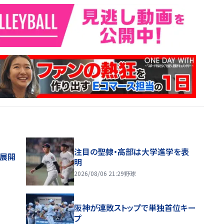
注目の聖隷・高部は大学進学を表
舗展開
明
2026/08/06 21:29
野球
阪神が連敗ストップで単独首位キー
プ