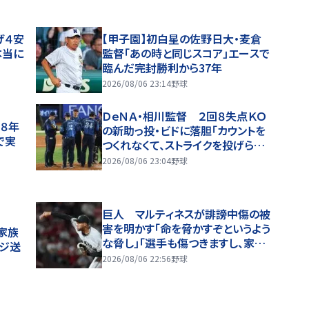
げ４安
【甲子園】初白星の佐野日大・麦倉
本当に
監督「あの時と同じスコア」エースで
臨んだ完封勝利から37年
2026/08/06 23:14
野球
ＤｅＮＡ・相川監督 ２回８失点ＫＯ
和８年
の新助っ投・ビドに落胆「カウントを
で実
つくれなくて、ストライクを投げられ
ない」２軍再調整を明言
2026/08/06 23:04
野球
巨人 マルティネスが誹謗中傷の被
害を明かす「命を脅かすぞというよう
の家族
な脅し」「選手も傷つきますし、家族
ージ送
は全く関係ない存在なので」
2026/08/06 22:56
野球