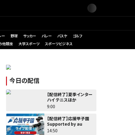
レー
野球
サッカー
バレー
バスケ
ゴルフ
の他競技
大学スポーツ
スポーツビジネス
今日の配信
【配信終了】夏季インター
ハイ テニスほか
9:00
【配信終了】応援甲子園
Supported by au
14:50