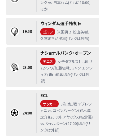
ンク vs. 日本ハム(ともに18:00)
ほか
ウィンダム選手権初日
19:50
ゴルフ
米国男子 松山英樹、
久常涼らが出場(リンクは外部)
ナショナルバンク・オープン
テニス
女子ダブルス1回戦 サ
23:00
ムソノワ/加藤組戦、リャン エンシ
ュオ/青山組戦ほか(リンクは外
部)
ECL
サッカー
3次 第1戦 デブレツ
ェニ vs. コペンハーゲン(鈴木淳
24:00
之介)(26:00)、アヤックス(板倉滉)
vs. シェルボーン(27:00)ほか(リ
ンクは外部)