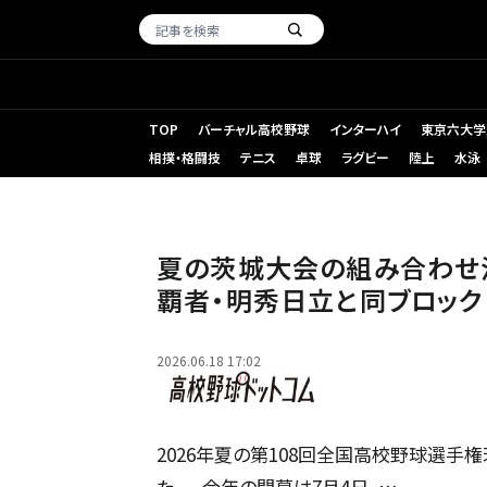
TOP
バーチャル高校野球
インターハイ
東京六大学
相撲・格闘技
テニス
卓球
ラグビー
陸上
水泳
土浦日大の嶋
夏の茨城大会の組み合わせ
覇者・明秀日立と同ブロック
2026.06.18 17:02
2026年夏の第108回全国高校野球選手
た。 今年の開幕は7月4日。…