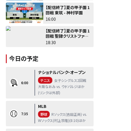
【配信終了】夏の甲子園 1
回戦 東筑 - 神村学園
16:00
【配信終了】夏の甲子園 1
回戦 聖隷クリストファー -
佐野日大
18:30
今日の予定
ナショナルバンク・オープン
テニス
女子シングルス2回戦
6:00
大坂なおみ vs. ウドバルジほか
(リンクは外部)
MLB
7:35
野球
Rソックス(吉田正尚) vs.
Wソックス(村上宗隆)(8:10)ほか