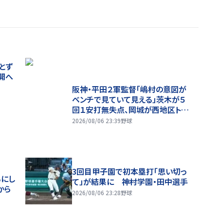
とず
開へ
阪神・平田２軍監督「嶋村の意図が
ベンチで見ていて見える」茨木が５
回１安打無失点、岡城が西地区トッ
プタイ１７盗塁
2026/08/06 23:39
野球
3回目甲子園で初本塁打「思い切っ
るにし
て」が結果に 神村学園・田中選手
から
2026/08/06 23:28
野球