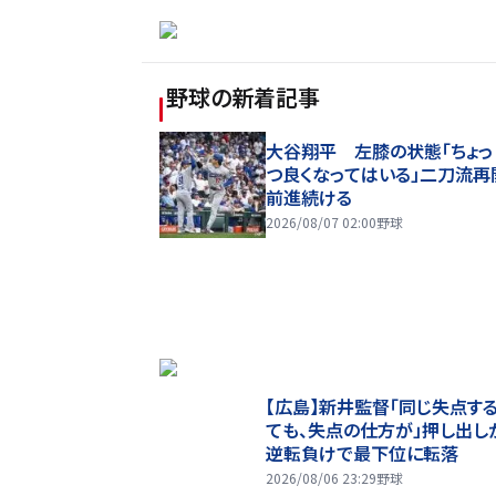
野球
の新着記事
大谷翔平 左膝の状態「ちょっ
つ良くなってはいる」二刀流再
前進続ける
2026/08/07 02:00
野球
【広島】新井監督「同じ失点す
ても、失点の仕方が」押し出し
逆転負けで最下位に転落
2026/08/06 23:29
野球