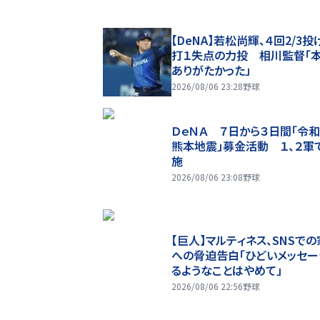
【DeNA】若松尚輝、４回2/3投
打１失点の力投 相川監督「
ありがたかった」
2026/08/06 23:28
野球
ＤｅＮＡ ７日から３日間「令
熊本地震」募金活動 １、２軍
施
2026/08/06 23:08
野球
【巨人】マルティネス、SNSで
への脅迫告白「ひどいメッセ
るようなことはやめて」
2026/08/06 22:56
野球