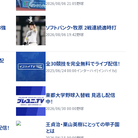
2026/08/06 21:05
野球
8強
ソフトバンク・牧原 2戦連続適時打
2026/08/06 19:42
野球
配
全30競技を完全無料でライブ配信！
2025/06/24 00:00
インターハイ(インハイ.tv)
東都大学野球入替戦 見逃し配信
中！
2026/06/30 00:00
野球
王貞治・栗山英樹にとっての甲子園
配信！
とは
2026/06/15 00:00
野球