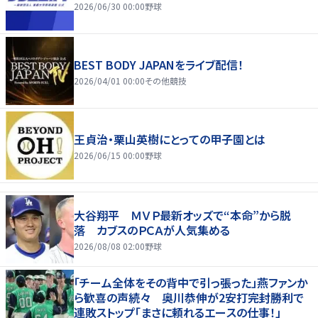
2026/06/30 00:00
野球
BEST BODY JAPANをライブ配信！
2026/04/01 00:00
その他競技
王貞治・栗山英樹にとっての甲子園とは
2026/06/15 00:00
野球
大谷翔平 ＭＶＰ最新オッズで“本命”から脱
落 カブスのＰＣＡが人気集める
2026/08/08 02:00
野球
「チーム全体をその背中で引っ張った」燕ファンか
ら歓喜の声続々 奥川恭伸が2安打完封勝利で
連敗ストップ「まさに頼れるエースの仕事！」