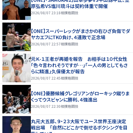
原弘希VS塩川琉斗は契約体重で開催
2026/08/07 23:18
相撲格闘技
【ONE】スーパーレックがまさかの右ひざ負傷でダ
ヤカエフにTKO負け、４連敗で正念場
2026/08/07 22:57
相撲格闘技
元Ｋ-１王者が再婚を報告 お相手は１０代女性
「色々言われそうですが…」「一人の男としてもさ
らに精進」久保優太が報告
2026/08/07 22:45
相撲格闘技
【ONE】優勝候補グレゴリアンがローキック蹴りま
くってウスビャンに勝利、４強進出
2026/08/07 22:30
相撲格闘技
丸元大五郎、９・２３大阪でユース世界王座決定
戦出場 「自然にどこかで倒せるボクシングを目