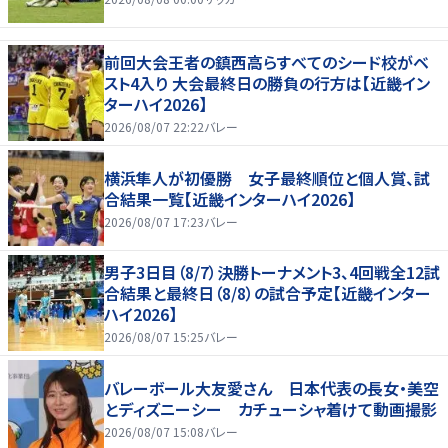
前回大会王者の鎮西高らすべてのシード校がベ
スト4入り 大会最終日の勝負の行方は【近畿イン
ターハイ2026】
2026/08/07 22:22
バレー
横浜隼人が初優勝 女子最終順位と個人賞、試
合結果一覧【近畿インターハイ2026】
2026/08/07 17:23
バレー
男子3日目（8/7）決勝トーナメント3、4回戦全12試
合結果と最終日（8/8）の試合予定【近畿インター
ハイ2026】
2026/08/07 15:25
バレー
バレーボール大友愛さん 日本代表の長女・美空
とディズニーシー カチューシャ着けて動画撮影
2026/08/07 15:08
バレー