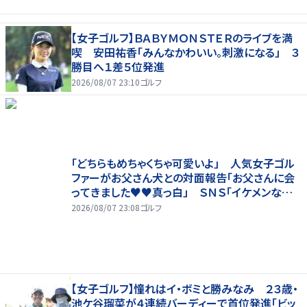
【女子ゴルフ】ＢＡＢＹＭＯＮＳＴＥＲのライブを満
喫 安田祐香「みんなかわいい。刺激になる」 ３
勝目へ１差５位発進
2026/08/07 23:10
ゴルフ
「どちらもめちゃくちゃ可愛いよ」 人気女子ゴル
ファーがお父さん犬との対面報告「お父さんに会
ってきました♥♥真っ白」 ＳＮＳ「イケメンなお
父さん」「白戸家入りするんですか？」
2026/08/07 23:08
ゴルフ
【女子ゴルフ】憧れはイ・ボミと勝みなみ ２３歳・
池ケ谷瑠菜が４連続バーディーで首位発進「ビッ