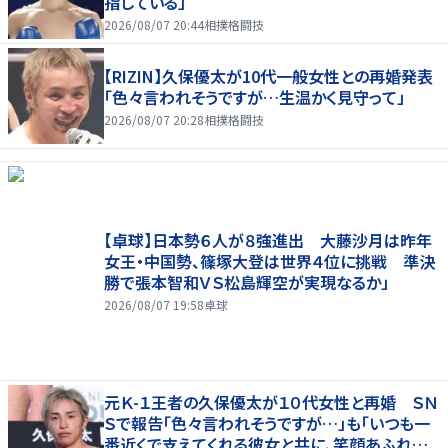
指している」
2026/08/07 20:44
相撲格闘技
【RIZIN】久保優太が10代一般女性との再婚発表
「色々言われそうですが…生温かく見守って」
2026/08/07 20:28
相撲格闘技
【卓球】日本勢６人が８強進出 大藤沙月は昨年
女王・中国勢、篠塚大登は世界４位に挑戦 準決
勝で張本智和ＶＳ松島輝空が実現なるか」
2026/08/07 19:58
卓球
元Ｋ-１王者の久保優太が１０代女性と再婚 ＳＮ
Ｓで報告「色々言われそうですが…」も「いつも一
番近くで支えてくれる彼女と共に、笑顔あふれる