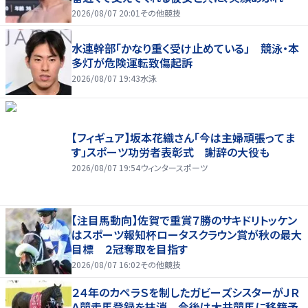
家庭を築いていきたい」
2026/08/07 20:01
その他競技
水連幹部「かなり重く受け止めている」 競泳・本
多灯が危険運転致傷起訴
2026/08/07 19:43
水泳
【フィギュア】坂本花織さん「今は主婦頑張ってま
す」スポーツ功労者表彰式 謝辞の大役も
2026/08/07 19:54
ウィンタースポーツ
【注目馬動向】佐賀で重賞７勝のサキドリトッケン
はスポーツ報知杯ロータスクラウン賞が秋の最大
目標 ２冠奪取を目指す
2026/08/07 16:02
その他競技
２４年のカペラＳを制したガビーズシスターがＪＲ
Ａ競走馬登録を抹消 今後は大井競馬に移籍予