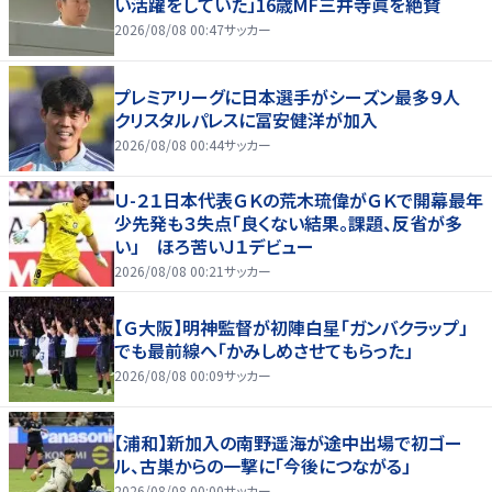
い活躍をしていた」16歳MF三井寺眞を絶賛
2026/08/08 00:47
サッカー
プレミアリーグに日本選手がシーズン最多９人
クリスタルパレスに冨安健洋が加入
2026/08/08 00:44
サッカー
Ｕ-２１日本代表ＧＫの荒木琉偉がＧＫで開幕最年
少先発も３失点「良くない結果。課題、反省が多
い」 ほろ苦いＪ１デビュー
2026/08/08 00:21
サッカー
【Ｇ大阪】明神監督が初陣白星「ガンバクラップ」
でも最前線へ「かみしめさせてもらった」
2026/08/08 00:09
サッカー
【浦和】新加入の南野遥海が途中出場で初ゴー
ル、古巣からの一撃に「今後につながる」
2026/08/08 00:00
サッカー