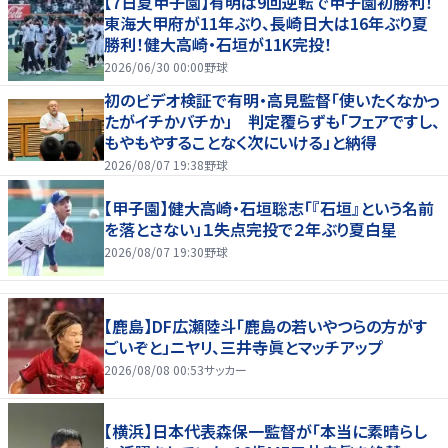
【7日夏甲子園】有明は9回逆転で甲子園初勝利！
東海大甲府が11年ぶり、長崎日大は16年ぶり夏
勝利！健大高崎・石垣が11K完投！
2026/06/30 00:00
野球
初のビデオ検証で有明・高見監督「使いたくなかっ
たがイチかバチか」 判定覆らずも「フェアですし、
もやもやすることなく次にいける」と納得
2026/08/07 19:38
野球
【甲子園】健大高崎・石垣聡志「『石垣』という名前
を落とさない」１失点完投で２年ぶり夏白星
2026/08/07 19:30
野球
【鹿島】DF広瀬陸斗「鹿島の若いやつらの方がす
ごいぞと」ニヤリ、三井寺眞とマッチアップ
2026/08/08 00:53
サッカー
【横浜】日本代表森保一監督が「本当に素晴らし