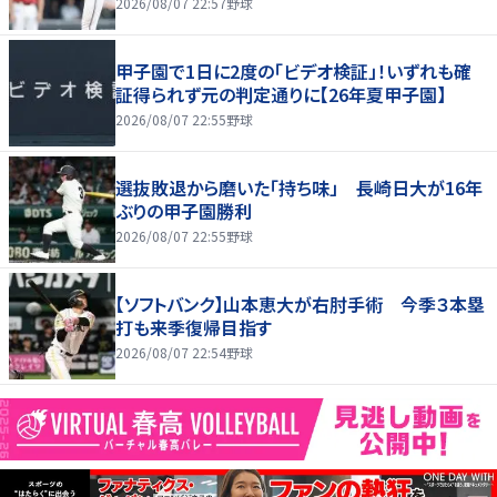
2026/08/07 22:57
野球
甲子園で1日に2度の「ビデオ検証」！いずれも確
証得られず元の判定通りに【26年夏甲子園】
2026/08/07 22:55
野球
選抜敗退から磨いた「持ち味」 長崎日大が16年
ぶりの甲子園勝利
2026/08/07 22:55
野球
【ソフトバンク】山本恵大が右肘手術 今季３本塁
打も来季復帰目指す
2026/08/07 22:54
野球