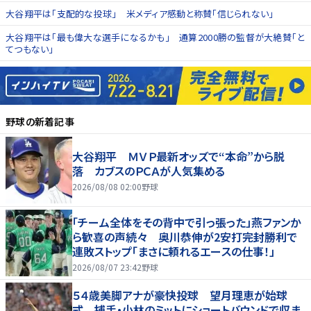
大谷翔平は「支配的な投球」 米メディア感動と称賛「信じられない」
大谷翔平は「最も偉大な選手になるかも」 通算2000勝の監督が大絶賛「と
てつもない」
野球
の新着記事
大谷翔平 ＭＶＰ最新オッズで“本命”から脱
落 カブスのＰＣＡが人気集める
2026/08/08 02:00
野球
「チーム全体をその背中で引っ張った」燕ファンか
ら歓喜の声続々 奥川恭伸が2安打完封勝利で
連敗ストップ「まさに頼れるエースの仕事！」
2026/08/07 23:42
野球
５４歳美脚アナが豪快投球 望月理恵が始球
式 捕手・小林のミットにショートバウンドで収ま