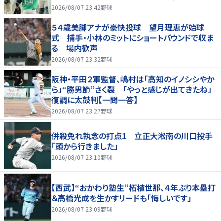
2026/08/07 23:42
野球
５４歳美脚アナが豪快投球 望月理恵が始球
式 捕手・小林のミットにショートバウンドで収ま
る 場内歓声
2026/08/07 23:32
野球
阪神・平田２軍監督、嶋村は「高知のイノシシやか
ら」“勝男節”さく裂 「やっと感じが出てきたね」
復調に太鼓判【一問一答】
2026/08/07 23:27
野球
併殺免れ執念の打点1 立正大淞南の川口投手
「頭から行きました」
2026/08/07 23:10
野球
【西武】“おかわり塾生”柘植世那、４年ぶり本塁打
＆高橋光成を生かすリードも「悔しいです」
2026/08/07 23:09
野球