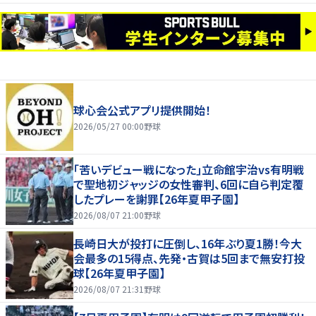
球心会公式アプリ提供開始！
2026/05/27 00:00
野球
｢苦いデビュー戦になった｣立命館宇治vs有明戦
で聖地初ジャッジの女性審判、6回に自ら判定覆
したプレーを謝罪【26年夏甲子園】
2026/08/07 21:00
野球
長崎日大が投打に圧倒し、16年ぶり夏1勝！今大
会最多の15得点、先発・古賀は5回まで無安打投
球【26年夏甲子園】
2026/08/07 21:31
野球