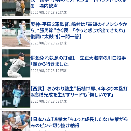
る 場内歓声
2026/08/07 23:32
野球
阪神・平田２軍監督、嶋村は「高知のイノシシやか
ら」“勝男節”さく裂 「やっと感じが出てきたね」
復調に太鼓判【一問一答】
2026/08/07 23:27
野球
併殺免れ執念の打点1 立正大淞南の川口投手
「頭から行きました」
2026/08/07 23:10
野球
【西武】“おかわり塾生”柘植世那、４年ぶり本塁打
＆高橋光成を生かすリードも「悔しいです」
2026/08/07 23:09
野球
【日本ハム】達孝太「ちょっと成長したな」失策がら
みのピンチ切り抜け納得