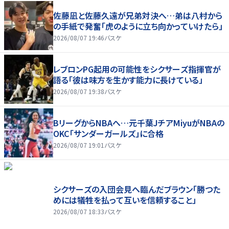
佐藤凪と佐藤久遠が兄弟対決へ…弟は八村から
の手紙で発奮「虎のように立ち向かっていけたら」
2026/08/07 19:46
バスケ
レブロンPG起用の可能性をシクサーズ指揮官が
語る「彼は味方を生かす能力に長けている」
2026/08/07 19:38
バスケ
BリーグからNBAへ…元千葉JチアMiyuがNBAの
OKC「サンダーガールズ」に合格
2026/08/07 19:01
バスケ
シクサーズの入団会見へ臨んだブラウン「勝つた
めには犠牲を払って互いを信頼すること」
2026/08/07 18:33
バスケ