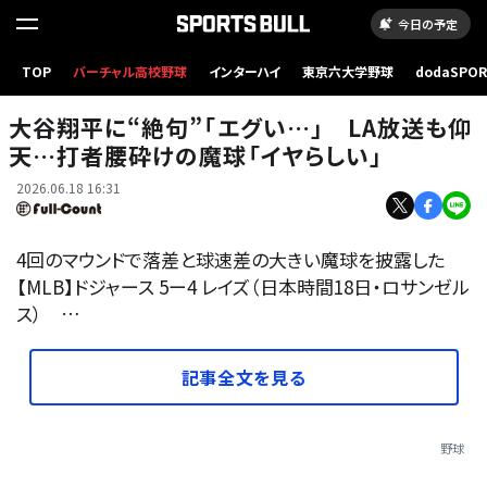
今日の予定
TOP
バーチャル高校野球
インターハイ
東京六大学野球
dodaSPO
レイズ戦に先発し、7勝目を挙げたドジャース・大谷翔平【写真：ロイター】
（新しいタブ
大谷翔平に“絶句”「エグい…」 LA放送も仰
天…打者腰砕けの魔球「イヤらしい」
2026.06.18 16:31
4回のマウンドで落差と球速差の大きい魔球を披露した
【MLB】ドジャース 5ー4 レイズ（日本時間18日・ロサンゼル
ス） …
記事全文を見る
野球