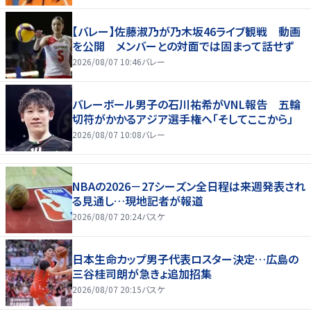
【バレー】佐藤淑乃が乃木坂46ライブ観戦 動画
を公開 メンバーとの対面では固まって話せず
2026/08/07 10:46
バレー
バレーボール男子の石川祐希がVNL報告 五輪
切符がかかるアジア選手権へ「そしてここから」
2026/08/07 10:08
バレー
NBAの2026－27シーズン全日程は来週発表され
る見通し…現地記者が報道
2026/08/07 20:24
バスケ
日本生命カップ男子代表ロスター決定…広島の
三谷桂司朗が急きょ追加招集
2026/08/07 20:15
バスケ