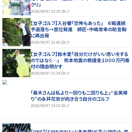
クリ」
2026/08/07 22:39
ゴルフ
【女子ゴルフ】入谷響「恐怖もあった」 ６戦連続
予選落ち→首位発進 師匠・中嶋常幸の助言胸
に再出発
2026/08/07 21:43
ゴルフ
【女子ゴルフ】鈴木愛「自分だけがいい思いをする
のではなく…」 熊本地震の救援金１０００万円寄
付の理由明かす
2026/08/07 21:34
ゴルフ
「桑木さんは私より一回りも二回りも上」“全英帰
り”の永井花奈が向き合う自分のゴルフ
2026/08/07 19:10
ゴルフ
【ONE】「SAMURAI2」山本歩夢VS平山諒中止、笠