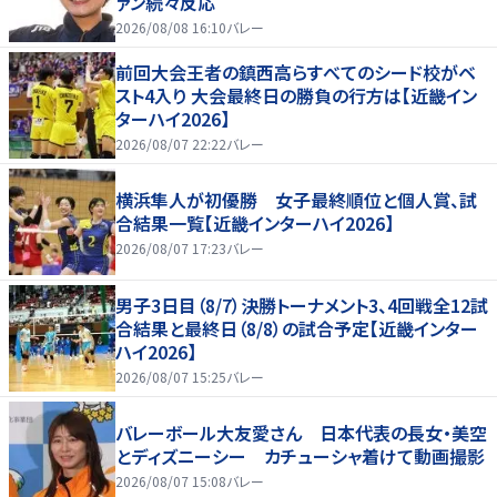
ァン続々反応
2026/08/08 16:10
バレー
前回大会王者の鎮西高らすべてのシード校がベ
スト4入り 大会最終日の勝負の行方は【近畿イン
ターハイ2026】
2026/08/07 22:22
バレー
横浜隼人が初優勝 女子最終順位と個人賞、試
合結果一覧【近畿インターハイ2026】
2026/08/07 17:23
バレー
男子3日目（8/7）決勝トーナメント3、4回戦全12試
合結果と最終日（8/8）の試合予定【近畿インター
ハイ2026】
2026/08/07 15:25
バレー
バレーボール大友愛さん 日本代表の長女・美空
とディズニーシー カチューシャ着けて動画撮影
2026/08/07 15:08
バレー