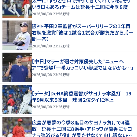
太一に「ずっとゼロで帰ってきてくれている。そう
いう日もある」チームは延長十二回に今季８度目
サヨナラ負け
2026/08/08 23:56
野球
阪神・平田２軍監督がスーパーリリーフの１年目
右腕を激賞「彼は１試合１試合が勝負だから」【一
問一答】
2026/08/08 23:32
野球
【中日】マラーが暑さ対策優先した“ニューヘ
ア”で登場「一番カッコいい髪型ではないかも…」
2026/08/08 23:29
野球
【データ】DeNA筒香嘉智がサヨナラ本塁打 19
年9月以来５本目 球団２位タイに浮上
2026/08/08 23:26
野球
広島が悪夢の今季８度目のサヨナラ負けで４連
敗 延長十二回に８番手・アドゥワが筒香にサヨ
ナラ弾浴びる「役割が果たせなくて申し訳ないで