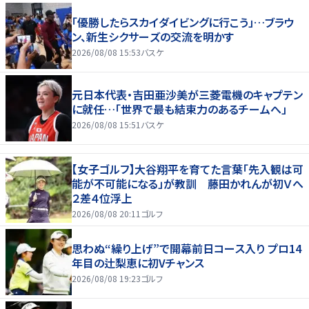
「優勝したらスカイダイビングに行こう」…ブラウ
ン、新生シクサーズの交流を明かす
2026/08/08 15:53
バスケ
元日本代表・吉田亜沙美が三菱電機のキャプテン
に就任…「世界で最も結束力のあるチームへ」
2026/08/08 15:51
バスケ
【女子ゴルフ】大谷翔平を育てた言葉「先入観は可
能が不可能になる」が教訓 藤田かれんが初Ｖへ
２差４位浮上
2026/08/08 20:11
ゴルフ
思わぬ“繰り上げ”で開幕前日コース入り プロ14
年目の辻梨恵に初Vチャンス
2026/08/08 19:23
ゴルフ