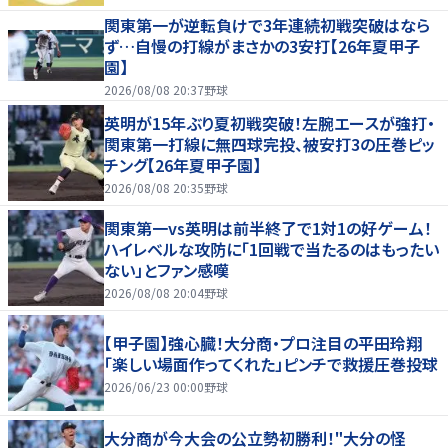
関東第一が逆転負けで3年連続初戦突破はなら
ず…自慢の打線がまさかの3安打【26年夏甲子
園】
2026/08/08 20:37
野球
英明が15年ぶり夏初戦突破！左腕エースが強打・
関東第一打線に無四球完投、被安打3の圧巻ピッ
チング【26年夏甲子園】
2026/08/08 20:35
野球
関東第一vs英明は前半終了で1対1の好ゲーム！
ハイレベルな攻防に「1回戦で当たるのはもったい
ない」とファン感嘆
2026/08/08 20:04
野球
【甲子園】強心臓！大分商・プロ注目の平田玲翔
「楽しい場面作ってくれた」ピンチで救援圧巻投球
2026/06/23 00:00
野球
大分商が今大会の公立勢初勝利！"大分の怪