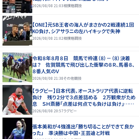
2026/08/08 21:03
相撲格闘技
【ONE】元SB王者の海人がまさかの２戦連続１回
KO負け、シアサラニの左ハイキックで失神
2026/08/08 21:02
相撲格闘技
令和８年８月８日 競馬で枠連（８）－（８）決着
は？ 佐賀競馬で飛び出した衝撃の８Ｒ、馬番８、
８番人気のＶ
2026/08/08 21:38
その他競技
【ラグビー】日本代表、オーストラリア代表に逆転
負け 残り２分で３点差詰める ２万観衆がため
息 ＳＨ斎藤「点差は何点でも負けは負け」…前
半にＳＯ伊藤龍が先制トライ、３２ー３５で惜敗
2026/08/08 20:57
ラグビー
張本美和が４強進出「勝ち切ることができて良か
った」 準決勝は中国・王芸迪と対戦