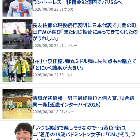
ラン・トーレス 移籍金92億円でパリSGへ
2026/08/08 22:51
サッカー
長友佑都の現役続行表明に日本代表で共闘の町
田ＦＷが喜び「また同じ舞台に戻ってきてくれたの
がうれしい」
2026/08/08 22:51
サッカー
【柏】小泉佳穂、弾丸ミドル弾に先制点もお膳立て
「とにかく結果が大きい」
2026/08/08 22:50
サッカー
清風が初優勝 男子最終順位と個人賞、試合結
果一覧【近畿インターハイ2026】
2026/08/08 18:01
バレー
「いつも笑顔で楽しそうなので…」黄色“新ユ
ニ”着用の19歳バドミントン女子に「CMきそう」フ