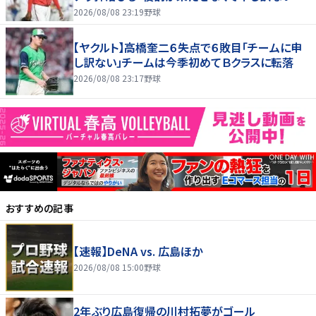
す」
2026/08/08 23:19
野球
【ヤクルト】高橋奎二６失点で６敗目「チームに申
し訳ない」チームは今季初めてＢクラスに転落
2026/08/08 23:17
野球
おすすめの記事
【速報】DeNA vs. 広島ほか
2026/08/08 15:00
野球
2年ぶり広島復帰の川村拓夢がゴール