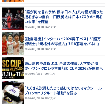
「誰が何を言おうが、僕は日本人」八村塁が語った
揺るぎない自負…田臥勇太は日本バスケの“明る
い未来”を確信
2026/08/08 18:36
バスケ
【独自選出】インターハイ2026男子ベスト5「超万
能戦士」「規格外の得点力」「U18落選をバネに」
2026/08/08 18:00
バスケ
東山高校や滋賀U18、台湾の強豪、大学勢が激
突…サン・クロレラ主催『SC CUP 2026』が開催へ
2026/08/08 17:00
バスケ
「たくさん説得したって感じではない」マクシー、レ
ブロンの“リクルート活動”を語る
2026/08/08 16:28
バスケ