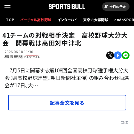
今日の予定
TOP
バーチャル高校野球
インターハイ
東京六大学野球
dodaSPO
組み合わせが決まり、ポーズをとる各チームの主将=大分市の別大興産スタジアム
（新しいタブ
41チームの対戦相手決定 高校野球大分大
会 開幕戦は高田対中津北
2026.06.18 11:30
7月5日に開幕する第108回全国高校野球選手権大分大
会（県高校野球連盟、朝日新聞社主催）の組み合わせ抽選
会が17日、大…
記事全文を見る
野球