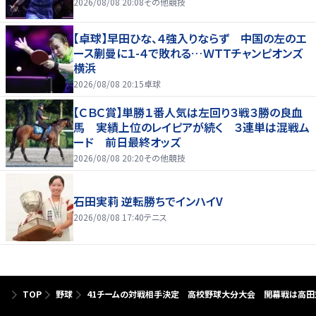
2026/08/08 20:08
その他競技
【卓球】早田ひな、４強入りならず 中国の左のエ
ース蒯曼に１-４で敗れる…ＷＴＴチャンピオンズ
横浜
2026/08/08 20:15
卓球
【ＣＢＣ賞】単勝１番人気は左回り３戦３勝の良血
馬 実績上位のレイピアが続く ３連単は混戦ム
ード 前日最終オッズ
2026/08/08 20:20
その他競技
石田実莉 逆転勝ちでインハイV
2026/08/08 17:40
テニス
TOP
野球
41チームの対戦相手決定 高校野球大分大会 開幕戦は高田