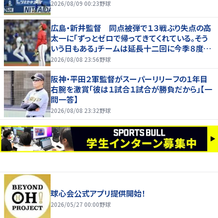
2026/08/09 00:23
野球
広島・新井監督 同点被弾で１３戦ぶり失点の高
太一に「ずっとゼロで帰ってきてくれている。そう
いう日もある」チームは延長十二回に今季８度目
サヨナラ負け
2026/08/08 23:56
野球
阪神・平田２軍監督がスーパーリリーフの１年目
右腕を激賞「彼は１試合１試合が勝負だから」【一
問一答】
2026/08/08 23:32
野球
球心会公式アプリ提供開始！
2026/05/27 00:00
野球