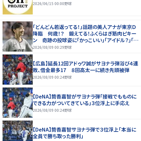
2026/06/15 00:00
野球
「どんどん若返ってる！」話題の美人アナが東京Ｄ
降臨 何歳！？ 鍛えてる！ふくらはぎ筋肉ピキー
ン 奇跡の投球姿に「かっこいい」「アイドル？」「女
神」
2026/08/09 00:29
野球
【広島】延長12回アドゥワ誠がサヨナラ弾浴び４連
敗、借金最多17 ８回高太一に続き先頭被弾
2026/08/09 00:24
野球
【DeNA】筒香嘉智がサヨナラ弾「接戦でもものに
できる力がついてきている」３位浮上に手応え
2026/08/09 00:24
野球
【DeNA】筒香嘉智サヨナラ弾で３位浮上「本当に
全員で勝ち取った勝利」