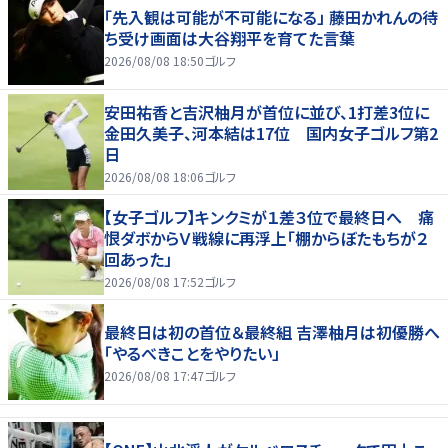
「先入観は可能が不可能になる」 藤田かれんの待
ち受け画面は大谷翔平を育てた言葉
2026/08/08 18:50
ゴルフ
安田祐香と吉沢柚月が首位に並び、1打差3位に
金田久美子、河本結は17位 国内女子ゴルフ第2
日
2026/08/08 18:06
ゴルフ
【女子ゴルフ】キンクミが１差３位で最終日へ 痛
恨ダボからＶ戦線に再浮上「棚からぼたもちが２
回あった」
2026/08/08 17:52
ゴルフ
最終日は初の首位＆最終組 吉澤柚月は初優勝へ
「やるべきことをやりたい」
2026/08/08 17:47
ゴルフ