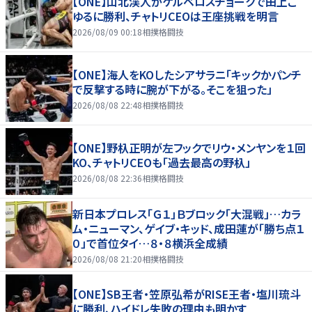
【ONE】山北渓人がケルベロスチョークで田上こ
ゆるに勝利、チャトリCEOは王座挑戦を明言
2026/08/09 00:18
相撲格闘技
【ONE】海人をKOしたシアサラニ「キックかパンチ
で反撃する時に腕が下がる。そこを狙った」
2026/08/08 22:48
相撲格闘技
【ONE】野杁正明が左フックでリウ・メンヤンを１回
KO、チャトリCEOも「過去最高の野杁」
2026/08/08 22:36
相撲格闘技
新日本プロレス「Ｇ１」Ｂブロック「大混戦」…カラ
ム・ニューマン、ゲイブ・キッド、成田蓮が「勝ち点１
０」で首位タイ…８・８横浜全成績
2026/08/08 21:20
相撲格闘技
【ONE】SB王者・笠原弘希がRISE王者・塩川琉斗
に勝利、ハイドレ失敗の理由も明かす