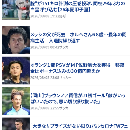
腕"が151キロ計測の圧巻投球、同校29年ぶりの
白星呼び込む【26年夏甲子園】
2026/08/08 19:32
野球
メッシの父が死去 ホルヘさん６８歳…長年の闘
病生活 入退院繰り返す
2026/08/09 00:42
サッカー
オランダ１部ＰＳＶがＭＦ佐野航大を獲得 移籍
金はボーナス込みの３０億円超えか
2026/08/08 23:08
サッカー
【岡山】ブラウンノア賢信がJ1初ゴール「敵がいっ
ぱいいたので、思い切り振り抜いた」
2026/08/08 22:55
サッカー
「大きなサプライズがない限り」バルセロナFWフェ