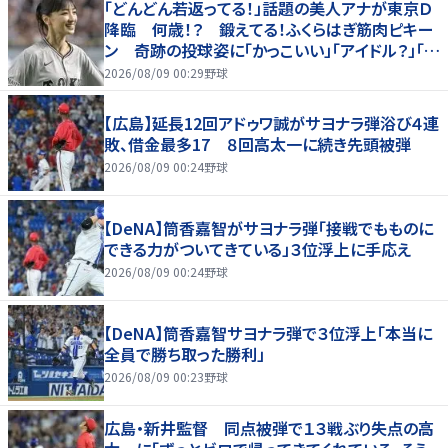
「どんどん若返ってる！」話題の美人アナが東京Ｄ
降臨 何歳！？ 鍛えてる！ふくらはぎ筋肉ピキー
ン 奇跡の投球姿に「かっこいい」「アイドル？」「女
神」
2026/08/09 00:29
野球
【広島】延長12回アドゥワ誠がサヨナラ弾浴び４連
敗、借金最多17 ８回高太一に続き先頭被弾
2026/08/09 00:24
野球
【DeNA】筒香嘉智がサヨナラ弾「接戦でもものに
できる力がついてきている」３位浮上に手応え
2026/08/09 00:24
野球
【DeNA】筒香嘉智サヨナラ弾で３位浮上「本当に
全員で勝ち取った勝利」
2026/08/09 00:23
野球
広島・新井監督 同点被弾で１３戦ぶり失点の高