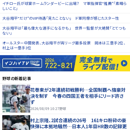
イチロー氏が球宴ホームランダービーに出場？ マ軍指揮官“推薦”「素晴ら
しいこと」
大谷翔平“だけ”のVIP待遇「見たことない」 ド軍同僚が感じたスター性
大谷翔平は「最も偉大な選手になるかも」 世界一監督が大絶賛「とてつも
ない」
オールスター中間発表、大谷翔平が両リーグ最多投票 岡本は三塁手2位、
村上は一塁手3位
野球
の新着記事
花巻東が2年連続初戦勝利…全国制覇へ強豪対
決を制す 今春の四国王者を相手にリード許さ
ず
2026/08/09 10:27
野球
村上宗隆、2試合連続の26号 161キロ粉砕の豪
快弾に本拠地騒然…日本人1年目HR数の記録更