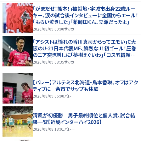
｢がまだせ！熊本！｣被災地・宇城市出身22歳ルー
キー、涙の試合後インタビューに全国からエール！
｢もらい泣きした｣｢薬師田くん、立派だったよ｣
2026/08/09 09:00
サッカー
｢アシストは憧れの香川真司からってエモい｣C大
阪のU-21日本代表MF、鮮烈なJ1初ゴール！圧巻
のニア突き刺しに｢夢樹えぐいわ｣｢ロス五輪頼む
ぞ｣
2026/08/09 08:35
サッカー
【バレー】アルテミス北海道・鳥本香琳、オフはアク
ティブに 余市でサップも体験
2026/08/09 06:00
バレー
清風が初優勝 男子最終順位と個人賞、試合結
果一覧【近畿インターハイ2026】
2026/08/08 18:01
バレー