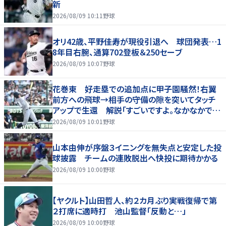
新
2026/08/09 10:11
野球
オリ42歳、平野佳寿が現役引退へ 球団発表…1
8年目右腕、通算702登板＆250セーブ
2026/08/09 10:07
野球
花巻東 好走塁での追加点に甲子園騒然！右翼
前方への飛球→相手の守備の隙を突いてタッチ
アップで生還 解説「すごいですよ。なかなかでき
ないプレー」
2026/08/09 10:01
野球
山本由伸が序盤３イニングを無失点と安定した投
球披露 チームの連敗脱出へ快投に期待かかる
2026/08/09 10:00
野球
【ヤクルト】山田哲人、約２カ月ぶり実戦復帰で第
２打席に適時打 池山監督「反動と…」
2026/08/09 10:00
野球