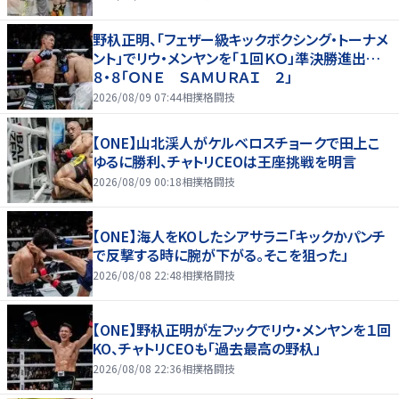
野杁正明、「フェザー級キックボクシング・トーナメ
ント」でリウ・メンヤンを「１回ＫＯ」準決勝進出…
８・８「ＯＮＥ ＳＡＭＵＲＡＩ ２」
2026/08/09 07:44
相撲格闘技
【ONE】山北渓人がケルベロスチョークで田上こ
ゆるに勝利、チャトリCEOは王座挑戦を明言
2026/08/09 00:18
相撲格闘技
【ONE】海人をKOしたシアサラニ「キックかパンチ
で反撃する時に腕が下がる。そこを狙った」
2026/08/08 22:48
相撲格闘技
【ONE】野杁正明が左フックでリウ・メンヤンを１回
KO、チャトリCEOも「過去最高の野杁」
2026/08/08 22:36
相撲格闘技