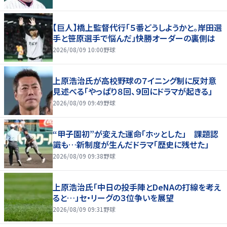
【巨人】橋上監督代行「５番どうしようかと。岸田選
手と笹原選手で悩んだ」快勝オーダーの裏側は
2026/08/09 10:00
野球
上原浩治氏が高校野球の７イニング制に反対意
見述べる「やっぱり８回、９回にドラマが起きる」
2026/08/09 09:49
野球
“甲子園初”が変えた運命「ホッとした」 課題認
識も…新制度が生んだドラマ「歴史に残せた」
2026/08/09 09:38
野球
上原浩治氏「中日の投手陣とDeNAの打線を考え
ると…」セ・リーグの３位争いを展望
2026/08/09 09:31
野球