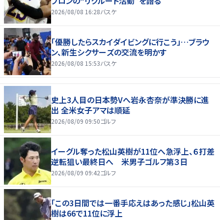
ブロンの“リクルート活動”を語る
2026/08/08 16:28
バスケ
「優勝したらスカイダイビングに行こう」…ブラウ
ン、新生シクサーズの交流を明かす
2026/08/08 15:53
バスケ
史上3人目の日本勢Vへ岩永杏奈が準決勝に進
出 全米女子アマは順延
2026/08/09 09:50
ゴルフ
イーグル奪った松山英樹が11位へ急浮上、６打差
逆転狙い最終日へ 米男子ゴルフ第３日
2026/08/09 09:42
ゴルフ
「この3日間では一番手応えはあった感じ」松山英
樹は66で11位に浮上