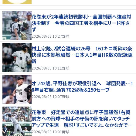
花巻東が2年連続初戦勝利…全国制覇へ強豪対
決を制す 今春の四国王者を相手にリード許さ
ず
2026/08/09 10:27
野球
村上宗隆、2試合連続の26号 161キロ粉砕の豪
快弾に本拠地騒然…日本人1年目HR数の記録更
新
2026/08/09 10:11
野球
オリ42歳、平野佳寿が現役引退へ 球団発表…1
8年目右腕、通算702登板＆250セーブ
2026/08/09 10:07
野球
花巻東 好走塁での追加点に甲子園騒然！右翼
前方への飛球→相手の守備の隙を突いてタッチ
アップで生還 解説「すごいですよ。なかなかでき
ないプレー」
2026/08/09 10:01
野球