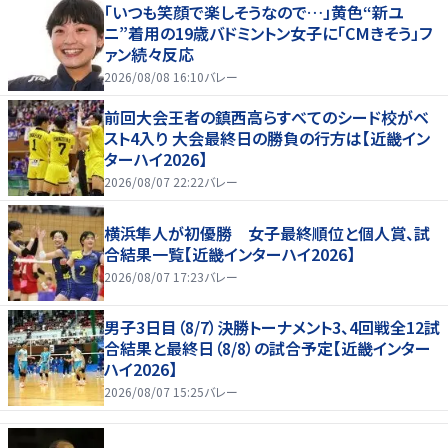
「いつも笑顔で楽しそうなので…」黄色“新ユ
ニ”着用の19歳バドミントン女子に「CMきそう」フ
ァン続々反応
2026/08/08 16:10
バレー
前回大会王者の鎮西高らすべてのシード校がベ
スト4入り 大会最終日の勝負の行方は【近畿イン
ターハイ2026】
2026/08/07 22:22
バレー
横浜隼人が初優勝 女子最終順位と個人賞、試
合結果一覧【近畿インターハイ2026】
2026/08/07 17:23
バレー
男子3日目（8/7）決勝トーナメント3、4回戦全12試
合結果と最終日（8/8）の試合予定【近畿インター
ハイ2026】
2026/08/07 15:25
バレー