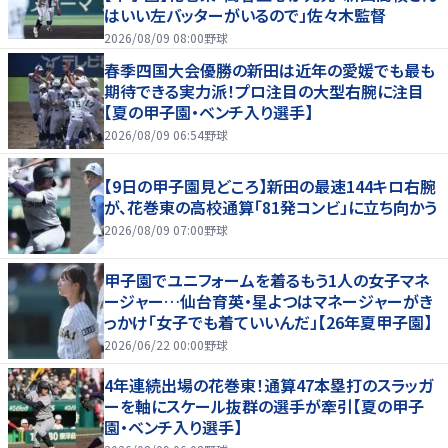
はいい左バッターがいるので」佐々木監督
2026/08/09 08:00
野球
春季四国大会優勝の新田は近年の愛媛でも最も
期待できる実力派！プロ注目の大型右腕に注目
【夏の甲子園・ベンチ入り選手】
2026/08/09 06:54
野球
【9日の甲子園見どころ】新田の最速144キロ右腕
が、花巻東の高校通算「81発コンビ」に立ち向かう
2026/08/09 07:00
野球
甲子園でユニフォームを着るもう1人の女子マネ
ージャー…仙台育英・星よつはマネージャーがき
っかけ「女子でも着ていいんだ」【26年夏甲子園】
2026/06/22 00:00
野球
4年連続出場の花巻東！通算47本塁打のスラッガ
ーを軸にスケール抜群の選手が牽引【夏の甲子
園・ベンチ入り選手】