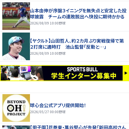
山本由伸が序盤３イニングを無失点と安定した投
球披露 チームの連敗脱出へ快投に期待かかる
2026/08/09 10:00
野球
【ヤクルト】山田哲人、約２カ月ぶり実戦復帰で第
２打席に適時打 池山監督「反動と…」
2026/08/09 10:00
野球
球心会公式アプリ提供開始！
2026/05/27 00:00
野球
【甲子園】花巻東・萬谷堅心が先発「新田高校さん