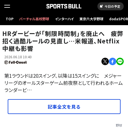
今日の予定
TOP
バーチャル高校野球
インターハイ
東京六大学野球
dodaSPO
昨年のホームランダービーで優勝したマリナーズのカル・ローリー【写真：ロイター】
（新しいタブ
HRダービーが「制限時間制」を廃止へ 疲弊
招く過酷ルールの見直し…米報道、Netflix
中継も影響
2026.06.18 10:40
第1ラウンドは20スイング、以降は15スイングに メジャー
リーグのオールスターゲーム前夜祭として行われるホーム
ランダービ…
記事全文を見る
野球