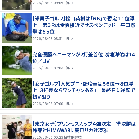
2026/08/09 09:09
ゴルフ
【米男子ゴルフ】松山英樹は「６６」で暫定１１位浮
上 第３Ｒは雷雲接近でサスペンデッド 平田憲
聖は６５位
2026/08/09 08:51
ゴルフ
完全優勝へニーマンが2打差首位 浅地洋佑は14
位／LIV
2026/08/09 07:04
ゴルフ
【女子ゴルフ】人気プロ・都玲華は５６位→８位浮
上「３打差ならワンチャンある」 最終日に逆転で
初Ｖ狙う
2026/08/09 07:00
ゴルフ
【東京女子】プリンセスカップ４強決定 準決勝は
鈴芽対HIMAWARI、辰巳リカ対凍雅
2026/08/09 09:23
相撲格闘技