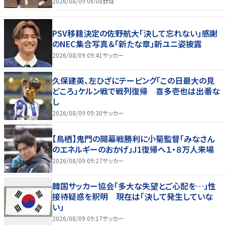
2026/08/09 06:08
野球
PSV移籍決定の佐野航大「決して忘れない」感謝
のNEC集合写真＆「新たな章」新ユニ姿披露
2026/08/09 09:41
サッカー
久保建英、左ひざにテーピング「この日最大の見
どころ」ケルン戦で戦列復帰 喜多壱也は出番な
し
2026/08/09 09:30
サッカー
【鳥栖】鬼門の開幕戦勝利に小菊監督「みなさん
のエネルギーのおかげ」J1復帰へ１・８万人来場
2026/08/09 09:27
サッカー
韓国サッカー協会「多大な失望とご心配を…」性
接待疑惑を釈明 現在は「決して発生していな
い」
2026/08/09 09:17
サッカー