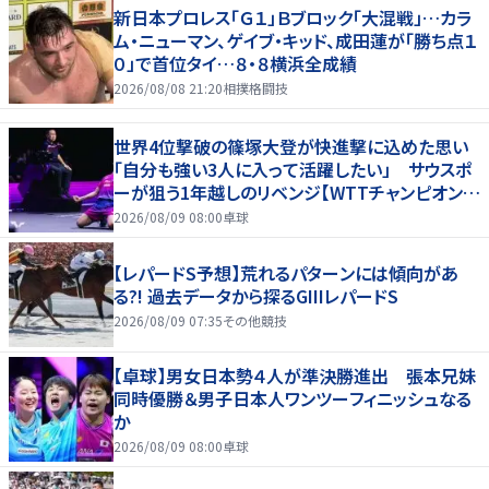
新日本プロレス「Ｇ１」Ｂブロック「大混戦」…カラ
ム・ニューマン、ゲイブ・キッド、成田蓮が「勝ち点１
０」で首位タイ…８・８横浜全成績
2026/08/08 21:20
相撲格闘技
世界4位撃破の篠塚大登が快進撃に込めた思い
「自分も強い3人に入って活躍したい」 サウスポ
ーが狙う1年越しのリベンジ【WTTチャンピオンズ
横浜2026】
2026/08/09 08:00
卓球
【レパードS予想】荒れるパターンには傾向があ
る?! 過去データから探るGIIIレパードS
2026/08/09 07:35
その他競技
【卓球】男女日本勢４人が準決勝進出 張本兄妹
同時優勝＆男子日本人ワンツーフィニッシュなる
か
2026/08/09 08:00
卓球