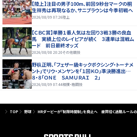
【陸上】注目の男子100m、前回９秒台マークの桐
生祥秀は再現なるか、サニブラウンは今季初戦へ
2026/08/09 07:26
陸上
【ＣＢＣ賞】単勝１番人気は左回り３戦３勝の良血
馬 実績上位のレイピアが続く ３連単は混戦ム
ード 前日最終オッズ
2026/08/08 20:20
その他競技
野杁正明、「フェザー級キックボクシング・トーナメ
ント」でリウ・メンヤンを「１回ＫＯ」準決勝進出…
８・８「ＯＮＥ ＳＡＭＵＲＡＩ ２」
2026/08/09 07:44
相撲・格闘技
TOP
野球
HRダービーが「制限時間制」を廃止へ 疲弊招く過酷ルールの見