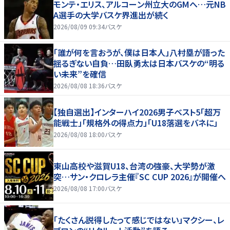
モンテ・エリス、アルコーン州立大のGMへ…元NB
A選手の大学バスケ界進出が続く
2026/08/09 09:34
バスケ
「誰が何を言おうが、僕は日本人」八村塁が語った
揺るぎない自負…田臥勇太は日本バスケの“明る
い未来”を確信
2026/08/08 18:36
バスケ
【独自選出】インターハイ2026男子ベスト5「超万
能戦士」「規格外の得点力」「U18落選をバネに」
2026/08/08 18:00
バスケ
東山高校や滋賀U18、台湾の強豪、大学勢が激
突…サン・クロレラ主催『SC CUP 2026』が開催へ
2026/08/08 17:00
バスケ
「たくさん説得したって感じではない」マクシー、レ