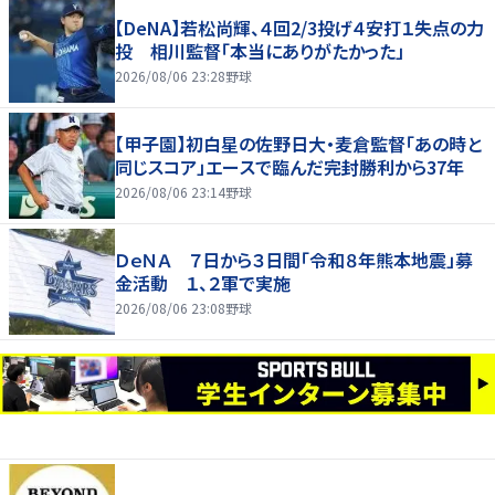
【DeNA】若松尚輝、４回2/3投げ４安打１失点の力
投 相川監督「本当にありがたかった」
2026/08/06 23:28
野球
【甲子園】初白星の佐野日大・麦倉監督「あの時と
同じスコア」エースで臨んだ完封勝利から37年
2026/08/06 23:14
野球
ＤｅＮＡ ７日から３日間「令和８年熊本地震」募
金活動 １、２軍で実施
2026/08/06 23:08
野球