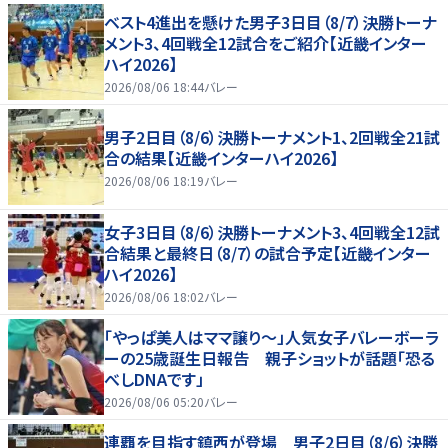
ベスト4進出を懸けた男子3日目（8/7）決勝トーナ
メント3、4回戦全12試合をご紹介【近畿インター
ハイ2026】
2026/08/06 18:44
バレー
男子2日目（8/6）決勝トーナメント1、2回戦全21試
合の結果【近畿インターハイ2026】
2026/08/06 18:19
バレー
女子3日目（8/6）決勝トーナメント3、4回戦全12試
合結果と最終日（8/7）の試合予定【近畿インター
ハイ2026】
2026/08/06 18:02
バレー
「やっぱ美人はママ譲り～」人気女子バレーボーラ
ーの25歳誕生日報告 親子ショットが話題「恐る
べしDNAです」
2026/08/06 05:20
バレー
連覇を目指す鎮西が登場 男子2日目（8/6）決勝