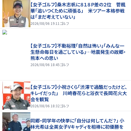
【女子ゴルフ】桑木志帆に８１８Ｐ差の２位 菅楓
華「追いつくために頑張る」 米ツアー本格参戦
は「まだ考えていない」
2026/08/06 19:11
ゴルフ
【女子ゴルフ】不動裕理「自然は怖い」「みんな一
生懸命毎日を過ごしている」…地震発生の故郷・
熊本への思い
2026/08/06 18:45
ゴルフ
【女子ゴルフ】小祝さくら「渋滞で過酷だったけど、
キレイだった」 川崎春花らと浴衣で長岡花火大
会を観覧
2026/08/06 18:32
ゴルフ
同郷・同学年の快挙に「自分は何してんだ？」 小
林光希は全英女子Vキャディを相棒に初優勝を