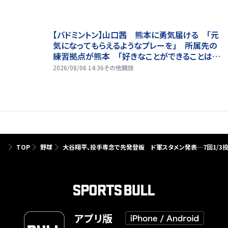
【バドミントン】山口茜 熊本に勇気届ける 「元
気になってもらえるようなプレーを」 所属先の
練習拠点が熊本 「好きなことができることは当
たり前じゃない」
2026/08/06 14:36
その他競技
TOP
野球
大谷翔平、投手専念で先発登板 ド軍スタメン発表…7回1/3
アプリ版