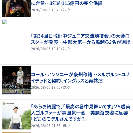
に合意…3年約115億円の完全保証
2026/08/06 19:23
バスケ
「第34回日・韓・中ジュニア交流競技会」の大会ロ
スターが発表…中部大第一から馬越ら3名が選出
2026/08/06 19:18
バスケ
コール・アンソニーが豪州移籍…メルボルン・ユナ
イテッドと契約、イングルスと再共演
2026/08/06 19:06
バスケ
「あらお綺麗で」「最高の暑中見舞いです」２５歳美
人ゴルファーが雰囲気一変 美麗浴衣姿に反響
「どこのモデルさんですか？」
2026/08/06 21:55
ゴルフ