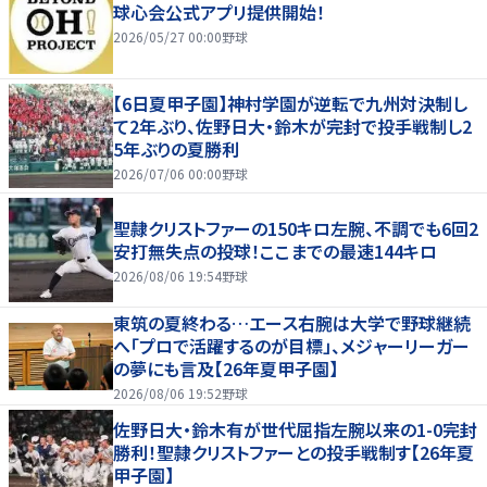
球心会公式アプリ提供開始！
2026/05/27 00:00
野球
【6日夏甲子園】神村学園が逆転で九州対決制し
て2年ぶり、佐野日大・鈴木が完封で投手戦制し2
5年ぶりの夏勝利
2026/07/06 00:00
野球
聖隷クリストファーの150キロ左腕、不調でも6回2
安打無失点の投球！ここまでの最速144キロ
2026/08/06 19:54
野球
東筑の夏終わる…エース右腕は大学で野球継続
へ「プロで活躍するのが目標」、メジャーリーガー
の夢にも言及【26年夏甲子園】
2026/08/06 19:52
野球
佐野日大・鈴木有が世代屈指左腕以来の1-0完封
勝利！聖隷クリストファーとの投手戦制す【26年夏
甲子園】