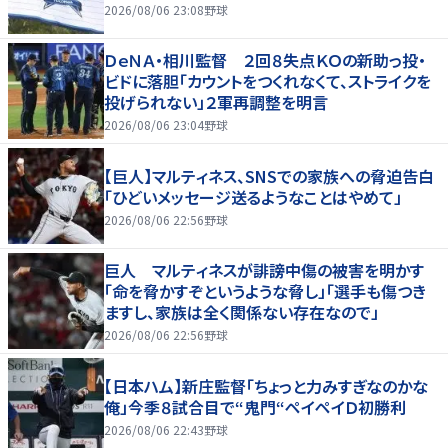
2026/08/06 23:08
野球
ＤｅＮＡ・相川監督 ２回８失点ＫＯの新助っ投・
ビドに落胆「カウントをつくれなくて、ストライクを
投げられない」２軍再調整を明言
2026/08/06 23:04
野球
【巨人】マルティネス、SNSでの家族への脅迫告白
「ひどいメッセージ送るようなことはやめて」
2026/08/06 22:56
野球
巨人 マルティネスが誹謗中傷の被害を明かす
「命を脅かすぞというような脅し」「選手も傷つき
ますし、家族は全く関係ない存在なので」
2026/08/06 22:56
野球
【日本ハム】新庄監督「ちょっと力みすぎなのかな
俺」今季８試合目で“鬼門“ペイペイＤ初勝利
2026/08/06 22:43
野球