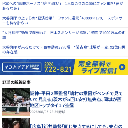
ド軍への“臨時ボーナス”が「桁違い」 1人あたりの金額にファン驚き「夢が
あるなあ」
大谷翔平の止まらぬ“経済効果” ファンに還元「40000×170」…スポンサ
ーも粋な計らい
“大谷翔平”効果で爆売れ？ 日本スポンサーが感謝、1週間で1000万本の衝
撃
大谷翔平が来るだけで…観客動員37％増 “閑古鳥”球場が一変、92億円男
の存在感
野球
の新着記事
阪神・平田２軍監督「嶋村の意図がベンチで見て
いて見える」茨木が５回１安打無失点、岡城が西
地区トップタイ１７盗塁
2026/08/06 23:39
野球
【広島】新井監督「同じ失点するにしても、失点の