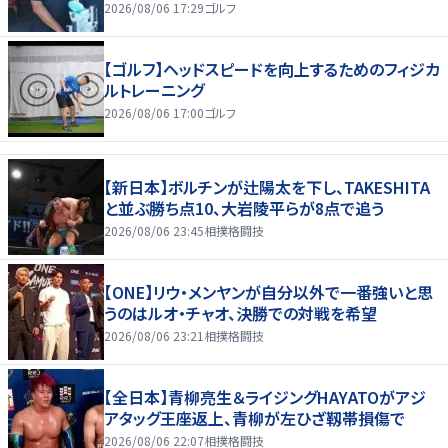
2026/08/06 17:29
ゴルフ
【ゴルフ】ヘッドスピードを向上するためのフィジカ
ルトレーニング
2026/08/06 17:00
ゴルフ
【新日本】ボルチンが辻陽太を下し、TAKESHITA
と並ぶ勝ち点10、大岩陵平らが8点で追う
2026/08/06 23:45
相撲格闘技
【ONE】リウ・メンヤンが自分以外で一番強いと思
うのはルオ・チャオ、決勝での対戦を希望
2026/08/06 23:21
相撲格闘技
【全日本】青柳亮生＆ライジングHAYATOがアジ
アタッグ王座返上、青柳が左ひざ靱帯損傷で
2026/08/06 22:07
相撲格闘技