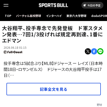
今日の予定
TOP
バーチャル高校野球
インターハイ
東京六大学野球
dodaSPO
ドジャース・大谷翔平【写真：黒澤崇】
（新しいタブ
大谷翔平、投手専念で先発登板 ド軍スタメ
ン発表…7回1/3投げれば規定再到達、1番に
エドマン
2026.06.18 01:15
投手専念は5試合ぶり【MLB】ドジャース ー レイズ（日本時
間18日・ロサンゼルス） ドジャースの大谷翔平投手は17
日（…
記事全文を見る
野球