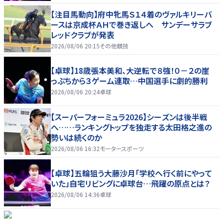
【注目馬動向】府中牝馬Ｓ１４着のヴァルキリーバ
ースは京成杯ＡＨで巻き返しへ サンデーサラブ
レッドクラブが発表
2026/08/06 20:15
その他競技
【卓球】18歳張本美和、大逆転で８強！０－２の崖
っぷちから３ゲーム連取…中国選手に劇的勝利
2026/08/06 20:24
卓球
【スーパーフォーミュラ2026】シーズンは後半戦
へ……ランキングトップを独走する太田格之進の
勢いは続くのか
2026/08/06 16:32
モータースポーツ
【卓球】五輪狙う大藤沙月「学校へ行く前にやって
いた」自宅リビングに卓球台…飛躍の原点とは？
2026/08/06 14:36
卓球