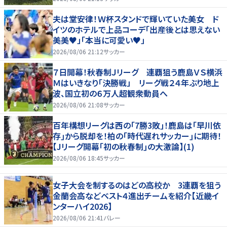
夫は堂安律！Ｗ杯スタンドで輝いていた美女 ド
イツのホテルで上品コーデ「出産後とは思えない
美美♥」「本当に可愛い♥」
2026/08/06 21:12
サッカー
７日開幕！秋春制Ｊリーグ 連覇狙う鹿島ＶＳ横浜
Ｍはいきなり「決勝戦」 リーグ戦２４年ぶり地上
波、国立初の６万人超観衆動員へ
2026/08/06 21:08
サッカー
百年構想リーグは西の｢7勝3敗｣！鹿島は｢早川依
存｣から脱却を！柏の｢時代遅れサッカー｣に期待！
【Jリーグ開幕｢初の秋春制｣の大激論】(1)
2026/08/06 18:45
サッカー
女子大会を制するのはどの高校か 3連覇を狙う
金蘭会高などベスト４進出チームを紹介【近畿イ
ンターハイ2026】
2026/08/06 21:41
バレー