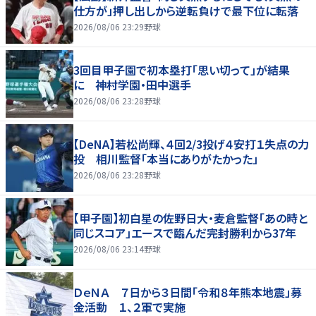
仕方が」押し出しから逆転負けで最下位に転落
2026/08/06 23:29
野球
3回目甲子園で初本塁打「思い切って」が結果
に 神村学園・田中選手
2026/08/06 23:28
野球
【DeNA】若松尚輝、４回2/3投げ４安打１失点の力
投 相川監督「本当にありがたかった」
2026/08/06 23:28
野球
【甲子園】初白星の佐野日大・麦倉監督「あの時と
同じスコア」エースで臨んだ完封勝利から37年
2026/08/06 23:14
野球
ＤｅＮＡ ７日から３日間「令和８年熊本地震」募
金活動 １、２軍で実施