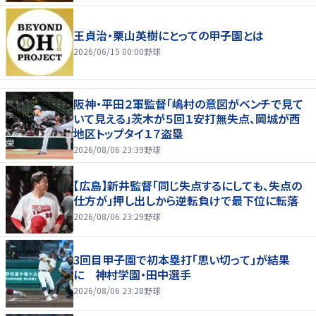
王貞治・栗山英樹にとっての甲子園とは
2026/06/15 00:00
野球
阪神・平田２軍監督「嶋村の意図がベンチで見て
いて見える」茨木が５回１安打無失点、岡城が西
地区トップタイ１７盗塁
2026/08/06 23:39
野球
【広島】新井監督「同じ失点するにしても、失点の
仕方が」押し出しから逆転負けで最下位に転落
2026/08/06 23:29
野球
3回目甲子園で初本塁打「思い切って」が結果
に 神村学園・田中選手
2026/08/06 23:28
野球