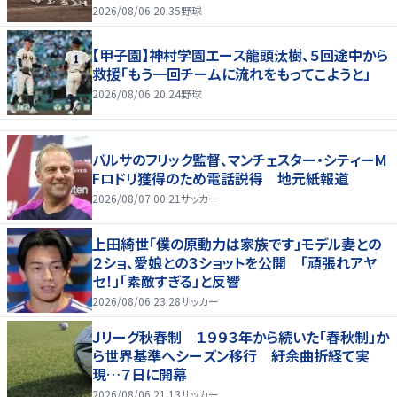
2026/08/06 20:35
野球
【甲子園】神村学園エース龍頭汰樹、５回途中から
救援「もう一回チームに流れをもってこようと」
2026/08/06 20:24
野球
バルサのフリック監督、マンチェスター・シティーM
Fロドリ獲得のため電話説得 地元紙報道
2026/08/07 00:21
サッカー
上田綺世「僕の原動力は家族です」モデル妻との
２ショ、愛娘との３ショットを公開 「頑張れアヤ
セ！」「素敵すぎる」と反響
2026/08/06 23:28
サッカー
Ｊリーグ秋春制 １９９３年から続いた「春秋制」か
ら世界基準へシーズン移行 紆余曲折経て実
現…７日に開幕
2026/08/06 21:13
サッカー