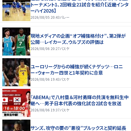
トーナメント1、2回戦全21試合を紹介【近畿インタ
ーハイ2026】
2026/08/05 20:43
バレー
現地メディアの企画“オフ補強格付け”、第2弾が
公開…レイカーズ、ウルブズの評価は
2026/08/06 20:27
バスケ
ユーロリーグからの補強が続くナゲッツ…ロニ
ー・ウォーカー四世と1年契約に合意
2026/08/06 19:43
バスケ
『ABEMA』で八村塁＆河村勇輝の共演を無料生中
継へ…男子日本代表の強化試合2試合を放送
2026/08/06 19:37
バスケ
サンズ、攻守の要の”悪役”ブルックスと契約延長