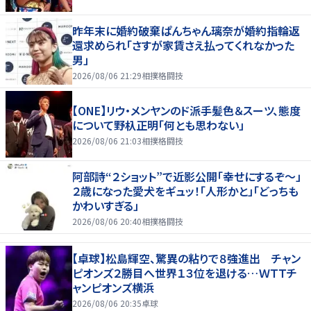
昨年末に婚約破棄ぱんちゃん璃奈が婚約指輪返
還求められ「さすが家賃さえ払ってくれなかった
男」
2026/08/06 21:29
相撲格闘技
【ONE】リウ・メンヤンのド派手髪色＆スーツ、態度
について野杁正明「何とも思わない」
2026/08/06 21:03
相撲格闘技
阿部詩“２ショット”で近影公開「幸せにするぞ〜」
２歳になった愛犬をギュッ！「人形かと」「どっちも
かわいすぎる」
2026/08/06 20:40
相撲格闘技
【卓球】松島輝空、驚異の粘りで８強進出 チャン
ピオンズ２勝目へ世界１３位を退ける…ＷＴＴチ
ャンピオンズ横浜
2026/08/06 20:35
卓球