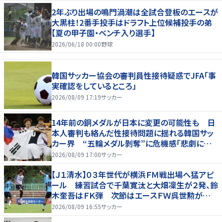
2年ぶり出場の鳴門渦潮は全試合登板のエースが
大黒柱！2番手投手はドラフト上位候補投手の弟
【夏の甲子園・ベンチ入り選手】
2026/06/18 00:00
野球
韓国サッカー協会の審判員性接待疑惑でJFA「事
実確認をしているところ」
2026/08/09 17:19
サッカー
14年前の銅メダルが日本に変更の可能性も 日
本人審判も絡んだ性接待問題に揺れる韓国サッ
カー界 “五輪メダル剝奪”に危機感「悲劇に見
舞われる」
2026/08/09 17:00
サッカー
【Ｊ１清水】０３年世代が横浜ＦＭ戦出場へ猛アピ
ール 練習試合で千葉寛汰と大畑凜生が２発、鈴
木奎吾はＦＫ弾 次節はエースＦＷ呉世勲が出
場停止
2026/08/09 16:55
サッカー