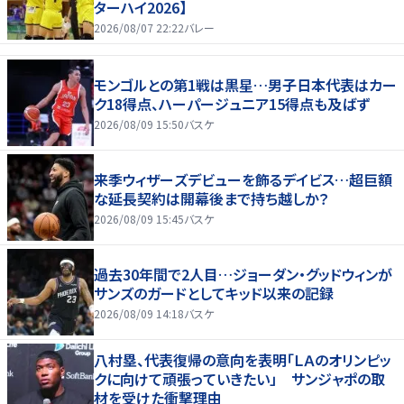
ターハイ2026】
2026/08/07 22:22
バレー
モンゴルとの第1戦は黒星…男子日本代表はカー
ク18得点、ハーパージュニア15得点も及ばず
2026/08/09 15:50
バスケ
来季ウィザーズデビューを飾るデイビス…超巨額
な延長契約は開幕後まで持ち越しか？
2026/08/09 15:45
バスケ
過去30年間で2人目…ジョーダン・グッドウィンが
サンズのガードとしてキッド以来の記録
2026/08/09 14:18
バスケ
八村塁、代表復帰の意向を表明「ＬＡのオリンピッ
クに向けて頑張っていきたい」 サンジャポの取
材を受けた衝撃理由