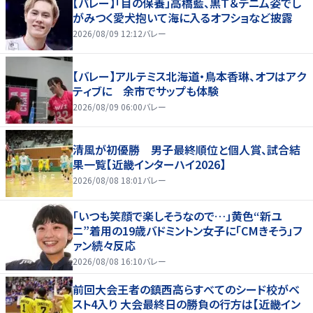
【バレー】「目の保養」高橋藍、黒Ｔ＆デニム姿でし
がみつく愛犬抱いて海に入るオフショなど披露
2026/08/09 12:12
バレー
【バレー】アルテミス北海道・鳥本香琳、オフはアク
ティブに 余市でサップも体験
2026/08/09 06:00
バレー
清風が初優勝 男子最終順位と個人賞、試合結
果一覧【近畿インターハイ2026】
2026/08/08 18:01
バレー
「いつも笑顔で楽しそうなので…」黄色“新ユ
ニ”着用の19歳バドミントン女子に「CMきそう」フ
ァン続々反応
2026/08/08 16:10
バレー
前回大会王者の鎮西高らすべてのシード校がベ
スト4入り 大会最終日の勝負の行方は【近畿イン