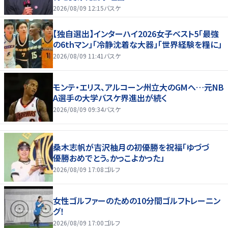
2026/08/09 12:15
バスケ
【独自選出】インターハイ2026女子ベスト5「最強
の6thマン」「冷静沈着な大器」「世界経験を糧に」
2026/08/09 11:41
バスケ
モンテ・エリス、アルコーン州立大のGMへ…元NB
A選手の大学バスケ界進出が続く
2026/08/09 09:34
バスケ
桑木志帆が吉沢柚月の初優勝を祝福「ゆづづ
優勝おめでとう。かっこよかった」
2026/08/09 17:08
ゴルフ
女性ゴルファーのための10分間ゴルフトレーニン
グ！
2026/08/09 17:00
ゴルフ