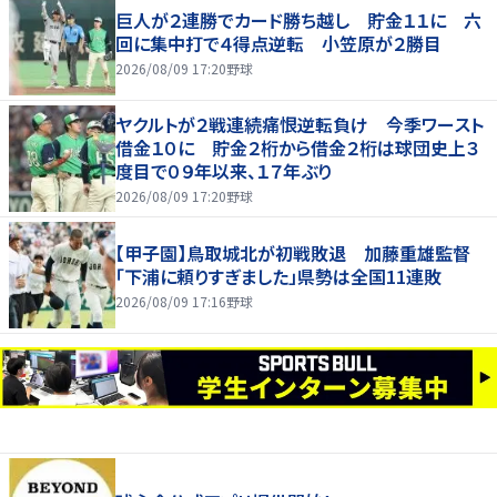
巨人が２連勝でカード勝ち越し 貯金１１に 六
回に集中打で４得点逆転 小笠原が２勝目
2026/08/09 17:20
野球
ヤクルトが２戦連続痛恨逆転負け 今季ワースト
借金１０に 貯金２桁から借金２桁は球団史上３
度目で０９年以来、１７年ぶり
2026/08/09 17:20
野球
【甲子園】鳥取城北が初戦敗退 加藤重雄監督
「下浦に頼りすぎました」県勢は全国11連敗
2026/08/09 17:16
野球