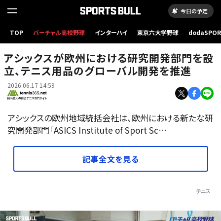
今日の予定
TOP
バーチャル高校野球
インターハイ
東京六大学野球
dodaSPO
（新しいタブ
アシックスが欧州における研究開発部門を設
立、テニス用品のグローバル開発を推進
2026.06.17 14:59
アシックスの欧州地域統括会社は、欧州における新たな研
究開発部門「ASICS Institute of Sport Sc…
記事全文を見る
テニス