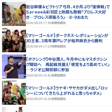
岩谷麻優＆ビクトリア弓月、４か月ぶり「復帰戦」で
Ｓａｒｅｅｅ＆彩羽匠と熱闘も敗戦「プロレス大好
き…プロレス頑張ろう」…８・９おおた
2026/08/09 17:36
相撲格闘技
【マリーゴールド】ダークネス・レボリューションが
3D王者、３周年瀬戸レアが桜井麻衣から勝利
2026/08/09 17:10
相撲格闘技
【ボクシング】中谷潤人、今月中にもマスボクシン
グ開始へ 再起戦見据え「感覚をより高めていく」
…ラジオ公開収録に参加
2026/08/09 16:41
相撲格闘技
【マリーゴールド】ウナギ・サヤカがダメ出し「ロッ
シーについてきたら上がれると思っちゃダメ」
2026/08/09 16:26
相撲格闘技