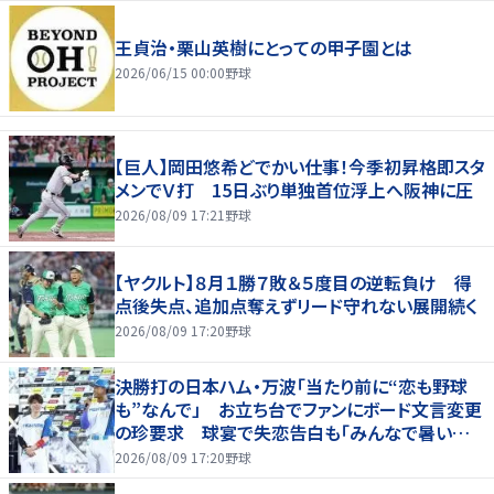
王貞治・栗山英樹にとっての甲子園とは
2026/06/15 00:00
野球
【巨人】岡田悠希どでかい仕事！今季初昇格即スタ
メンでＶ打 15日ぶり単独首位浮上へ阪神に圧
2026/08/09 17:21
野球
【ヤクルト】８月１勝７敗＆５度目の逆転負け 得
点後失点、追加点奪えずリード守れない展開続く
2026/08/09 17:20
野球
決勝打の日本ハム・万波「当たり前に“恋も野球
も”なんで」 お立ち台でファンにボード文言変更
の珍要求 球宴で失恋告白も「みんなで暑い夏
にしましょう！」
2026/08/09 17:20
野球