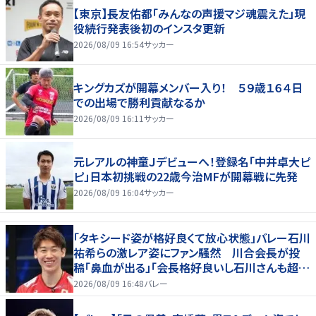
【東京】長友佑都「みんなの声援マジ魂震えた」現
役続行発表後初のインスタ更新
2026/08/09 16:54
サッカー
キングカズが開幕メンバー入り！ ５９歳１６４日
での出場で勝利貢献なるか
2026/08/09 16:11
サッカー
元レアルの神童Ｊデビューへ！登録名「中井卓大ピ
ピ」日本初挑戦の22歳今治MFが開幕戦に先発
2026/08/09 16:04
サッカー
「タキシード姿が格好良くて放心状態」バレー石川
祐希らの激レア姿にファン騒然 川合会長が投
稿「鼻血が出る」「会長格好良いし石川さんも超格
好いい」
2026/08/09 16:48
バレー