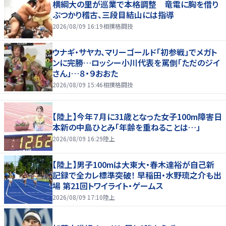
横綱大の里が巡業で本格調整 竜電に胸を借り
ぶつかり稽古、三段目結山には指導
2026/08/09 16:19
相撲格闘技
ウナギ・サヤカ、マリーゴールド「初参戦」でメガト
ンに完勝…ロッシー小川代表を罵倒「ただのジイ
さん」…８・９おおた
2026/08/09 15:46
相撲格闘技
【陸上】今年７月に31歳となった女子100m障害日
本新の中島ひとみ「年齢を重ねることは…」
2026/08/09 16:29
陸上
【陸上】男子100mは大東大・春木達裕が自己新
記録で全カレ標準突破！ 早稲田・水野琉之介も出
場 第21回トワイライト・ゲームス
2026/08/09 17:10
陸上