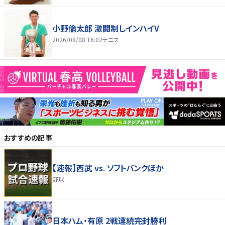
小野倫太郎 激闘制しインハイV
2026/08/08 16:02
テニス
おすすめの記事
【速報】西武 vs. ソフトバンクほか
野球
日本ハム・有原 2戦連続完封勝利