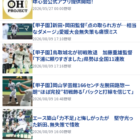
球心会公式アプリ提供開始！
2026/05/27 00:00
野球
【甲子園】新田・岡田監督「点の取られ方が…相当
なダメージ」愛媛大会無失策も痛恨ミス
2026/08/09 17:10
野球
【甲子園】鳥取城北が初戦敗退 加藤重雄監督
「下浦に頼りすぎました」県勢は全国11連敗
2026/08/09 17:16
野球
【甲子園】岡山学芸館166センチ左腕田路惣一
朗“ほぼ完投”初戦飾る「バックと打線を信じて」
2026/08/09 16:48
野球
エース築山「力不足」と悔しがったが 堅守光っ
た新田、無失策で惜敗
2026/08/09 16:00
野球