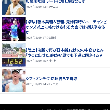
加藤未唯組 シードに屈し8強ならず
2026/08/09 13:38
テニス
【卓球】張本美和＆智和、兄妹同時Ｖへ チャンピ
オンズ以上に格付けされる大会では初快挙なる
か
2026/08/09 17:20
卓球
【陸上】決勝で再び日本新12秒62の中島ひとみ
「やっと出せた」向かい風でも予選と同タイムＶ
2026/08/09 15:42
陸上
シフィオンテク 逆転勝ちで雪辱
2026/08/09 14:28
テニス