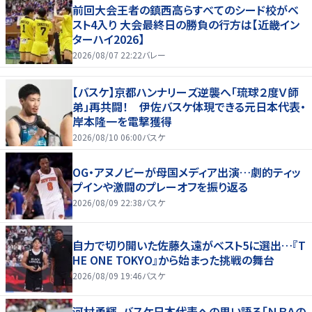
前回大会王者の鎮西高らすべてのシード校がベ
スト4入り 大会最終日の勝負の行方は【近畿イン
ターハイ2026】
2026/08/07 22:22
バレー
【バスケ】京都ハンナリーズ逆襲へ「琉球２度Ｖ師
弟」再共闘！ 伊佐バスケ体現できる元日本代表・
岸本隆一を電撃獲得
2026/08/10 06:00
バスケ
OG・アヌノビーが母国メディア出演…劇的ティッ
プインや激闘のプレーオフを振り返る
2026/08/09 22:38
バスケ
自力で切り開いた佐藤久遠がベスト5に選出…『T
HE ONE TOKYO』から始まった挑戦の舞台
2026/08/09 19:46
バスケ
河村勇輝、バスケ日本代表への思い語る「ＮＢＡの