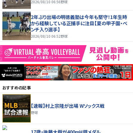
2026/08/10 06:56
野球
2年ぶり出場の明徳義塾は今年も堅守！1年生時
から経験している正捕手に注目【夏の甲子園・ベ
ンチ入り選手】
2026/08/10 06:52
野球
おすすめの記事
【速報】村上宗隆が出場 Wソックス戦
野球
17歳・後藤大樹が400mH銀メダル