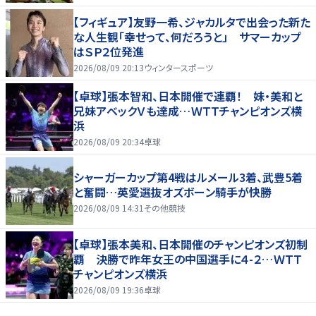
【フィギュア】友野一希、ジャカルタで出会った新た
な人生観「幸せって、何だろうと」 サマーカップ
はＳＰ２位発進
2026/08/09 20:13
ウィンタースポーツ
【卓球】張本智和、日本開催で連覇！ 妹・美和と
兄妹アベックＶも達成…ＷＴＴチャンピオンズ横
浜
2026/08/09 20:34
卓球
シャーガーカップ第4戦はルメール3着、武豊5着
と奮闘…英愛選抜オズボーン騎手が快勝
2026/08/09 14:31
その他競技
【卓球】張本美和、日本開催のチャンピオンズ初制
覇 決勝で昨年女王の中国選手に４-２…ＷＴＴ
チャンピオンズ横浜
2026/08/09 19:36
卓球