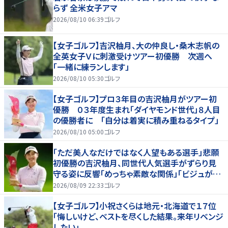
らず 全米女子アマ
2026/08/10 06:39
ゴルフ
【女子ゴルフ】吉沢柚月、大の仲良し・桑木志帆の
全英女子Ｖに刺激受けツアー初優勝 次週へ
「一緒に練ランします」
2026/08/10 05:30
ゴルフ
【女子ゴルフ】プロ３年目の吉沢柚月がツアー初
優勝 ０３年度生まれ「ダイヤモンド世代」８人目
の優勝者に 「自分は着実に積み重ねるタイプ」
2026/08/10 05:00
ゴルフ
「ただ美人なだけではなく人望もある選手」悲願
初優勝の吉沢柚月、同世代人気選手がずらり見
守る姿に反響「めっちゃ素敵な関係」「ビジュが良
すぎてびっくり」
2026/08/09 22:33
ゴルフ
【女子ゴルフ】小祝さくらは地元・北海道で１７位
「悔しいけど、ベストを尽くした結果。来年リベンジ
したい」