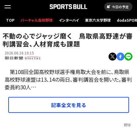
今日の予定
投球判定の練習をする審判委員ら=2026年6月14日午前9時46分、ヤマタスポーツパーク野
TOP
バーチャル高校野球
インターハイ
東京六大学野球
dodaSPO
球場、佐藤常敬撮影
（新しいタブ
不動の心でジャッジ磨く 鳥取県高野連が審
判講習会、人材育成も課題
2026.06.16 10:15
第108回全国高校野球選手権鳥取大会を前に、鳥取県
高校野球連盟は13、14の両日、審判講習会を開いた。審判
委員約30人…
記事全文を見る
野球