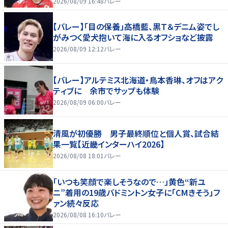
2026/08/09 16:48
バレー
【バレー】「目の保養」高橋藍、黒Ｔ＆デニム姿でし
がみつく愛犬抱いて海に入るオフショなど披露
2026/08/09 12:12
バレー
【バレー】アルテミス北海道・鳥本香琳、オフはアク
ティブに 余市でサップも体験
2026/08/09 06:00
バレー
清風が初優勝 男子最終順位と個人賞、試合結
果一覧【近畿インターハイ2026】
2026/08/08 18:01
バレー
「いつも笑顔で楽しそうなので…」黄色“新ユ
ニ”着用の19歳バドミントン女子に「CMきそう」フ
ァン続々反応
2026/08/08 16:10
バレー