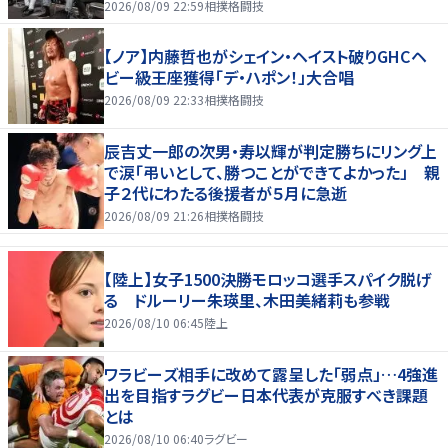
歯がゆさも」
2026/08/09 22:59
相撲格闘技
【ノア】内藤哲也がシェイン・ヘイスト破りGHCヘ
ビー級王座獲得「デ・ハポン！」大合唱
2026/08/09 22:33
相撲格闘技
辰吉丈一郎の次男・寿以輝が判定勝ちにリング上
で涙「弔いとして、勝つことができてよかった」 親
子２代にわたる後援者が５月に急逝
2026/08/09 21:26
相撲格闘技
【陸上】女子1500決勝モロッコ選手スパイク脱げ
る ドルーリー朱瑛里、木田美緒莉も参戦
2026/08/10 06:45
陸上
ワラビーズ相手に改めて露呈した「弱点」…4強進
出を目指すラグビー日本代表が克服すべき課題
とは
2026/08/10 06:40
ラグビー