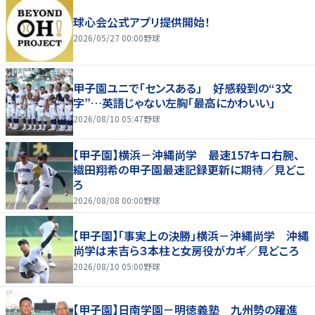
球心会公式アプリ提供開始！
2026/05/27 00:00
野球
甲子園ユニで「センスある」 好感殺到の“3文
字”…英語じゃない左胸「最高にかわいい」
2026/08/10 05:47
野球
【甲子園】横浜－沖縄尚学 最速157キロ右腕、
織田翔希の甲子園最速記録更新に期待／見どこ
ろ
2026/08/08 00:00
野球
【甲子園】「事実上の決勝」横浜－沖縄尚学 沖縄
尚学は末吉ら３本柱と女房役がカギ／見どころ
2026/08/10 05:00
野球
【甲子園】日南学園－明徳義塾 九州勢の躍進