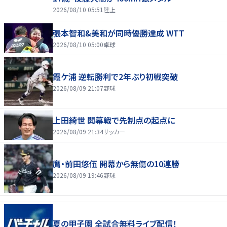
2026/08/10 05:51
陸上
張本智和&美和が同時優勝達成 WTT
2026/08/10 05:00
卓球
霞ケ浦 逆転勝利で2年ぶり初戦突破
2026/08/09 21:07
野球
上田綺世 開幕戦で先制点の起点に
2026/08/09 21:34
サッカー
鷹・前田悠伍 開幕から無傷の10連勝
2026/08/09 19:46
野球
夏の甲子園 全試合無料ライブ配信！