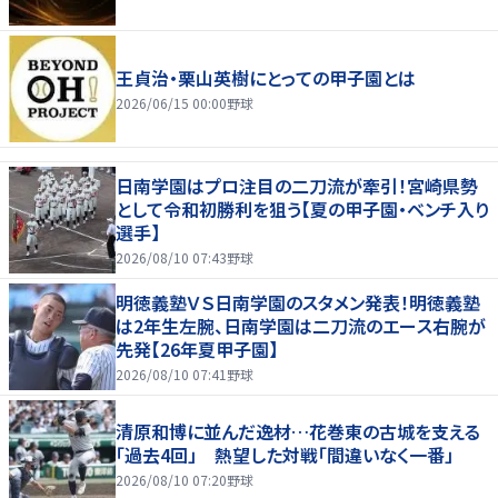
王貞治・栗山英樹にとっての甲子園とは
2026/06/15 00:00
野球
日南学園はプロ注目の二刀流が牽引！宮崎県勢
として令和初勝利を狙う【夏の甲子園・ベンチ入り
選手】
2026/08/10 07:43
野球
明徳義塾ＶＳ日南学園のスタメン発表！明徳義塾
は2年生左腕、日南学園は二刀流のエース右腕が
先発【26年夏甲子園】
2026/08/10 07:41
野球
清原和博に並んだ逸材…花巻東の古城を支える
「過去4回」 熱望した対戦「間違いなく一番」
2026/08/10 07:20
野球