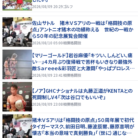
2026/08/09 20:29
ゴルフ
佐山サトル 猪木ＶＳアリの一戦は「格闘技の原
点」アントニオ猪木の功績称える 世紀の一戦か
ら５０年の記念展覧会開催
2026/08/10 05:00
相撲格闘技
【マリーゴールド】岩谷麻優「キツい、しんどい、痛
い…」４カ月ぶり復帰戦で苦杯もいきなり最強外
敵Ｓａｒｅｅｅ＆彩羽匠と大激闘「やっぱプロレス大
好き」
2026/08/09 23:41
相撲格闘技
【ノア】GHCナショナルは丸藤正道がKENTAとの
死闘制しV４「次は谷口でもいいぞ」
2026/08/09 23:08
相撲格闘技
猪木ＶＳアリは「格闘技の原点」５０周年展で初代
タイガーマスク、前田日明、藤波辰爾、藤原喜明が
懐古「本当の意味で真剣勝負」「（世に）通じない