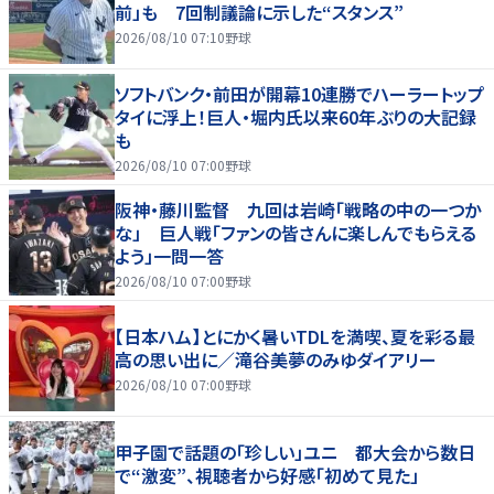
前」も 7回制議論に示した“スタンス”
2026/08/10 07:10
野球
ソフトバンク・前田が開幕10連勝でハーラートップ
タイに浮上！巨人・堀内氏以来60年ぶりの大記録
も
2026/08/10 07:00
野球
阪神・藤川監督 九回は岩崎「戦略の中の一つか
な」 巨人戦「ファンの皆さんに楽しんでもらえる
よう」一問一答
2026/08/10 07:00
野球
【日本ハム】とにかく暑いTDLを満喫、夏を彩る最
高の思い出に／滝谷美夢のみゆダイアリー
2026/08/10 07:00
野球
甲子園で話題の「珍しい」ユニ 都大会から数日
で“激変”、視聴者から好感「初めて見た」