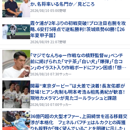
か、名将率いる名門か／見どころ
2026/08/10 05:00
野球
霞ケ浦が2年ぶりの初戦突破！プロ注目右腕を攻
略、6安打5得点で逆転勝利！茨城県勢60勝！【26
年夏甲子園】
2026/08/09 21:07
野球
｢マジでなんちゅー作戦なの槙野監督w｣ベンチ
前に掲げられた｢マテ茶｣｢白い犬｣｢爆弾｣｢合コ
ン｣のイラスト入り作戦ボードにファン困惑！｢想像
よりデカくて吹いた｣
2026/08/10 07:30
サッカー
開幕“東京ダービー”は大差で決着！長友佑都が
登場！ヒアン先制も明本考浩＆相馬勇紀が歓喜！
現地カメラマンが見たゴールラッシュと課題
2026/08/10 07:00
サッカー
36億円超の大型オファー、上田綺世を巡る移籍交
渉が本格化 フェネルバフチェはルカクとの両獲
りも視野か「強く望んでいることを明確に示した」