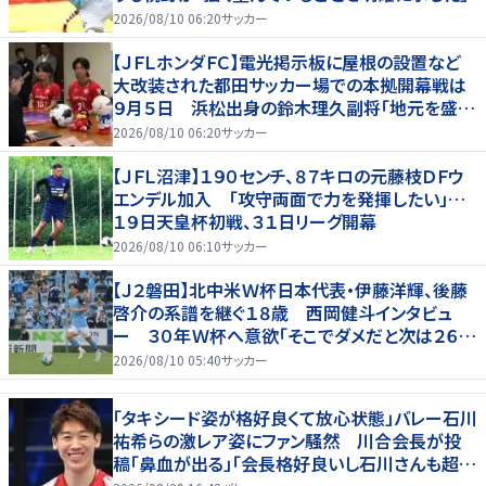
2026/08/10 06:20
サッカー
【ＪＦＬホンダＦＣ】電光掲示板に屋根の設置など
大改装された都田サッカー場での本拠開幕戦は
９月５日 浜松出身の鈴木理久副将「地元を盛り
上げたい」
2026/08/10 06:20
サッカー
【ＪＦＬ沼津】１９０センチ、８７キロの元藤枝ＤＦウ
エンデル加入 「攻守両面で力を発揮したい」…
１９日天皇杯初戦、３１日リーグ開幕
2026/08/10 06:10
サッカー
【Ｊ２磐田】北中米Ｗ杯日本代表・伊藤洋輝、後藤
啓介の系譜を継ぐ１８歳 西岡健斗インタビュ
ー ３０年Ｗ杯へ意欲「そこでダメだと次は２６
歳」
2026/08/10 05:40
サッカー
「タキシード姿が格好良くて放心状態」バレー石川
祐希らの激レア姿にファン騒然 川合会長が投
稿「鼻血が出る」「会長格好良いし石川さんも超格
好いい」