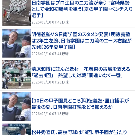
日南学園はプロ注目の二刀流が牽引！宮崎県勢
として令和初勝利を狙う【夏の甲子園・ベンチ入り
選手】
2026/08/10 07:43
野球
明徳義塾ＶＳ日南学園のスタメン発表！明徳義塾
は2年生左腕、日南学園は二刀流のエース右腕が
先発【26年夏甲子園】
2026/08/10 07:41
野球
清原和博に並んだ逸材…花巻東の古城を支える
「過去4回」 熱望した対戦「間違いなく一番」
2026/08/10 07:20
野球
【10日の甲子園見どころ】明徳義塾・里山捕手が
最後の夏、日南学園打線をどう抑えるか
2026/08/10 07:15
野球
松井秀喜氏、高校野球は「9回、甲子園が当たり