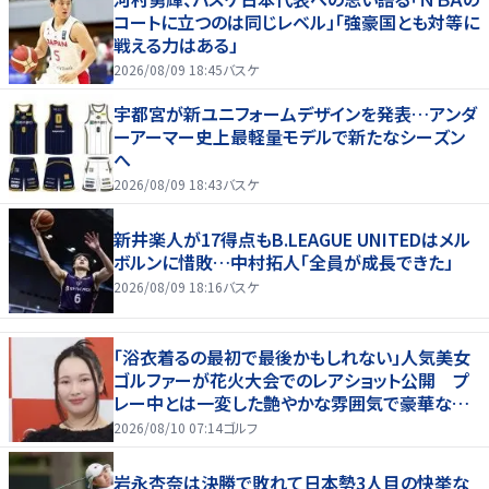
コートに立つのは同じレベル」「強豪国とも対等に
戦える力はある」
2026/08/09 18:45
バスケ
宇都宮が新ユニフォームデザインを発表…アンダ
ーアーマー史上最軽量モデルで新たなシーズン
へ
2026/08/09 18:43
バスケ
新井楽人が17得点もB.LEAGUE UNITEDはメル
ボルンに惜敗…中村拓人「全員が成長できた」
2026/08/09 18:16
バスケ
「浴衣着るの最初で最後かもしれない」人気美女
ゴルファーが花火大会でのレアショット公開 プ
レー中とは一変した艶やかな雰囲気で豪華な５
ショット
2026/08/10 07:14
ゴルフ
岩永杏奈は決勝で敗れて日本勢3人目の快挙な