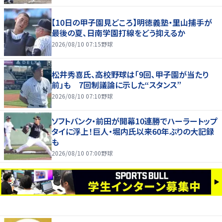
【10日の甲子園見どころ】明徳義塾・里山捕手が
最後の夏、日南学園打線をどう抑えるか
2026/08/10 07:15
野球
松井秀喜氏、高校野球は「9回、甲子園が当たり
前」も 7回制議論に示した“スタンス”
2026/08/10 07:10
野球
ソフトバンク・前田が開幕10連勝でハーラートップ
タイに浮上！巨人・堀内氏以来60年ぶりの大記録
も
2026/08/10 07:00
野球