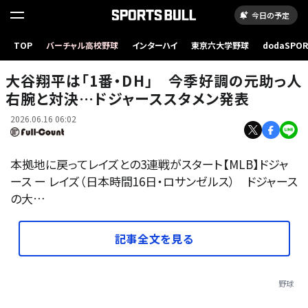
今日の予定
TOP
バーチャル高校野球
インターハイ
東京六大学野球
dodaSPO
ドジャース・大谷翔平【写真：黒澤崇】
（新しいタブ
大谷翔平は「1番・DH」 今季好調の元助っ人
右腕と対決…ドジャーススタメン発表
2026.06.16 06:02
本拠地に戻ってレイズとの3連戦がスタート【MLB】ドジャ
ース ー レイズ（日本時間16日・ロサンゼルス） ドジャース
の大…
記事全文を見る
野球