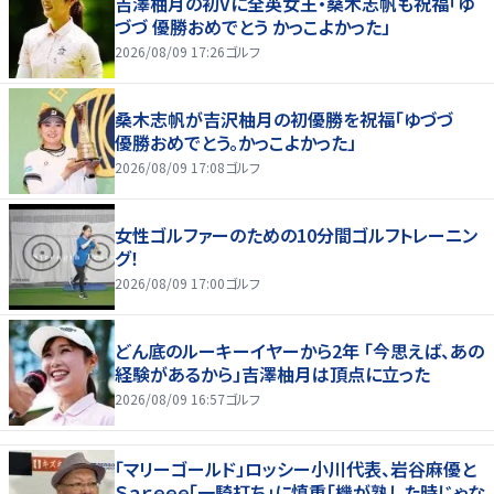
吉澤柚月の初Vに全英女王・桑木志帆も祝福「ゆ
づづ 優勝おめでとう かっこよかった」
2026/08/09 17:26
ゴルフ
桑木志帆が吉沢柚月の初優勝を祝福「ゆづづ
優勝おめでとう。かっこよかった」
2026/08/09 17:08
ゴルフ
女性ゴルファーのための10分間ゴルフトレーニン
グ！
2026/08/09 17:00
ゴルフ
どん底のルーキーイヤーから2年 「今思えば、あの
経験があるから」吉澤柚月は頂点に立った
2026/08/09 16:57
ゴルフ
「マリーゴールド」ロッシー小川代表、岩谷麻優と
Ｓａｒｅｅｅ「一騎打ち」に慎重「機が熟した時じゃな