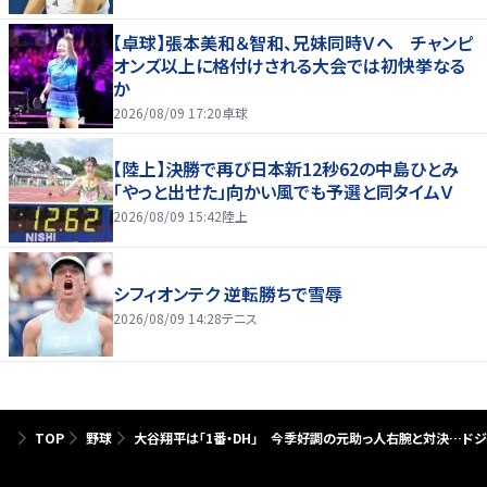
【卓球】張本美和＆智和、兄妹同時Ｖへ チャンピ
オンズ以上に格付けされる大会では初快挙なる
か
2026/08/09 17:20
卓球
【陸上】決勝で再び日本新12秒62の中島ひとみ
「やっと出せた」向かい風でも予選と同タイムＶ
2026/08/09 15:42
陸上
シフィオンテク 逆転勝ちで雪辱
2026/08/09 14:28
テニス
TOP
野球
大谷翔平は「1番・DH」 今季好調の元助っ人右腕と対決…ド