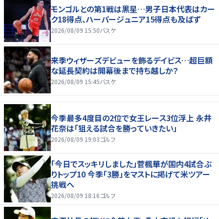
モンゴルとの第1戦は黒星…男子日本代表はカー
ク18得点、ハーパージュニア15得点も及ばず
2026/08/09 15:50
バスケ
来季ウィザーズデビューを飾るデイビス…超巨額
な延長契約は開幕後まで持ち越しか？
2026/08/09 15:45
バスケ
今季最多4度目の2位で女王レース3位浮上 永井
花奈は「狙える試合を勝っていきたい」
2026/08/09 19:03
ゴルフ
「今日でスッキリしました」菅楓華が国内4試合ぶ
りトップ10 今季「3勝」をマストに掲げて米ツアー
挑戦へ
2026/08/09 18:16
ゴルフ