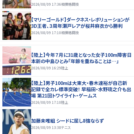
2026/08/09 17:36
相撲格闘技
【マリーゴールド】ダークネス・レボリューションが
3D王者、３周年瀬戸レアが桜井麻衣から勝利
2026/08/09 17:10
相撲格闘技
【陸上】今年７月に31歳となった女子100m障害日
本新の中島ひとみ「年齢を重ねることは…」
2026/08/09 16:29
陸上
【陸上】男子100mは大東大・春木達裕が自己新
記録で全カレ標準突破！ 早稲田・水野琉之介も出
場 第21回トワイライト・ゲームス
2026/08/09 17:10
陸上
加藤未唯組 シードに屈し8強ならず
2026/08/09 13:38
テニス