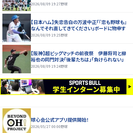
2026/08/09 19:27
野球
【日本ハム】失恋告白の万波中正「『恋も野球も』
なんでそれ直してきてください」ボードに物申す
2026/08/09 19:25
野球
【阪神】超ビッグマッチの前夜祭 伊藤将司と柳
裕也の同門対決「後輩たちは」「負けられない」
2026/08/09 19:24
野球
球心会公式アプリ提供開始！
2026/05/27 00:00
野球