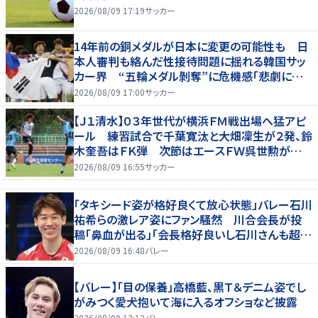
2026/08/09 17:19
サッカー
14年前の銅メダルが日本に変更の可能性も 日
本人審判も絡んだ性接待問題に揺れる韓国サッ
カー界 “五輪メダル剝奪”に危機感「悲劇に見
舞われる」
2026/08/09 17:00
サッカー
【Ｊ１清水】０３年世代が横浜ＦＭ戦出場へ猛アピ
ール 練習試合で千葉寛汰と大畑凜生が２発、鈴
木奎吾はＦＫ弾 次節はエースＦＷ呉世勲が出
場停止
2026/08/09 16:55
サッカー
「タキシード姿が格好良くて放心状態」バレー石川
祐希らの激レア姿にファン騒然 川合会長が投
稿「鼻血が出る」「会長格好良いし石川さんも超格
好いい」
2026/08/09 16:48
バレー
【バレー】「目の保養」高橋藍、黒Ｔ＆デニム姿でし
がみつく愛犬抱いて海に入るオフショなど披露
2026/08/09 12:12
バレー