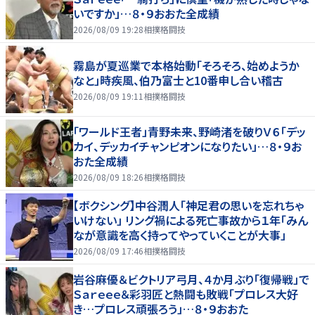
いですか」…８・９おおた全成績
2026/08/09 19:28
相撲格闘技
霧島が夏巡業で本格始動「そろそろ、始めようか
なと」時疾風、伯乃富士と10番申し合い稽古
2026/08/09 19:11
相撲格闘技
「ワールド王者」青野未来、野崎渚を破りＶ６「デッ
カイ、デッカイチャンピオンになりたい」…８・９お
おた全成績
2026/08/09 18:26
相撲格闘技
【ボクシング】中谷潤人「神足君の思いを忘れちゃ
いけない」 リング禍による死亡事故から１年「みん
なが意識を高く持ってやっていくことが大事」
2026/08/09 17:46
相撲格闘技
岩谷麻優＆ビクトリア弓月、４か月ぶり「復帰戦」で
Ｓａｒｅｅｅ＆彩羽匠と熱闘も敗戦「プロレス大好
き…プロレス頑張ろう」…８・９おおた