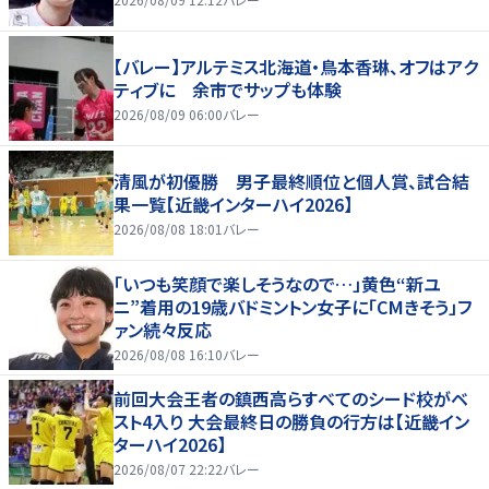
【バレー】アルテミス北海道・鳥本香琳、オフはアク
ティブに 余市でサップも体験
2026/08/09 06:00
バレー
清風が初優勝 男子最終順位と個人賞、試合結
果一覧【近畿インターハイ2026】
2026/08/08 18:01
バレー
「いつも笑顔で楽しそうなので…」黄色“新ユ
ニ”着用の19歳バドミントン女子に「CMきそう」フ
ァン続々反応
2026/08/08 16:10
バレー
前回大会王者の鎮西高らすべてのシード校がベ
スト4入り 大会最終日の勝負の行方は【近畿イン
ターハイ2026】
2026/08/07 22:22
バレー