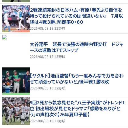
２戦連続完封の日本ハム・有原「春先より自信を
持って投げられているのは間違いない」 ７月以
降は４戦３勝、防御率０・６０
2026/08/09 19:22
野球
大谷翔平 延長で決勝の適時内野安打 ドジャ
ースの連敗は7でストップ
2026/08/09 19:13
野球
【ヤクルト】池山監督「もう一度みんなで力を合わ
せて頑張っていかないと」後半戦１勝８敗
2026/08/09 19:12
野球
9回2死から執念見せた”八王子実践“がトレンド1
位 初出場校が見せたドラマに「感動をありがと
う」の声相次ぐ【26年夏甲子園】
2026/08/09 19:11
野球