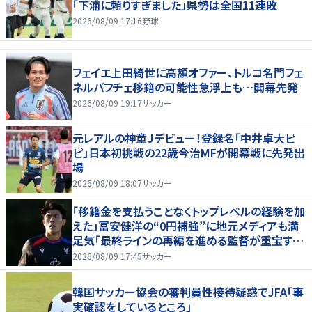
「下浦に頼りすぎました」県勢は全国11連敗
2026/08/09 17:16
野球
フェイエ上田綺世に高額オファー、トルコ名門フェ
ネルバフチェ移籍の可能性急浮上も…開幕先発
2026/08/09 19:17
サッカー
元レアルの神童Ｊデビュー！登録名「中井卓大ピ
ピ」日本初挑戦の22歳今治MFが開幕戦に先発出
場
2026/08/09 18:07
サッカー
「移籍金を支払うことなくトップレベルの経験を加
えた」冨安健洋の“0円補強”に地元メディアも満
足気「最終ラインの再編を進める監督が重宝する
柔軟性を備えている」
2026/08/09 17:45
サッカー
韓国サッカー協会の審判員性接待疑惑でJFA「事
実確認をしているところ」