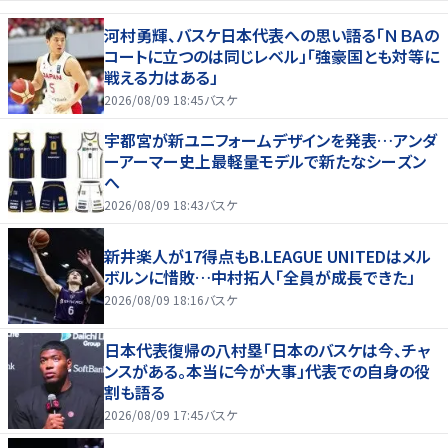
河村勇輝、バスケ日本代表への思い語る「ＮＢＡの
コートに立つのは同じレベル」「強豪国とも対等に
戦える力はある」
2026/08/09 18:45
バスケ
宇都宮が新ユニフォームデザインを発表…アンダ
ーアーマー史上最軽量モデルで新たなシーズン
へ
2026/08/09 18:43
バスケ
新井楽人が17得点もB.LEAGUE UNITEDはメル
ボルンに惜敗…中村拓人「全員が成長できた」
2026/08/09 18:16
バスケ
日本代表復帰の八村塁「日本のバスケは今、チャ
ンスがある。本当に今が大事」代表での自身の役
割も語る
2026/08/09 17:45
バスケ