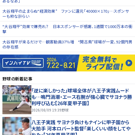
あるなあ」
大谷翔平の止まらぬ“経済効果” ファンに還元「40000×170」…スポンサ
ーも粋な計らい
“大谷翔平”効果で爆売れ？ 日本スポンサーが感謝、1週間で1000万本の衝
撃
大谷翔平が来るだけで…観客動員37％増 “閑古鳥”球場が一変、92億円男
の存在感
野球
の新着記事
「逆に楽しかった」球場全体が八王子実践ムード
も…鳴門渦潮・エース右腕が強心臓でサヨナラ勝
利呼び込む【26年夏甲子園】
2026/08/09 19:39
野球
八王子実践 サヨナラ負けもナインに甲子園から
大拍手 河本ロバート監督「楽しくいい顔をしてや
れた」【26年夏甲子園】