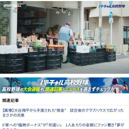
関連記事
【画像】大谷翔平から手渡された“現金” 試合後のクラブハウスで広がった
まさかの光景
ド軍への“臨時ボーナス”が「桁違い」 1人あたりの金額にファン驚き「夢が