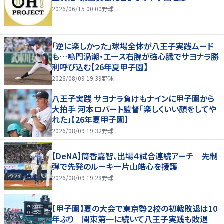
2026/06/15 00:00
野球
「逆に楽しかった」球場全体が八王子実践ムード
も…鳴門渦潮・エース右腕が強心臓でサヨナラ勝
利呼び込む【26年夏甲子園】
2026/08/09 19:39
野球
八王子実践 サヨナラ負けもナインに甲子園から
大拍手 河本ロバート監督「楽しくいい顔をしてや
れた」【26年夏甲子園】
2026/08/09 19:32
野球
【DeNA】筒香嘉智、出場４試合連続アーチ 先制
弾で先発のルーキー片山皓心を援護
2026/08/09 19:28
野球
【甲子園】夏の大会で東京勢２校の初戦敗退は10
年ぶり 関東第一に続いて八王子実践も敗退