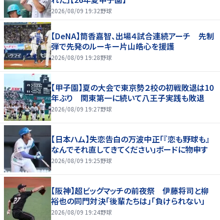
2026/08/09 19:32
野球
【DeNA】筒香嘉智、出場４試合連続アーチ 先制
弾で先発のルーキー片山皓心を援護
2026/08/09 19:28
野球
【甲子園】夏の大会で東京勢２校の初戦敗退は10
年ぶり 関東第一に続いて八王子実践も敗退
2026/08/09 19:27
野球
【日本ハム】失恋告白の万波中正「『恋も野球も』
なんでそれ直してきてください」ボードに物申す
2026/08/09 19:25
野球
【阪神】超ビッグマッチの前夜祭 伊藤将司と柳
裕也の同門対決「後輩たちは」「負けられない」
2026/08/09 19:24
野球