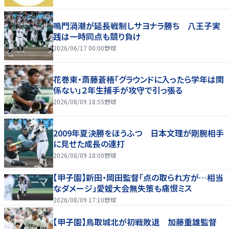
鳴門渦潮が延長戦制しサヨナラ勝ち 八王子実
践は一時同点も競り負け
2026/06/17 00:00
野球
花巻東・斎藤蒼梧「グラウンドに入ったら学年は関
係ない」２年生捕手が攻守で引っ張る
2026/08/09 18:55
野球
2009年夏決勝をほうふつ 日本文理が剛腕相手
に見せた成長の連打
2026/08/09 18:00
野球
【甲子園】新田・岡田監督「点の取られ方が…相当
なダメージ」愛媛大会無失策も痛恨ミス
2026/08/09 17:10
野球
【甲子園】鳥取城北が初戦敗退 加藤重雄監督