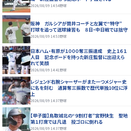
2026/08/09 14:54
野球
阪神 ガルシアが筒井コーチと左翼で“特守”
打球を追って送球練習も ８日・中日戦では拙守
2026/08/09 14:53
野球
日本ハム・有原が１０００奪三振達成 史上１６１
人目 記念ボードを持った新庄監督に出迎えら
れて笑顔
2026/08/09 14:41
野球
レジェンド右腕シャーザーがまた一つメジャー史
に名を刻む 通算奪三振数で歴代単独10位に浮
上
2026/08/09 14:37
野球
【甲子園】鳥取城北の“９割打者”宮野快生 聖地
第１打席では凡退 投ゴロに倒れる
2026/08/09 14:37
野球