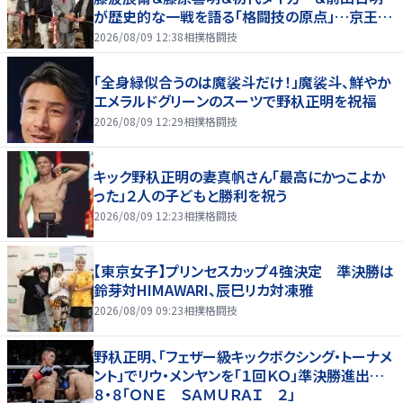
が歴史的な一戦を語る「格闘技の原点」…京王プ
ラザホテルで３１日まで
2026/08/09 12:38
相撲格闘技
「全身緑似合うのは魔裟斗だけ！」魔裟斗、鮮やか
エメラルドグリーンのスーツで野杁正明を祝福
2026/08/09 12:29
相撲格闘技
キック野杁正明の妻真帆さん「最高にかっこよか
った」２人の子どもと勝利を祝う
2026/08/09 12:23
相撲格闘技
【東京女子】プリンセスカップ４強決定 準決勝は
鈴芽対HIMAWARI、辰巳リカ対凍雅
2026/08/09 09:23
相撲格闘技
野杁正明、「フェザー級キックボクシング・トーナメ
ント」でリウ・メンヤンを「１回ＫＯ」準決勝進出…
８・８「ＯＮＥ ＳＡＭＵＲＡＩ ２」