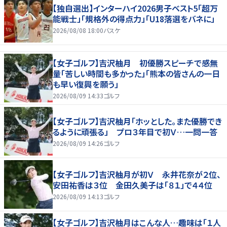
【独自選出】インターハイ2026男子ベスト5「超万
能戦士」「規格外の得点力」「U18落選をバネに」
2026/08/08 18:00
バスケ
【女子ゴルフ】吉沢柚月 初優勝スピーチで感無
量「苦しい時間も多かった」「熊本の皆さんの一日
も早い復興を願う」
2026/08/09 14:33
ゴルフ
【女子ゴルフ】吉沢柚月「ホッとした。また優勝でき
るように頑張る」 プロ３年目で初Ｖ…一問一答
2026/08/09 14:26
ゴルフ
【女子ゴルフ】吉沢柚月が初Ｖ 永井花奈が２位、
安田祐香は３位 金田久美子は「８１」で４４位
2026/08/09 14:13
ゴルフ
【女子ゴルフ】吉沢柚月はこんな人…趣味は「１人