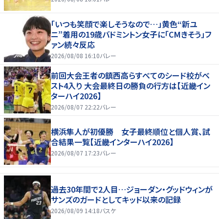
「いつも笑顔で楽しそうなので…」黄色“新ユ
ニ”着用の19歳バドミントン女子に「CMきそう」フ
ァン続々反応
2026/08/08 16:10
バレー
前回大会王者の鎮西高らすべてのシード校がベ
スト4入り 大会最終日の勝負の行方は【近畿イン
ターハイ2026】
2026/08/07 22:22
バレー
横浜隼人が初優勝 女子最終順位と個人賞、試
合結果一覧【近畿インターハイ2026】
2026/08/07 17:23
バレー
過去30年間で2人目…ジョーダン・グッドウィンが
サンズのガードとしてキッド以来の記録
2026/08/09 14:18
バスケ