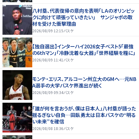
八村塁、代表復帰の意向を表明「ＬＡのオリンピッ
クに向けて頑張っていきたい」 サンジャポの取
材を受けた衝撃理由
2026/08/09 12:15
バスケ
【独自選出】インターハイ2026女子ベスト5「最強
の6thマン」「冷静沈着な大器」「世界経験を糧に」
2026/08/09 11:41
バスケ
モンテ・エリス、アルコーン州立大のGMへ…元NB
A選手の大学バスケ界進出が続く
2026/08/09 09:34
バスケ
「誰が何を言おうが、僕は日本人」八村塁が語った
揺るぎない自負…田臥勇太は日本バスケの“明る
い未来”を確信
2026/08/08 18:36
バスケ