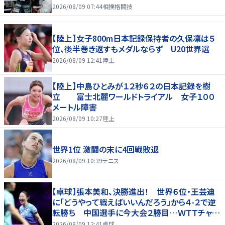
2026/08/09 07:44
相撲格闘技
【陸上】女子800m日本記録保持者の久保凛は５
位、後半巻き返すもメダルならず U20世界選
2026/08/09 12:41
陸上
【陸上】中島ひとみが１２秒６２の日本記録を樹
立 富士北麓ワールドトライアル 女子１００
メートル障害
2026/08/09 10:27
陸上
世界1位 激闘の末に4回戦敗退
2026/08/09 10:39
テニス
【卓球】張本美和、決勝進出！ 世界６位・王芸迪
に「どうやって戦えばいいんだろう」から４-２で逆
転勝ち 中国選手に今大会２勝目…ＷＴＴチャン
ピオンズ横浜
2026/08/09 12:41
卓球