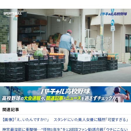
関連記事
【画像】「え、いたんですか!?」 スタンドにいた美人女優に騒然「可愛すぎる」
神宮最深部に衝撃弾…“怪物3年生”を12球団ファン勧誘合戦「ウチにこない