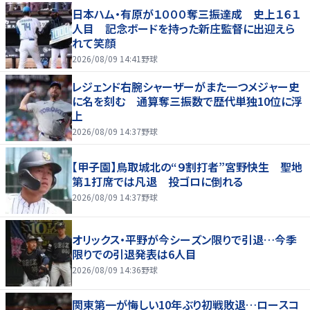
日本ハム・有原が１０００奪三振達成 史上１６１
人目 記念ボードを持った新庄監督に出迎えら
れて笑顔
2026/08/09 14:41
野球
レジェンド右腕シャーザーがまた一つメジャー史
に名を刻む 通算奪三振数で歴代単独10位に浮
上
2026/08/09 14:37
野球
【甲子園】鳥取城北の“９割打者”宮野快生 聖地
第１打席では凡退 投ゴロに倒れる
2026/08/09 14:37
野球
オリックス・平野が今シーズン限りで引退…今季
限りでの引退発表は6人目
2026/08/09 14:36
野球
関東第一が悔しい10年ぶり初戦敗退…ロースコ