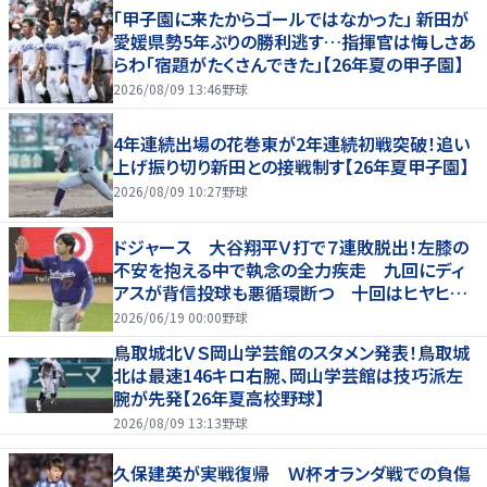
「甲子園に来たからゴールではなかった」 新田が
愛媛県勢5年ぶりの勝利逃す…指揮官は悔しさあ
らわ「宿題がたくさんできた」【26年夏の甲子園】
2026/08/09 13:46
野球
4年連続出場の花巻東が2年連続初戦突破！追い
上げ振り切り新田との接戦制す【26年夏甲子園】
2026/08/09 10:27
野球
ドジャース 大谷翔平Ｖ打で７連敗脱出！左膝の
不安を抱える中で執念の全力疾走 九回にディ
アスが背信投球も悪循環断つ 十回はヒヤヒヤ
もリード守る
2026/06/19 00:00
野球
鳥取城北ＶＳ岡山学芸館のスタメン発表！鳥取城
北は最速146キロ右腕、岡山学芸館は技巧派左
腕が先発【26年夏高校野球】
2026/08/09 13:13
野球
久保建英が実戦復帰 Ｗ杯オランダ戦での負傷