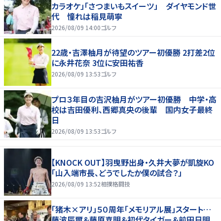
カラオケ」「さつまいもスイーツ」 ダイヤモンド世
代 憧れは稲見萌寧
2026/08/09 14:00
ゴルフ
22歳・吉澤柚月が待望のツアー初優勝 2打差2位
に永井花奈 3位に安田祐香
2026/08/09 13:53
ゴルフ
プロ３年目の吉沢柚月がツアー初優勝 中学・高
校は吉田優利、西郷真央の後輩 国内女子最終
日
2026/08/09 13:53
ゴルフ
【KNOCK OUT】羽曳野出身・久井大夢が凱旋KO
「山入端市長、どうでしたか僕の試合？」
2026/08/09 13:52
相撲格闘技
「猪木×アリ」５０周年「メモリアル展」スタート…
藤波辰爾＆藤原喜明＆初代タイガー＆前田日明