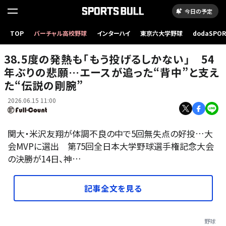
今日の予定
TOP
バーチャル高校野球
インターハイ
東京六大学野球
dodaSPO
慶大戦に先発した関大・米沢友翔【写真：井上学】
（新しいタブ
38.5度の発熱も「もう投げるしかない」 54
年ぶりの悲願…エースが追った“背中”と支え
た“伝説の剛腕”
2026.06.15 11:00
関大・米沢友翔が体調不良の中で5回無失点の好投…大
会MVPに選出 第75回全日本大学野球選手権記念大会
の決勝が14日、神…
記事全文を見る
野球