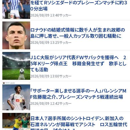
を経てＲソシエダードのプレシーズンマッチに約３
０分出場
2026/08/09 13:40
サッカー
ロナウドの結婚式情報に数千人が生まれ故郷の
島に押し寄せ、一般人カップル取り囲む騒動に
2026/08/09 13:25
サッカー
Ｊ１Ｃ大阪がシリア代表ＦＷサバックを獲得へ 2
5年Ｋリーグ得点王 移籍金発生せず 歌手とし
ても活動
2026/08/09 13:00
サッカー
「サポーター楽しませる選手の一人」バレンシアM
F佐藤龍之介、プレシーズンマッチ５戦連続出場
2026/08/09 12:42
サッカー
日本人７選手所属のシントトロイデン、新加入の
石渡ネルソンが開幕戦でアシスト ロス五輪世代