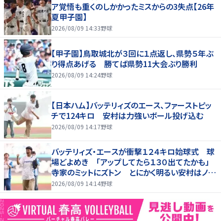
ア覚悟も重くのしかかったミスからの3失点【26年
夏甲子園】
2026/08/09 14:33
野球
【甲子園】鳥取城北が３回に１点返し、県勢５年ぶ
り得点あげる 勝てば県勢11大会ぶり勝利
2026/08/09 14:24
野球
【日本ハム】バッテリィズのエース、ファーストピッ
チで124キロ 安村は力強いボール投げ込む
2026/08/09 14:17
野球
バッテリィズ・エースが衝撃１２４キロ始球式 球
場どよめき 「アップしてたら１３０出てたかも」
寺家のミットにズトン とにかく明るい安村はノー
バンならず
2026/08/09 14:14
野球