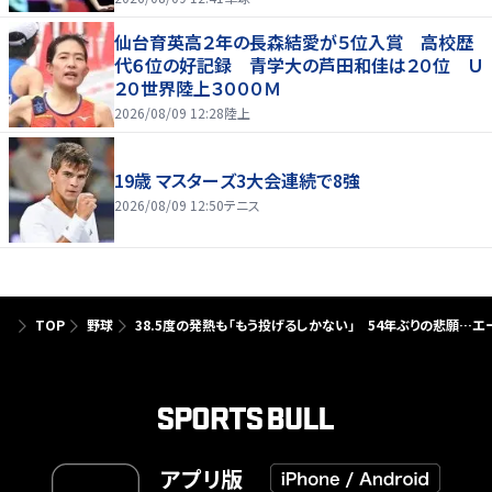
仙台育英高２年の長森結愛が５位入賞 高校歴
代６位の好記録 青学大の芦田和佳は２０位 Ｕ
２０世界陸上３０００Ｍ
2026/08/09 12:28
陸上
19歳 マスターズ3大会連続で8強
2026/08/09 12:50
テニス
TOP
野球
38.5度の発熱も「もう投げるしかない」 54年ぶりの悲願…エ
アプリ版