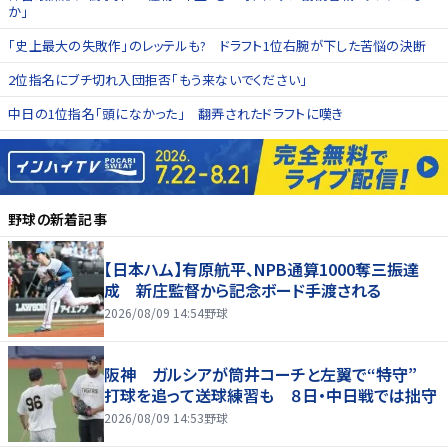
か」
「史上最大の失敗作」のレッテルも? ドラフト1位右腕が下した苦悩の決断
2位指名にブチ切れ入団拒否「もう来ないでください」
中日の1位指名「頭になかった」 翻弄されたドラフトに嘆き
野球
の新着記事
【日本ハム】有原航平、NPB通算1000奪三振達
成 新庄監督から記念ボード手渡される
2026/08/09 14:54
野球
阪神 ガルシアが筒井コーチと左翼で“特守”
打球を追って送球練習も ８日・中日戦では拙守
2026/08/09 14:53
野球