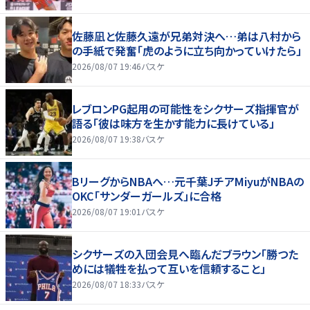
佐藤凪と佐藤久遠が兄弟対決へ…弟は八村から
の手紙で発奮「虎のように立ち向かっていけたら」
2026/08/07 19:46
バスケ
レブロンPG起用の可能性をシクサーズ指揮官が
語る「彼は味方を生かす能力に長けている」
2026/08/07 19:38
バスケ
BリーグからNBAへ…元千葉JチアMiyuがNBAの
OKC「サンダーガールズ」に合格
2026/08/07 19:01
バスケ
シクサーズの入団会見へ臨んだブラウン「勝つた
めには犠牲を払って互いを信頼すること」
2026/08/07 18:33
バスケ