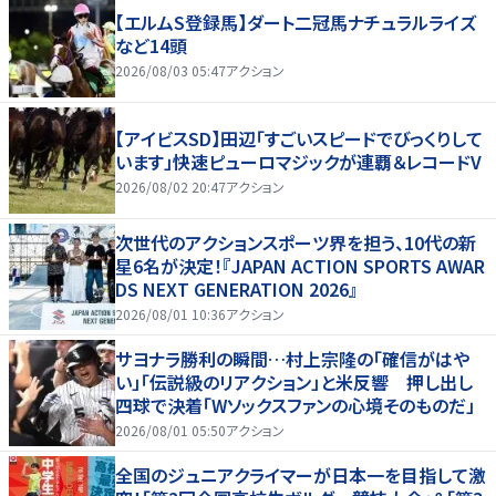
【エルムS登録馬】ダート二冠馬ナチュラルライズ
など14頭
2026/08/03 05:47
アクション
【アイビスSD】田辺「すごいスピードでびっくりして
います」快速ピューロマジックが連覇＆レコードV
2026/08/02 20:47
アクション
次世代のアクションスポーツ界を担う、10代の新
星6名が決定！『JAPAN ACTION SPORTS AWAR
DS NEXT GENERATION 2026』
2026/08/01 10:36
アクション
サヨナラ勝利の瞬間…村上宗隆の「確信がはや
い」「伝説級のリアクション」と米反響 押し出し
四球で決着「Wソックスファンの心境そのものだ」
2026/08/01 05:50
アクション
全国のジュニアクライマーが日本一を目指して激