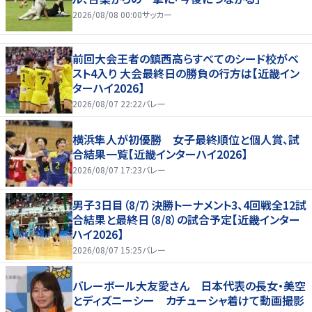
2026/08/08 00:00
サッカー
前回大会王者の鎮西高らすべてのシード校がベ
スト4入り 大会最終日の勝負の行方は【近畿イン
ターハイ2026】
2026/08/07 22:22
バレー
横浜隼人が初優勝 女子最終順位と個人賞、試
合結果一覧【近畿インターハイ2026】
2026/08/07 17:23
バレー
男子3日目（8/7）決勝トーナメント3、4回戦全12試
合結果と最終日（8/8）の試合予定【近畿インター
ハイ2026】
2026/08/07 15:25
バレー
バレーボール大友愛さん 日本代表の長女・美空
とディズニーシー カチューシャ着けて動画撮影