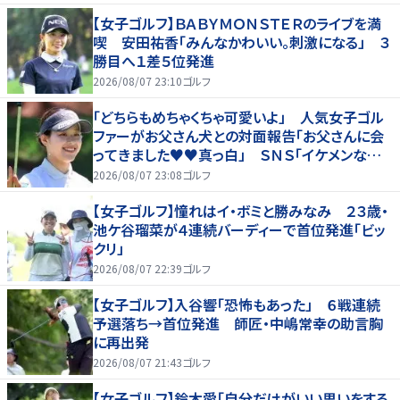
【女子ゴルフ】ＢＡＢＹＭＯＮＳＴＥＲのライブを満
喫 安田祐香「みんなかわいい。刺激になる」 ３
勝目へ１差５位発進
2026/08/07 23:10
ゴルフ
「どちらもめちゃくちゃ可愛いよ」 人気女子ゴル
ファーがお父さん犬との対面報告「お父さんに会
ってきました♥♥真っ白」 ＳＮＳ「イケメンなお
父さん」「白戸家入りするんですか？」
2026/08/07 23:08
ゴルフ
【女子ゴルフ】憧れはイ・ボミと勝みなみ ２３歳・
池ケ谷瑠菜が４連続バーディーで首位発進「ビッ
クリ」
2026/08/07 22:39
ゴルフ
【女子ゴルフ】入谷響「恐怖もあった」 ６戦連続
予選落ち→首位発進 師匠・中嶋常幸の助言胸
に再出発
2026/08/07 21:43
ゴルフ
【女子ゴルフ】鈴木愛「自分だけがいい思いをする