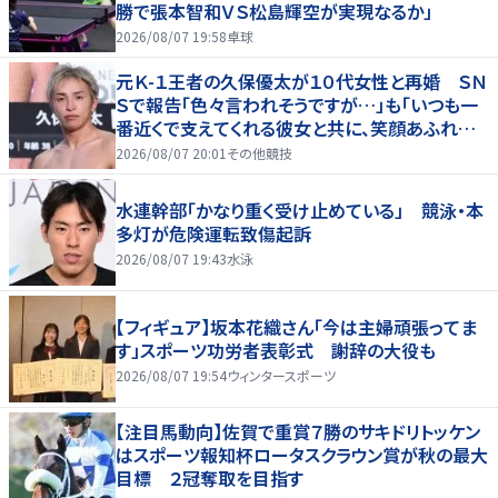
勝で張本智和ＶＳ松島輝空が実現なるか」
2026/08/07 19:58
卓球
元Ｋ-１王者の久保優太が１０代女性と再婚 ＳＮ
Ｓで報告「色々言われそうですが…」も「いつも一
番近くで支えてくれる彼女と共に、笑顔あふれる
家庭を築いていきたい」
2026/08/07 20:01
その他競技
水連幹部「かなり重く受け止めている」 競泳・本
多灯が危険運転致傷起訴
2026/08/07 19:43
水泳
【フィギュア】坂本花織さん「今は主婦頑張ってま
す」スポーツ功労者表彰式 謝辞の大役も
2026/08/07 19:54
ウィンタースポーツ
【注目馬動向】佐賀で重賞７勝のサキドリトッケン
はスポーツ報知杯ロータスクラウン賞が秋の最大
目標 ２冠奪取を目指す