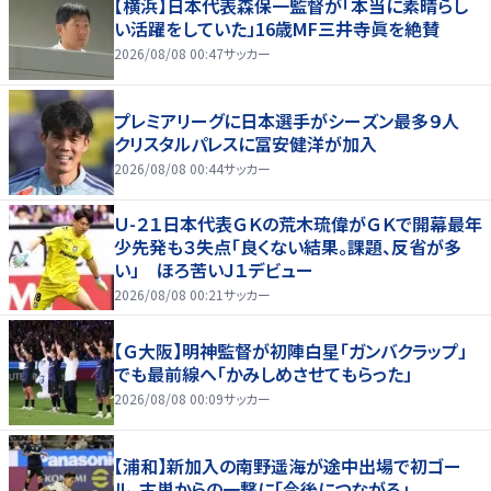
【横浜】日本代表森保一監督が「本当に素晴らし
い活躍をしていた」16歳MF三井寺眞を絶賛
2026/08/08 00:47
サッカー
プレミアリーグに日本選手がシーズン最多９人
クリスタルパレスに冨安健洋が加入
2026/08/08 00:44
サッカー
Ｕ-２１日本代表ＧＫの荒木琉偉がＧＫで開幕最年
少先発も３失点「良くない結果。課題、反省が多
い」 ほろ苦いＪ１デビュー
2026/08/08 00:21
サッカー
【Ｇ大阪】明神監督が初陣白星「ガンバクラップ」
でも最前線へ「かみしめさせてもらった」
2026/08/08 00:09
サッカー
【浦和】新加入の南野遥海が途中出場で初ゴー
ル、古巣からの一撃に「今後につながる」