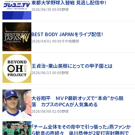
東都大学野球入替戦 見逃し配信中！
2026/06/30 00:00
野球
BEST BODY JAPANをライブ配信！
2026/04/01 00:00
その他競技
王貞治・栗山英樹にとっての甲子園とは
2026/06/15 00:00
野球
大谷翔平 ＭＶＰ最新オッズで“本命”から脱
落 カブスのＰＣＡが人気集める
2026/08/08 02:00
野球
「チーム全体をその背中で引っ張った」燕ファンか
ら歓喜の声続々 奥川恭伸が2安打完封勝利で