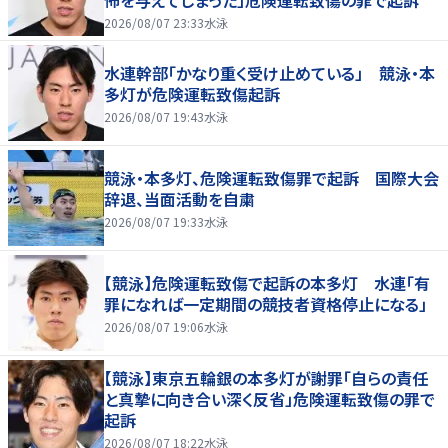
2026/08/07 23:33
水泳
水連幹部「かなり重く受け止めている」 競泳・本
多灯が危険運転致傷起訴
2026/08/07 19:43
水泳
競泳・本多灯、危険運転致傷罪で起訴 国際大会
辞退、当面活動を自粛
2026/08/07 19:33
水泳
【競泳】危険運転致傷で起訴の本多灯 水連「有
罪になれば一定期間の競技者資格停止になる」
2026/08/07 19:06
水泳
【競泳】東京五輪銀の本多灯が謝罪「自らの責任
と真摯に向き合い深く反省」危険運転致傷の罪で
起訴
2026/08/07 18:22
水泳