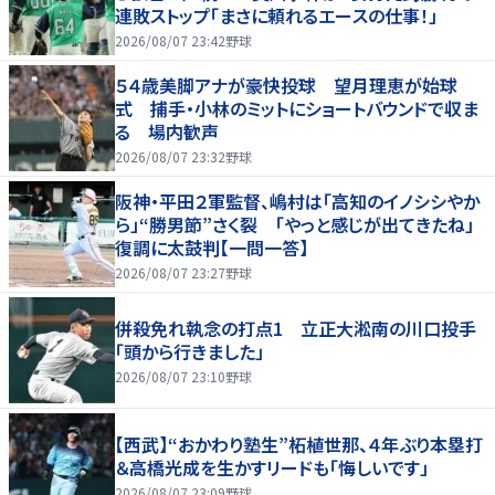
連敗ストップ「まさに頼れるエースの仕事！」
2026/08/07 23:42
野球
５４歳美脚アナが豪快投球 望月理恵が始球
式 捕手・小林のミットにショートバウンドで収ま
る 場内歓声
2026/08/07 23:32
野球
阪神・平田２軍監督、嶋村は「高知のイノシシやか
ら」“勝男節”さく裂 「やっと感じが出てきたね」
復調に太鼓判【一問一答】
2026/08/07 23:27
野球
併殺免れ執念の打点1 立正大淞南の川口投手
「頭から行きました」
2026/08/07 23:10
野球
【西武】“おかわり塾生”柘植世那、４年ぶり本塁打
＆高橋光成を生かすリードも「悔しいです」
2026/08/07 23:09
野球