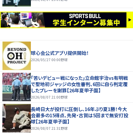
球心会公式アプリ提供開始！
2026/05/27 00:00
野球
｢苦いデビュー戦になった｣立命館宇治vs有明戦
で聖地初ジャッジの女性審判、6回に自ら判定覆
したプレーを謝罪【26年夏甲子園】
2026/08/07 21:00
野球
長崎日大が投打に圧倒し、16年ぶり夏1勝！今大
会最多の15得点、先発・古賀は5回まで無安打投
球【26年夏甲子園】
2026/08/07 21:31
野球