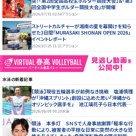
突！「第2回全国高校生ボルダー競技大会」＆「第3
回全国中学生ボルダー競技大会」が開催
2026/07/31 02:58
アクション
ストリートカルチャーが湘南の夏を幕開けを知ら
せた3日間「MURASAKI SHONAN OPEN 2026」
イベントレポート
2026/07/29 11:31
アクション
水泳
の新着記事
【競泳】現役五輪選手が前例なき挑戦 塩浦慎理
が「沖縄スプリント」創設に込めた思い「沖縄から
オリンピック選手を」 池江璃花子ら日本代表も
参戦
2026/08/08 00:29
水泳
競泳 本多灯 ＳＮＳで人身事故謝罪「軽率な行
動により、被害者の平穏な日常に突然の大きな恐
怖を与えてしまった」危険運転致傷の罪で起訴