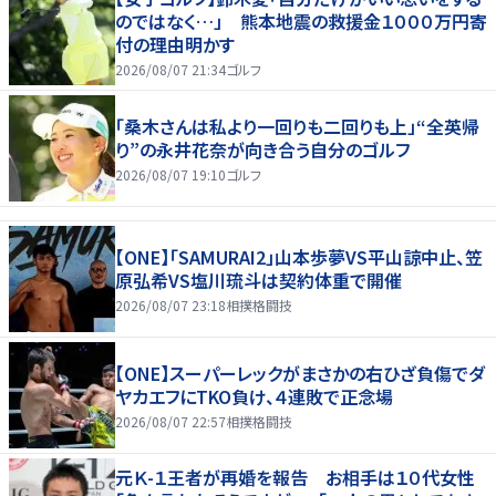
のではなく…」 熊本地震の救援金１０００万円寄
付の理由明かす
2026/08/07 21:34
ゴルフ
「桑木さんは私より一回りも二回りも上」“全英帰
り”の永井花奈が向き合う自分のゴルフ
2026/08/07 19:10
ゴルフ
【ONE】「SAMURAI2」山本歩夢VS平山諒中止、笠
原弘希VS塩川琉斗は契約体重で開催
2026/08/07 23:18
相撲格闘技
【ONE】スーパーレックがまさかの右ひざ負傷でダ
ヤカエフにTKO負け、４連敗で正念場
2026/08/07 22:57
相撲格闘技
元Ｋ-１王者が再婚を報告 お相手は１０代女性