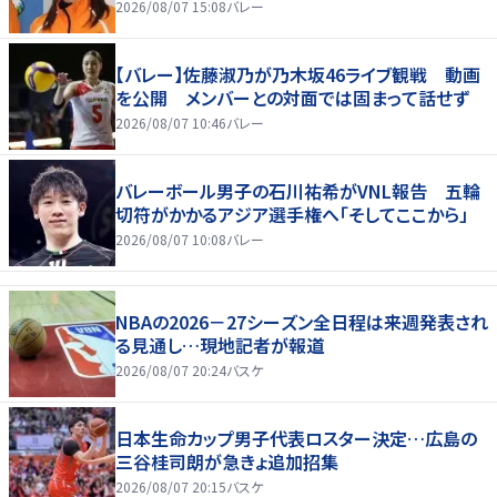
2026/08/07 15:08
バレー
【バレー】佐藤淑乃が乃木坂46ライブ観戦 動画
を公開 メンバーとの対面では固まって話せず
2026/08/07 10:46
バレー
バレーボール男子の石川祐希がVNL報告 五輪
切符がかかるアジア選手権へ「そしてここから」
2026/08/07 10:08
バレー
NBAの2026－27シーズン全日程は来週発表され
る見通し…現地記者が報道
2026/08/07 20:24
バスケ
日本生命カップ男子代表ロスター決定…広島の
三谷桂司朗が急きょ追加招集
2026/08/07 20:15
バスケ