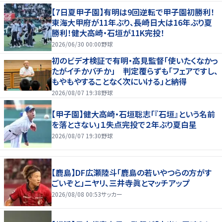
【7日夏甲子園】有明は9回逆転で甲子園初勝利！
東海大甲府が11年ぶり、長崎日大は16年ぶり夏
勝利！健大高崎・石垣が11K完投！
2026/06/30 00:00
野球
初のビデオ検証で有明・高見監督「使いたくなかっ
たがイチかバチか」 判定覆らずも「フェアですし、
もやもやすることなく次にいける」と納得
2026/08/07 19:38
野球
【甲子園】健大高崎・石垣聡志「『石垣』という名前
を落とさない」１失点完投で２年ぶり夏白星
2026/08/07 19:30
野球
【鹿島】DF広瀬陸斗「鹿島の若いやつらの方がす
ごいぞと」ニヤリ、三井寺眞とマッチアップ
2026/08/08 00:53
サッカー