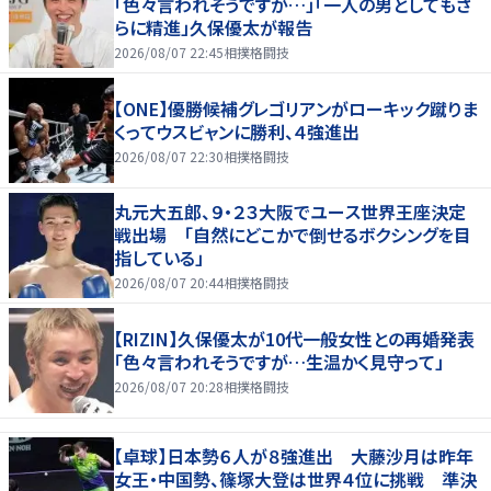
「色々言われそうですが…」「一人の男としてもさ
らに精進」久保優太が報告
2026/08/07 22:45
相撲格闘技
【ONE】優勝候補グレゴリアンがローキック蹴りま
くってウスビャンに勝利、４強進出
2026/08/07 22:30
相撲格闘技
丸元大五郎、９・２３大阪でユース世界王座決定
戦出場 「自然にどこかで倒せるボクシングを目
指している」
2026/08/07 20:44
相撲格闘技
【RIZIN】久保優太が10代一般女性との再婚発表
「色々言われそうですが…生温かく見守って」
2026/08/07 20:28
相撲格闘技
【卓球】日本勢６人が８強進出 大藤沙月は昨年
女王・中国勢、篠塚大登は世界４位に挑戦 準決