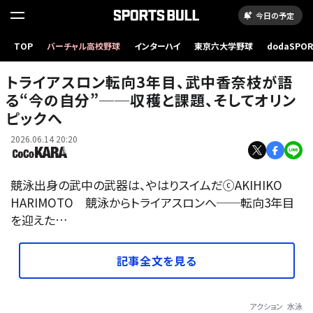
今日の予定
TOP
バーチャル高校野球
インターハイ
東京六大学野球
dodaSPO
（新しいタブ
トライアスロン転向3年目、武中香奈枝が語
る“今の自分”──収穫と課題、そしてオリン
ピックへ
2026.06.14 20:20
競泳出身の武中の武器は、やはりスイムだⓒAKIHIKO
HARIMOTO 競泳からトライアスロンへ──転向3年目
を迎えた…
記事全文を見る
アクション
水泳