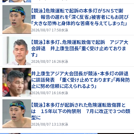
【競泳】危険運転で起訴の本多灯がＳＮＳで謝
罪 報告の遅れを「深く反省」被害者にもお詫び
「大きな恐怖と身体的な苦痛を与えてしまった」
2026/08/07 17:58
水泳
【競泳】本多灯、危険運転致傷で起訴 アジア大
会辞退 井上康生団長「重く受け止めておりま
す」
2026/08/07 16:26
水泳
井上康生アジア大会団長が競泳・本多灯の辞退
に談話発表 「重く受け止めております」「再発防
止に努め信頼に応えられるよう」
2026/08/07 16:16
水泳
【競泳】本多灯が起訴された危険運転致傷罪と
は １５年以下の拘禁刑 ７月に改正で３つの類
型に
2026/08/07 13:13
水泳