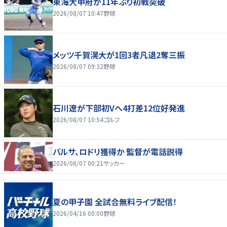
東海大甲府が11年ぶり初戦突破
2026/08/07 10:47
野球
メッツ千賀滉大が1回3者凡退2奪三振
2026/08/07 09:32
野球
石川遼が下部初Vへ4打差12位好発進
2026/08/07 10:54
ゴルフ
バルサ、ロドリ獲得か 監督が電話説得
2026/08/07 00:21
サッカー
夏の甲子園 全試合無料ライブ配信！
2026/04/16 00:00
野球