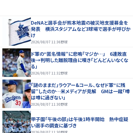
DeNAと選手会が熊本地震の被災地支援募金を
発表 横浜スタジアムなど3球場で選手が呼びか
け
2026/08/07 11:36
野球
ド軍の“匿名情報”に悲鳴「マジか…」 6連敗直
後→判明した離脱理由に嘆き「どんどんいなくな
る」
2026/08/07 11:32
野球
「謎のままだ」ラウアー&コール、なぜド軍“に残
留”したのか…米メディアが見解 GMは一蹴「噂
は噂に過ぎない」
2026/08/07 11:30
野球
甲子園「午後の部」は午後1時半開始 熱中症疑
い選手の調査に基づき
2026/08/07 11:30
野球