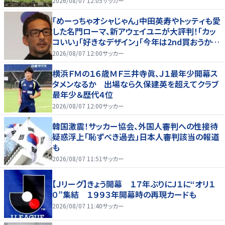
2026/08/07 12:05
サッカー
｢めーっちゃオシャじゃん｣中田英寿やトッティも愛
した名門ローマ、新アウェイユニが大評判！｢カッ
コいい｣｢好きなデザイン｣｢今年は2nd買おうか
な｣
2026/08/07 12:00
サッカー
横浜ＦＭの１６歳ＭＦ三井寺眞、Ｊ１最年少開幕ス
タメンなるか 出場なら久保建英を超えてクラブ
最年少＆歴代４位
2026/08/07 12:00
サッカー
韓国激震！サッカー協会、外国人審判への性接待
疑惑浮上「恥ずべき過去」日本人審判該当の報道
も
2026/08/07 11:51
サッカー
【Ｊリーグ】きょう開幕 １７年ぶりにＪ１に“オリ１
０”集結 １９９３年開幕時の再現カードも
2026/08/07 11:40
サッカー