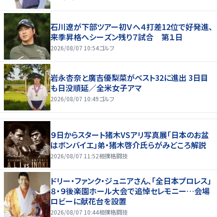
石川遼が下部ツアー初Ｖへ４打差12位で好発進、
来季昇格へシーズン残り７試合 第１日
2026/08/07 10:54
ゴルフ
岩永杏奈と廣吉優梨菜がベスト32に進出 3日目
も日没順延／全米女子アマ
2026/08/07 10:49
ゴルフ
９日からスタート猪木VSアリ写真展「日本のお盆
はボンバイエ」弟・猪木啓介氏らがみどころ解説
2026/08/07 11:52
相撲格闘技
ドリー・ファンク・ジュニアさん、「全日本プロレス」
８・９後楽園ホール大会で追悼セレモニー…会場
ロビーに献花台を設置
2026/08/07 10:44
相撲格闘技