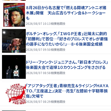
８月26日から名古屋で「燃える闘魂アントニオ猪
木展」開催 天山広吉らサイン会＆トークショー
も
2026/08/07 10:13
相撲格闘技
ボルチン・オレッグ、「ＩＷＧＰ王者」辻陽太に劇的
「初勝利」で首位…「好きのプロレスでオレが最強
の選手になりたいから！」…８・６後楽園全成績
2026/08/07 09:50
相撲格闘技
ドリー・ファンク・ジュニアさん、「新日本プロレス」
後楽園大会で追悼１０カウントゴングをささげる
2026/08/07 08:58
相撲格闘技
「アジアタッグ王者」青柳亮生＆ライジングＨＡＹＡ
ＴＯ、「王座返上」決定…亮生「左膝前十字靭帯損
傷」欠場で
2026/08/07 08:29
相撲格闘技