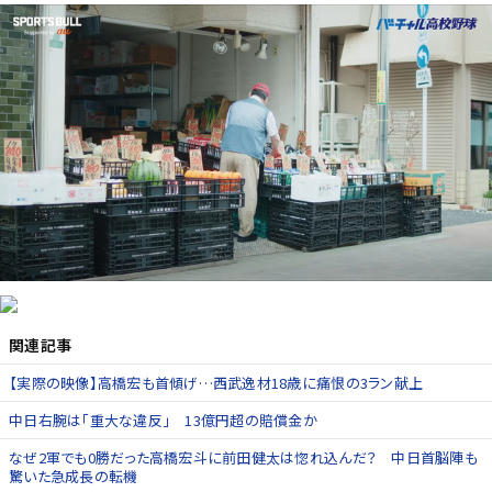
関連記事
【実際の映像】高橋宏も首傾げ…西武逸材18歳に痛恨の3ラン献上
中日右腕は「重大な違反」 13億円超の賠償金か
なぜ2軍でも0勝だった高橋宏斗に前田健太は惚れ込んだ？ 中日首脳陣も
驚いた急成長の転機