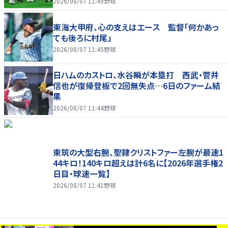
2026/08/07 11:49
野球
東海大甲府、心の支えはエース 監督「何かあっ
ても後ろに村尾」
2026/08/07 11:45
野球
日ハムのカストロ、水谷瞬が本塁打 西武・菅井
信也が復帰登板で2回無失点…6日のファーム結
果
2026/08/07 11:44
野球
東筑の大型右腕、聖隷クリストファー左腕が最速1
44キロ！140キロ超えは計6名に【2026年選手権2
日目・球速一覧】
2026/08/07 11:41
野球