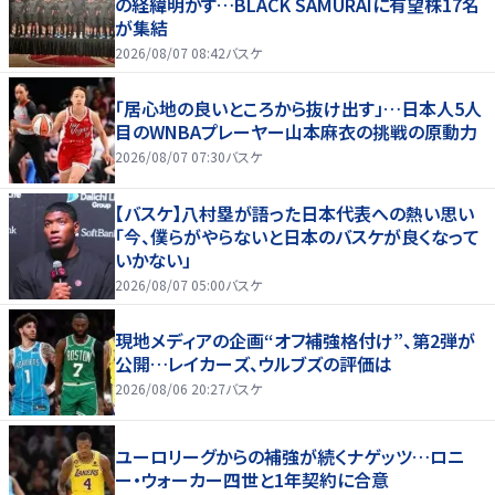
の経緯明かす…BLACK SAMURAIに有望株17名
が集結
2026/08/07 08:42
バスケ
「居心地の良いところから抜け出す」…日本人5人
目のWNBAプレーヤー山本麻衣の挑戦の原動力
2026/08/07 07:30
バスケ
【バスケ】八村塁が語った日本代表への熱い思い
「今、僕らがやらないと日本のバスケが良くなって
いかない」
2026/08/07 05:00
バスケ
現地メディアの企画“オフ補強格付け”、第2弾が
公開…レイカーズ、ウルブズの評価は
2026/08/06 20:27
バスケ
ユーロリーグからの補強が続くナゲッツ…ロニ
ー・ウォーカー四世と1年契約に合意