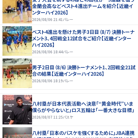
金蘭会高などベスト４進出チームを紹介【近畿イ
ンターハイ2026】
2026/08/06 21:41
バレー
ベスト4進出を懸けた男子3日目（8/7）決勝トーナ
メント3、4回戦全12試合をご紹介【近畿インター
ハイ2026】
2026/08/06 18:44
バレー
男子2日目（8/6）決勝トーナメント1、2回戦全21試
合の結果【近畿インターハイ2026】
2026/08/06 18:19
バレー
八村塁が日本代表活動へ決意「“黄金時代”いま
僕らがやらないと」ロス五輪は「一番大きな目標」
2026/08/07 11:25
バスケ
八村塁「日本のバスケを強くするために」JBA連携