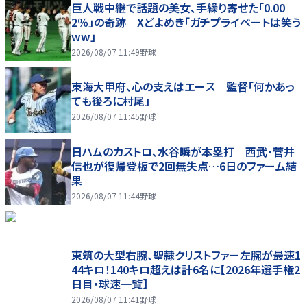
巨人戦中継で話題の美女、手繰り寄せた「0.00
2％」の奇跡 Xどよめき「ガチプライベートは笑う
ww」
2026/08/07 11:49
野球
東海大甲府、心の支えはエース 監督「何かあっ
ても後ろに村尾」
2026/08/07 11:45
野球
日ハムのカストロ、水谷瞬が本塁打 西武・菅井
信也が復帰登板で2回無失点…6日のファーム結
果
2026/08/07 11:44
野球
東筑の大型右腕、聖隷クリストファー左腕が最速1
44キロ！140キロ超えは計6名に【2026年選手権2
日目・球速一覧】
2026/08/07 11:41
野球