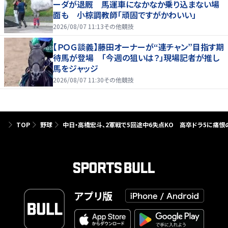
ーダが退厩 馬運車になかなか乗り込まない場
面も 小椋調教師「頑固ですがかわいい」
2026/08/07 11:13
その他競技
【ＰＯＧ談義】藤田オーナーが“連チャン”目指す期
待馬が登場 「今週の狙いは？」現場記者が推し
馬をジャッジ
2026/08/07 11:30
その他競技
TOP
野球
中日・高橋宏斗、2軍戦で5回途中6失点KO 高卒ドラ5に痛恨
アプリ版