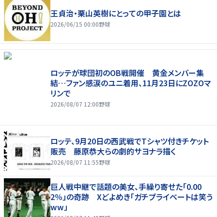
王貞治・栗山英樹にとっての甲子園とは
2026/06/15 00:00
野球
ロッテが球団初のOB戦開催 黄金メンバー集
結…ファン感涙のユニ着用、11月23日にZOZOマ
リンで
2026/08/07 12:00
野球
ロッテ、9月20日の西武戦でTシャツ付きチケット
販売 藤原恭大らの劇的サヨナラ描く
2026/08/07 11:55
野球
巨人戦中継で話題の美女、手繰り寄せた「0.00
2％」の奇跡 Xどよめき「ガチプライベートは笑う
ww」