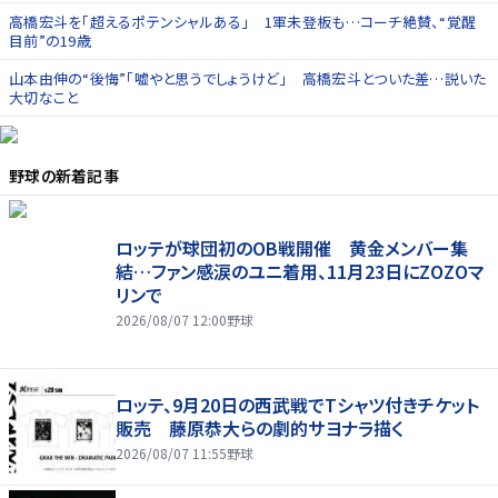
高橋宏斗を「超えるポテンシャルある」 1軍未登板も…コーチ絶賛、“覚醒
目前”の19歳
山本由伸の“後悔”「嘘やと思うでしょうけど」 高橋宏斗とついた差…説いた
大切なこと
野球
の新着記事
ロッテが球団初のOB戦開催 黄金メンバー集
結…ファン感涙のユニ着用、11月23日にZOZOマ
リンで
2026/08/07 12:00
野球
ロッテ、9月20日の西武戦でTシャツ付きチケット
販売 藤原恭大らの劇的サヨナラ描く
2026/08/07 11:55
野球