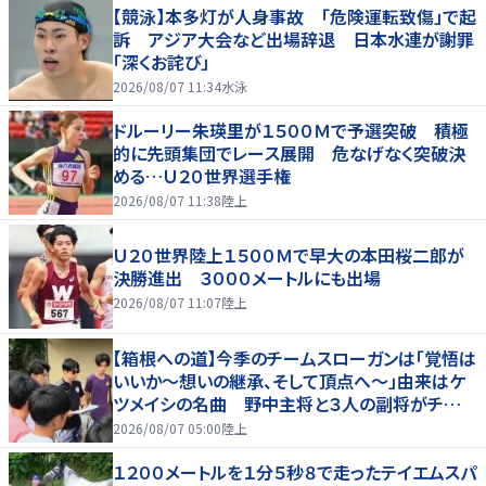
【競泳】本多灯が人身事故 「危険運転致傷」で起
訴 アジア大会など出場辞退 日本水連が謝罪
「深くお詫び」
2026/08/07 11:34
水泳
ドルーリー朱瑛里が１５００Ｍで予選突破 積極
的に先頭集団でレース展開 危なげなく突破決
める…Ｕ２０世界選手権
2026/08/07 11:38
陸上
Ｕ２０世界陸上１５００Ｍで早大の本田桜二郎が
決勝進出 ３０００メートルにも出場
2026/08/07 11:07
陸上
【箱根への道】今季のチームスローガンは「覚悟は
いいか～想いの継承、そして頂点へ～」由来はケ
ツメイシの名曲 野中主将と３人の副将がチーム
を引っ張る…夏合宿特集第１弾、国学院大
2026/08/07 05:00
陸上
１２００メートルを１分５秒８で走ったテイエムスパ