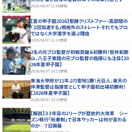
2026/08/07 11:08
野球
【夏の甲子園2026】聖隷クリストファー・高部陸の
「２回加速する」規格外のストレート それでもプロ
ではなく大学進学を選ぶ理由
2026/08/07 11:10
野球
2名の元プロ監督が初戦突破＆初勝利！智弁和歌
山、八王子実践の元プロ監督の指揮にも注目【20
26年夏甲子園】
2026/08/07 10:15
野球
東海大甲府が11年ぶり聖地1勝！元巨人、楽天の
仲澤監督は指揮官として甲子園初出場初勝利！
【2026年夏甲子園】
2026/08/07 10:10
野球
【解説】３３年目のＪリーグが歴史的大改革 シー
ズン移行「秋春制」で日本サッカーは何が変わる
のか…７日開幕