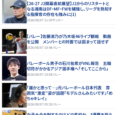
【26-27 J2開幕直前展望】J2からのリスタートと
なる湘南はDF・MF・FWを補強し、リーグを熟知す
る指揮官の存在も強みに(1)
2026/08/07 11:30
サッカー
【バレー】佐藤淑乃が乃木坂46ライブ観戦 動画
を公開 メンバーとの対面では固まって話せず
2026/08/07 10:46
バレー
バレーボール男子の石川祐希がVNL報告 五輪
切符がかかるアジア選手権へ「そしてここから」
2026/08/07 10:08
バレー
「誰かと思って…」元バレーボール日本代表 雰
囲気“激変”姿が話題「モデルさんみたいです」「め
ちゃキレイ」
2026/08/07 05:20
バレー
女子大会を制するのはどの高校か 3連覇を狙う