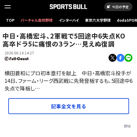
今日の予定
TOP
バーチャル高校野球
インターハイ
東京六大学野球
dodaSPO
中日・高橋宏斗【写真提供：産経新聞社】
（新しいタブ
中日・高橋宏斗、2軍戦で5回途中6失点KO
高卒ドラ5に痛恨の3ラン…見えぬ復調
2026.06.14 14:27
横田蒼和にプロ初本塁打を献上 中日・高橋宏斗投手が
14日、ファーム・リーグ西武戦に先発登板するも、5回途中6
失点で降板し…
記事全文を見る
野球