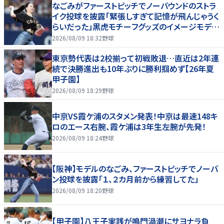
なごみがファーストピッチでノーバウンドのストラ
イク投球を披露「緊張しすぎて記憶が飛んじゃうく
らいだった」黒虎モチーフグッズのイメージモデル
を務める
2026/08/09 18:32
野球
東京勢代表は2校揃って初戦敗退…直近は2年連
続で決勝進出も10年ぶりに勝利掴めず【26年夏
甲子園】
2026/08/09 18:29
野球
中京VS霞ケ浦のスタメン発表！中京は最速148キ
ロのエース右腕、霞ケ浦は3年生左腕が先発！
2026/08/09 18:24
野球
【阪神】モデルのなごみ、ファーストピッチでノーバ
ン投球を披露「１、２カ月前から練習してた」
2026/08/09 18:20
野球
【甲子園】八王子実践が鳴門渦潮にサヨナラ負