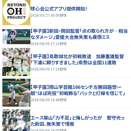
球心会公式アプリ提供開始！
2026/05/27 00:00
野球
【甲子園】新田・岡田監督「点の取られ方が…相当
なダメージ」愛媛大会無失策も痛恨ミス
2026/08/09 17:10
野球
【甲子園】鳥取城北が初戦敗退 加藤重雄監督
「下浦に頼りすぎました」県勢は全国11連敗
2026/08/09 17:16
野球
【甲子園】岡山学芸館166センチ左腕田路惣一
朗“ほぼ完投”初戦飾る「バックと打線を信じて」
2026/08/09 16:48
野球
エース築山「力不足」と悔しがったが 堅守光っ
た新田、無失策で惜敗
2026/08/09 16:00
野球