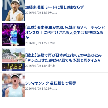
加藤未唯組 シードに屈し8強ならず
2026/08/09 13:38
テニス
【卓球】張本美和＆智和、兄妹同時Ｖへ チャンピ
オンズ以上に格付けされる大会では初快挙なる
か
2026/08/09 17:20
卓球
【陸上】決勝で再び日本新12秒62の中島ひとみ
「やっと出せた」向かい風でも予選と同タイムＶ
2026/08/09 15:42
陸上
シフィオンテク 逆転勝ちで雪辱
2026/08/09 14:28
テニス