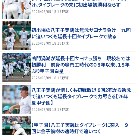
け、タイブレークの末に初出場初勝利ならず
2026/08/09 18:19
野球
初出場の八王子実践は無念サヨナラ負け 九回
に追いつくも延長十回タイブレークで散る
2026/08/09 18:19
野球
鳴門渦潮が延長十回サヨナラ勝ち 現校名では
初勝利 前身の鳴門工時代の０８年以来、１８年
ぶり甲子園白星
2026/08/09 18:19
野球
八王子実践が惜しくも初戦敗退 9回2死から執念
で追いつくも延長タイブレークで力尽きる【26年
夏甲子園】
2026/08/09 18:18
野球
【甲子園】八王子実践はタイブレークに突入 ９
回に金子侑樹の適時打で追いつく