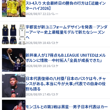
スト4入り 大会最終日の勝負の行方は【近畿イン
ターハイ2026】
2026/08/07 22:22
バレー
宇都宮が新ユニフォームデザインを発表…アンダ
ーアーマー史上最軽量モデルで新たなシーズン
へ
2026/08/09 18:43
バスケ
新井楽人が17得点もB.LEAGUE UNITEDはメル
ボルンに惜敗…中村拓人「全員が成長できた」
2026/08/09 18:16
バスケ
日本代表復帰の八村塁「日本のバスケは今、チャ
ンスがある。本当に今が大事」代表での自身の役
割も語る
2026/08/09 17:45
バスケ
モンゴルとの第1戦は黒星…男子日本代表はカー