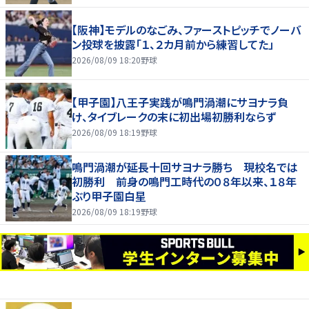
【阪神】モデルのなごみ、ファーストピッチでノーバ
ン投球を披露「１、２カ月前から練習してた」
2026/08/09 18:20
野球
【甲子園】八王子実践が鳴門渦潮にサヨナラ負
け、タイブレークの末に初出場初勝利ならず
2026/08/09 18:19
野球
鳴門渦潮が延長十回サヨナラ勝ち 現校名では
初勝利 前身の鳴門工時代の０８年以来、１８年
ぶり甲子園白星
2026/08/09 18:19
野球