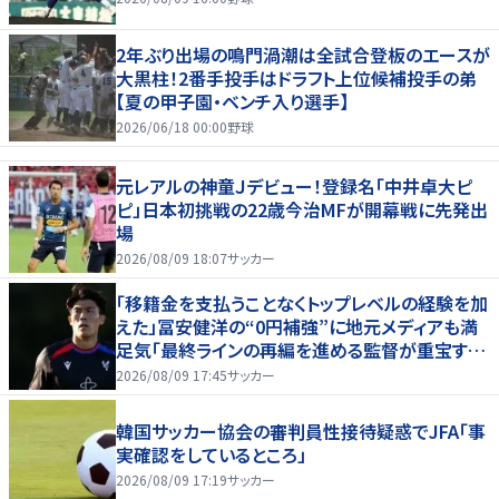
2年ぶり出場の鳴門渦潮は全試合登板のエースが
大黒柱！2番手投手はドラフト上位候補投手の弟
【夏の甲子園・ベンチ入り選手】
2026/06/18 00:00
野球
元レアルの神童Ｊデビュー！登録名「中井卓大ピ
ピ」日本初挑戦の22歳今治MFが開幕戦に先発出
場
2026/08/09 18:07
サッカー
「移籍金を支払うことなくトップレベルの経験を加
えた」冨安健洋の“0円補強”に地元メディアも満
足気「最終ラインの再編を進める監督が重宝する
柔軟性を備えている」
2026/08/09 17:45
サッカー
韓国サッカー協会の審判員性接待疑惑でJFA「事
実確認をしているところ」
2026/08/09 17:19
サッカー