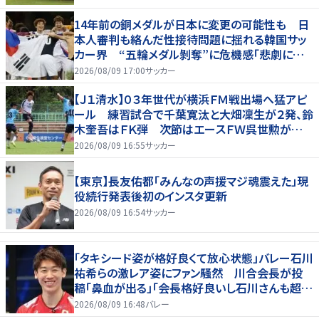
14年前の銅メダルが日本に変更の可能性も 日
本人審判も絡んだ性接待問題に揺れる韓国サッ
カー界 “五輪メダル剝奪”に危機感「悲劇に見
舞われる」
2026/08/09 17:00
サッカー
【Ｊ１清水】０３年世代が横浜ＦＭ戦出場へ猛アピ
ール 練習試合で千葉寛汰と大畑凜生が２発、鈴
木奎吾はＦＫ弾 次節はエースＦＷ呉世勲が出
場停止
2026/08/09 16:55
サッカー
【東京】長友佑都「みんなの声援マジ魂震えた」現
役続行発表後初のインスタ更新
2026/08/09 16:54
サッカー
「タキシード姿が格好良くて放心状態」バレー石川
祐希らの激レア姿にファン騒然 川合会長が投
稿「鼻血が出る」「会長格好良いし石川さんも超格
好いい」
2026/08/09 16:48
バレー