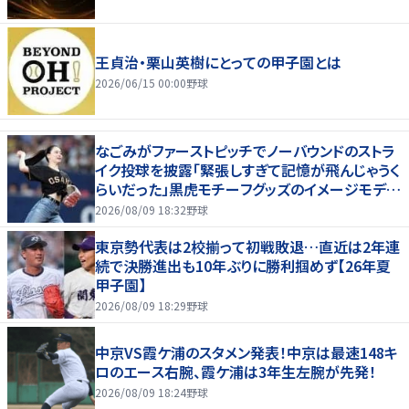
王貞治・栗山英樹にとっての甲子園とは
2026/06/15 00:00
野球
なごみがファーストピッチでノーバウンドのストラ
イク投球を披露「緊張しすぎて記憶が飛んじゃうく
らいだった」黒虎モチーフグッズのイメージモデル
を務める
2026/08/09 18:32
野球
東京勢代表は2校揃って初戦敗退…直近は2年連
続で決勝進出も10年ぶりに勝利掴めず【26年夏
甲子園】
2026/08/09 18:29
野球
中京VS霞ケ浦のスタメン発表！中京は最速148キ
ロのエース右腕、霞ケ浦は3年生左腕が先発！
2026/08/09 18:24
野球