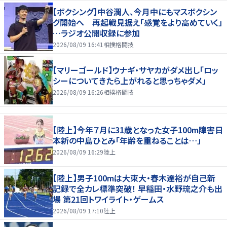
【ボクシング】中谷潤人、今月中にもマスボクシン
グ開始へ 再起戦見据え「感覚をより高めていく」
…ラジオ公開収録に参加
2026/08/09 16:41
相撲格闘技
【マリーゴールド】ウナギ・サヤカがダメ出し「ロッ
シーについてきたら上がれると思っちゃダメ」
2026/08/09 16:26
相撲格闘技
【陸上】今年７月に31歳となった女子100m障害日
本新の中島ひとみ「年齢を重ねることは…」
2026/08/09 16:29
陸上
【陸上】男子100mは大東大・春木達裕が自己新
記録で全カレ標準突破！ 早稲田・水野琉之介も出
場 第21回トワイライト・ゲームス
2026/08/09 17:10
陸上