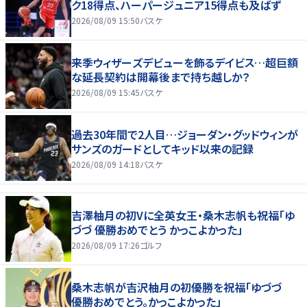
ク18得点、ハーパージュニア15得点も及ばず
2026/08/09 15:50
バスケ
来季ウィザーズデビューを飾るデイビス…超巨額
な延長契約は開幕後まで持ち越しか？
2026/08/09 15:45
バスケ
過去30年間で2人目…ジョーダン・グッドウィンが
サンズのガードとしてキッド以来の記録
2026/08/09 14:18
バスケ
吉澤柚月の初Vに全英女王・桑木志帆も祝福「ゆ
づづ 優勝おめでとう かっこよかった」
2026/08/09 17:26
ゴルフ
桑木志帆が吉沢柚月の初優勝を祝福「ゆづづ
優勝おめでとう。かっこよかった」