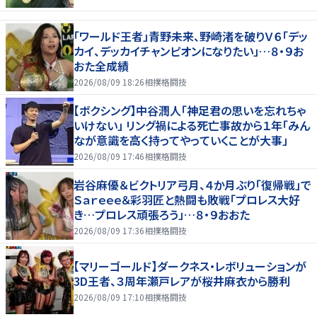
「ワールド王者」青野未来、野崎渚を破りＶ６「デッ
カイ、デッカイチャンピオンになりたい」…８・９お
おた全成績
2026/08/09 18:26
相撲格闘技
【ボクシング】中谷潤人「神足君の思いを忘れちゃ
いけない」 リング禍による死亡事故から１年「みん
なが意識を高く持ってやっていくことが大事」
2026/08/09 17:46
相撲格闘技
岩谷麻優＆ビクトリア弓月、４か月ぶり「復帰戦」で
Ｓａｒｅｅｅ＆彩羽匠と熱闘も敗戦「プロレス大好
き…プロレス頑張ろう」…８・９おおた
2026/08/09 17:36
相撲格闘技
【マリーゴールド】ダークネス・レボリューションが
3D王者、３周年瀬戸レアが桜井麻衣から勝利
2026/08/09 17:10
相撲格闘技