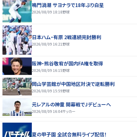
鳴門渦潮 サヨナラで18年ぶり白星
2026/08/09 18:18
野球
日本ハム・有原 2戦連続完封勝利
2026/08/09 16:21
野球
阪神・熊谷敬宥が国内FA権を取得
2026/08/09 16:15
野球
岡山学芸館が中国地区対決で逆転勝利
2026/08/09 15:59
野球
元レアルの神童 開幕戦でJデビューへ
2026/08/09 16:04
サッカー
夏の甲子園 全試合無料ライブ配信！