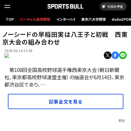
今日の予定
第108回全国高校野球選手権西東京大会の組み合わせ抽選会に臨む選手たち=2026年6月
TOP
バーチャル高校野球
インターハイ
東京六大学野球
dodaSPO
14日、東京都渋谷区、小池寛木撮影
（新しいタブ
ノーシードの早稲田実は八王子と初戦 西東
京大会の組み合わせ
2026.06.14 13:40
第108回全国高校野球選手権西東京大会（朝日新聞
社、東京都高校野球連盟主催）の抽選会が6月14日、東京
都渋谷区であり、…
記事全文を見る
野球