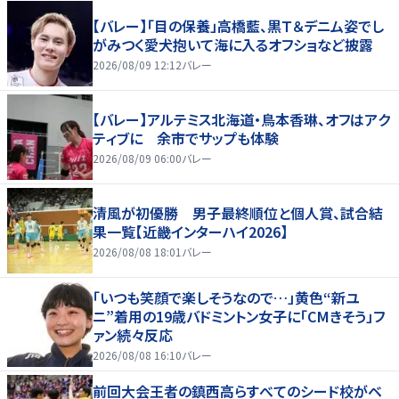
【バレー】「目の保養」高橋藍、黒Ｔ＆デニム姿でし
がみつく愛犬抱いて海に入るオフショなど披露
2026/08/09 12:12
バレー
【バレー】アルテミス北海道・鳥本香琳、オフはアク
ティブに 余市でサップも体験
2026/08/09 06:00
バレー
清風が初優勝 男子最終順位と個人賞、試合結
果一覧【近畿インターハイ2026】
2026/08/08 18:01
バレー
「いつも笑顔で楽しそうなので…」黄色“新ユ
ニ”着用の19歳バドミントン女子に「CMきそう」フ
ァン続々反応
2026/08/08 16:10
バレー
前回大会王者の鎮西高らすべてのシード校がベ