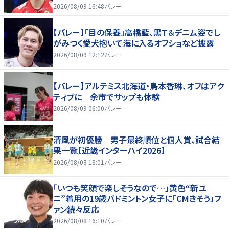
好いい」
2026/08/09 16:48
バレー
【バレー】「目の保養」高橋藍、黒Ｔ＆デニム姿でし
がみつく愛犬抱いて海に入るオフショなど披露
2026/08/09 12:12
バレー
【バレー】アルテミス北海道・鳥本香琳、オフはアク
ティブに 余市でサップも体験
2026/08/09 06:00
バレー
清風が初優勝 男子最終順位と個人賞、試合結
果一覧【近畿インターハイ2026】
2026/08/08 18:01
バレー
「いつも笑顔で楽しそうなので…」黄色“新ユ
ニ”着用の19歳バドミントン女子に「CMきそう」フ
ァン続々反応
2026/08/08 16:10
バレー