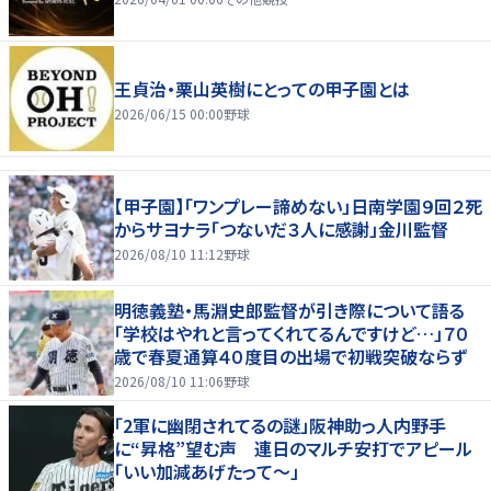
王貞治・栗山英樹にとっての甲子園とは
2026/06/15 00:00
野球
【甲子園】「ワンプレー諦めない」日南学園９回２死
からサヨナラ「つないだ３人に感謝」金川監督
2026/08/10 11:12
野球
明徳義塾・馬淵史郎監督が引き際について語る
「学校はやれと言ってくれてるんですけど…」７０
歳で春夏通算４０度目の出場で初戦突破ならず
2026/08/10 11:06
野球
「2軍に幽閉されてるの謎」阪神助っ人内野手
に“昇格”望む声 連日のマルチ安打でアピール
「いい加減あげたって〜」