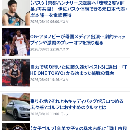
【バスケ】京都ハンナリーズ逆襲へ「琉球２度Ｖ師
弟」再共闘！ 伊佐バスケ体現できる元日本代表・
岸本隆一を電撃獲得
2026/08/10 06:00
バスケ
OG・アヌノビーが母国メディア出演…劇的ティッ
プインや激闘のプレーオフを振り返る
2026/08/09 22:38
バスケ
自力で切り開いた佐藤久遠がベスト5に選出…『T
HE ONE TOKYO』から始まった挑戦の舞台
2026/08/09 19:46
バスケ
乗り心地？それともキャディバッグが沢山つめる
広々感？ゴルフにおすすめのクルマとは
2026/08/10 11:00
ゴルフ
【女子ゴルフ】全英女子Ｖの桑木志帆に「岡山市民