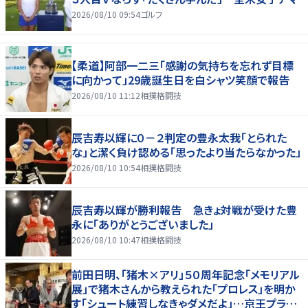
2026/08/10 09:54
ゴルフ
【柔道】阿部一二三「感謝の気持ちを忘れず目標
に向かって」29歳誕生日を白シャツ笑顔で報告
2026/08/10 11:12
相撲格闘技
辰吉寿以輝に０－２判定の豊永太我「とられた
な」と潔く負け認める「思ったより当たらなかった」
2026/08/10 10:54
相撲格闘技
辰吉寿以輝が勝利報告 急きょ対戦が受けた豊
永に「ありがとうございました」
2026/08/10 10:47
相撲格闘技
前田日明、「猪木×アリ」５０周年記念「メモリアル
展」で猪木さんから教えられた「プロレス」を明か
す「シュート練習しなきゃダメだよ」…京王プラザ