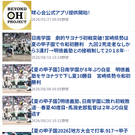
球心会公式アプリ提供開始！
2026/05/27 00:00
野球
日南学園 劇的サヨナラ初戦突破！宮崎県勢は
夏の甲子園で令和初勝利 九回２死走者なしか
ら３連打→明徳義塾との接戦制して２０１８年以
来の勝利
2026/08/10 10:24
野球
【夏の甲子園】日南学園が８年ぶり白星 明徳義
塾をサヨナラで下し夏10勝目 宮崎県勢令和初
勝利
2026/08/06 00:00
野球
【夏の甲子園】明徳義塾、日南学園に敗れ初戦敗
退…春夏40度目・馬淵史郎監督は２年ぶり白星
逃す
2026/08/10 10:21
野球
【夏の甲子園2026】地方大会で打率.917→甲子