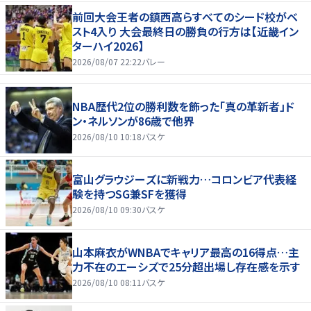
前回大会王者の鎮西高らすべてのシード校がベ
スト4入り 大会最終日の勝負の行方は【近畿イン
ターハイ2026】
2026/08/07 22:22
バレー
NBA歴代2位の勝利数を飾った「真の革新者」ド
ン・ネルソンが86歳で他界
2026/08/10 10:18
バスケ
富山グラウジーズに新戦力…コロンビア代表経
験を持つSG兼SFを獲得
2026/08/10 09:30
バスケ
山本麻衣がWNBAでキャリア最高の16得点…主
力不在のエーシズで25分超出場し存在感を示す
2026/08/10 08:11
バスケ