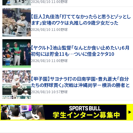
2026/08/10 11:00
野球
【巨人】丸佳浩「打ててなかったらと思うとゾッとし
ます」安堵のワケは丸推しの９歳少女だった
2026/08/10 11:00
野球
【ヤクルト】池山監督「なんとか食い止めたい」６月
初旬には貯金11も…ついに借金２ケタ10
2026/08/10 11:00
野球
【甲子園】サヨナラ打の日南学園・豊丸蒼大「自分
たちの野球貫く」次戦は沖縄尚学－横浜の勝者と
2026/08/10 10:57
野球