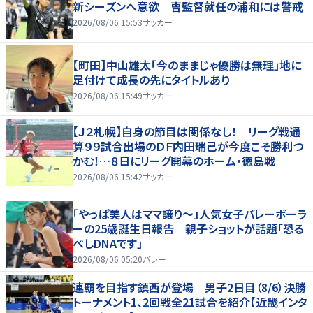
新シーズンへ意欲 曺監督就任の浦和には警戒
2026/08/06 15:53
サッカー
【町田】中山雄太「今のままじゃ優勝は無理」地に
足付けて成長の先にタイトルあり
2026/08/06 15:49
サッカー
【Ｊ２札幌】自身の節目は関係なし！ リーグ戦通
算９９試合出場のＤＦ内田瑞己が今度こそ勝利つ
かむ！…８日にリーグ開幕のホーム・徳島戦
2026/08/06 15:42
サッカー
「やっぱ美人はママ譲り～」人気女子バレーボーラ
ーの25歳誕生日報告 親子ショットが話題「恐る
べしDNAです」
2026/08/06 05:20
バレー
連覇を目指す鎮西が登場 男子2日目（8/6）決勝
トーナメント1、2回戦全21試合を紹介【近畿インタ