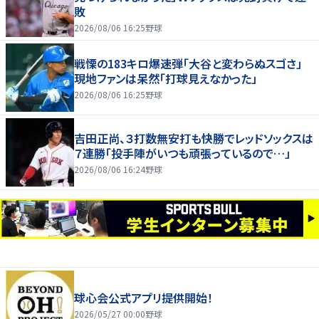
敗
2026/08/06 16:25
野球
戦慄の183キロ爆速弾「大谷と変わらぬスゴさ」
現地ファンは呆然「打球見えなかった」
2026/08/06 16:25
野球
吉田正尚、３打数無安打も快勝でレッドソックスは
７連勝「投手陣がいつも頑張っているので…」
2026/08/06 16:24
野球
球心会公式アプリ提供開始！
2026/05/27 00:00
野球