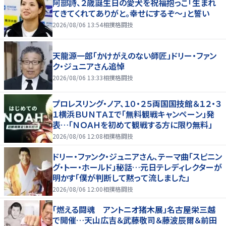
阿部詩、２歳誕生日の愛犬を祝福抱っこ「生まれ
てきてくれてありがと。幸せにするぞ～」と誓い
2026/08/06 13:54
相撲格闘技
天龍源一郎「かけがえのない師匠」ドリー・ファン
ク・ジュニアさん追悼
2026/08/06 13:33
相撲格闘技
プロレスリング・ノア、１０・２５両国国技館＆１２・３
１横浜ＢＵＮＴＡＩで「無料観戦キャンペーン」発
表…「ＮＯＡＨを初めて観戦する方に限り無料」
2026/08/06 12:08
相撲格闘技
ドリー・ファンク・ジュニアさん、テーマ曲「スピニン
グ・トー・ホールド」秘話…元日テレディレクターが
明かす「僕が判断して黙って流しました」
2026/08/06 12:00
相撲格闘技
「燃える闘魂 アントニオ猪木展」名古屋栄三越
で開催…天山広吉＆武藤敬司＆藤波辰爾＆前田