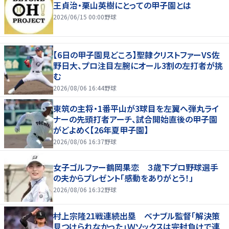
王貞治・栗山英樹にとっての甲子園とは
2026/06/15 00:00
野球
【6日の甲子園見どころ】聖隷クリストファーVS佐
野日大、プロ注目左腕にオール3割の左打者が挑
む
2026/08/06 16:44
野球
東筑の主将・1番平山が3球目を左翼へ弾丸ライ
ナーの先頭打者アーチ、試合開始直後の甲子園
がどよめく【26年夏甲子園】
2026/08/06 16:37
野球
女子ゴルファー鶴岡果恋 ３歳下プロ野球選手
の夫からプレゼント「感動をありがとう！」
2026/08/06 16:32
野球
村上宗隆21戦連続出塁 ベナブル監督「解決策
見つけられなかった」Ｗソックスは完封負けで連