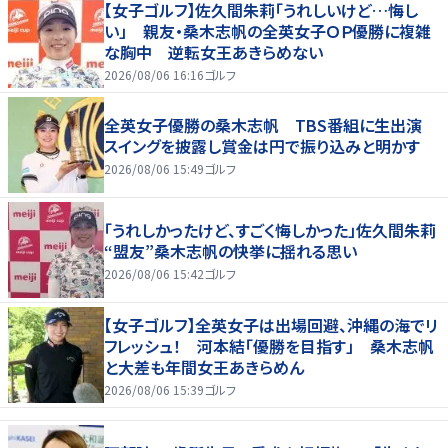
【女子ゴルフ】佐久間朱莉「うれしいけど…悔し
い」 親友・桑木志帆の全英女子ＯＰ優勝に複雑
な胸中 逆転女王あきらめない
2026/08/06 16:16
ゴルフ
全英女子優勝の桑木志帆 TBS番組に生出演
スイングを披露し賞金は円で振り込みと明かす
2026/08/06 15:49
ゴルフ
「うれしかったけど、すごく悔しかった」佐久間朱莉
“盟友”桑木志帆の快挙に揺れる思い
2026/08/06 15:42
ゴルフ
【女子ゴルフ】全英女子は出場回避、沖縄の海でリ
フレッシュ！ 河本結「優勝を目指す」 桑木志帆
と大差も年間女王あきらめん
2026/08/06 15:39
ゴルフ