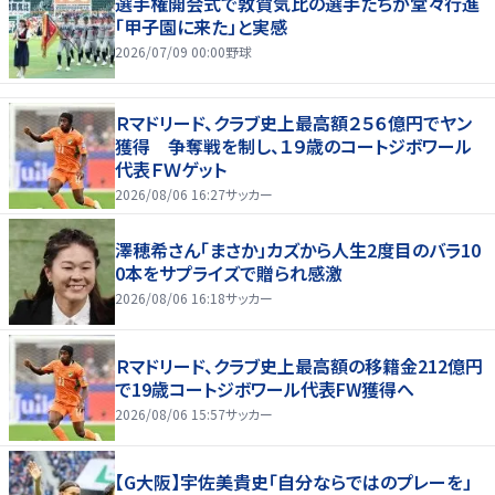
選手権開会式で敦賀気比の選手たちが堂々行進
「甲子園に来た」と実感
2026/07/09 00:00
野球
Ｒマドリード、クラブ史上最高額２５６億円でヤン
獲得 争奪戦を制し、１９歳のコートジボワール
代表ＦＷゲット
2026/08/06 16:27
サッカー
澤穂希さん「まさか」カズから人生2度目のバラ10
0本をサプライズで贈られ感激
2026/08/06 16:18
サッカー
Ｒマドリード、クラブ史上最高額の移籍金212億円
で19歳コートジボワール代表FW獲得へ
2026/08/06 15:57
サッカー
【G大阪】宇佐美貴史「自分ならではのプレーを」