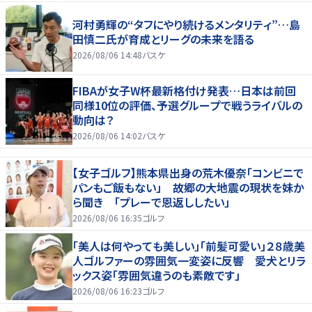
河村勇輝の“タフにやり続けるメンタリティ”…島
田慎二氏が育成とリーグの未来を語る
2026/08/06 14:48
バスケ
FIBAが女子W杯最新格付け発表…日本は前回
同様10位の評価、予選グループで戦うライバルの
動向は？
2026/08/06 14:02
バスケ
【女子ゴルフ】熊本県出身の荒木優奈「コンビニで
パンもご飯もない」 故郷の大地震の現状を妹か
ら聞き 「プレーで恩返ししたい」
2026/08/06 16:35
ゴルフ
「美人は何やっても美しい」「前髪可愛い」２８歳美
人ゴルファーの雰囲気一変姿に反響 愛犬とリラ
ックス姿「雰囲気違うのも素敵です」
2026/08/06 16:23
ゴルフ