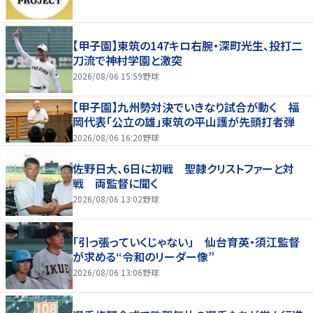
【甲子園】東筑の147キロ右腕・深町光生、投打二
刀流で神村学園と激突
2026/08/06 15:59
野球
【甲子園】九州勢対決でいきなり試合が動く 福
岡代表「公立の雄」東筑の平山護が先頭打者弾
2026/08/06 16:20
野球
佐野日大、6日に初戦 聖隷クリストファーと対
戦 両監督に聞く
2026/08/06 13:02
野球
「引っ張っていくじゃない」 仙台育英・須江監督
が求める“令和のリーダー像”
2026/08/06 13:06
野球