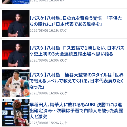
【バスケ】八村塁、日の丸を背負う覚悟 「子供た
ちの憧れに」「日本代表である風格を」
2026/08/06 16:19
バスケ
【バスケ】八村塁「ロス五輪で１勝したい」日本バス
ケ史上初の３大会連続五輪出場へ思い語る
2026/08/06 16:00
バスケ
【バスケ】八村塁 桶谷大監督のスタイルは「世界
で戦えるレベルで教えてくれる。日本代表戻りたく
なった」
2026/08/06 16:00
バスケ
早稲田大、精華大に敗れるもAUBL決勝Tには進
出確定済み…次戦は予選で白鷗大を破った高麗
大と激突
2026/08/06 15:26
バスケ