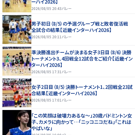
ーハイ2026】
2026/08/05 20:43
バレー
男子初日（8/5）の予選グループ戦と敗者復活戦
全試合の結果【近畿インターハイ2026】
2026/08/05 20:11
バレー
準決勝進出チームが決まる女子3日目（8/6）決勝
トーナメント3、4回戦全12試合をご紹介【近畿イン
ターハイ2026】
2026/08/05 17:31
バレー
女子2日目（8/5）決勝トーナメント1、2回戦全23試
合結果【近畿インターハイ2026】
2026/08/05 17:01
バレー
「この笑顔は破壊力あるな〜」20歳バドミントン女
子、カメラに向かって…「ニッコニコだね」「これは
やばいな」
2026/08/05 16:00
バレー