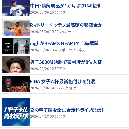
中日・鵜飼航丞が1か月ぶり1軍復帰
2026/08/06 16:06
野球
Rマドリード クラブ最高額の移籍金か
2026/08/06 15:57
サッカー
mghがBEAMS HEARTで店舗展開
2026/08/06 13:48
スポーツビジネス
男子5000M決勝で栗村凌が8位入賞
2026/08/06 12:57
陸上
FIBA 女子W杯最新格付けを発表
2026/08/06 14:02
バスケットボール
夏の甲子園を全試合無料ライブ配信！
2026/04/18 00:00
野球