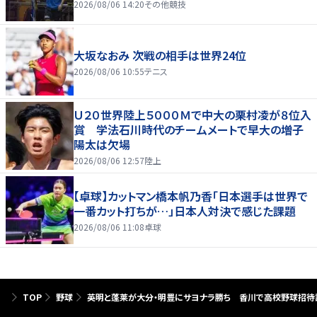
2026/08/06 14:20
その他競技
大坂なおみ 次戦の相手は世界24位
2026/08/06 10:55
テニス
Ｕ２０世界陸上５０００Ｍで中大の栗村凌が８位入
賞 学法石川時代のチームメートで早大の増子
陽太は欠場
2026/08/06 12:57
陸上
【卓球】カットマン橋本帆乃香「日本選手は世界で
一番カット打ちが…」日本人対決で感じた課題
2026/08/06 11:08
卓球
TOP
野球
英明と蓬莱が大分・明豊にサヨナラ勝ち 香川で高校野球招待