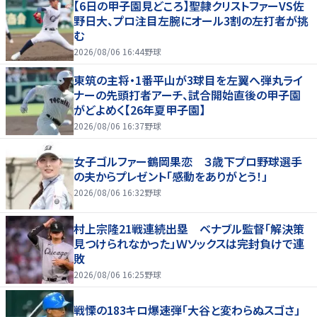
【6日の甲子園見どころ】聖隷クリストファーVS佐
野日大、プロ注目左腕にオール3割の左打者が挑
む
2026/08/06 16:44
野球
東筑の主将・1番平山が3球目を左翼へ弾丸ライ
ナーの先頭打者アーチ、試合開始直後の甲子園
がどよめく【26年夏甲子園】
2026/08/06 16:37
野球
女子ゴルファー鶴岡果恋 ３歳下プロ野球選手
の夫からプレゼント「感動をありがとう！」
2026/08/06 16:32
野球
村上宗隆21戦連続出塁 ベナブル監督「解決策
見つけられなかった」Ｗソックスは完封負けで連
敗
2026/08/06 16:25
野球
戦慄の183キロ爆速弾「大谷と変わらぬスゴさ」