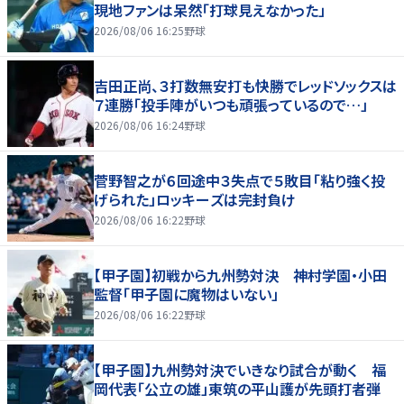
現地ファンは呆然「打球見えなかった」
2026/08/06 16:25
野球
吉田正尚、３打数無安打も快勝でレッドソックスは
７連勝「投手陣がいつも頑張っているので…」
2026/08/06 16:24
野球
菅野智之が６回途中３失点で５敗目「粘り強く投
げられた」ロッキーズは完封負け
2026/08/06 16:22
野球
【甲子園】初戦から九州勢対決 神村学園・小田
監督「甲子園に魔物はいない」
2026/08/06 16:22
野球
【甲子園】九州勢対決でいきなり試合が動く 福
岡代表「公立の雄」東筑の平山護が先頭打者弾