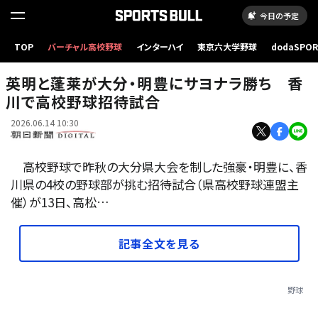
今日の予定
明豊-英明、四回裏英明、吉川の適時打で、二塁から松本一が生還して3点目=2026年6月13
TOP
バーチャル高校野球
インターハイ
東京六大学野球
dodaSPO
日午前10時26分、レクザムスタジアム、斉藤夏音撮影
（新しいタブ
英明と蓬莱が大分・明豊にサヨナラ勝ち 香
川で高校野球招待試合
2026.06.14 10:30
高校野球で昨秋の大分県大会を制した強豪・明豊に、香
川県の4校の野球部が挑む招待試合（県高校野球連盟主
催）が13日、高松…
記事全文を見る
野球