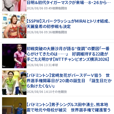
日明＆初代タイガーマスクが来場…８・２６から９・
７まで
2026/08/06 09:49
相撲格闘技
【SSPW】スパークラッシュがMIRAIとトリオ結成、
天麗皇希の初参戦も決定
2026/08/06 09:36
相撲格闘技
初戦突破の大藤沙月が語る“復調”の要因「一番
心がけてきたのは……」 好調維持する22歳が
手ごたえ明かす【WTTチャンピオンズ横浜2026】
2026/08/06 13:31
卓球
【バドミントン】宮崎友花がバースデーＶ狙う 世
界選手権開幕日が２０歳の誕生日 「誕生日だか
ら負けたくない」
2026/08/06 14:10
その他競技
【バドミントン】男子シングルス田中湧士、熊本地
震で地元や母校が被災 世界選手権で躍進誓う