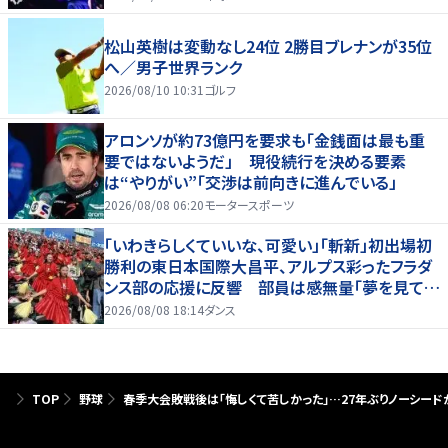
松山英樹は変動なし24位 2勝目ブレナンが35位
へ／男子世界ランク
2026/08/10 10:31
ゴルフ
アロンソが約73億円を要求も「金銭面は最も重
要ではないようだ」 現役続行を決める要素
は“やりがい”「交渉は前向きに進んでいる」
2026/08/08 06:20
モータースポーツ
「いわきらしくていいな、可愛い」「斬新」初出場初
勝利の東日本国際大昌平、アルプス彩ったフラダ
ンス部の応援に反響 部員は感無量「夢を見てい
るよう」
2026/08/08 18:14
ダンス
TOP
野球
春季大会敗戦後は｢悔しくて苦しかった｣…27年ぶりノーシード