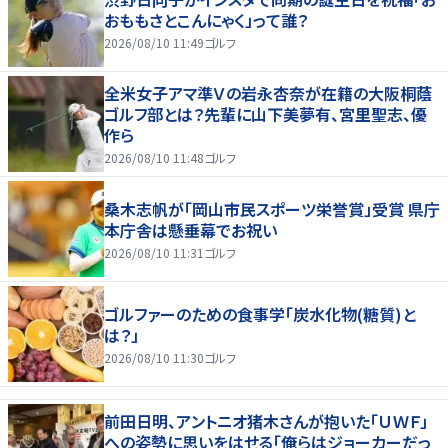
おももさとこんにゃく」って誰？
2026/08/10 11:49
ゴルフ
全米女子アマ準Ｖの岩永杏奈が在籍の大阪桐蔭
ゴルフ部とは？先輩に山下美夢有、宮里聖志、優
作ら
2026/08/10 11:48
ゴルフ
桑木志帆が「岡山市民スポーツ栄誉賞」受賞 県庁
本庁舎は懸垂幕でお祝い
2026/08/10 11:31
ゴルフ
ゴルファーのための食事学「炭水化物(糖質)と
は？」
2026/08/10 11:30
ゴルフ
前田日明、アントニオ猪木さんが抱いた「ＵＷＦ」
への姿勢に思いをはせる「俺らはジョーカーだっ