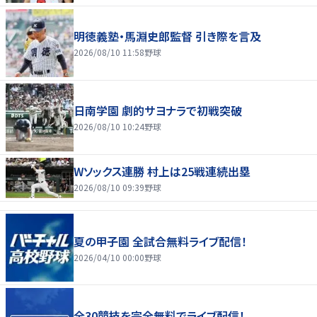
明徳義塾・馬淵史郎監督 引き際を言及
2026/08/10 11:58
野球
日南学園 劇的サヨナラで初戦突破
2026/08/10 10:24
野球
Wソックス連勝 村上は25戦連続出塁
2026/08/10 09:39
野球
夏の甲子園 全試合無料ライブ配信！
2026/04/10 00:00
野球
全30競技を完全無料でライブ配信！