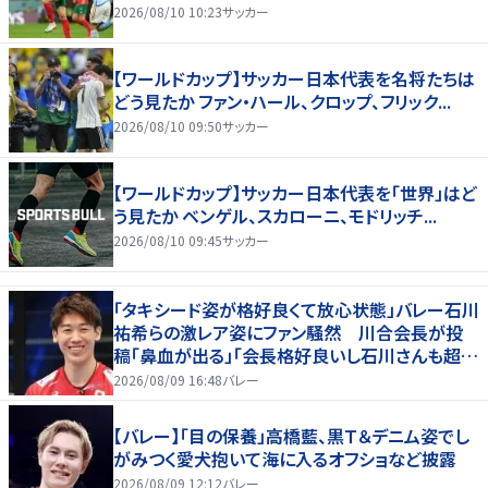
2026/08/10 10:23
サッカー
【ワールドカップ】サッカー日本代表を名将たちは
どう見たか ファン・ハール、クロップ、フリック...
2026/08/10 09:50
サッカー
【ワールドカップ】サッカー日本代表を「世界」はど
う見たか ベンゲル、スカローニ、モドリッチ...
2026/08/10 09:45
サッカー
「タキシード姿が格好良くて放心状態」バレー石川
祐希らの激レア姿にファン騒然 川合会長が投
稿「鼻血が出る」「会長格好良いし石川さんも超格
好いい」
2026/08/09 16:48
バレー
【バレー】「目の保養」高橋藍、黒Ｔ＆デニム姿でし
がみつく愛犬抱いて海に入るオフショなど披露
2026/08/09 12:12
バレー