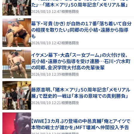
た」…「猪木×アリ」５０周年記念「メモリアル展」
2026/08/10 12:47
相撲格闘技
幕下・可貴（かき）が白熱の１７番「落ち着いて自分
の相撲を取りたい」同郷の元小結・遠藤から指導
も
2026/08/10 12:42
相撲格闘技
イケメン幕下・大森「スー女ブーム」の火付け役、
元小結・遠藤から指導を受け連勝…石川・穴水町
の同郷、金沢学院大付高の先輩後輩
2026/08/10 12:39
相撲格闘技
藤原喜明、「猪木×アリ」５０周年記念「メモリアル
展」で歴史的一戦は「本当の意味での真剣勝負」
2026/08/10 12:21
相撲格闘技
【WWE】３カ月ぶり登場の中邑真輔「俺とアイツで
本物の戦士が誰かを」MFT壊滅へ仲間投入予告
2026/08/10 12:06
相撲格闘技