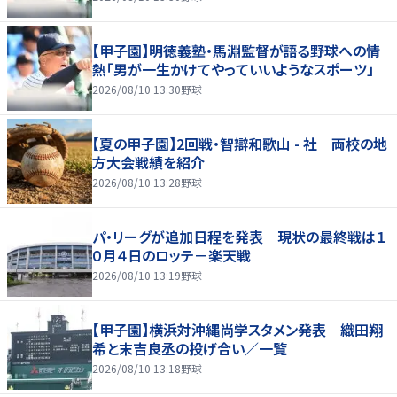
【甲子園】明徳義塾・馬淵監督が語る野球への情
熱「男が一生かけてやっていいようなスポーツ」
2026/08/10 13:30
野球
【夏の甲子園】2回戦・智辯和歌山 - 社 両校の地
方大会戦績を紹介
2026/08/10 13:28
野球
パ・リーグが追加日程を発表 現状の最終戦は１
０月４日のロッテ－楽天戦
2026/08/10 13:19
野球
【甲子園】横浜対沖縄尚学スタメン発表 織田翔
希と末吉良丞の投げ合い／一覧
2026/08/10 13:18
野球