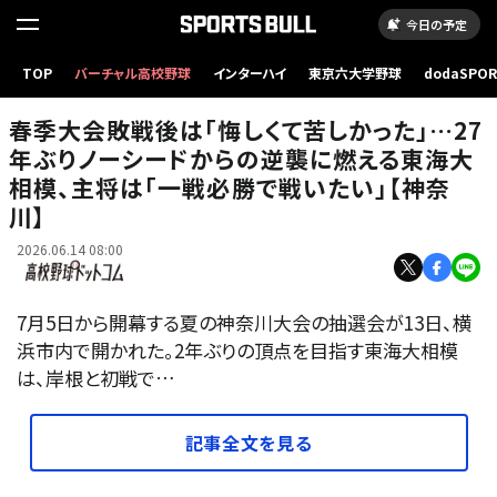
今日の予定
TOP
バーチャル高校野球
インターハイ
東京六大学野球
dodaSPO
東海大相模の安嶋
（新しいタブ
春季大会敗戦後は｢悔しくて苦しかった｣…27
年ぶりノーシードからの逆襲に燃える東海大
相模、主将は｢一戦必勝で戦いたい｣【神奈
川】
2026.06.14 08:00
7月5日から開幕する夏の神奈川大会の抽選会が13日、横
浜市内で開かれた。2年ぶりの頂点を目指す東海大相模
は、岸根と初戦で…
記事全文を見る