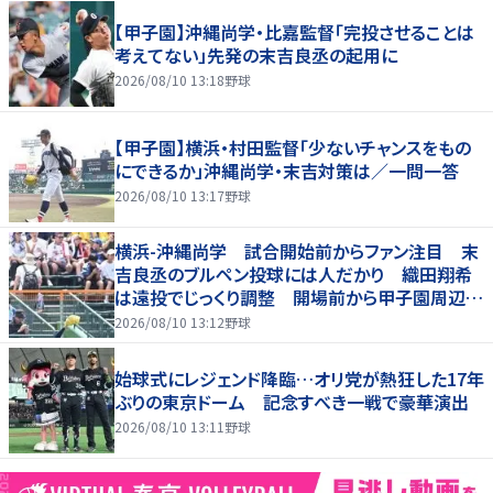
【甲子園】沖縄尚学・比嘉監督「完投させることは
考えてない」先発の末吉良丞の起用に
2026/08/10 13:18
野球
【甲子園】横浜・村田監督「少ないチャンスをもの
にできるか」沖縄尚学・末吉対策は／一問一答
2026/08/10 13:17
野球
横浜-沖縄尚学 試合開始前からファン注目 末
吉良丞のブルペン投球には人だかり 織田翔希
は遠投でじっくり調整 開場前から甲子園周辺に
多くの人が
2026/08/10 13:12
野球
始球式にレジェンド降臨…オリ党が熱狂した17年
ぶりの東京ドーム 記念すべき一戦で豪華演出
2026/08/10 13:11
野球