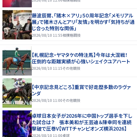
藤波辰爾、「猪木×アリ」５０周年記念「メモリアル
展」で猪木さんとアリ「友情」を明かす「気持ちが通
じ合った特別な関係」
2026/08/10 11:55
相撲格闘技
【札幌記念・ヤマタケの特注馬】今年は大混戦！
圧倒的な距離実績が心強いシェイクユアハート
2026/08/10 11:15
その他競技
【中京記念見どころ】重賞で好走歴多数のラヴァ
ンダ
2026/08/10 11:00
その他競技
卓球日本女子が2026年に中国トップ選手を下し
た試合は？ 張本美和が王芸迪＆陳幸同を連続
撃破で圧巻V【WTTチャンピオンズ横浜2026】
2026/08/10 11:00
卓球