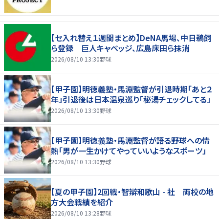
【セ入れ替え１週間まとめ】DeNA馬場、中日鵜飼
ら登録 巨人キャベッジ、広島床田ら抹消
2026/08/10 13:30
野球
【甲子園】明徳義塾・馬淵監督が引退時期「あと２
年」引退後は日本温泉巡り「秘湯チェックしてる」
2026/08/10 13:30
野球
【甲子園】明徳義塾・馬淵監督が語る野球への情
熱「男が一生かけてやっていいようなスポーツ」
2026/08/10 13:30
野球
【夏の甲子園】2回戦・智辯和歌山 - 社 両校の地
方大会戦績を紹介
2026/08/10 13:28
野球