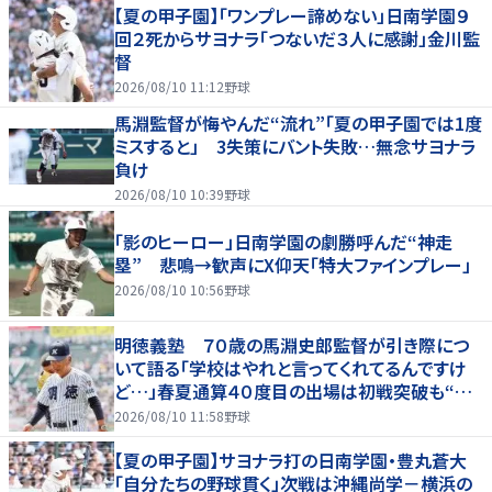
【夏の甲子園】「ワンプレー諦めない」日南学園９
回２死からサヨナラ「つないだ３人に感謝」金川監
督
2026/08/10 11:12
野球
馬淵監督が悔やんだ“流れ”「夏の甲子園では1度
ミスすると」 3失策にバント失敗…無念サヨナラ
負け
2026/08/10 10:39
野球
「影のヒーロー」日南学園の劇勝呼んだ“神走
塁” 悲鳴→歓声にX仰天「特大ファインプレー」
2026/08/10 10:56
野球
明徳義塾 ７０歳の馬淵史郎監督が引き際につ
いて語る「学校はやれと言ってくれてるんですけ
ど…」春夏通算４０度目の出場は初戦突破も“馬
淵節”炸裂
2026/08/10 11:58
野球
【夏の甲子園】サヨナラ打の日南学園・豊丸蒼大
「自分たちの野球貫く」次戦は沖縄尚学－横浜の