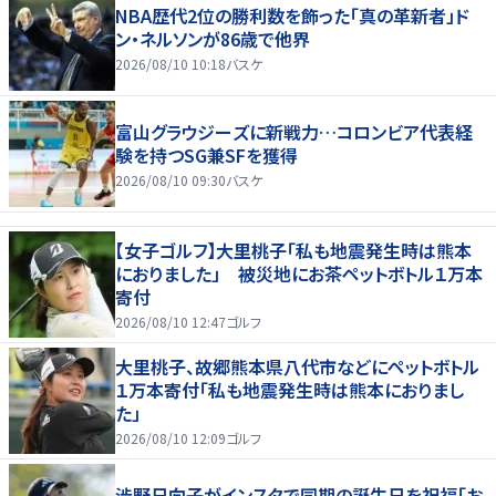
NBA歴代2位の勝利数を飾った「真の革新者」ド
ン・ネルソンが86歳で他界
2026/08/10 10:18
バスケ
富山グラウジーズに新戦力…コロンビア代表経
験を持つSG兼SFを獲得
2026/08/10 09:30
バスケ
【女子ゴルフ】大里桃子「私も地震発生時は熊本
におりました」 被災地にお茶ペットボトル１万本
寄付
2026/08/10 12:47
ゴルフ
大里桃子、故郷熊本県八代市などにペットボトル
１万本寄付「私も地震発生時は熊本におりまし
た」
2026/08/10 12:09
ゴルフ
渋野日向子がインスタで同期の誕生日を祝福「お