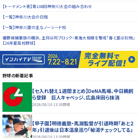
【トーナメント表】第108回神奈川大会の組み合わせ
【一覧】神奈川大会の日程
【一覧】神奈川夏の主なノーシード校
優勝候補筆頭の横浜、主将は同ブロック・東海大相模を警戒｢春と夏は別物｣
【26年夏高校野球】
野球
の新着記事
【セ入れ替え１週間まとめ】DeNA馬場、中日鵜飼
ら登録 巨人キャベッジ、広島床田ら抹消
2026/08/10 13:30
野球
【甲子園】明徳義塾・馬淵監督が引退時期「あと２
年」引退後は日本温泉巡り「秘湯チェックしてる」
2026/08/10 13:30
野球