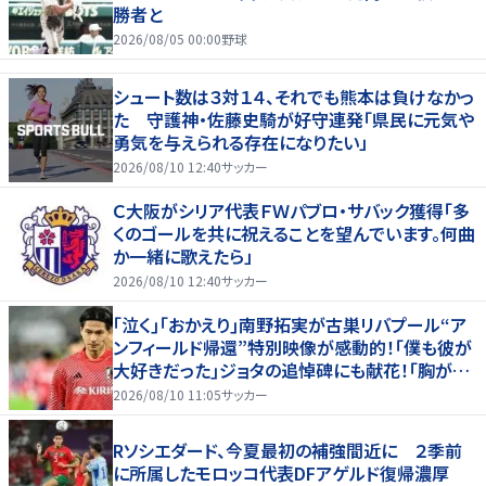
勝者と
2026/08/05 00:00
野球
シュート数は３対１４、それでも熊本は負けなかっ
た 守護神・佐藤史騎が好守連発「県民に元気や
勇気を与えられる存在になりたい」
2026/08/10 12:40
サッカー
Ｃ大阪がシリア代表ＦＷパブロ・サバック獲得「多
くのゴールを共に祝えることを望んでいます。何曲
か一緒に歌えたら」
2026/08/10 12:40
サッカー
｢泣く｣｢おかえり｣南野拓実が古巣リバプール“ア
ンフィールド帰還”特別映像が感動的！｢僕も彼が
大好きだった｣ジョタの追悼碑にも献花！｢胸が熱
くなります…｣
2026/08/10 11:05
サッカー
Rソシエダード、今夏最初の補強間近に ２季前
に所属したモロッコ代表DFアゲルド復帰濃厚