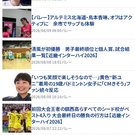
【バレー】アルテミス北海道・鳥本香琳、オフはアク
ティブに 余市でサップも体験
2026/08/09 06:00
バレー
清風が初優勝 男子最終順位と個人賞、試合結
果一覧【近畿インターハイ2026】
2026/08/08 18:01
バレー
「いつも笑顔で楽しそうなので…」黄色“新ユ
ニ”着用の19歳バドミントン女子に「CMきそう」フ
ァン続々反応
2026/08/08 16:10
バレー
前回大会王者の鎮西高らすべてのシード校がベ
スト4入り 大会最終日の勝負の行方は【近畿イン
ターハイ2026】
2026/08/07 22:22
バレー