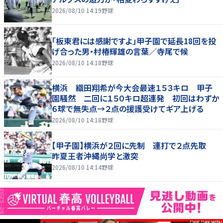
2026/08/10 14:19
野球
「板東君には感謝ですよ」甲子園で延長18回を投
げ合った男・村椿輝雄の言葉／寺尾で候
2026/08/10 14:18
野球
横浜 織田翔希が今大会最速１５３キロ 甲子
園騒然 二回に１５０キロ超連発 初回はわずか
６球で無失点→２点の援護受けてギア上げる
2026/08/10 14:18
野球
【甲子園】横浜が２回に先制 連打で２点先取
昨夏王者沖縄尚学と激突
2026/08/10 14:14
野球