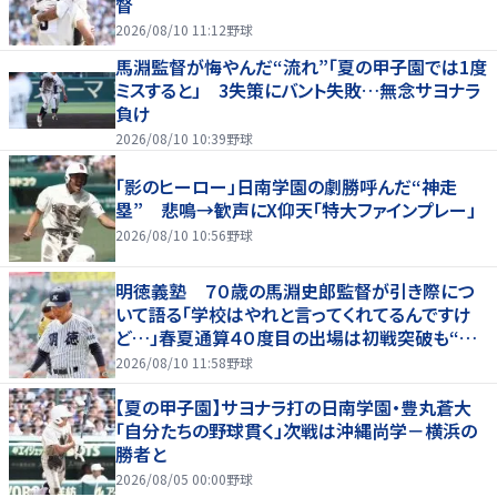
督
2026/08/10 11:12
野球
馬淵監督が悔やんだ“流れ”「夏の甲子園では1度
ミスすると」 3失策にバント失敗…無念サヨナラ
負け
2026/08/10 10:39
野球
「影のヒーロー」日南学園の劇勝呼んだ“神走
塁” 悲鳴→歓声にX仰天「特大ファインプレー」
2026/08/10 10:56
野球
明徳義塾 ７０歳の馬淵史郎監督が引き際につ
いて語る「学校はやれと言ってくれてるんですけ
ど…」春夏通算４０度目の出場は初戦突破も“馬
淵節”炸裂
2026/08/10 11:58
野球
【夏の甲子園】サヨナラ打の日南学園・豊丸蒼大
「自分たちの野球貫く」次戦は沖縄尚学－横浜の
勝者と
2026/08/05 00:00
野球