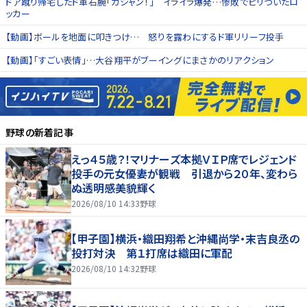
ドア蹴り帰宅したド軍右腕「ガシャン！」 イライラ爆発…惨敗でピリついたロ
ッカー
【動画】ボールを地面に叩きつけ… 怒りを露わにするド軍リリーフ投手
【動画】「すごい表情」…大谷翔平がブーイングにまさかのリアクション
野球
の新着記事
えっ４５歳？！マリナーズ本拠ＶＩＰ席でレジェンド
投手の元女優妻が観戦 引退から２０年、変わら
ぬ透明感美貌輝く
2026/08/10 14:33
野球
【甲子園】横浜・織田翔希と沖縄尚学・末吉良丞の
投打対決 第１打席は織田に軍配
2026/08/10 14:32
野球