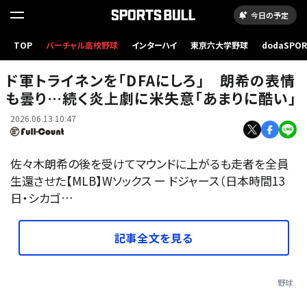
今日の予定
TOP
バーチャル高校野球
インターハイ
東京六大学野球
dodaSPO
Wソックス戦の5回途中に登板したドジャースのブレイク・トライネン【写真：黒澤崇 】
（新しいタブ
ド軍トライネンを「DFAにしろ」 朗希の表情
も曇り…続く炎上劇に米失意「あまりに酷い」
2026.06.13 10:47
佐々木朗希の後を受けてマウンドに上がるも走者を全員
生還させた【MLB】Wソックス ー ドジャース（日本時間13
日・シカゴ…
記事全文を見る
野球