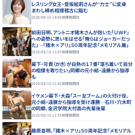
レスリング女王・登坂絵莉さんが“力士”に変身
まわし締め相撲稽古に臨む
2026/08/10 14:08
相撲格闘技
前田日明、アントニオ猪木さんが抱いた「ＵＷＦ」
への姿勢に思いをはせる「俺らはジョーカーだっ
た」…「猪木×アリ」５０周年記念「メモリアル展」
2026/08/10 12:47
相撲格闘技
幕下・可貴（かき）が白熱の１７番「落ち着いて自分
の相撲を取りたい」同郷の元小結・遠藤から指導
も
2026/08/10 12:42
相撲格闘技
イケメン幕下・大森「スー女ブーム」の火付け役、
元小結・遠藤から指導を受け連勝…石川・穴水町
の同郷、金沢学院大付高の先輩後輩
2026/08/10 12:39
相撲格闘技
藤原喜明、「猪木×アリ」５０周年記念「メモリアル