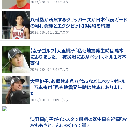
2026/08/10 11:32
バスケ
八村塁が所属するクリッパーズが日本代表ガード
の河村勇輝とエグジビット10契約を締結
2026/08/10 11:21
バスケ
【女子ゴルフ】大里桃子「私も地震発生時は熊本
におりました」 被災地にお茶ペットボトル１万本
寄付
2026/08/10 12:47
ゴルフ
大里桃子、故郷熊本県八代市などにペットボトル
１万本寄付「私も地震発生時は熊本におりまし
た」
2026/08/10 12:09
ゴルフ
渋野日向子がインスタで同期の誕生日を祝福「お
おももさとこんにゃく」って誰？