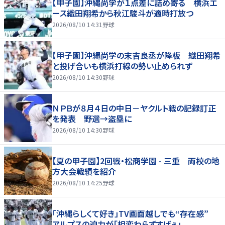
【甲子園】沖縄尚学が１点差に詰め寄る 横浜エ
ース織田翔希から秋江駿斗が適時打放つ
2026/08/10 14:31
野球
【甲子園】沖縄尚学の末吉良丞が降板 織田翔希
と投げ合いも横浜打線の勢い止められず
2026/08/10 14:30
野球
ＮＰＢが８月４日の中日－ヤクルト戦の記録訂正
を発表 野選→盗塁に
2026/08/10 14:30
野球
【夏の甲子園】2回戦・松商学園 - 三重 両校の地
方大会戦績を紹介
2026/08/10 14:25
野球
「沖縄らしくて好き」TV画面越しでも“存在感”
アルプスの迫力が「相変わらずすげぇ」