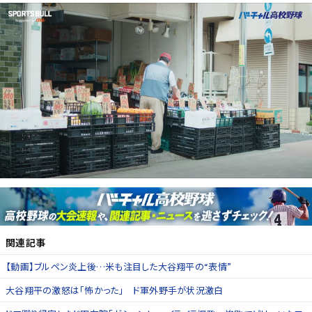
関連記事
【動画】ブルペン炎上後…米も注目した大谷翔平の“表情”
大谷翔平の激怒は「怖かった」 ド軍外野手が状況激白