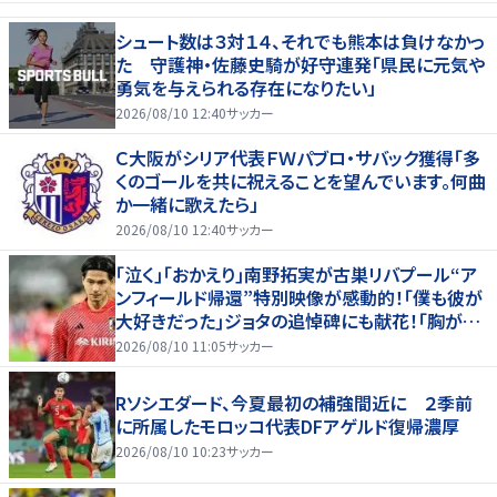
シュート数は３対１４、それでも熊本は負けなかっ
た 守護神・佐藤史騎が好守連発「県民に元気や
勇気を与えられる存在になりたい」
2026/08/10 12:40
サッカー
Ｃ大阪がシリア代表ＦＷパブロ・サバック獲得「多
くのゴールを共に祝えることを望んでいます。何曲
か一緒に歌えたら」
2026/08/10 12:40
サッカー
｢泣く｣｢おかえり｣南野拓実が古巣リバプール“ア
ンフィールド帰還”特別映像が感動的！｢僕も彼が
大好きだった｣ジョタの追悼碑にも献花！｢胸が熱
くなります…｣
2026/08/10 11:05
サッカー
Rソシエダード、今夏最初の補強間近に ２季前
に所属したモロッコ代表DFアゲルド復帰濃厚
2026/08/10 10:23
サッカー