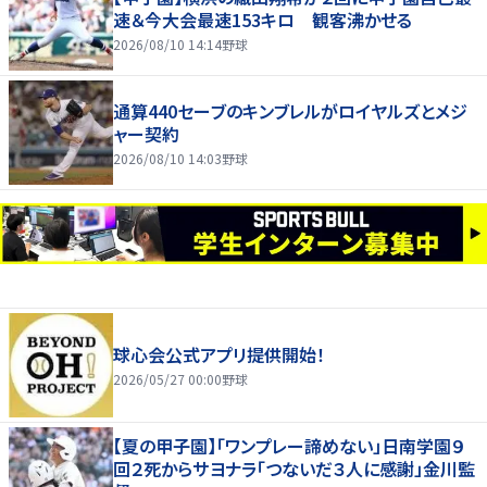
速＆今大会最速153キロ 観客沸かせる
2026/08/10 14:14
野球
通算440セーブのキンブレルがロイヤルズとメジ
ャー契約
2026/08/10 14:03
野球
球心会公式アプリ提供開始！
2026/05/27 00:00
野球
【夏の甲子園】「ワンプレー諦めない」日南学園９
回２死からサヨナラ「つないだ３人に感謝」金川監