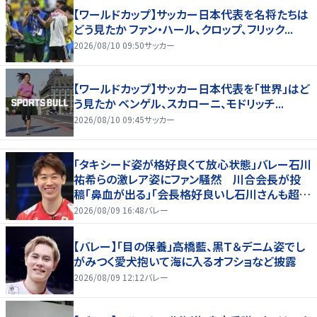
【ワールドカップ】サッカー日本代表を名将たちは
どう見たか ファン・ハール、クロップ、フリック...
2026/08/10 09:50
サッカー
【ワールドカップ】サッカー日本代表を「世界」はど
う見たか ベンゲル、スカローニ、モドリッチ...
2026/08/10 09:45
サッカー
「タキシード姿が格好良くて放心状態」バレー石川
祐希らの激レア姿にファン騒然 川合会長が投
稿「鼻血が出る」「会長格好良いし石川さんも超格
好いい」
2026/08/09 16:48
バレー
【バレー】「目の保養」高橋藍、黒Ｔ＆デニム姿でし
がみつく愛犬抱いて海に入るオフショなど披露
2026/08/09 12:12
バレー