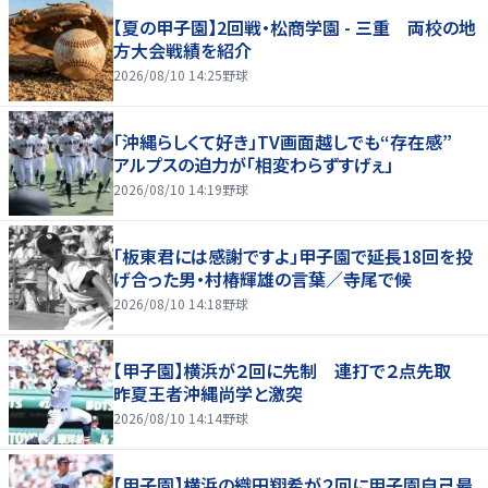
【夏の甲子園】2回戦・松商学園 - 三重 両校の地
方大会戦績を紹介
2026/08/10 14:25
野球
「沖縄らしくて好き」TV画面越しでも“存在感”
アルプスの迫力が「相変わらずすげぇ」
2026/08/10 14:19
野球
「板東君には感謝ですよ」甲子園で延長18回を投
げ合った男・村椿輝雄の言葉／寺尾で候
2026/08/10 14:18
野球
【甲子園】横浜が２回に先制 連打で２点先取
昨夏王者沖縄尚学と激突
2026/08/10 14:14
野球
【甲子園】横浜の織田翔希が２回に甲子園自己最