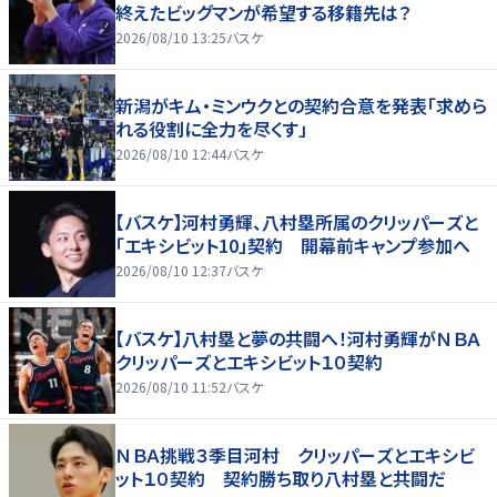
終えたビッグマンが希望する移籍先は？
2026/08/10 13:25
バスケ
新潟がキム・ミンウクとの契約合意を発表「求めら
れる役割に全力を尽くす」
2026/08/10 12:44
バスケ
【バスケ】河村勇輝、八村塁所属のクリッパーズと
「エキシビット10」契約 開幕前キャンプ参加へ
2026/08/10 12:37
バスケ
【バスケ】八村塁と夢の共闘へ！河村勇輝がＮＢＡ
クリッパーズとエキシビット１０契約
2026/08/10 11:52
バスケ
ＮＢＡ挑戦３季目河村 クリッパーズとエキシビ
ット１０契約 契約勝ち取り八村塁と共闘だ