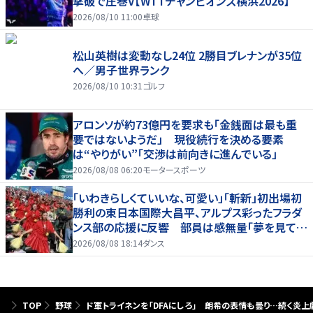
撃破で圧巻V【WTTチャンピオンズ横浜2026】
2026/08/10 11:00
卓球
松山英樹は変動なし24位 2勝目ブレナンが35位
へ／男子世界ランク
2026/08/10 10:31
ゴルフ
アロンソが約73億円を要求も「金銭面は最も重
要ではないようだ」 現役続行を決める要素
は“やりがい”「交渉は前向きに進んでいる」
2026/08/08 06:20
モータースポーツ
「いわきらしくていいな、可愛い」「斬新」初出場初
勝利の東日本国際大昌平、アルプス彩ったフラダ
ンス部の応援に反響 部員は感無量「夢を見てい
るよう」
2026/08/08 18:14
ダンス
TOP
野球
ド軍トライネンを「DFAにしろ」 朗希の表情も曇り…続く炎上