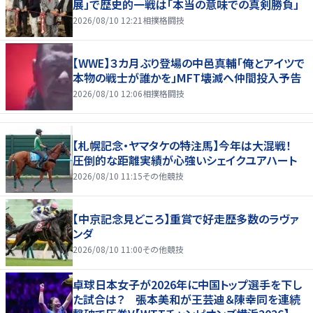
展」で歴史的一戦は「本当の意味での真剣勝負」
2026/08/10 12:21
相撲格闘技
【WWE】３カ月ぶり登場の中邑真輔「俺とアイツで
本物の戦士が誰かを」MFT壊滅へ仲間投入予告
2026/08/10 12:06
相撲格闘技
【札幌記念・ヤマタケの特注馬】今年は大混戦！
圧倒的な距離実績が心強いシェイクユアハート
2026/08/10 11:15
その他競技
【中京記念見どころ】重賞で好走歴多数のラヴァ
ンダ
2026/08/10 11:00
その他競技
卓球日本女子が2026年に中国トップ選手を下し
た試合は？ 張本美和が王芸迪＆陳幸同を連続