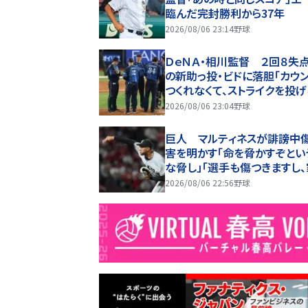
臨んだ完封勝利から37年
2026/08/06 23:14
野球
ＤｅＮＡ・相川監督 ２回８失
の新助っ投・ビドに落胆「カウ
つくれなくて、ストライクを投
ない」２軍再調整を明言
2026/08/06 23:04
野球
巨人 マルティネスが誹謗中
害を明かす「命を脅かすぞとい
な脅し」「選手も傷つきますし
は全く関係ない存在なので」
2026/08/06 22:56
野球