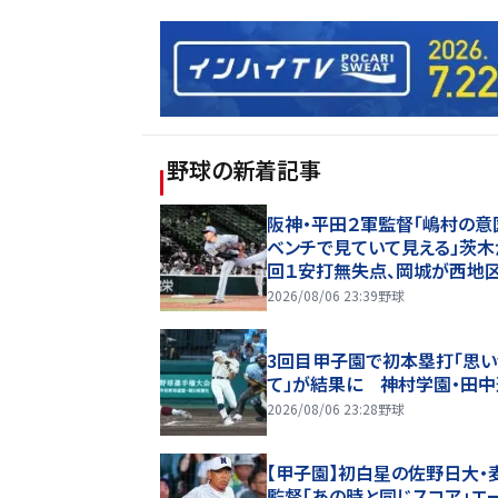
野球
の新着記事
阪神・平田２軍監督「嶋村の意
ベンチで見ていて見える」茨木
回１安打無失点、岡城が西地区
プタイ１７盗塁
2026/08/06 23:39
野球
3回目甲子園で初本塁打「思い
て」が結果に 神村学園・田
2026/08/06 23:28
野球
【甲子園】初白星の佐野日大・
監督「あの時と同じスコア」エ