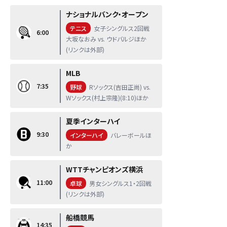
ナショナルバンク・オープン
テニス
女子シングルス2回戦
6:00
大坂なおみ vs. ウドバルジほか
(リンクは外部)
MLB
7:35
野球
Rソックス(吉田正尚) vs.
Wソックス(村上宗隆)(8:10)ほか
夏季インターハイ
9:30
インターハイ
バレーボールほ
か
WTTチャンピオンズ横浜
11:00
卓球
男女シングルス1・2回戦
(リンクは外部)
船橋競馬
14:35