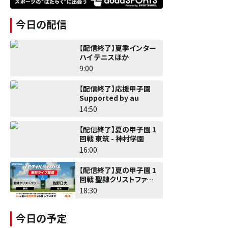
今日の配信
【配信終了】夏季インター
ハイ テニスほか
9:00
【配信終了】応援甲子園
Supported by au
14:50
【配信終了】夏の甲子園 1
回戦 東筑 - 神村学園
16:00
【配信終了】夏の甲子園 1
回戦 聖隷クリストファー -
佐野日大
18:30
今日の予定