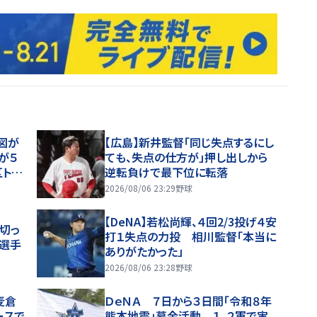
図が
【広島】新井監督「同じ失点するにし
が５
ても、失点の仕方が」押し出しから
トッ
逆転負けで最下位に転落
2026/08/06 23:29
野球
【DeNA】若松尚輝、４回2/3投げ４安
切っ
打１失点の力投 相川監督「本当に
中選手
ありがたかった」
2026/08/06 23:28
野球
麦倉
ＤｅＮＡ ７日から３日間「令和８年
ースで
熊本地震」募金活動 １、２軍で実