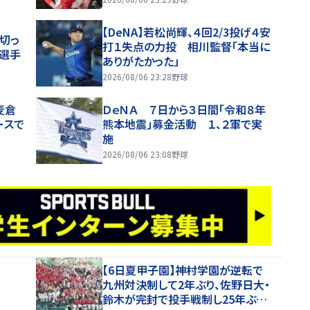
【DeNA】若松尚輝、４回2/3投げ４安
切っ
打１失点の力投 相川監督「本当に
中選手
ありがたかった」
2026/08/06 23:28
野球
麦倉
ＤｅＮＡ ７日から３日間「令和８年
ースで
熊本地震」募金活動 １、２軍で実
施
2026/08/06 23:08
野球
【6日夏甲子園】神村学園が逆転で
九州対決制して2年ぶり、佐野日大・
鈴木が完封で投手戦制し25年ぶり