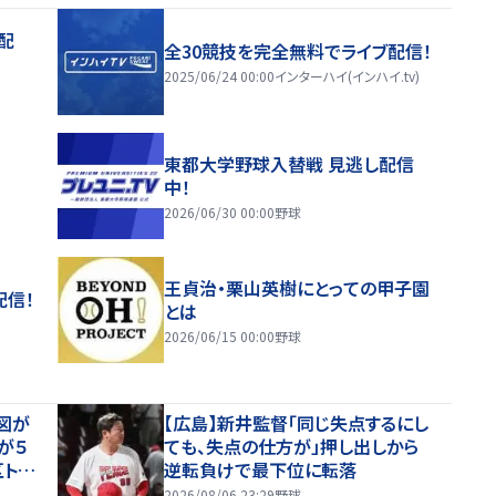
配
全30競技を完全無料でライブ配信！
2025/06/24 00:00
インターハイ(インハイ.tv)
東都大学野球入替戦 見逃し配信
中！
2026/06/30 00:00
野球
王貞治・栗山英樹にとっての甲子園
配信！
とは
2026/06/15 00:00
野球
図が
【広島】新井監督「同じ失点するにし
が５
ても、失点の仕方が」押し出しから
トッ
逆転負けで最下位に転落
2026/08/06 23:29
野球