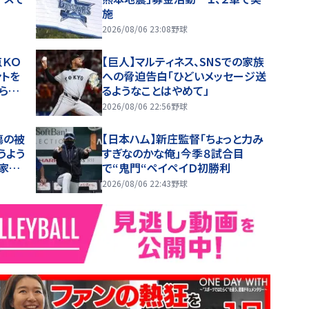
施
2026/08/06 23:08
野球
点ＫＯ
【巨人】マルティネス、SNSでの家族
ントを
への脅迫告白「ひどいメッセージ送
げられ
るようなことはやめて」
2026/08/06 22:56
野球
傷の被
【日本ハム】新庄監督「ちょっと力み
うよう
すぎなのかな俺」今季８試合目
、家族
で“鬼門“ペイペイＤ初勝利
2026/08/06 22:43
野球