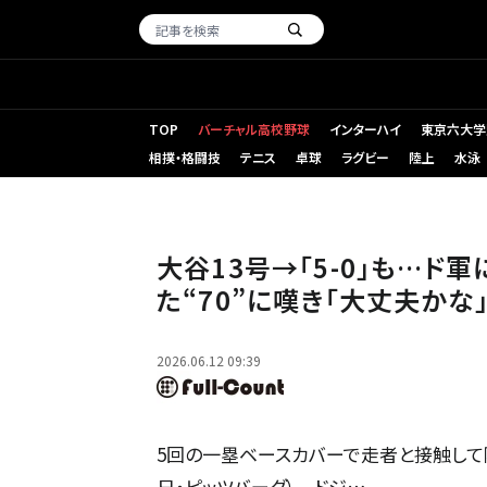
TOP
バーチャル高校野球
インターハイ
東京六大学
相撲・格闘技
テニス
卓球
ラグビー
陸上
水泳
ドジャースのデーブ・ロバーツ監督【写真：黒澤崇】
大谷13号→「5-0」も…ド
た“70”に嘆き「大丈夫かな
2026.06.12 09:39
5回の一塁ベースカバーで走者と接触して降板
日・ピッツバーグ） ドジ…