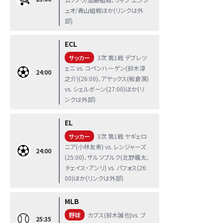
ュオ/青山組戦ほか(リンクは外
部)
ECL
サッカー
3次 第1戦 デブレツ
ェニ vs. コペンハーゲン(鈴木淳
24:00
之介)(26:00)、アヤックス(板倉滉)
vs. シェルボーン(27:00)ほか(リ
ンクは外部)
EL
サッカー
3次 第1戦 ヤギェロ
ニア(小林友希) vs. レンジャーズ
24:00
(25:00)、ザルツブルク(北野颯太、
チェイス・アンリ) vs. パフォス(26:
00)ほか(リンクは外部)
MLB
野球
カブス(鈴木誠也)vs. ブ
25:35