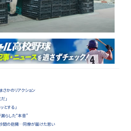
まさかのリアクション
とだ」
ッとする」
漏らした“本音”
3秒間の抱擁…同僚が届けた思い