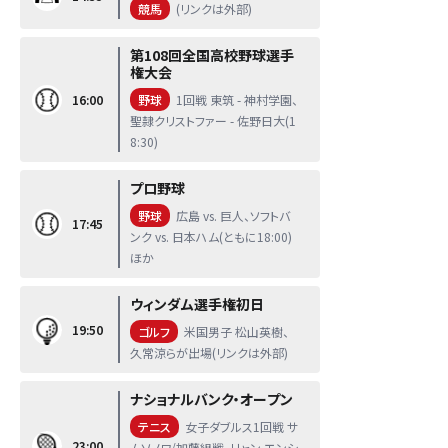
競馬
(リンクは外部)
第108回全国高校野球選手
権大会
16:00
野球
1回戦 東筑 - 神村学園、
聖隷クリストファー - 佐野日大(1
8:30)
プロ野球
野球
広島 vs. 巨人、ソフトバ
17:45
ンク vs. 日本ハム(ともに18:00)
ほか
ウィンダム選手権初日
19:50
ゴルフ
米国男子 松山英樹、
久常涼らが出場(リンクは外部)
ナショナルバンク・オープン
テニス
女子ダブルス1回戦 サ
23:00
ムソノワ/加藤組戦、リャン エンシ