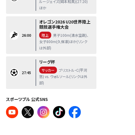
ルージェイズ(岡本和真)(27:20)
ほか
オレゴン2026 U20世界陸上
競技選手権大会
26:00
陸上
男子100m(清水空跳)、
女子800m(久保凛)ほか(リンク
は外部)
リーグ杯
サッカー
ブリストル・C(平河
27:45
悠) vs. ウォルソール(リンクは外
部)
スポーツブル 公式SNS