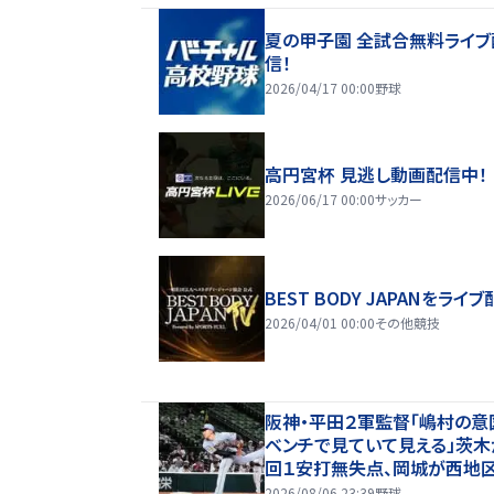
夏の甲子園 全試合無料ライブ
信！
2026/04/17 00:00
野球
高円宮杯 見逃し動画配信中！
2026/06/17 00:00
サッカー
BEST BODY JAPANをライブ
2026/04/01 00:00
その他競技
阪神・平田２軍監督「嶋村の意
ベンチで見ていて見える」茨木
回１安打無失点、岡城が西地区
プタイ１７盗塁
2026/08/06 23:39
野球