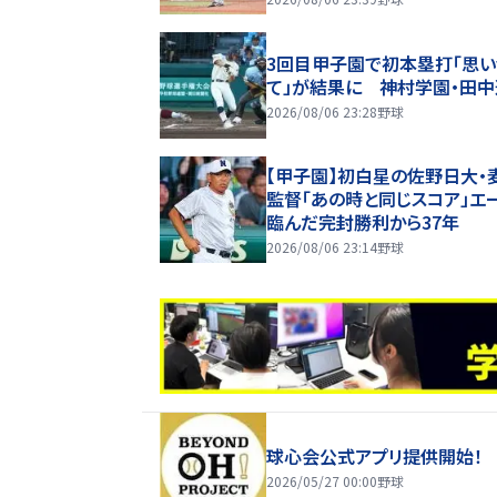
3回目甲子園で初本塁打「思い
て」が結果に 神村学園・田
2026/08/06 23:28
野球
【甲子園】初白星の佐野日大・
監督「あの時と同じスコア」エ
臨んだ完封勝利から37年
2026/08/06 23:14
野球
球心会公式アプリ提供開始！
2026/05/27 00:00
野球