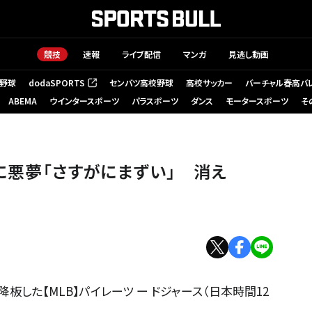
競技
速報
ライブ配信
マンガ
見逃し動画
野球
dodaSPORTS
センバツ高校野球
高校サッカー
バーチャル春高バ
（新しいタブで開く）
ABEMA
ウインタースポーツ
パラスポーツ
ダンス
モータースポーツ
そ
軍に悪夢「さすがにまずい」 消え
」
した【MLB】パイレーツ ー ドジャース（日本時間12