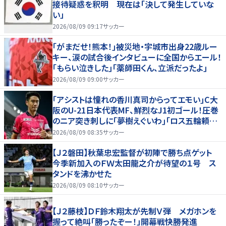
接待疑惑を釈明 現在は「決して発生していな
い」
2026/08/09 09:17
サッカー
｢がまだせ！熊本！｣被災地・宇城市出身22歳ルー
キー、涙の試合後インタビューに全国からエール！
｢もらい泣きした｣｢薬師田くん、立派だったよ｣
2026/08/09 09:00
サッカー
｢アシストは憧れの香川真司からってエモい｣C大
阪のU-21日本代表MF、鮮烈なJ1初ゴール！圧巻
のニア突き刺しに｢夢樹えぐいわ｣｢ロス五輪頼む
ぞ｣
2026/08/09 08:35
サッカー
【Ｊ２磐田】秋葉忠宏監督が初陣で勝ち点ゲット
今季新加入のＦＷ太田龍之介が待望の１号 ス
タンドを沸かせた
2026/08/09 08:10
サッカー
【Ｊ２藤枝】ＤＦ鈴木翔太が先制Ｖ弾 メガホンを
握って絶叫「勝ったぞー！」開幕戦快勝発進