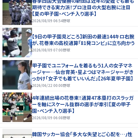
春季四国大会優勝の新田は近年の愛媛でも最も
期待できる実力派！プロ注目の大型右腕に注目
【夏の甲子園・ベンチ入り選手】
2026/08/09 06:54
野球
【9日の甲子園見どころ】新田の最速144キロ右腕
が、花巻東の高校通算「81発コンビ」に立ち向かう
2026/08/09 07:00
野球
甲子園でユニフォームを着るもう1人の女子マネ
ージャー…仙台育英・星よつはマネージャーがき
っかけ「女子でも着ていいんだ」【26年夏甲子園】
2026/06/22 00:00
野球
4年連続出場の花巻東！通算47本塁打のスラッガ
ーを軸にスケール抜群の選手が牽引【夏の甲子
園・ベンチ入り選手】
2026/08/09 06:08
野球
韓国サッカー協会「多大な失望とご心配を…」性