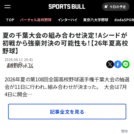
今日の予定
TOP
バーチャル高校野球
インターハイ
東京六大学野球
dodaSPO
拓大紅陵の山邊（左）と東京学館浦安の大家
（新しいタブ
夏の千葉大会の組み合わせ決定！Aシードが
初戦から強豪対決の可能性も！【26年夏高校
野球】
2026.06.11 20:41
2026年夏の第108回全国高校野球選手権千葉大会の抽選
会が11日に行われ、組み合わせが決まった。 大会は7月
4日に開会…
記事全文を見る
野球