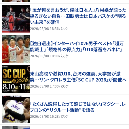
「誰が何を言おうが、僕は日本人」八村塁が語った
揺るぎない自負…田臥勇太は日本バスケの“明る
い未来”を確信
2026/08/08 18:36
バスケ
【独自選出】インターハイ2026男子ベスト5「超万
能戦士」「規格外の得点力」「U18落選をバネに」
2026/08/08 18:00
バスケ
東山高校や滋賀U18、台湾の強豪、大学勢が激
突…サン・クロレラ主催『SC CUP 2026』が開催へ
2026/08/08 17:00
バスケ
「たくさん説得したって感じではない」マクシー、レ
ブロンの“リクルート活動”を語る
2026/08/08 16:28
バスケ