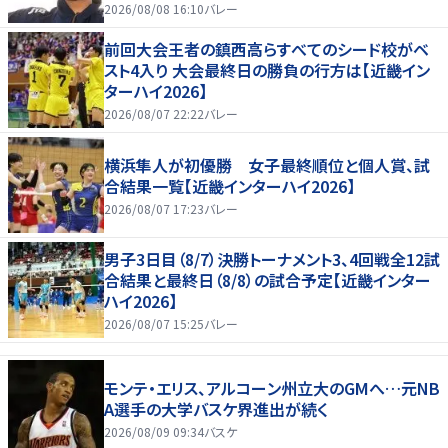
2026/08/08 16:10
バレー
前回大会王者の鎮西高らすべてのシード校がベ
スト4入り 大会最終日の勝負の行方は【近畿イン
ターハイ2026】
2026/08/07 22:22
バレー
横浜隼人が初優勝 女子最終順位と個人賞、試
合結果一覧【近畿インターハイ2026】
2026/08/07 17:23
バレー
男子3日目（8/7）決勝トーナメント3、4回戦全12試
合結果と最終日（8/8）の試合予定【近畿インター
ハイ2026】
2026/08/07 15:25
バレー
モンテ・エリス、アルコーン州立大のGMへ…元NB
A選手の大学バスケ界進出が続く
2026/08/09 09:34
バスケ