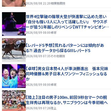
2026/08/08 21:20
相撲格闘技
世界4位撃破の篠塚大登が快進撃に込めた思い
「自分も強い3人に入って活躍したい」 サウスポ
ーが狙う1年越しのリベンジ【WTTチャンピオンズ
横浜2026】
2026/08/09 08:00
卓球
【レパードS予想】荒れるパターンには傾向があ
る?! 過去データから探るGIIIレパードS
2026/08/09 07:35
その他競技
【卓球】男女日本勢４人が準決勝進出 張本兄妹
同時優勝＆男子日本人ワンツーフィニッシュなる
か
2026/08/09 08:00
卓球
【陸上】注目の男子100m、前回９秒台マークの桐
生祥秀は再現なるか、サニブラウンは今季初戦へ
2026/08/09 07:26
陸上