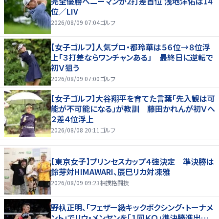
完全優勝へニーマンが2打差首位 浅地洋佑は14
位／LIV
2026/08/09 07:04
ゴルフ
【女子ゴルフ】人気プロ・都玲華は５６位→８位浮
上「３打差ならワンチャンある」 最終日に逆転で
初Ｖ狙う
2026/08/09 07:00
ゴルフ
【女子ゴルフ】大谷翔平を育てた言葉「先入観は可
能が不可能になる」が教訓 藤田かれんが初Ｖへ
２差４位浮上
2026/08/08 20:11
ゴルフ
【東京女子】プリンセスカップ４強決定 準決勝は
鈴芽対HIMAWARI、辰巳リカ対凍雅
2026/08/09 09:23
相撲格闘技
野杁正明、「フェザー級キックボクシング・トーナメ
ント」でリウ・メンヤンを「１回ＫＯ」準決勝進出…