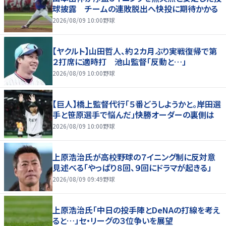
球披露 チームの連敗脱出へ快投に期待かかる
2026/08/09 10:00
野球
【ヤクルト】山田哲人、約２カ月ぶり実戦復帰で第
２打席に適時打 池山監督「反動と…」
2026/08/09 10:00
野球
【巨人】橋上監督代行「５番どうしようかと。岸田選
手と笹原選手で悩んだ」快勝オーダーの裏側は
2026/08/09 10:00
野球
上原浩治氏が高校野球の７イニング制に反対意
見述べる「やっぱり８回、９回にドラマが起きる」
2026/08/09 09:49
野球
上原浩治氏「中日の投手陣とDeNAの打線を考え
ると…」セ・リーグの３位争いを展望