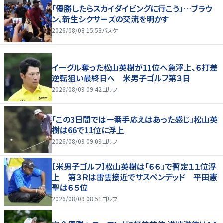
「優勝したらスカイダイビングに行こう」…ブラウ
ン、新生シクサーズの交流を明かす
2026/08/08 15:53
バスケ
イーグル奪った松山英樹が11位へ急浮上、６打差
逆転狙い最終日へ 米男子ゴルフ第３日
2026/08/09 09:42
ゴルフ
「この3日間では一番手応えはあった感じ」松山英
樹は66で11位に浮上
2026/08/09 09:09
ゴルフ
【米男子ゴルフ】松山英樹は「６６」で暫定１１位浮
上 第３Ｒは雷雲接近でサスペンデッド 平田憲
聖は６５位
2026/08/09 08:51
ゴルフ