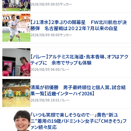
2026/08/09 08:05
サッカー
【Ｊ１清水】２季ぶりの開幕星 ＦＷ北川航也が決
勝弾 名古屋戦は２０２２年７月以来の白星
2026/08/09 08:00
サッカー
【バレー】アルテミス北海道・鳥本香琳、オフはアク
ティブに 余市でサップも体験
2026/08/09 06:00
バレー
清風が初優勝 男子最終順位と個人賞、試合結
果一覧【近畿インターハイ2026】
2026/08/08 18:01
バレー
「いつも笑顔で楽しそうなので…」黄色“新ユ
ニ”着用の19歳バドミントン女子に「CMきそう」フ
ァン続々反応