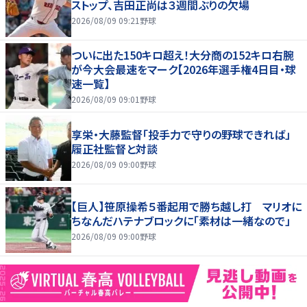
ストップ、吉田正尚は３週間ぶりの欠場
2026/08/09 09:21
野球
ついに出た150キロ超え！大分商の152キロ右腕
が今大会最速をマーク【2026年選手権4日目・球
速一覧】
2026/08/09 09:01
野球
享栄・大藤監督「投手力で守りの野球できれば」
履正社監督と対談
2026/08/09 09:00
野球
【巨人】笹原操希５番起用で勝ち越し打 マリオに
ちなんだハテナブロックに「素材は一緒なので」
2026/08/09 09:00
野球