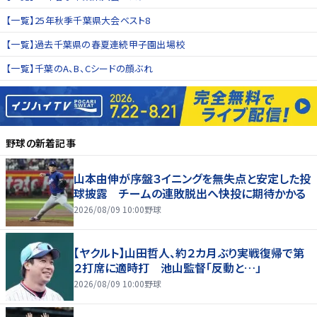
【一覧】25年秋季千葉県大会ベスト8
【一覧】過去千葉県の春夏連続甲子園出場校
【一覧】千葉のA、B、Cシードの顔ぶれ
野球
の新着記事
山本由伸が序盤３イニングを無失点と安定した投
球披露 チームの連敗脱出へ快投に期待かかる
2026/08/09 10:00
野球
【ヤクルト】山田哲人、約２カ月ぶり実戦復帰で第
２打席に適時打 池山監督「反動と…」
2026/08/09 10:00
野球