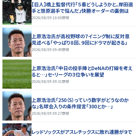
【巨人】橋上監督代行「５番どうしようかと。岸田選
手と笹原選手で悩んだ」快勝オーダーの裏側は
2026/08/09 10:00
野球
上原浩治氏が高校野球の７イニング制に反対意
見述べる「やっぱり８回、９回にドラマが起きる」
2026/08/09 09:49
野球
上原浩治氏「中日の投手陣とDeNAの打線を考え
ると…」セ・リーグの３位争いを展望
2026/08/09 09:31
野球
上原浩治氏「250（S）っていう数字がどうなのか
な」名球会入りの条件提言「300とか…」
2026/08/09 09:27
野球
レッドソックスがアスレチックスに敗れ連勝が９で