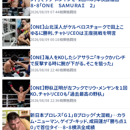
８・８「ＯＮＥ ＳＡＭＵＲＡＩ ２」
2026/08/09 07:44
相撲格闘技
【ONE】山北渓人がケルベロスチョークで田上こ
ゆるに勝利、チャトリCEOは王座挑戦を明言
2026/08/09 00:18
相撲格闘技
【ONE】海人をKOしたシアサラニ「キックかパンチ
で反撃する時に腕が下がる。そこを狙った」
2026/08/08 22:48
相撲格闘技
【ONE】野杁正明が左フックでリウ・メンヤンを１回
KO、チャトリCEOも「過去最高の野杁」
2026/08/08 22:36
相撲格闘技
新日本プロレス「Ｇ１」Ｂブロック「大混戦」…カラ
ム・ニューマン、ゲイブ・キッド、成田蓮が「勝ち点１
０」で首位タイ…８・８横浜全成績