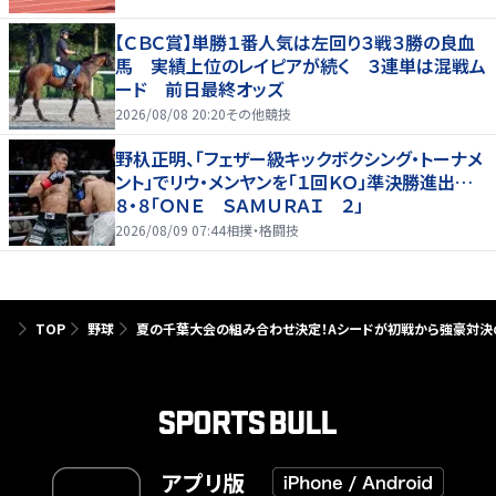
【ＣＢＣ賞】単勝１番人気は左回り３戦３勝の良血
馬 実績上位のレイピアが続く ３連単は混戦ム
ード 前日最終オッズ
2026/08/08 20:20
その他競技
野杁正明、「フェザー級キックボクシング・トーナメ
ント」でリウ・メンヤンを「１回ＫＯ」準決勝進出…
８・８「ＯＮＥ ＳＡＭＵＲＡＩ ２」
2026/08/09 07:44
相撲・格闘技
TOP
野球
夏の千葉大会の組み合わせ決定！Aシードが初戦から強豪対決の
アプリ版