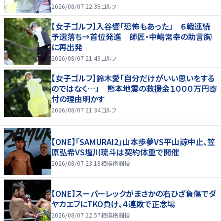
2026/08/07 22:39
ゴルフ
【女子ゴルフ】入谷響「恐怖もあった」 ６戦連続
予選落ち→首位発進 師匠・中嶋常幸の助言胸
に再出発
2026/08/07 21:43
ゴルフ
【女子ゴルフ】鈴木愛「自分だけがいい思いをする
のではなく…」 熊本地震の救援金１０００万円寄
付の理由明かす
2026/08/07 21:34
ゴルフ
【ONE】「SAMURAI2」山本歩夢VS平山諒中止、笠
原弘希VS塩川琉斗は契約体重で開催
2026/08/07 23:18
相撲格闘技
【ONE】スーパーレックがまさかの右ひざ負傷でダ
ヤカエフにTKO負け、４連敗で正念場
2026/08/07 22:57
相撲格闘技