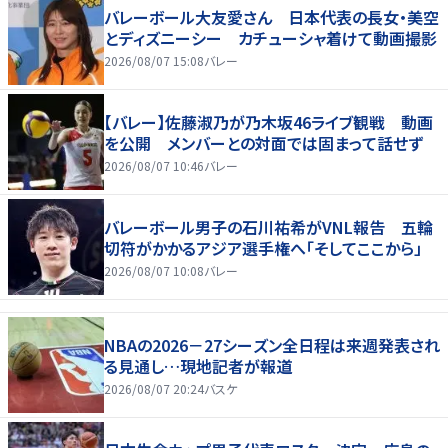
バレーボール大友愛さん 日本代表の長女・美空
とディズニーシー カチューシャ着けて動画撮影
2026/08/07 15:08
バレー
【バレー】佐藤淑乃が乃木坂46ライブ観戦 動画
を公開 メンバーとの対面では固まって話せず
2026/08/07 10:46
バレー
バレーボール男子の石川祐希がVNL報告 五輪
切符がかかるアジア選手権へ「そしてここから」
2026/08/07 10:08
バレー
NBAの2026－27シーズン全日程は来週発表され
る見通し…現地記者が報道
2026/08/07 20:24
バスケ