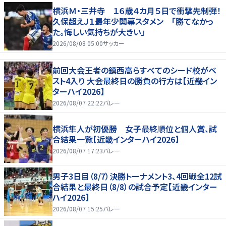
横浜Ｍ・三井寺 １６歳４カ月５日で衝撃先制弾！
久保超えＪ１最年少開幕スタメン 「勝てなかっ
た。悔しい気持ちが大きい」
2026/08/08 05:00
サッカー
前回大会王者の鎮西高らすべてのシード校がベ
スト4入り 大会最終日の勝負の行方は【近畿イン
ターハイ2026】
2026/08/07 22:22
バレー
横浜隼人が初優勝 女子最終順位と個人賞、試
合結果一覧【近畿インターハイ2026】
2026/08/07 17:23
バレー
男子3日目（8/7）決勝トーナメント3、4回戦全12試
合結果と最終日（8/8）の試合予定【近畿インター
ハイ2026】
2026/08/07 15:25
バレー