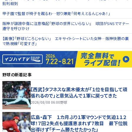
批判殺到
甲子園で監督が椅子を蹴るわ…怒り爆発「何考えとるんじゃあ！」
阪神が誹謗中傷に注意喚起「野球の世界にいらない」 球団がSNSでマナー
遵守を呼びかけ
【画像】「野球どころじゃない」 エキサイトシートにいた女神…阪神快勝の裏
で熱視線「可愛すぎ」
野球
の新着記事
【西武】タフネスな黒木優太が「１位を目指して頑
張れるので」と意気込んで１軍に戻ってきた
2026/08/08 06:00
野球
広島・森下 １カ月ぶり１軍マウンドで気迫１１２
球！７回２失点も援護恵まれず７敗目 最下位脱
出導けず「チーム勝たせたかった」