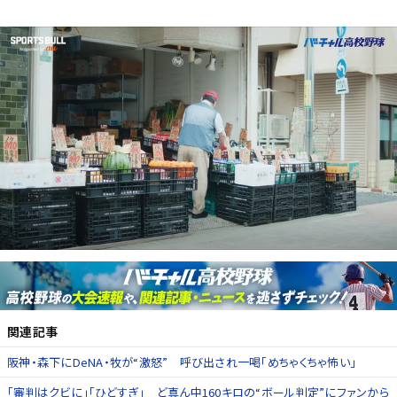
関連記事
阪神・森下にDeNA・牧が“激怒” 呼び出され一喝「めちゃくちゃ怖い」
「審判はクビに」「ひどすぎ」 ど真ん中160キロの“ボール判定”にファンから