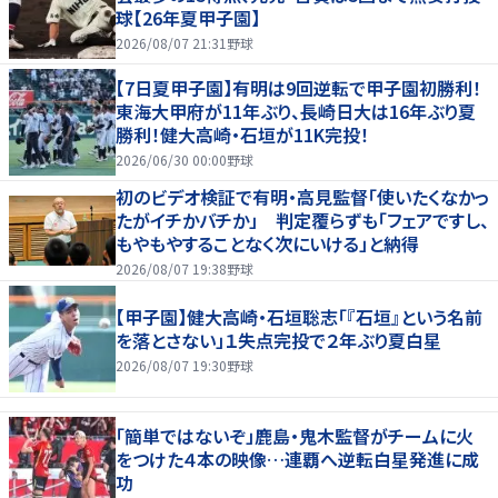
球【26年夏甲子園】
2026/08/07 21:31
野球
【7日夏甲子園】有明は9回逆転で甲子園初勝利！
東海大甲府が11年ぶり、長崎日大は16年ぶり夏
勝利！健大高崎・石垣が11K完投！
2026/06/30 00:00
野球
初のビデオ検証で有明・高見監督「使いたくなかっ
たがイチかバチか」 判定覆らずも「フェアですし、
もやもやすることなく次にいける」と納得
2026/08/07 19:38
野球
【甲子園】健大高崎・石垣聡志「『石垣』という名前
を落とさない」１失点完投で２年ぶり夏白星
2026/08/07 19:30
野球
「簡単ではないぞ」鹿島・鬼木監督がチームに火
をつけた４本の映像…連覇へ逆転白星発進に成
功