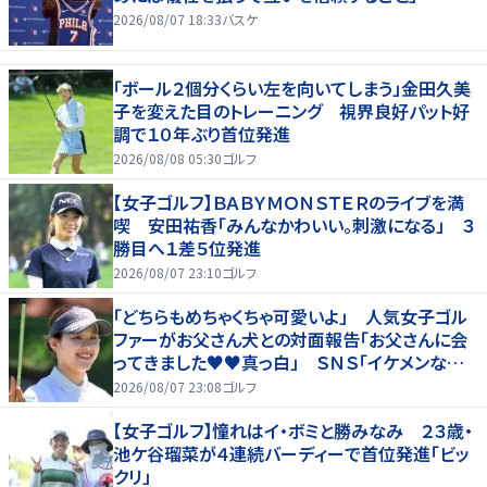
2026/08/07 18:33
バスケ
「ボール２個分くらい左を向いてしまう」金田久美
子を変えた目のトレーニング 視界良好パット好
調で１０年ぶり首位発進
2026/08/08 05:30
ゴルフ
【女子ゴルフ】ＢＡＢＹＭＯＮＳＴＥＲのライブを満
喫 安田祐香「みんなかわいい。刺激になる」 ３
勝目へ１差５位発進
2026/08/07 23:10
ゴルフ
「どちらもめちゃくちゃ可愛いよ」 人気女子ゴル
ファーがお父さん犬との対面報告「お父さんに会
ってきました♥♥真っ白」 ＳＮＳ「イケメンなお
父さん」「白戸家入りするんですか？」
2026/08/07 23:08
ゴルフ
【女子ゴルフ】憧れはイ・ボミと勝みなみ ２３歳・
池ケ谷瑠菜が４連続バーディーで首位発進「ビッ
クリ」