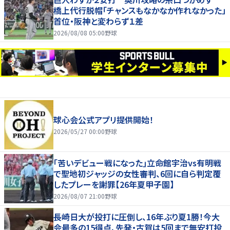
橋上代行脱帽「チャンスもなかなか作れなかった」
首位・阪神と変わらず１差
2026/08/08 05:00
野球
球心会公式アプリ提供開始！
2026/05/27 00:00
野球
｢苦いデビュー戦になった｣立命館宇治vs有明戦
で聖地初ジャッジの女性審判、6回に自ら判定覆
したプレーを謝罪【26年夏甲子園】
2026/08/07 21:00
野球
長崎日大が投打に圧倒し、16年ぶり夏1勝！今大
会最多の15得点、先発・古賀は5回まで無安打投