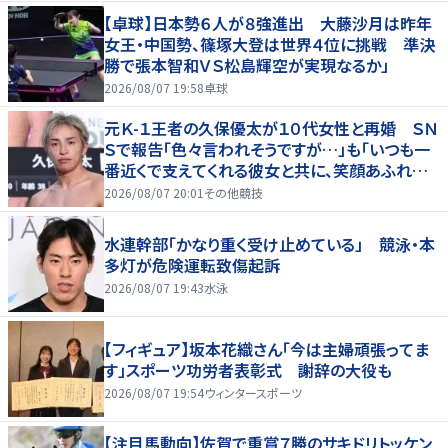
【卓球】日本勢６人が８強進出 大藤沙月は昨年
女王・中国勢、篠塚大登は世界４位に挑戦 準決
勝で張本智和ＶＳ松島輝空が実現なるか」
2026/08/07 19:58
卓球
元Ｋ-１王者の久保優太が１０代女性と再婚 ＳＮ
Ｓで報告「色々言われそうですが…」も「いつも一
番近くで支えてくれる彼女と共に、笑顔あふれる
家庭を築いていきたい」
2026/08/07 20:01
その他競技
水連幹部「かなり重く受け止めている」 競泳・本
多灯が危険運転致傷起訴
2026/08/07 19:43
水泳
【フィギュア】坂本花織さん「今は主婦頑張ってま
す」スポーツ功労者表彰式 謝辞の大役も
2026/08/07 19:54
ウィンタースポーツ
【注目馬動向】佐賀で重賞７勝のサキドリトッケン