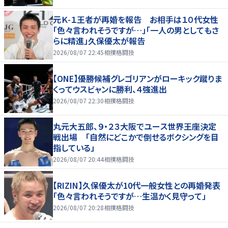
元Ｋ-１王者が再婚を報告 お相手は１０代女性
「色々言われそうですが…」「一人の男としてもさ
らに精進」久保優太が報告
2026/08/07 22:45
相撲格闘技
【ONE】優勝候補グレゴリアンがローキック蹴りま
くってウスビャンに勝利、４強進出
2026/08/07 22:30
相撲格闘技
丸元大五郎、９・２３大阪でユース世界王座決定
戦出場 「自然にどこかで倒せるボクシングを目
指している」
2026/08/07 20:44
相撲格闘技
【RIZIN】久保優太が10代一般女性との再婚発表
「色々言われそうですが…生温かく見守って」
2026/08/07 20:28
相撲格闘技