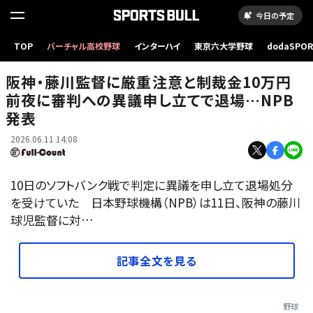
今日の予定
TOP
バーチャル高校野球
インターハイ
東京六大学野球
dodaSPO
審判に異議を唱える阪神・藤川球児監督【写真：栗木一考】
（新しいタブ
阪神・藤川監督に厳重注意と制裁金10万円
前夜に審判への異議申し立てで退場…NPB
発表
2026.06.11 14:08
10日のソフトバンク戦で判定に異議を申し立て退場処分
を受けていた 日本野球機構（NPB）は11日、阪神の藤川
球児監督に対…
記事全文を見る
野球