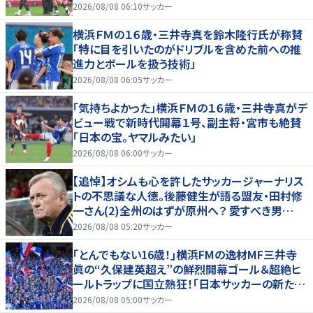
2026/08/08 06:10
サッカー
横浜ＦＭの１６歳・三井寺真を鈴木隆行氏が称賛
「特に目を引いたのがドリブルを含めた前への推
進力とボールを扱う技術」
2026/08/08 06:05
サッカー
「気持ちよかった」横浜ＦＭの１６歳・三井寺真がデ
ビュー戦で新時代開幕１号、副主将・宮市も絶賛
「日本の宝。ヤマルみたい」
2026/08/08 06:00
サッカー
【追悼】オシムも心を許したサッカージャーナリス
トの不思議な人徳。後藤健生が語る盟友・田村修
一さん(2)全州のはずが原州へ？ 愛すべき男
の“大迷子”伝説
2026/08/08 05:20
サッカー
｢とんでもない16歳！｣横浜FMの逸材MF三井寺
眞の“久保建英超え”の鮮烈開幕ゴール＆超絶ヒ
ールトラップに国立熱狂！｢日本サッカーの新たな
スターが誕生した｣
2026/08/08 05:00
サッカー