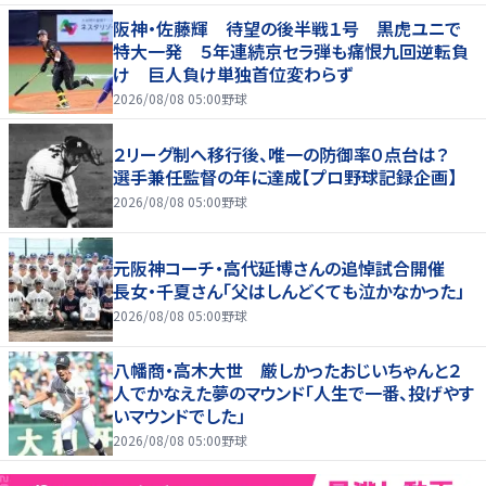
阪神・佐藤輝 待望の後半戦１号 黒虎ユニで
特大一発 ５年連続京セラ弾も痛恨九回逆転負
け 巨人負け単独首位変わらず
2026/08/08 05:00
野球
２リーグ制へ移行後、唯一の防御率０点台は？
選手兼任監督の年に達成【プロ野球記録企画】
2026/08/08 05:00
野球
元阪神コーチ・高代延博さんの追悼試合開催
長女・千夏さん「父はしんどくても泣かなかった」
2026/08/08 05:00
野球
八幡商・高木大世 厳しかったおじいちゃんと２
人でかなえた夢のマウンド「人生で一番、投げやす
いマウンドでした」
2026/08/08 05:00
野球