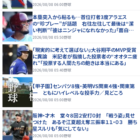
2026/08/08 06:00
野球
本塁突入から粘るも…首位打者3度アラエス
の“珍プレー”が話題 右往左往して最後は“潔
い判断”「彼はニンジャになれなかった」「面白すぎ
る」
2026/08/08 05:50
野球
「現実的に考えて選ばない」大谷翔平のMVP受賞
に異論 米記者が指摘した投票者の“オオタニ疲
れ”「投票する人間たちの飽きは本当にある」
2026/08/08 05:40
野球
【甲子園】センバツ８強・英明VS関東４強・関東第
一 ともにハイレベルな投手力／見どころ
2026/08/08 05:00
野球
阪神・才木 堂々８回２安打０封 「戦う姿」見せ
つけた あるぞ江夏超え奪三振率１１・０３ 勝ち
星スルリも「気にしてない」
2026/08/08 05:00
野球