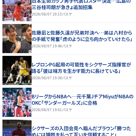
日本生命カップ男子代表ロスター決定…広島の
三谷桂司朗が急きょ追加招集
2026/08/07 20:15
バスケ
佐藤凪と佐藤久遠が兄弟対決へ…弟は八村から
の手紙で発奮「虎のように立ち向かっていけたら」
2026/08/07 19:46
バスケ
レブロンPG起用の可能性をシクサーズ指揮官が
語る「彼は味方を生かす能力に長けている」
2026/08/07 19:38
バスケ
BリーグからNBAへ…元千葉JチアMiyuがNBAの
OKC「サンダーガールズ」に合格
2026/08/07 19:01
バスケ
シクサーズの入団会見へ臨んだブラウン「勝つた
めには犠牲を払って互いを信頼すること」