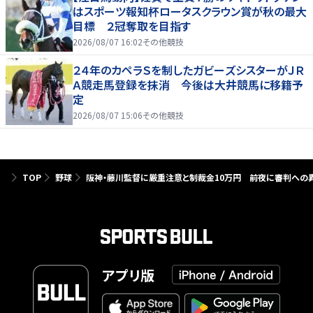
はスポーツ報知杯ロータスクラウン賞が秋の最大
目標 ２冠奪取を目指す
2026/08/07 16:02
その他競技
２４年のカペラＳを制したガビーズシスターがＪＲ
Ａ競走馬登録を抹消 今後は大井競馬に移籍予
定
2026/08/07 15:06
その他競技
TOP
野球
阪神・藤川監督に厳重注意と制裁金10万円 前夜に審判への
アプリ版