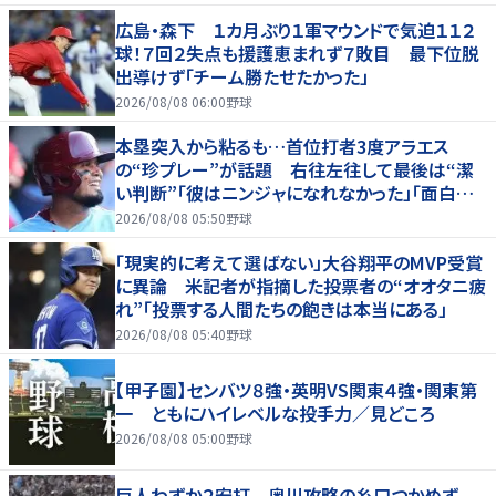
広島・森下 １カ月ぶり１軍マウンドで気迫１１２
球！７回２失点も援護恵まれず７敗目 最下位脱
出導けず「チーム勝たせたかった」
2026/08/08 06:00
野球
本塁突入から粘るも…首位打者3度アラエス
の“珍プレー”が話題 右往左往して最後は“潔
い判断”「彼はニンジャになれなかった」「面白すぎ
る」
2026/08/08 05:50
野球
「現実的に考えて選ばない」大谷翔平のMVP受賞
に異論 米記者が指摘した投票者の“オオタニ疲
れ”「投票する人間たちの飽きは本当にある」
2026/08/08 05:40
野球
【甲子園】センバツ８強・英明VS関東４強・関東第
一 ともにハイレベルな投手力／見どころ
2026/08/08 05:00
野球
巨人わずか２安打 奥川攻略の糸口つかめず