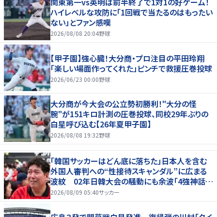
関東第一vs英明は前半終了で1対1の好ゲーム！
ハイレベルな攻防に「1回戦で当たるのはもったい
ない」とファン感嘆
2026/08/08 20:04
野球
【甲子園】強心臓！大分商・プロ注目の平田玲翔
「楽しい場面作ってくれた」ピンチで救援圧巻投球
2026/06/23 00:00
野球
大分商が今大会の公立勢初勝利！"大分の怪
腕"が151キロ計測の圧巻投球、同校29年ぶりの
白星呼び込む【26年夏甲子園】
2026/08/08 19:32
野球
「韓国サッカーはどん底に落ちた」日本人を含む
外国人審判への“性接待スキャンダル”に広まる
波紋 02年日韓大会の騒動にも余波「4強神話も
疑われる」
2026/08/09 05:40
サッカー
広島３発で開幕戦白星発進 復帰弾の川村「タイ