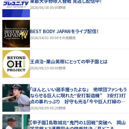
東都大学野球入替戦 見逃し配信中！
2026/06/30 00:00
野球
BEST BODY JAPANをライブ配信！
2026/04/01 00:00
その他競技
王貞治・栗山英樹にとっての甲子園とは
2026/06/15 00:00
野球
「ほんと、いい選手獲ったよな」 他球団ファンもう
ならせる巨人に現れた“安打製造機” 3安打3打
点の暴れっぷり 好守も光る「今や巨人打線の顔
でしょ」
2026/08/09 05:20
野球
【甲子園】鳥取城北“鬼門の１回戦”突破へ 岡山
学芸館と３連覇同士の強豪対決／見どころ