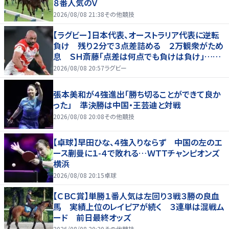
８番人気のＶ
2026/08/08 21:38
その他競技
【ラグビー】日本代表、オーストラリア代表に逆転
負け 残り２分で３点差詰める ２万観衆がため
息 ＳＨ斎藤「点差は何点でも負けは負け」…前
半にＳＯ伊藤龍が先制トライ、３２ー３５で惜敗
2026/08/08 20:57
ラグビー
張本美和が４強進出「勝ち切ることができて良か
った」 準決勝は中国・王芸迪と対戦
2026/08/08 20:08
その他競技
【卓球】早田ひな、４強入りならず 中国の左のエ
ース蒯曼に１-４で敗れる…ＷＴＴチャンピオンズ
横浜
2026/08/08 20:15
卓球
【ＣＢＣ賞】単勝１番人気は左回り３戦３勝の良血
馬 実績上位のレイピアが続く ３連単は混戦ム
ード 前日最終オッズ
2026/08/08 20:20
その他競技