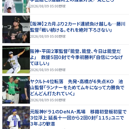
2026/08/09 05:00
野球
【阪神】２カ月ぶり２カード連続負け越しも…藤川
監督「戦い続ける。それを絶対下ろさない」
2026/08/09 05:00
野球
阪神・平田２軍監督「能登、能登、今日は能登だ
よ」 救援５回０封で今季初勝利「自信につなげ
てほしい」
2026/08/09 05:00
野球
ヤクルト４位転落 先発・高橋が６失点ＫＯ 池
山監督「ランナーをためてムキになって力勝負で
どんどん打たれていく」
2026/08/09 05:00
野球
元阪神ドラ１のＤｅＮＡ・馬場 移籍初登板初星で
３位浮上 延長十一回から２回０封「１１５」ユニで
３年ぶり歓喜