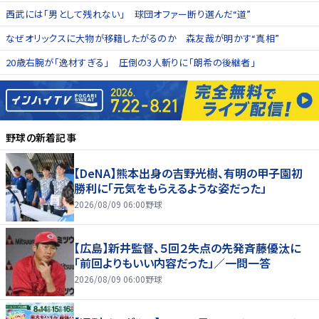
西武には「男として残れない」 球団オファー断り選んだ“道”
なぜオリックスに大物が移籍したがるのか 森友哉が明かす“真相”
20歳右腕が「逸材すぎる」 圧倒の3人斬りに「朗希の後継者」
野球
の新着記事
【DeNA】熊本出身の吉野光樹、有明の甲子園初
勝利に「元気をもらえるような姿だった」
2026/08/09 06:00
野球
【広島】新井監督、５回２失点の先発斉藤優汰に
「前回よりもいい内容だった」／一問一答
2026/08/09 06:00
野球