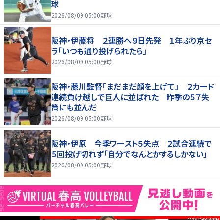
球
2026/08/09 05:00
野球
阪神・伊藤将 ２連勝へ９日先発 １年ぶり京セ
ラ「いつも通り投げられたら」
2026/08/09 05:00
野球
阪神・藤川監督「まだまだ顔を上げて」 ２カード
連続負け越しで巨人に並ばれた 昨季の５７失
策にも並んだ
2026/08/09 05:00
野球
阪神・伊原 今季ワースト５失点 ２試合連続で
５回投げ切れず「自分でなんとかするしかない」
2026/08/09 05:00
野球