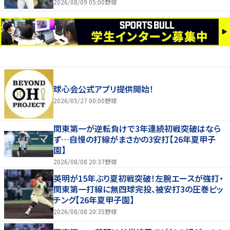
2026/08/09 05:00
野球
球心会公式アプリ提供開始！
2026/05/27 00:00
野球
関東第一が逆転負けで3年連続初戦突破はなら
ず…自慢の打線がまさかの3安打【26年夏甲子
園】
2026/08/08 20:37
野球
英明が15年ぶり夏初戦突破！左腕エースが強打・
関東第一打線に無四球完投、被安打3の圧巻ピッ
チング【26年夏甲子園】
2026/08/08 20:35
野球