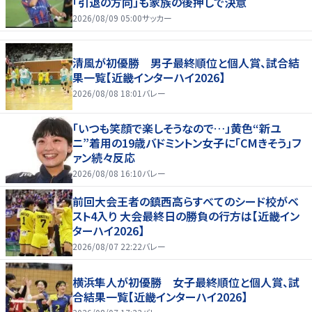
「引退の方向」も家族の後押しで決意
2026/08/09 05:00
サッカー
清風が初優勝 男子最終順位と個人賞、試合結
果一覧【近畿インターハイ2026】
2026/08/08 18:01
バレー
「いつも笑顔で楽しそうなので…」黄色“新ユ
ニ”着用の19歳バドミントン女子に「CMきそう」フ
ァン続々反応
2026/08/08 16:10
バレー
前回大会王者の鎮西高らすべてのシード校がベ
スト4入り 大会最終日の勝負の行方は【近畿イン
ターハイ2026】
2026/08/07 22:22
バレー
横浜隼人が初優勝 女子最終順位と個人賞、試
合結果一覧【近畿インターハイ2026】