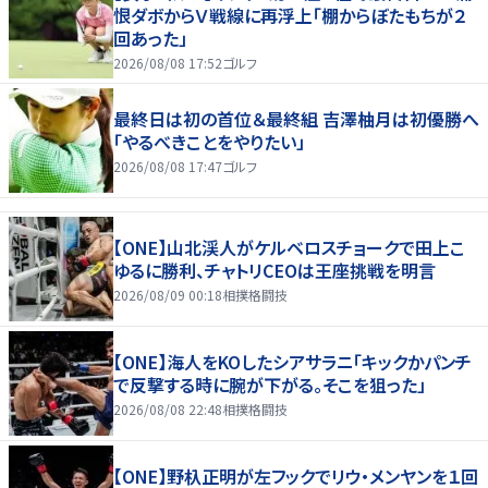
恨ダボからＶ戦線に再浮上「棚からぼたもちが２
回あった」
2026/08/08 17:52
ゴルフ
最終日は初の首位＆最終組 吉澤柚月は初優勝へ
「やるべきことをやりたい」
2026/08/08 17:47
ゴルフ
【ONE】山北渓人がケルベロスチョークで田上こ
ゆるに勝利、チャトリCEOは王座挑戦を明言
2026/08/09 00:18
相撲格闘技
【ONE】海人をKOしたシアサラニ「キックかパンチ
で反撃する時に腕が下がる。そこを狙った」
2026/08/08 22:48
相撲格闘技
【ONE】野杁正明が左フックでリウ・メンヤンを１回