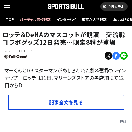
今日の予定
TOP
バーチャル高校野球
インターハイ
東京六大学野球
dodaSPO
交流戦コラボグッズ【写真：球団提供】
（新しいタブ
ロッテ＆DeNAのマスコットが競演 交流戦
コラボグッズ12日発売…限定8種が登場
2026.06.11 12:55
マーくんとDB.スターマンがあしらわれた計8種類のライン
ナップ ロッテは11日、マリーンズストアの各店舗にて12
日からD…
記事全文を見る
野球