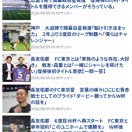
トルを獲得できるメンバーがそろっている」
2026/08/09 05:00
サッカー
神戸 大迫弾で開幕白星発進「駆け引き決まっ
た」 ２年ぶり３度目のリーグ制覇へ「僕らはチャ
レンジャー」
2026/08/09 05:00
サッカー
長友佑都 ＦＣ東京とは「家族のような存在、大好
き」 戦友・森重とは「一緒にシャーレを掲げた
い」復帰後初タイトル意欲【一問一答】
2026/08/09 05:00
サッカー
長友佑都のＦＣ東京愛 言葉の端々ににじむ青赤
戦士としてのプライド「ダービー勝ってからＷ杯
の話を」
2026/08/09 05:00
サッカー
長友佑都 ６度目Ｗ杯へ再スタート ＦＣ東京と
単年契約「このユニホームで優勝を」 Ｗ杯後