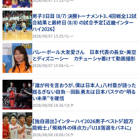
2026/08/07 17:23
バレー
男子3日目（8/7）決勝トーナメント3、4回戦全12試
合結果と最終日（8/8）の試合予定【近畿インター
ハイ2026】
2026/08/07 15:25
バレー
バレーボール大友愛さん 日本代表の長女・美空
とディズニーシー カチューシャ着けて動画撮影
2026/08/07 15:08
バレー
「誰が何を言おうが、僕は日本人」八村塁が語った
揺るぎない自負…田臥勇太は日本バスケの“明る
い未来”を確信
2026/08/08 18:36
バスケ
【独自選出】インターハイ2026男子ベスト5「超万
能戦士」「規格外の得点力」「U18落選をバネに」
2026/08/08 18:00
バスケ