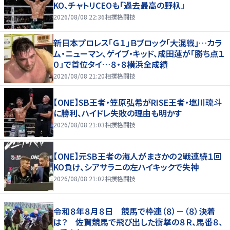
KO、チャトリCEOも「過去最高の野杁」
2026/08/08 22:36
相撲格闘技
新日本プロレス「Ｇ１」Ｂブロック「大混戦」…カラ
ム・ニューマン、ゲイブ・キッド、成田蓮が「勝ち点１
０」で首位タイ…８・８横浜全成績
2026/08/08 21:20
相撲格闘技
【ONE】SB王者・笠原弘希がRISE王者・塩川琉斗
に勝利、ハイドレ失敗の理由も明かす
2026/08/08 21:03
相撲格闘技
【ONE】元SB王者の海人がまさかの２戦連続１回
KO負け、シアサラニの左ハイキックで失神
2026/08/08 21:02
相撲格闘技
令和８年８月８日 競馬で枠連（８）－（８）決着
は？ 佐賀競馬で飛び出した衝撃の８Ｒ、馬番８、