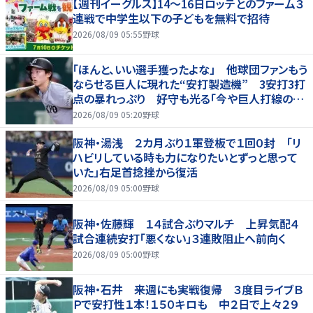
【週刊イーグルス】14～16日ロッテとのファーム３
連戦で中学生以下の子どもを無料で招待
2026/08/09 05:55
野球
「ほんと、いい選手獲ったよな」 他球団ファンもう
ならせる巨人に現れた“安打製造機” 3安打3打
点の暴れっぷり 好守も光る「今や巨人打線の顔
でしょ」
2026/08/09 05:20
野球
阪神・湯浅 ２カ月ぶり１軍登板で１回０封 「リ
ハビリしている時も力になりたいとずっと思って
いた」右足首捻挫から復活
2026/08/09 05:00
野球
阪神・佐藤輝 １４試合ぶりマルチ 上昇気配４
試合連続安打「悪くない」３連敗阻止へ前向く
2026/08/09 05:00
野球
阪神・石井 来週にも実戦復帰 ３度目ライブＢ
Ｐで安打性１本！１５０キロも 中２日で上々２９