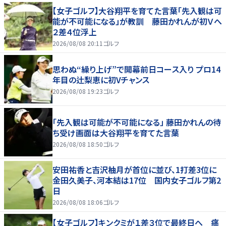
【女子ゴルフ】大谷翔平を育てた言葉「先入観は可
能が不可能になる」が教訓 藤田かれんが初Ｖへ
２差４位浮上
2026/08/08 20:11
ゴルフ
思わぬ“繰り上げ”で開幕前日コース入り プロ14
年目の辻梨恵に初Vチャンス
2026/08/08 19:23
ゴルフ
「先入観は可能が不可能になる」 藤田かれんの待
ち受け画面は大谷翔平を育てた言葉
2026/08/08 18:50
ゴルフ
安田祐香と吉沢柚月が首位に並び、1打差3位に
金田久美子、河本結は17位 国内女子ゴルフ第2
日
2026/08/08 18:06
ゴルフ
【女子ゴルフ】キンクミが１差３位で最終日へ 痛