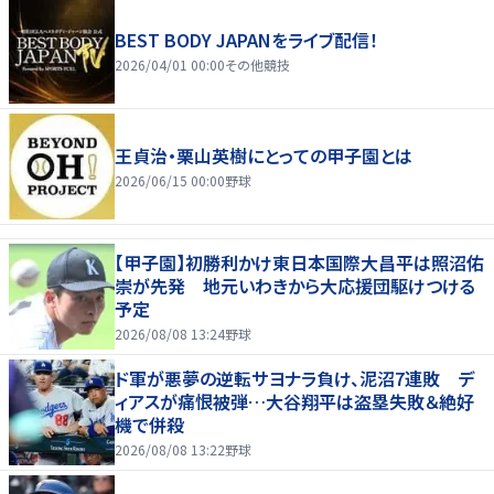
BEST BODY JAPANをライブ配信！
2026/04/01 00:00
その他競技
王貞治・栗山英樹にとっての甲子園とは
2026/06/15 00:00
野球
【甲子園】初勝利かけ東日本国際大昌平は照沼佑
崇が先発 地元いわきから大応援団駆けつける
予定
2026/08/08 13:24
野球
ド軍が悪夢の逆転サヨナラ負け、泥沼7連敗 デ
ィアスが痛恨被弾…大谷翔平は盗塁失敗＆絶好
機で併殺
2026/08/08 13:22
野球