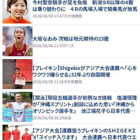
今村聖奈騎手が足を負傷 新潟９Ｒ以降の４鞍
は乗り替わりに ４Ｒの馬場入場で騎乗馬が放馬
2026/08/08 12:47
その他競技
大坂なおみ 次戦は地元期待の23歳
2026/08/08 11:55
テニス
【ブレイキン】Shigekixがアジア大会連覇へ「心を
ワクワク躍らせる」32年ぶり自国開催
2026/08/08 12:26
その他競技
【競泳】現役五輪選手が前例なき挑戦 塩浦慎理
が「沖縄スプリント」創設に込めた思い「沖縄から
オリンピック選手を」 池江璃花子ら日本代表も
参戦
2026/08/08 00:29
水泳
【アジア大会】連覇狙うブレイキンのＳＨＩＧＥＫＩ
Ｘ「スイッチ入ります」 大会連覇へ日本代表ウエ