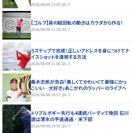
2026/08/08 13:03
ゴルフ
【ゴルフ】肩の縦回転の動きはカラダから作る！
2026/08/08 11:30
ゴルフ
５ステップで完成！正しいアドレスを身につけてナ
イスショットを連発する方法
2026/08/08 11:00
ゴルフ
桑木志帆が告白「美しくてかわいくて最強にかっ
こいい…大好き」あこがれのラッパーのライブへ
2026/08/08 10:57
ゴルフ
トリプルボギー先行も4連続バーディで挽回 石川
遼は薄氷の予選通過／米下部
2026/08/08 10:55
ゴルフ