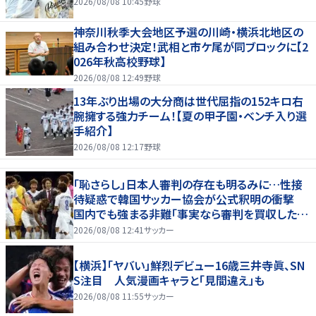
2026/08/08 10:45
野球
神奈川秋季大会地区予選の川崎・横浜北地区の
組み合わせ決定！武相と市ケ尾が同ブロックに【2
026年秋高校野球】
2026/08/08 12:49
野球
13年ぶり出場の大分商は世代屈指の152キロ右
腕擁する強力チーム！【夏の甲子園・ベンチ入り選
手紹介】
2026/08/08 12:17
野球
「恥さらし」日本人審判の存在も明るみに…性接
待疑惑で韓国サッカー協会が公式釈明の衝撃
国内でも強まる非難「事実なら審判を買収したこ
とになる」
2026/08/08 12:41
サッカー
【横浜】「ヤバい」鮮烈デビュー16歳三井寺眞、SN
S注目 人気漫画キャラと「見間違え」も
2026/08/08 11:55
サッカー