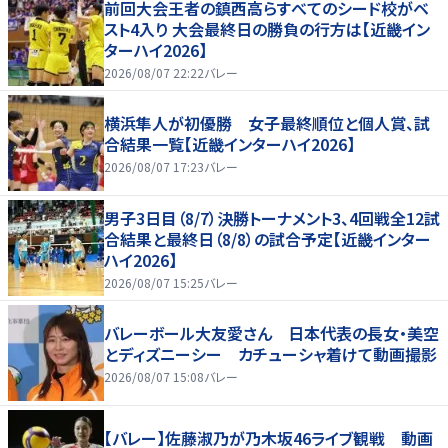
前回大会王者の鎮西高らすべてのシード校がベ
スト4入り 大会最終日の勝負の行方は【近畿イン
ターハイ2026】
2026/08/07 22:22
バレー
横浜隼人が初優勝 女子最終順位と個人賞、試
合結果一覧【近畿インターハイ2026】
2026/08/07 17:23
バレー
男子3日目（8/7）決勝トーナメント3、4回戦全12試
合結果と最終日（8/8）の試合予定【近畿インター
ハイ2026】
2026/08/07 15:25
バレー
バレーボール大友愛さん 日本代表の長女・美空
とディズニーシー カチューシャ着けて動画撮影
2026/08/07 15:08
バレー
【バレー】佐藤淑乃が乃木坂46ライブ観戦 動画