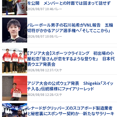
を公開 メンバーとの対面では固まって話せず
2026/08/07 10:46
バレー
バレーボール男子の石川祐希がVNL報告 五輪
切符がかかるアジア選手権へ「そしてここから」
2026/08/07 10:08
バレー
【アジア大会】スポーツクライミング 初出場の小
屋松恋「皆さんが恋をするような登りを」 日本代
表ウエア発表会
2026/08/08 12:37
バスケ
アジア大会の公式ウェア発表 Shigekix「スイッ
チ入る」伝統模様にファイアリーレッド
2026/08/08 12:28
バスケ
レナードがクリッパーズのスコアボード製造業者
と秘密裏にスポンサー契約か‬…新たなサラリーキ