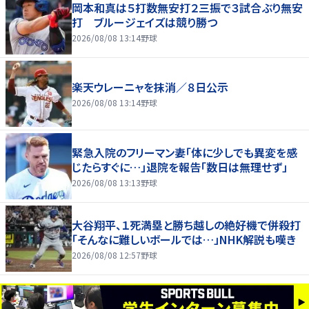
岡本和真は５打数無安打２三振で３試合ぶり無安
打 ブルージェイズは競り勝つ
2026/08/08 13:14
野球
楽天ウレーニャを抹消／８日公示
2026/08/08 13:14
野球
緊急入院のフリーマン妻「体に少しでも異変を感
じたらすぐに…」退院を報告「数日は無理せず」
2026/08/08 13:13
野球
大谷翔平、１死満塁と勝ち越しの絶好機で併殺打
「そんなに難しいボールでは…」NHK解説も嘆き
2026/08/08 12:57
野球