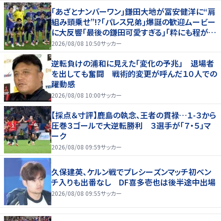
｢あざとナンバーワン｣鎌田大地が冨安健洋に“肩
組み頭乗せ”!?｢パレス兄弟｣爆誕の歓迎ムービー
に大反響｢最後の鎌田可愛すぎる｣｢粋にも程があ
る！」
2026/08/08 10:50
サッカー
逆転負けの浦和に見えた「変化の予兆」 退場者
を出しても奮闘 戦術的変更が呼んだ１０人での
躍動感
2026/08/08 10:00
サッカー
【採点＆寸評】鹿島の執念、王者の貫禄…１-３から
圧巻３ゴールで大逆転勝利 ３選手が「７・５」マ
ーク
2026/08/08 09:59
サッカー
久保建英、ケルン戦でプレシーズンマッチ初ベン
チ入りも出番なし DF喜多壱也は後半途中出場
2026/08/08 09:55
サッカー