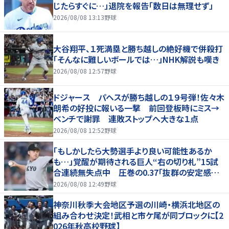
じたらすぐに…」退院を報告「数日は無理せず」
2026/08/08 13:13
野球
大谷翔平、１死満塁と勝ち越しの絶好機で併殺打
「そんなに難しいボールでは…」NHK解説も嘆き
2026/08/08 12:57
野球
ドジャース パヘスが勝ち越しの１９号弾！佐々木
朗希の好投に報いる一撃 前回登板時にミス→
ベンチで謝罪 連敗ストップへ大きな１点
2026/08/08 12:52
野球
「もしかしたら大勢選手より良い可能性あるか
も…」覚醒が期待される巨人“右の切り札”15試
合連続無失点中 圧巻の0.37「抜群の安定感を
持っている」
2026/08/08 12:49
野球
神奈川秋季大会地区予選の川崎・横浜北地区の
組み合わせ決定！武相と市ケ尾が同ブロックに【2
026年秋高校野球】