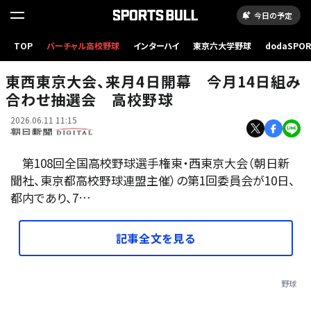
今日の予定
TOP
バーチャル高校野球
インターハイ
東京六大学野球
dodaSPO
第108回全国高校野球選手権地方大会の優勝盾レリーフ
（新しいタブ
東西東京大会、来月4日開幕 今月14日組み
合わせ抽選会 高校野球
2026.06.11 11:15
第108回全国高校野球選手権東・西東京大会（朝日新
聞社、東京都高校野球連盟主催）の第1回委員会が10日、
都内であり、7…
記事全文を見る
野球