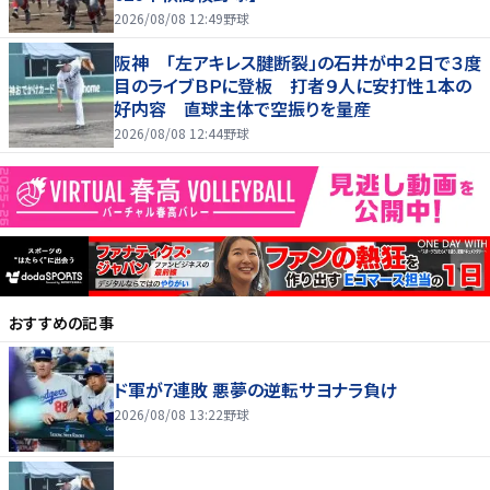
2026/08/08 12:49
野球
阪神 「左アキレス腱断裂」の石井が中２日で３度
目のライブＢＰに登板 打者９人に安打性１本の
好内容 直球主体で空振りを量産
2026/08/08 12:44
野球
おすすめの記事
ド軍が7連敗 悪夢の逆転サヨナラ負け
2026/08/08 13:22
野球