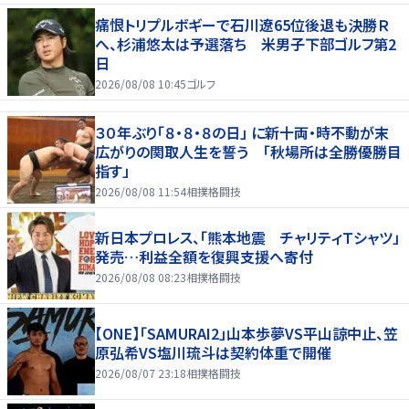
痛恨トリプルボギーで石川遼65位後退も決勝Ｒ
へ、杉浦悠太は予選落ち 米男子下部ゴルフ第2
日
2026/08/08 10:45
ゴルフ
３０年ぶり「８・８・８の日」 に新十両・時不動が末
広がりの関取人生を誓う 「秋場所は全勝優勝目
指す」
2026/08/08 11:54
相撲格闘技
新日本プロレス、「熊本地震 チャリティＴシャツ」
発売…利益全額を復興支援へ寄付
2026/08/08 08:23
相撲格闘技
【ONE】「SAMURAI2」山本歩夢VS平山諒中止、笠
原弘希VS塩川琉斗は契約体重で開催
2026/08/07 23:18
相撲格闘技