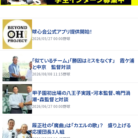
球心会公式アプリ提供開始！
2026/05/27 00:00
野球
「似ているチーム」「勝因はミスをなくす」 霞ケ浦
と中京 監督対談
2026/08/08 11:15
野球
甲子園初出場の八王子実践・河本監督、鳴門渦
潮・森監督と対談
2026/06/27 00:00
野球
履正社の「魔曲」は「カエルの歌」？ 盛り上げる
応援団長3人組