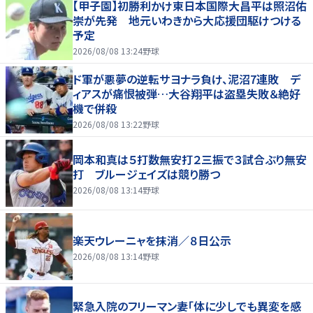
【甲子園】初勝利かけ東日本国際大昌平は照沼佑
崇が先発 地元いわきから大応援団駆けつける
予定
2026/08/08 13:24
野球
ド軍が悪夢の逆転サヨナラ負け、泥沼7連敗 デ
ィアスが痛恨被弾…大谷翔平は盗塁失敗＆絶好
機で併殺
2026/08/08 13:22
野球
岡本和真は５打数無安打２三振で３試合ぶり無安
打 ブルージェイズは競り勝つ
2026/08/08 13:14
野球
楽天ウレーニャを抹消／８日公示
2026/08/08 13:14
野球
緊急入院のフリーマン妻「体に少しでも異変を感