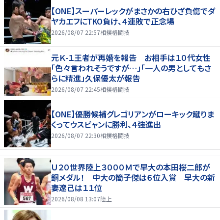
【ONE】スーパーレックがまさかの右ひざ負傷でダ
ヤカエフにTKO負け、４連敗で正念場
2026/08/07 22:57
相撲格闘技
元Ｋ-１王者が再婚を報告 お相手は１０代女性
「色々言われそうですが…」「一人の男としてもさ
らに精進」久保優太が報告
2026/08/07 22:45
相撲格闘技
【ONE】優勝候補グレゴリアンがローキック蹴りま
くってウスビャンに勝利、４強進出
2026/08/07 22:30
相撲格闘技
Ｕ２０世界陸上３０００Ｍで早大の本田桜二郎が
銅メダル！ 中大の簡子傑は６位入賞 早大の新
妻遼己は１１位
2026/08/08 13:07
陸上