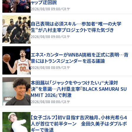
ャップ迂回説
2026/08/08 09:00
バスケ
自己表現は必須スキル…参加者“唯一の大学
生”が八村主宰プロジェクトで得た気づき
2026/08/08 09:00
バスケ
エネス・カンターがWNBA挑戦を正式に表明…背
景にはトランスジェンダーを巡る議論
2026/08/08 08:09
バスケ
本田蕗以「ジャックをやっつけたい」“大濠対
決”を意識…八村塁主宰『BLACK SAMURAI SU
MMIT 2026』で刺激
2026/08/08 08:00
バスケ
【女子ゴルフ】初Ｖ目指す吉沢柚月、小林光希ら４
人が首位で前半ターン 金田久美子はダブルボ
ギーで後退