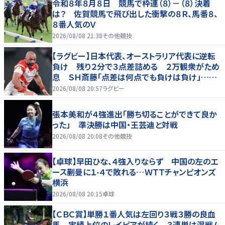
令和８年８月８日 競馬で枠連（８）－（８）決着
は？ 佐賀競馬で飛び出した衝撃の８Ｒ、馬番８、
８番人気のＶ
2026/08/08 21:38
その他競技
【ラグビー】日本代表、オーストラリア代表に逆転
負け 残り２分で３点差詰める ２万観衆がため
息 ＳＨ斎藤「点差は何点でも負けは負け」…前
半にＳＯ伊藤龍が先制トライ、３２ー３５で惜敗
2026/08/08 20:57
ラグビー
張本美和が４強進出「勝ち切ることができて良か
った」 準決勝は中国・王芸迪と対戦
2026/08/08 20:08
その他競技
【卓球】早田ひな、４強入りならず 中国の左のエ
ース蒯曼に１-４で敗れる…ＷＴＴチャンピオンズ
横浜
2026/08/08 20:15
卓球
【ＣＢＣ賞】単勝１番人気は左回り３戦３勝の良血
馬 実績上位のレイピアが続く ３連単は混戦ム