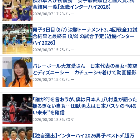
合結果一覧【近畿インターハイ2026】
2026/08/07 17:23
バレー
男子3日目（8/7）決勝トーナメント3、4回戦全12試
合結果と最終日（8/8）の試合予定【近畿インター
ハイ2026】
2026/08/07 15:25
バレー
バレーボール大友愛さん 日本代表の長女・美空
とディズニーシー カチューシャ着けて動画撮影
2026/08/07 15:08
バレー
「誰が何を言おうが、僕は日本人」八村塁が語った
揺るぎない自負…田臥勇太は日本バスケの“明る
い未来”を確信
2026/08/08 18:36
バスケ
【独自選出】インターハイ2026男子ベスト5「超万