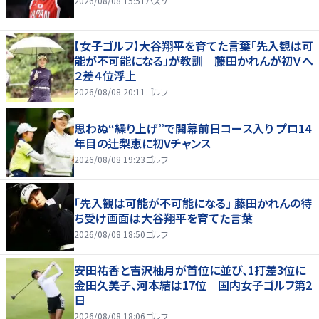
2026/08/08 15:51
バスケ
【女子ゴルフ】大谷翔平を育てた言葉「先入観は可
能が不可能になる」が教訓 藤田かれんが初Ｖへ
２差４位浮上
2026/08/08 20:11
ゴルフ
思わぬ“繰り上げ”で開幕前日コース入り プロ14
年目の辻梨恵に初Vチャンス
2026/08/08 19:23
ゴルフ
「先入観は可能が不可能になる」 藤田かれんの待
ち受け画面は大谷翔平を育てた言葉
2026/08/08 18:50
ゴルフ
安田祐香と吉沢柚月が首位に並び、1打差3位に
金田久美子、河本結は17位 国内女子ゴルフ第2
日
2026/08/08 18:06
ゴルフ