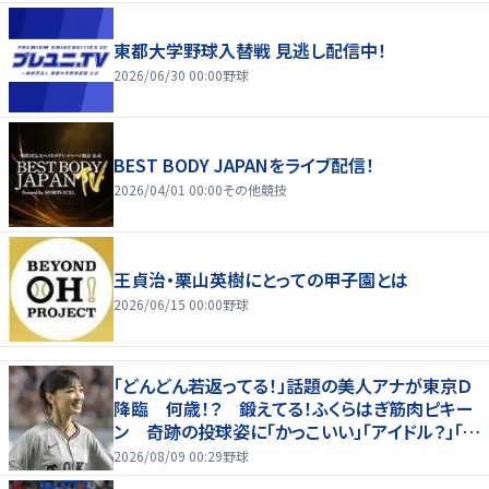
東都大学野球入替戦 見逃し配信中！
2026/06/30 00:00
野球
BEST BODY JAPANをライブ配信！
2026/04/01 00:00
その他競技
王貞治・栗山英樹にとっての甲子園とは
2026/06/15 00:00
野球
「どんどん若返ってる！」話題の美人アナが東京Ｄ
降臨 何歳！？ 鍛えてる！ふくらはぎ筋肉ピキー
ン 奇跡の投球姿に「かっこいい」「アイドル？」「女
神」
2026/08/09 00:29
野球