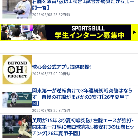
右腕を激賞「彼は１試合１試合が勝負だから」【一
問一答】
2026/08/08 23:32
野球
球心会公式アプリ提供開始！
2026/05/27 00:00
野球
関東第一が逆転負けで3年連続初戦突破はなら
ず…自慢の打線がまさかの3安打【26年夏甲子
園】
2026/08/08 20:37
野球
英明が15年ぶり夏初戦突破！左腕エースが強打・
関東第一打線に無四球完投、被安打3の圧巻ピッ
チング【26年夏甲子園】