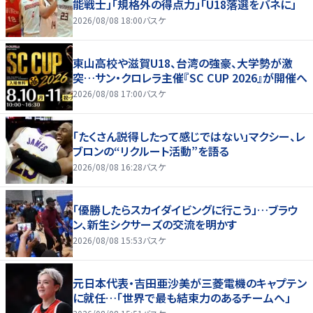
能戦士」「規格外の得点力」「U18落選をバネに」
2026/08/08 18:00
バスケ
東山高校や滋賀U18、台湾の強豪、大学勢が激
突…サン・クロレラ主催『SC CUP 2026』が開催へ
2026/08/08 17:00
バスケ
「たくさん説得したって感じではない」マクシー、レ
ブロンの“リクルート活動”を語る
2026/08/08 16:28
バスケ
「優勝したらスカイダイビングに行こう」…ブラウ
ン、新生シクサーズの交流を明かす
2026/08/08 15:53
バスケ
元日本代表・吉田亜沙美が三菱電機のキャプテン
に就任…「世界で最も結束力のあるチームへ」