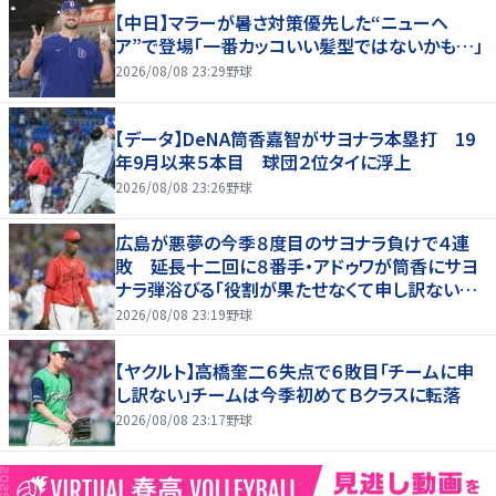
【中日】マラーが暑さ対策優先した“ニューヘ
ア”で登場「一番カッコいい髪型ではないかも…」
2026/08/08 23:29
野球
【データ】DeNA筒香嘉智がサヨナラ本塁打 19
年9月以来５本目 球団２位タイに浮上
2026/08/08 23:26
野球
広島が悪夢の今季８度目のサヨナラ負けで４連
敗 延長十二回に８番手・アドゥワが筒香にサヨ
ナラ弾浴びる「役割が果たせなくて申し訳ないで
す」
2026/08/08 23:19
野球
【ヤクルト】高橋奎二６失点で６敗目「チームに申
し訳ない」チームは今季初めてＢクラスに転落
2026/08/08 23:17
野球