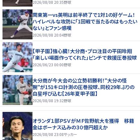
2026/08/08 20:35
野球
関東第一vs英明は前半終了で1対1の好ゲーム！
ハイレベルな攻防に「1回戦で当たるのはもったい
ない」とファン感嘆
2026/08/08 20:04
野球
【甲子園】強心臓！大分商・プロ注目の平田玲翔
「楽しい場面作ってくれた」ピンチで救援圧巻投球
2026/06/23 00:00
野球
大分商が今大会の公立勢初勝利！"大分の怪
腕"が151キロ計測の圧巻投球、同校29年ぶりの
白星呼び込む【26年夏甲子園】
2026/08/08 19:32
野球
オランダ１部ＰＳＶがＭＦ佐野航大を獲得 移籍
金はボーナス込みの３０億円超えか
2026/08/08 23:08
サッカー