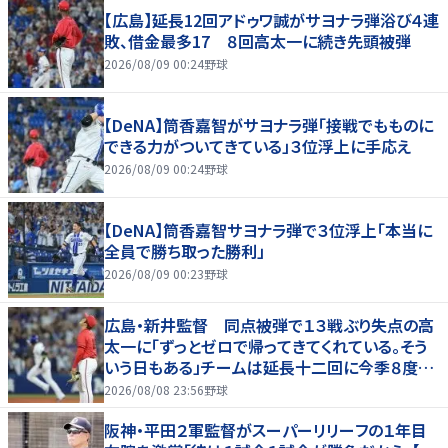
【広島】延長12回アドゥワ誠がサヨナラ弾浴び４連
敗、借金最多17 ８回高太一に続き先頭被弾
2026/08/09 00:24
野球
【DeNA】筒香嘉智がサヨナラ弾「接戦でもものに
できる力がついてきている」３位浮上に手応え
2026/08/09 00:24
野球
【DeNA】筒香嘉智サヨナラ弾で３位浮上「本当に
全員で勝ち取った勝利」
2026/08/09 00:23
野球
広島・新井監督 同点被弾で１３戦ぶり失点の高
太一に「ずっとゼロで帰ってきてくれている。そう
いう日もある」チームは延長十二回に今季８度目
サヨナラ負け
2026/08/08 23:56
野球
阪神・平田２軍監督がスーパーリリーフの１年目