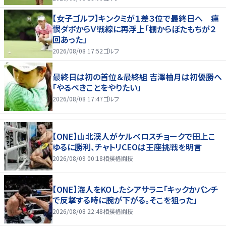
【女子ゴルフ】キンクミが１差３位で最終日へ 痛
恨ダボからＶ戦線に再浮上「棚からぼたもちが２
回あった」
2026/08/08 17:52
ゴルフ
最終日は初の首位＆最終組 吉澤柚月は初優勝へ
「やるべきことをやりたい」
2026/08/08 17:47
ゴルフ
【ONE】山北渓人がケルベロスチョークで田上こ
ゆるに勝利、チャトリCEOは王座挑戦を明言
2026/08/09 00:18
相撲格闘技
【ONE】海人をKOしたシアサラニ「キックかパンチ
で反撃する時に腕が下がる。そこを狙った」
2026/08/08 22:48
相撲格闘技