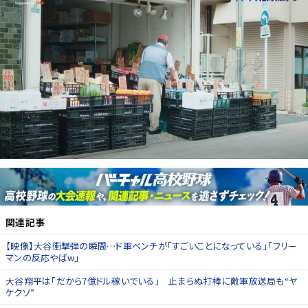
関連記事
【映像】大谷衝撃弾の瞬間…ド軍ベンチが「すごいことになっている」「フリー
マンの反応やばw」
大谷翔平は「だから7億ドル稼いでいる」 止まらぬ打棒に敵軍放送局も“ヤ
ケクソ”