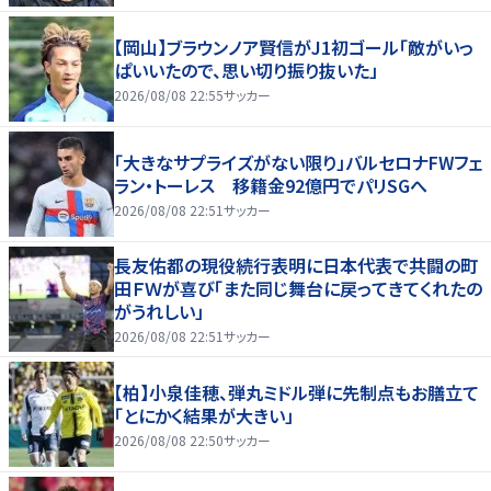
【岡山】ブラウンノア賢信がJ1初ゴール「敵がいっ
ぱいいたので、思い切り振り抜いた」
2026/08/08 22:55
サッカー
「大きなサプライズがない限り」バルセロナFWフェ
ラン・トーレス 移籍金92億円でパリSGへ
2026/08/08 22:51
サッカー
長友佑都の現役続行表明に日本代表で共闘の町
田ＦＷが喜び「また同じ舞台に戻ってきてくれたの
がうれしい」
2026/08/08 22:51
サッカー
【柏】小泉佳穂、弾丸ミドル弾に先制点もお膳立て
「とにかく結果が大きい」
2026/08/08 22:50
サッカー