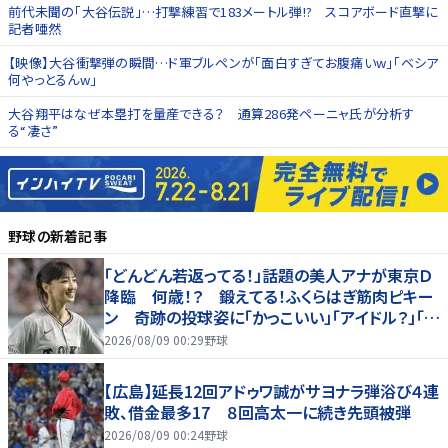
前代未聞の「大谷伝説」…打撃練習で183メートル弾!? スコアボード直撃に
記者唖然
【映像】大谷衝撃弾の瞬間…ド軍ブルペンが「面白すぎてお腹痛いw」「ベシア
何やっとるんw」
大谷翔平はなぜ本塁打を量産できる？ 通算286発ペーニャ氏が分析す
る“凄さ”
野球
の新着記事
「どんどん若返ってる！」話題の美人アナが東京Ｄ
降臨 何歳！？ 鍛えてる！ふくらはぎ筋肉ピキー
ン 奇跡の投球姿に「かっこいい」「アイドル？」「女
神」
2026/08/09 00:29
野球
【広島】延長12回アドゥワ誠がサヨナラ弾浴び４連
敗、借金最多17 ８回高太一に続き先頭被弾
2026/08/09 00:24
野球