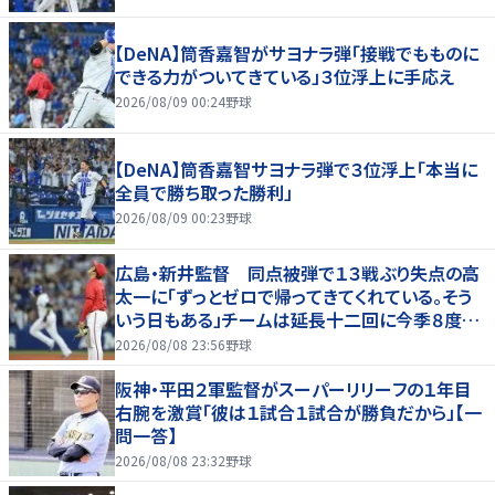
【DeNA】筒香嘉智がサヨナラ弾「接戦でもものに
できる力がついてきている」３位浮上に手応え
2026/08/09 00:24
野球
【DeNA】筒香嘉智サヨナラ弾で３位浮上「本当に
全員で勝ち取った勝利」
2026/08/09 00:23
野球
広島・新井監督 同点被弾で１３戦ぶり失点の高
太一に「ずっとゼロで帰ってきてくれている。そう
いう日もある」チームは延長十二回に今季８度目
サヨナラ負け
2026/08/08 23:56
野球
阪神・平田２軍監督がスーパーリリーフの１年目
右腕を激賞「彼は１試合１試合が勝負だから」【一
問一答】
2026/08/08 23:32
野球