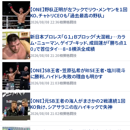
【ONE】野杁正明が左フックでリウ・メンヤンを１回
KO、チャトリCEOも「過去最高の野杁」
2026/08/08 22:36
相撲格闘技
新日本プロレス「Ｇ１」Ｂブロック「大混戦」…カラ
ム・ニューマン、ゲイブ・キッド、成田蓮が「勝ち点１
０」で首位タイ…８・８横浜全成績
2026/08/08 21:20
相撲格闘技
【ONE】SB王者・笠原弘希がRISE王者・塩川琉斗
に勝利、ハイドレ失敗の理由も明かす
2026/08/08 21:03
相撲格闘技
【ONE】元SB王者の海人がまさかの２戦連続１回
KO負け、シアサラニの左ハイキックで失神
2026/08/08 21:02
相撲格闘技