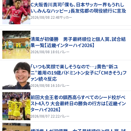
Ｃ大阪香川真司「僕も、日本サッカー界もうれし
い。みんなハッピー」長友佑都の現役続行に言及
2026/08/08 22:48
サッカー
清風が初優勝 男子最終順位と個人賞、試合結
果一覧【近畿インターハイ2026】
2026/08/08 18:01
バレー
「いつも笑顔で楽しそうなので…」黄色“新ユ
ニ”着用の19歳バドミントン女子に「CMきそう」フ
ァン続々反応
2026/08/08 16:10
バレー
前回大会王者の鎮西高らすべてのシード校がベ
スト4入り 大会最終日の勝負の行方は【近畿イン
ターハイ2026】
2026/08/07 22:22
バレー
横浜隼人が初優勝 女子最終順位と個人賞、試