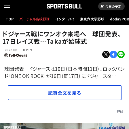
今日の予定
TOP
バーチャル高校野球
インターハイ
東京六大学野球
dodaSPO
ロックバンド「ONE OK ROCK」の来場が発表【写真：ドジャース提供】
（新しいタブ
ドジャース戦にワンオク来場へ 球団発表、
17日レイズ戦…Takaが始球式
2026.06.11 03:19
球団発表 ドジャースは10日（日本時間11日）、ロックバン
ド「ONE OK ROCK」が16日（同17日）にドジャースタ…
記事全文を見る
野球