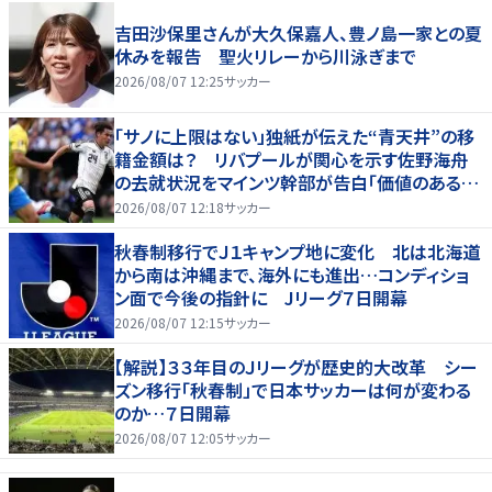
吉田沙保里さんが大久保嘉人、豊ノ島一家との夏
休みを報告 聖火リレーから川泳ぎまで
2026/08/07 12:25
サッカー
「サノに上限はない」独紙が伝えた“青天井”の移
籍金額は？ リバプールが関心を示す佐野海舟
の去就状況をマインツ幹部が告白「価値のあるも
のになる」
2026/08/07 12:18
サッカー
秋春制移行でＪ１キャンプ地に変化 北は北海道
から南は沖縄まで、海外にも進出…コンディショ
ン面で今後の指針に Jリーグ７日開幕
2026/08/07 12:15
サッカー
【解説】３３年目のＪリーグが歴史的大改革 シー
ズン移行「秋春制」で日本サッカーは何が変わる
のか…７日開幕
2026/08/07 12:05
サッカー