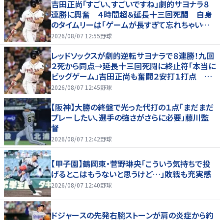
吉田正尚「すごい、すごいですね」劇的サヨナラ８
連勝に興奮 ４時間超＆延長十三回死闘 自身
のタイムリーは「ゲームが長すぎて忘れちゃいまし
た」
2026/08/07 12:55
野球
レッドソックスが劇的逆転サヨナラで８連勝！九回
２死から同点→延長十三回死闘に終止符「本当に
ビッグゲーム」吉田正尚も奮闘２安打１打点 靴
下対決で驚異のスイープ
2026/08/07 12:45
野球
【阪神】大勝の終盤で光った代打の１点「まだまだ
プレーしたい、選手の強さがさらに必要」藤川監
督
2026/08/07 12:42
野球
【甲子園】鶴岡東・菅野琳央「こういう気持ちで投
げるとこはもうないと思うけど…」敗戦も充実感
2026/08/07 12:40
野球
ドジャースの先発右腕ストーンが肩の炎症から約