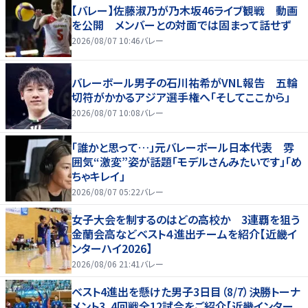
【バレー】佐藤淑乃が乃木坂46ライブ観戦 動画
を公開 メンバーとの対面では固まって話せず
2026/08/07 10:46
バレー
バレーボール男子の石川祐希がVNL報告 五輪
切符がかかるアジア選手権へ「そしてここから」
2026/08/07 10:08
バレー
「誰かと思って…」元バレーボール日本代表 雰
囲気“激変”姿が話題「モデルさんみたいです」「め
ちゃキレイ」
2026/08/07 05:22
バレー
女子大会を制するのはどの高校か 3連覇を狙う
金蘭会高などベスト４進出チームを紹介【近畿イ
ンターハイ2026】
2026/08/06 21:41
バレー
ベスト4進出を懸けた男子3日目（8/7）決勝トーナ
メント3、4回戦全12試合をご紹介【近畿インター