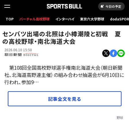
今日の予定
TOP
バーチャル高校野球
インターハイ
東京六大学野球
dodaSPO
抽選会前の会場=2026年6月10日午後1時45分、札幌市南区石山1条2丁目、中村有紀子撮影
（新しいタブ
センバツ出場の北照は小樽潮陵と初戦 夏
の高校野球・南北海道大会
2026.06.10 15:50
第108回全国高校野球選手権南北海道大会（朝日新聞
社、北海道高野連主催）の組み合わせ抽選会が6月10日に
行われ、参加9…
記事全文を見る
野球