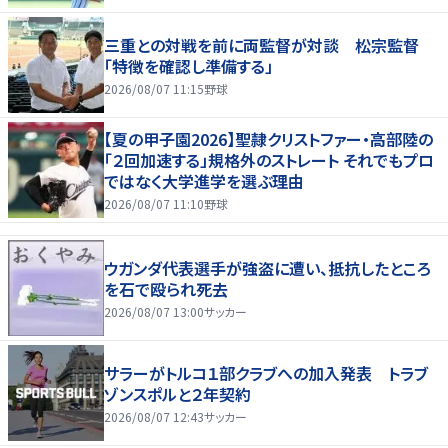
三重との対戦を前に両監督が対談 松宗監督
「特徴を確認し準備する」
2026/08/07 11:15
野球
【夏の甲子園2026】聖隷クリストファー・高部陸の
「２回加速する」規格外のストレート それでもプロ
ではなく大学進学を選ぶ理由
2026/08/07 11:10
野球
ウガンダ代表選手が強盗に遭い、抵抗したところ
を石で殴られ死去
2026/08/07 13:00
サッカー
サラーがトルコ１部クラブへの加入発表 トラブ
ゾンスポルと２年契約
2026/08/07 12:43
サッカー