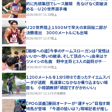
的に先頭集団でレース展開 危なげなく突破決
める…Ｕ２０世界選手権
2026/08/07 11:38
陸上
Ｕ２０世界陸上１５００Ｍで早大の本田桜二郎が
決勝進出 ３０００メートルにも出場
2026/08/07 11:07
陸上
【箱根への道】今季のチームスローガンは「覚悟は
いいか～想いの継承、そして頂点へ～」由来はケ
ツメイシの名曲 野中主将と３人の副将がチーム
を引っ張る…夏合宿特集第１弾、国学院大
2026/08/07 05:00
陸上
１２００メートルを１分５秒８で走ったテイエムスパ
ーダが退厩 馬運車になかなか乗り込まない場
面も 小椋調教師「頑固ですがかわいい」
2026/08/07 11:13
その他競技
【ＰＯＧ談義】藤田オーナーが“連チャン”目指す期
待馬が登場 「今週の狙いは？」現場記者が推し