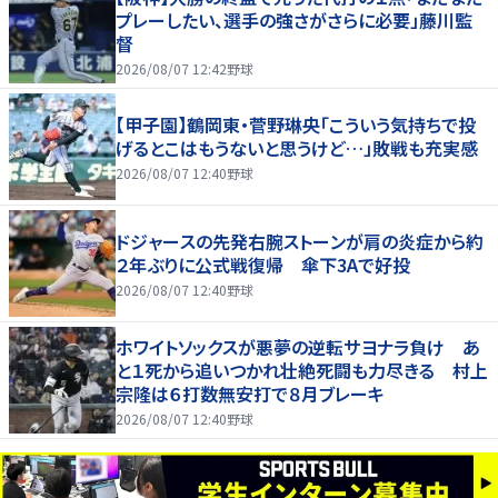
プレーしたい、選手の強さがさらに必要」藤川監
督
2026/08/07 12:42
野球
【甲子園】鶴岡東・菅野琳央「こういう気持ちで投
げるとこはもうないと思うけど…」敗戦も充実感
2026/08/07 12:40
野球
ドジャースの先発右腕ストーンが肩の炎症から約
２年ぶりに公式戦復帰 傘下3Aで好投
2026/08/07 12:40
野球
ホワイトソックスが悪夢の逆転サヨナラ負け あ
と１死から追いつかれ壮絶死闘も力尽きる 村上
宗隆は６打数無安打で８月ブレーキ
2026/08/07 12:40
野球