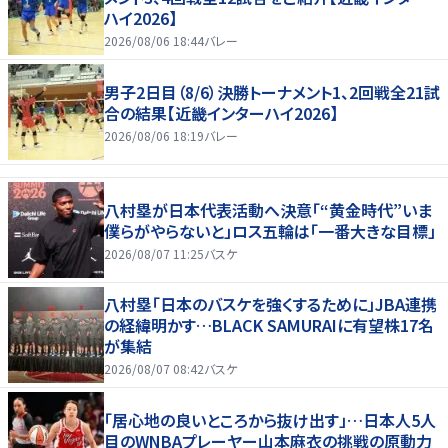
ハイ2026】
2026/08/06 18:44
バレー
男子2日目（8/6）決勝トーナメント1、2回戦全21試
合の結果【近畿インターハイ2026】
2026/08/06 18:19
バレー
八村塁が日本代表活動へ決意「“黄金時代”いま
僕らがやらないと」ロス五輪は「一番大きな目標」
2026/08/07 11:25
バスケ
八村塁「日本のバスケを強くするために」JBA連携
の経緯明かす…BLACK SAMURAIに有望株17名
が集結
2026/08/07 08:42
バスケ
「居心地の良いところから抜け出す」…日本人5人
目のWNBAプレーヤー山本麻衣の挑戦の原動力