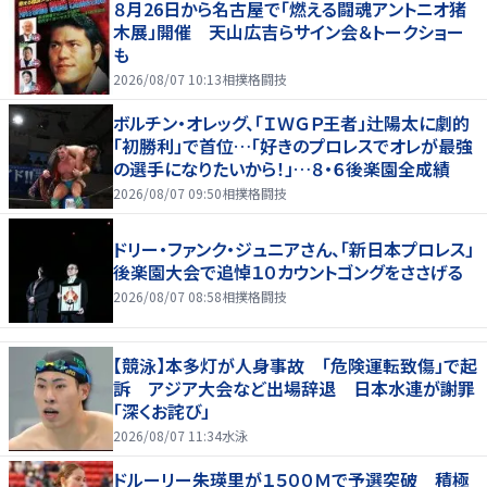
８月26日から名古屋で「燃える闘魂アントニオ猪
木展」開催 天山広吉らサイン会＆トークショー
も
2026/08/07 10:13
相撲格闘技
ボルチン・オレッグ、「ＩＷＧＰ王者」辻陽太に劇的
「初勝利」で首位…「好きのプロレスでオレが最強
の選手になりたいから！」…８・６後楽園全成績
2026/08/07 09:50
相撲格闘技
ドリー・ファンク・ジュニアさん、「新日本プロレス」
後楽園大会で追悼１０カウントゴングをささげる
2026/08/07 08:58
相撲格闘技
【競泳】本多灯が人身事故 「危険運転致傷」で起
訴 アジア大会など出場辞退 日本水連が謝罪
「深くお詫び」
2026/08/07 11:34
水泳
ドルーリー朱瑛里が１５００Ｍで予選突破 積極