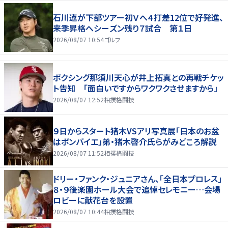
石川遼が下部ツアー初Ｖへ４打差12位で好発進、
来季昇格へシーズン残り７試合 第１日
2026/08/07 10:54
ゴルフ
ボクシング那須川天心が井上拓真との再戦チケッ
ト告知 「面白いですからワクワクさせますから」
2026/08/07 12:52
相撲格闘技
９日からスタート猪木VSアリ写真展「日本のお盆
はボンバイエ」弟・猪木啓介氏らがみどころ解説
2026/08/07 11:52
相撲格闘技
ドリー・ファンク・ジュニアさん、「全日本プロレス」
８・９後楽園ホール大会で追悼セレモニー…会場
ロビーに献花台を設置
2026/08/07 10:44
相撲格闘技