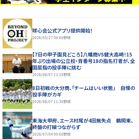
球心会公式アプリ提供開始！
2026/05/27 00:00
野球
【7日の甲子園見どころ】八幡商VS健大高崎！15
年ぶり出場の公立校・背番号18の指名打者が、全
国屈指の投手陣に挑む
2026/08/07 12:25
野球
8日初戦の大分商、「チームはいい状態」 自慢の
投手陣がカギ
2026/08/07 11:30
野球
東海大甲府、エース村尾が4回無失点 鶴岡東、
終盤の打線つながらず
2026/07/04 00:00
野球