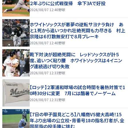
２年ぶりに公式戦復帰 傘下3Aで好投
2026/08/07 12:40
野球
ホワイトソックスが悪夢の逆転サヨナラ負け あ
と１死から追いつかれ壮絶死闘も力尽きる 村上
宗隆は６打数無安打で８月ブレーキ
2026/08/07 12:40
野球
靴下対決が超絶死闘に レッドソックスが計５
度、追いつく粘り腰 ホワイトソックスは４イニン
グ連続逃げ切り失敗
2026/08/07 12:33
野球
【ロッテ】２軍浦和球場の試合時間を暑熱対策で1
0時30分に変更 7月には酷暑でノーゲーム
2026/08/07 12:31
野球
【7日の甲子園見どころ】八幡商VS健大高崎！15
年ぶり出場の公立校・背番号18の指名打者が、全
国屈指の投手陣に挑む