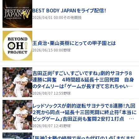
BEST BODY JAPANをライブ配信！
2026/04/01 00:00
その他競技
王貞治・栗山英樹にとっての甲子園とは
2026/06/15 00:00
野球
吉田正尚「すごい、すごいですね」劇的サヨナラ８
連勝に興奮 ４時間超＆延長十三回死闘 自身
のタイムリーは「ゲームが長すぎて忘れちゃいまし
た」
2026/08/07 12:55
野球
レッドソックスが劇的逆転サヨナラで８連勝！九回
２死から同点→延長十三回死闘に終止符「本当に
ビッグゲーム」吉田正尚も奮闘２安打１打点 靴
下対決で驚異のスイープ
2026/08/07 12:45
野球
【阪神】大勝の終盤で光った代打の１点「まだまだ