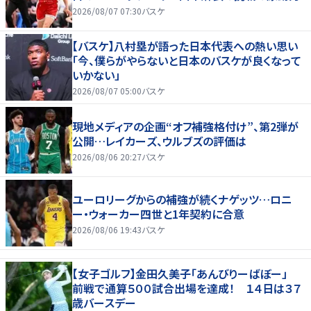
2026/08/07 07:30
バスケ
【バスケ】八村塁が語った日本代表への熱い思い
「今、僕らがやらないと日本のバスケが良くなって
いかない」
2026/08/07 05:00
バスケ
現地メディアの企画“オフ補強格付け”、第2弾が
公開…レイカーズ、ウルブズの評価は
2026/08/06 20:27
バスケ
ユーロリーグからの補強が続くナゲッツ…ロニ
ー・ウォーカー四世と1年契約に合意
2026/08/06 19:43
バスケ
【女子ゴルフ】金田久美子「あんびりーばぼー」
前戦で通算５００試合出場を達成！ １４日は３７
歳バースデー