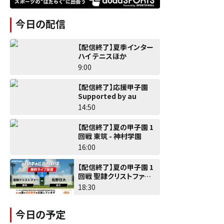
今日の配信
【配信終了】夏季インター
ハイ テニスほか
9:00
【配信終了】応援甲子園
Supported by au
14:50
【配信終了】夏の甲子園 1
回戦 東筑 - 神村学園
16:00
【配信終了】夏の甲子園 1
回戦 聖隷クリストファー -
佐野日大
18:30
今日の予定