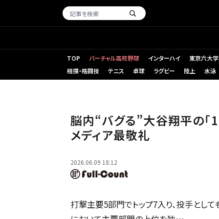
TOP
バーチャル高校野球
インターハイ
東京六大学
相撲・格闘技
テニス
卓球
ラグビー
陸上
水泳
ドジャース・大谷翔平【写真：黒澤崇】
脳内“バグる”大谷翔平の「1-
メディア最敬礼
2026.06.09 18:12
打撃主要5部門でトップ7入り、投手として
において主要部門の上位を独…