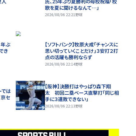
２人
氏、25年ぶり夏勝利の母校祝福「校
歌を夏に聞けるなんて…」
2026/08/06 22:21
野球
３年ぶ
【ソフトバンク】牧原大成「チャンスに
でき
思い切っていくことだけ」３安打２打
点の活躍も勝利ならず
2026/08/06 22:14
野球
【阪神】決勝打はやっぱり森下翔
トでは
太 初回二塁ベース直撃打「同じ相
」京セ
手に３連敗できない」
2026/08/06 22:13
野球