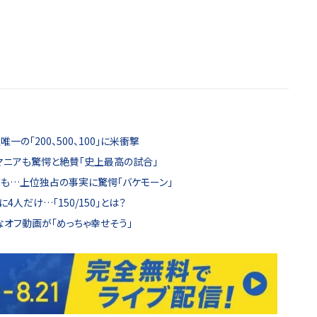
の「200、500、100」に米衝撃
マニアも驚愕と絶賛「史上最高の試合」
ても…上位独占の事実に驚愕「バケモーン」
人だけ…「150/150」とは？
なオフ動画が「めっちゃ幸せそう」