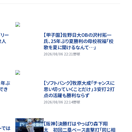
両リー
【甲子園】佐野日大ОBの沢村拓一
２人
氏、25年ぶり夏勝利の母校祝福「校
歌を夏に聞けるなんて…」
2026/08/06 22:21
野球
３年ぶ
【ソフトバンク】牧原大成「チャンスに
でき
思い切っていくことだけ」３安打２打
点の活躍も勝利ならず
2026/08/06 22:14
野球
【阪神】決勝打はやっぱり森下翔
トでは
太 初回二塁ベース直撃打「同じ相