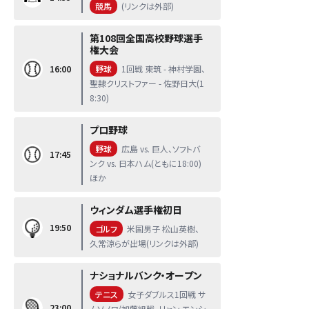
競馬
(リンクは外部)
第108回全国高校野球選手
権大会
16:00
野球
1回戦 東筑 - 神村学園、
聖隷クリストファー - 佐野日大(1
8:30)
プロ野球
野球
広島 vs. 巨人、ソフトバ
17:45
ンク vs. 日本ハム(ともに18:00)
ほか
ウィンダム選手権初日
19:50
ゴルフ
米国男子 松山英樹、
久常涼らが出場(リンクは外部)
ナショナルバンク・オープン
テニス
女子ダブルス1回戦 サ
23:00
ムソノワ/加藤組戦、リャン エンシ