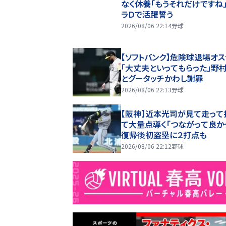
なく休養「もうそれだけですね
ラＤで活躍誓う
2026/08/06 22:14
野球
【ソフトバンク】危険球退場オス
「大丈夫といってもらった」野
とグータッチかわし謝罪
2026/08/06 22:13
野球
【阪神】近本光司が見て走って
て大量点導く「つながって良か
復帰後初盗塁に２打点も
2026/08/06 22:12
野球