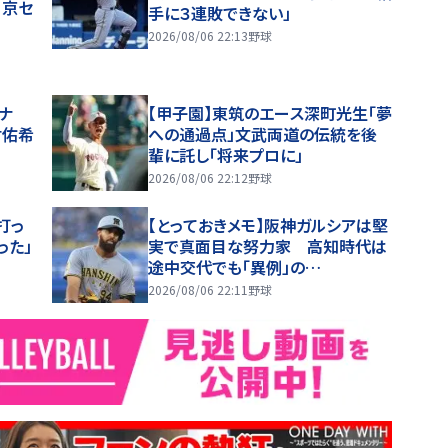
」京セ
手に３連敗できない」
2026/08/06 22:13
野球
ナ
【甲子園】東筑のエース深町光生「夢
村佑希
への通過点」文武両道の伝統を後
輩に託し「将来プロに」
2026/08/06 22:12
野球
打っ
【とっておきメモ】阪神ガルシアは堅
った」
実で真面目な努力家 高知時代は
途中交代でも「異例」の…
2026/08/06 22:11
野球