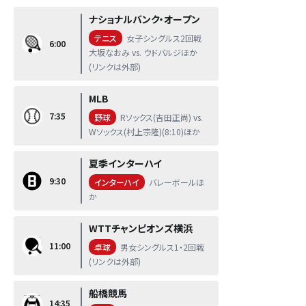
ナショナルバンク・オープン
テニス
女子シングルス2回戦
6:00
大坂なおみ vs. ウドバルジほか
(リンクは外部)
MLB
7:35
野球
Rソックス(吉田正尚) vs.
Wソックス(村上宗隆)(8:10)ほか
夏季インターハイ
9:30
インターハイ
バレーボールほ
か
WTTチャンピオンズ横浜
11:00
卓球
男女シングルス1・2回戦
(リンクは外部)
船橋競馬
14:35