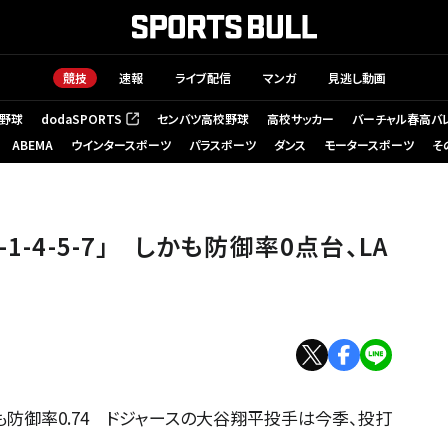
競技
速報
ライブ配信
マンガ
見逃し動画
野球
dodaSPORTS
センバツ高校野球
高校サッカー
バーチャル春高バ
（新しいタブで開く）
ABEMA
ウインタースポーツ
パラスポーツ
ダンス
モータースポーツ
そ
1-4-5-7」 しかも防御率0点台、LA
も防御率0.74 ドジャースの大谷翔平投手は今季、投打