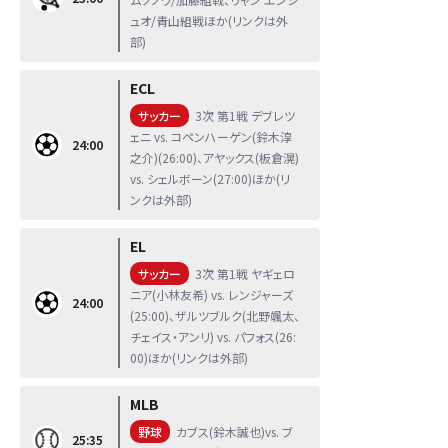
ュオ/青山組戦ほか(リンクは外
部)
ECL
サッカー
3次 第1戦 デブレツ
ェニ vs. コペンハーゲン(鈴木淳
24:00
之介)(26:00)、アヤックス(板倉滉)
vs. シェルボーン(27:00)ほか(リ
ンクは外部)
EL
サッカー
3次 第1戦 ヤギェロ
ニア(小林友希) vs. レンジャーズ
24:00
(25:00)、ザルツブルク(北野颯太、
チェイス・アンリ) vs. パフォス(26:
00)ほか(リンクは外部)
MLB
野球
カブス(鈴木誠也)vs. ブ
25:35