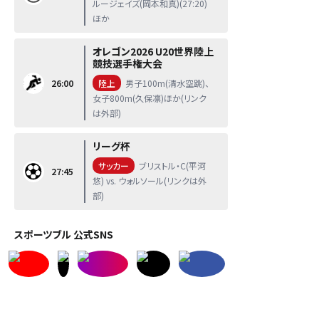
ルージェイズ(岡本和真)(27:20)
ほか
オレゴン2026 U20世界陸上
競技選手権大会
26:00
陸上
男子100m(清水空跳)、
女子800m(久保凛)ほか(リンク
は外部)
リーグ杯
サッカー
ブリストル・C(平河
27:45
悠) vs. ウォルソール(リンクは外
部)
スポーツブル 公式SNS