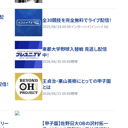
配
全30競技を完全無料でライブ配信！
2025/06/24 00:00
インターハイ(インハイ.tv)
東都大学野球入替戦 見逃し配信
中！
2026/06/30 00:00
野球
王貞治・栗山英樹にとっての甲子園
配信！
とは
2026/06/15 00:00
野球
両リー
【甲子園】佐野日大ОBの沢村拓一