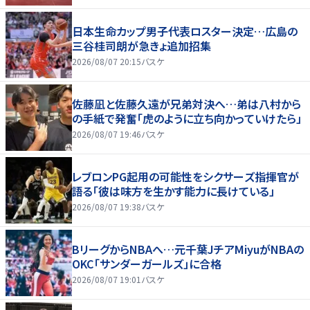
日本生命カップ男子代表ロスター決定…広島の
三谷桂司朗が急きょ追加招集
2026/08/07 20:15
バスケ
佐藤凪と佐藤久遠が兄弟対決へ…弟は八村から
の手紙で発奮「虎のように立ち向かっていけたら」
2026/08/07 19:46
バスケ
レブロンPG起用の可能性をシクサーズ指揮官が
語る「彼は味方を生かす能力に長けている」
2026/08/07 19:38
バスケ
BリーグからNBAへ…元千葉JチアMiyuがNBAの
OKC「サンダーガールズ」に合格
2026/08/07 19:01
バスケ