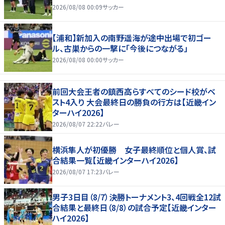
2026/08/08 00:09
サッカー
【浦和】新加入の南野遥海が途中出場で初ゴー
ル、古巣からの一撃に「今後につながる」
2026/08/08 00:00
サッカー
前回大会王者の鎮西高らすべてのシード校がベ
スト4入り 大会最終日の勝負の行方は【近畿イン
ターハイ2026】
2026/08/07 22:22
バレー
横浜隼人が初優勝 女子最終順位と個人賞、試
合結果一覧【近畿インターハイ2026】
2026/08/07 17:23
バレー
男子3日目（8/7）決勝トーナメント3、4回戦全12試
合結果と最終日（8/8）の試合予定【近畿インター
ハイ2026】