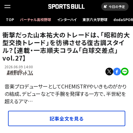
今日の予定
TOP
バーチャル高校野球
インターハイ
東京六大学野球
dodaSPO
DeNA時代の山本祐大
（新しいタブ
衝撃だった山本祐大のトレードは、「昭和的大
型交換トレード」を彷彿させる復古調スタイ
ル？【連載・一志順夫コラム「白球交差点」
vol.27】
2026.06.09 14:00
音楽プロデューサーとしてCHEMISTRYやいきものがかり
の結成、デビューなどで手腕を発揮する一方で、半世紀を
超えるアマ…
記事全文を見る