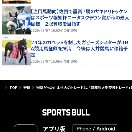
【注目馬動向】佐賀で重賞７勝のサキドリトッケン
はスポーツ報知杯ロータスクラウン賞が秋の最大
目標 ２冠奪取を目指す
2026/08/07 16:02
その他競技
２４年のカペラＳを制したガビーズシスターがＪＲ
Ａ競走馬登録を抹消 今後は大井競馬に移籍予
定
2026/08/07 15:06
その他競技
TOP
野球
衝撃だった山本祐大のトレードは、「昭和的大型交換トレード」を彷
アプリ版