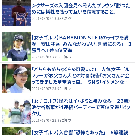
シクサーズの入団会見へ臨んだブラウン「勝つた
めには犠牲を払って互いを信頼すること」
2026/08/07 18:33
バスケ
【女子ゴルフ】ＢＡＢＹＭＯＮＳＴＥＲのライブを満
喫 安田祐香「みんなかわいい。刺激になる」 ３
勝目へ１差５位発進
2026/08/07 23:10
ゴルフ
「どちらもめちゃくちゃ可愛いよ」 人気女子ゴル
ファーがお父さん犬との対面報告「お父さんに会
ってきました♥♥真っ白」 ＳＮＳ「イケメンなお
父さん」「白戸家入りするんですか？」
2026/08/07 23:08
ゴルフ
【女子ゴルフ】憧れはイ・ボミと勝みなみ ２３歳・
池ケ谷瑠菜が４連続バーディーで首位発進「ビッ
クリ」
2026/08/07 22:39
ゴルフ
【女子ゴルフ】入谷響「恐怖もあった」 ６戦連続