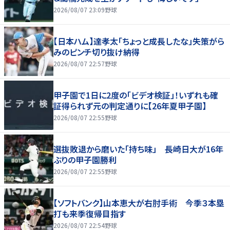
2026/08/07 23:09
野球
【日本ハム】達孝太「ちょっと成長したな」失策がら
みのピンチ切り抜け納得
2026/08/07 22:57
野球
甲子園で1日に2度の「ビデオ検証」！いずれも確
証得られず元の判定通りに【26年夏甲子園】
2026/08/07 22:55
野球
選抜敗退から磨いた「持ち味」 長崎日大が16年
ぶりの甲子園勝利
2026/08/07 22:55
野球
【ソフトバンク】山本恵大が右肘手術 今季３本塁
打も来季復帰目指す
2026/08/07 22:54
野球