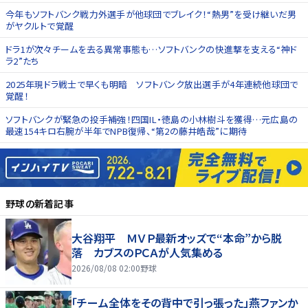
今年もソフトバンク戦力外選手が他球団でブレイク！“熱男”を受け継いだ男
がヤクルトで覚醒
ドラ1が次々チームを去る異常事態も…ソフトバンクの快進撃を支える“神ド
ラ2”たち
2025年現ドラ戦士で早くも明暗 ソフトバンク放出選手が4年連続他球団で
覚醒！
ソフトバンクが緊急の投手補強！四国IL・徳島の小林樹斗を獲得…元広島の
最速154キロ右腕が半年でNPB復帰、“第2の藤井皓哉”に期待
野球
の新着記事
大谷翔平 ＭＶＰ最新オッズで“本命”から脱
落 カブスのＰＣＡが人気集める
2026/08/08 02:00
野球
「チーム全体をその背中で引っ張った」燕ファンか