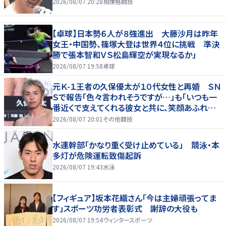
2026/08/07 20:28
相撲格闘技
【卓球】日本勢６人が８強進出 大藤沙月は昨年
女王・中国勢、篠塚大登は世界４位に挑戦 準決
勝で張本智和ＶＳ松島輝空が実現なるか」
2026/08/07 19:58
卓球
元Ｋ-１王者の久保優太が１０代女性と再婚 ＳＮ
Ｓで報告「色々言われそうですが…」も「いつも一
番近くで支えてくれる彼女と共に、笑顔あふれる
家庭を築いていきたい」
2026/08/07 20:01
その他競技
水連幹部「かなり重く受け止めている」 競泳・本
多灯が危険運転致傷起訴
2026/08/07 19:43
水泳
【フィギュア】坂本花織さん「今は主婦頑張ってま
す」スポーツ功労者表彰式 謝辞の大役も
2026/08/07 19:54
ウィンタースポーツ