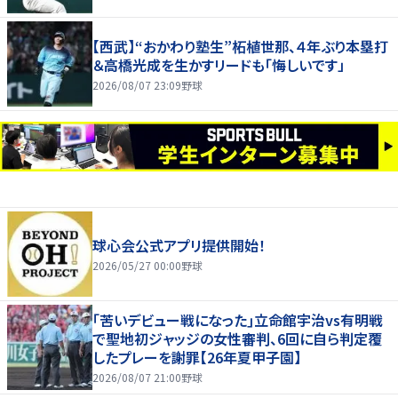
【西武】“おかわり塾生”柘植世那、４年ぶり本塁打
＆高橋光成を生かすリードも「悔しいです」
2026/08/07 23:09
野球
球心会公式アプリ提供開始！
2026/05/27 00:00
野球
｢苦いデビュー戦になった｣立命館宇治vs有明戦
で聖地初ジャッジの女性審判、6回に自ら判定覆
したプレーを謝罪【26年夏甲子園】
2026/08/07 21:00
野球