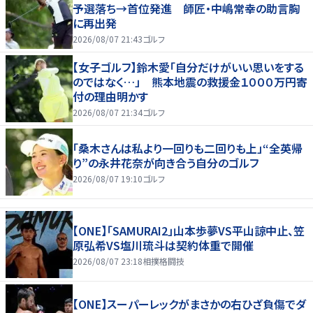
予選落ち→首位発進 師匠・中嶋常幸の助言胸
に再出発
2026/08/07 21:43
ゴルフ
【女子ゴルフ】鈴木愛「自分だけがいい思いをする
のではなく…」 熊本地震の救援金１０００万円寄
付の理由明かす
2026/08/07 21:34
ゴルフ
「桑木さんは私より一回りも二回りも上」“全英帰
り”の永井花奈が向き合う自分のゴルフ
2026/08/07 19:10
ゴルフ
【ONE】「SAMURAI2」山本歩夢VS平山諒中止、笠
原弘希VS塩川琉斗は契約体重で開催
2026/08/07 23:18
相撲格闘技
【ONE】スーパーレックがまさかの右ひざ負傷でダ