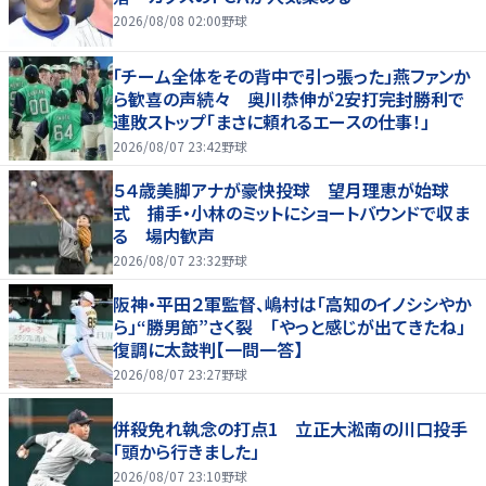
2026/08/08 02:00
野球
「チーム全体をその背中で引っ張った」燕ファンか
ら歓喜の声続々 奥川恭伸が2安打完封勝利で
連敗ストップ「まさに頼れるエースの仕事！」
2026/08/07 23:42
野球
５４歳美脚アナが豪快投球 望月理恵が始球
式 捕手・小林のミットにショートバウンドで収ま
る 場内歓声
2026/08/07 23:32
野球
阪神・平田２軍監督、嶋村は「高知のイノシシやか
ら」“勝男節”さく裂 「やっと感じが出てきたね」
復調に太鼓判【一問一答】
2026/08/07 23:27
野球
併殺免れ執念の打点1 立正大淞南の川口投手
「頭から行きました」
2026/08/07 23:10
野球