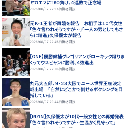
ヤカエフにTKO負け、４連敗で正念場
2026/08/07 22:57
相撲格闘技
元Ｋ-１王者が再婚を報告 お相手は１０代女性
「色々言われそうですが…」「一人の男としてもさ
らに精進」久保優太が報告
2026/08/07 22:45
相撲格闘技
【ONE】優勝候補グレゴリアンがローキック蹴りま
くってウスビャンに勝利、４強進出
2026/08/07 22:30
相撲格闘技
丸元大五郎、９・２３大阪でユース世界王座決定
戦出場 「自然にどこかで倒せるボクシングを目
指している」
2026/08/07 20:44
相撲格闘技
【RIZIN】久保優太が10代一般女性との再婚発表
「色々言われそうですが…生温かく見守って」