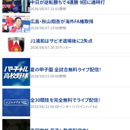
中日が逆転勝ちで4連勝 9回に適時打
2026/08/07 21:01
野球
広島・秋山翔吾が海外FA権取得
2026/08/07 19:00
野球
J1浦和はサビオ退場後に2失点
2026/08/07 20:35
サッカー
夏の甲子園 全試合無料ライブ配信！
2026/04/15 00:00
野球
全30競技を完全無料でライブ配信！
2025/06/22 00:00
インターハイ(インハイ.tv)