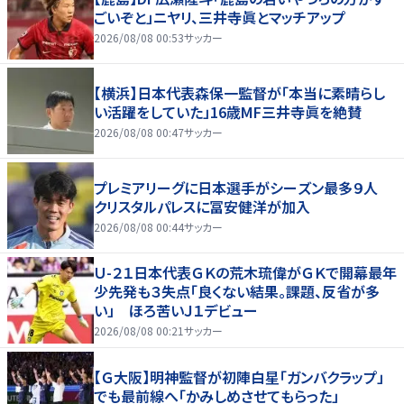
ごいぞと」ニヤリ、三井寺眞とマッチアップ
2026/08/08 00:53
サッカー
【横浜】日本代表森保一監督が「本当に素晴らし
い活躍をしていた」16歳MF三井寺眞を絶賛
2026/08/08 00:47
サッカー
プレミアリーグに日本選手がシーズン最多９人
クリスタルパレスに冨安健洋が加入
2026/08/08 00:44
サッカー
Ｕ-２１日本代表ＧＫの荒木琉偉がＧＫで開幕最年
少先発も３失点「良くない結果。課題、反省が多
い」 ほろ苦いＪ１デビュー
2026/08/08 00:21
サッカー
【Ｇ大阪】明神監督が初陣白星「ガンバクラップ」
でも最前線へ「かみしめさせてもらった」