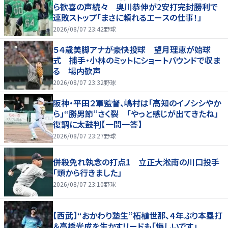
ら歓喜の声続々 奥川恭伸が2安打完封勝利で
連敗ストップ「まさに頼れるエースの仕事！」
2026/08/07 23:42
野球
５４歳美脚アナが豪快投球 望月理恵が始球
式 捕手・小林のミットにショートバウンドで収ま
る 場内歓声
2026/08/07 23:32
野球
阪神・平田２軍監督、嶋村は「高知のイノシシやか
ら」“勝男節”さく裂 「やっと感じが出てきたね」
復調に太鼓判【一問一答】
2026/08/07 23:27
野球
併殺免れ執念の打点1 立正大淞南の川口投手
「頭から行きました」
2026/08/07 23:10
野球
【西武】“おかわり塾生”柘植世那、４年ぶり本塁打
＆高橋光成を生かすリードも「悔しいです」