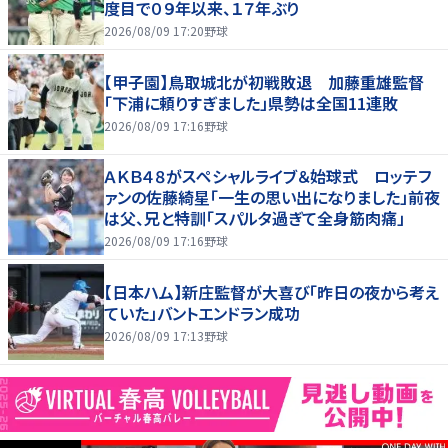
度目で０９年以来、１７年ぶり
2026/08/09 17:20
野球
【甲子園】鳥取城北が初戦敗退 加藤重雄監督
「下浦に頼りすぎました」県勢は全国11連敗
2026/08/09 17:16
野球
ＡＫＢ４８がスペシャルライブ＆始球式 ロッテフ
ァンの佐藤綺星「一生の思い出になりました」前夜
は父、兄と特訓「スパルタ過ぎて全身筋肉痛」
2026/08/09 17:16
野球
【日本ハム】新庄監督が大喜び「昨日の夜から考え
ていた」バントエンドラン成功
2026/08/09 17:13
野球