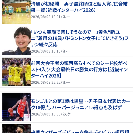
清風が初優勝 男子最終順位と個人賞、試合結
果一覧【近畿インターハイ2026】
2026/08/08 18:01
バレー
「いつも笑顔で楽しそうなので…」黄色“新ユ
ニ”着用の19歳バドミントン女子に「CMきそう」フ
ァン続々反応
2026/08/08 16:10
バレー
前回大会王者の鎮西高らすべてのシード校がベ
スト4入り 大会最終日の勝負の行方は【近畿イン
ターハイ2026】
2026/08/07 22:22
バレー
モンゴルとの第1戦は黒星…男子日本代表はカー
ク18得点、ハーパージュニア15得点も及ばず
2026/08/09 15:50
バスケ
来季ウィザーズデビューを飾るデイビス…超巨額