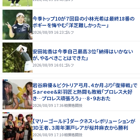
今季トップ10が７回目の小林光希は最終18番の
ボギーを悔やむ「洋芝難しかったー」
2026/08/09 16:23
ゴルフ
安田祐香は今季自己最高３位「納得はいかない
が、やるべきことはできた」
2026/08/09 16:01
ゴルフ
岩谷麻優＆ビクトリア弓月、４か月ぶり「復帰戦」で
Ｓａｒｅｅｅ＆彩羽匠と熱闘も敗戦「プロレス大好
き…プロレス頑張ろう」…８・９おおた
2026/08/09 17:36
相撲格闘技
【マリーゴールド】ダークネス・レボリューションが
3D王者、３周年瀬戸レアが桜井麻衣から勝利
2026/08/09 17:10
相撲格闘技