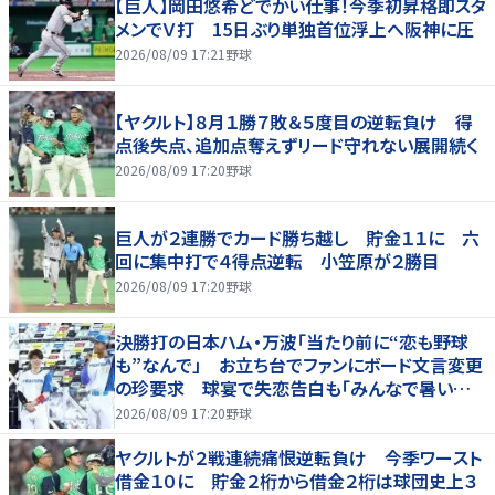
【巨人】岡田悠希どでかい仕事！今季初昇格即スタ
メンでＶ打 15日ぶり単独首位浮上へ阪神に圧
2026/08/09 17:21
野球
【ヤクルト】８月１勝７敗＆５度目の逆転負け 得
点後失点、追加点奪えずリード守れない展開続く
2026/08/09 17:20
野球
巨人が２連勝でカード勝ち越し 貯金１１に 六
回に集中打で４得点逆転 小笠原が２勝目
2026/08/09 17:20
野球
決勝打の日本ハム・万波「当たり前に“恋も野球
も”なんで」 お立ち台でファンにボード文言変更
の珍要求 球宴で失恋告白も「みんなで暑い夏
にしましょう！」
2026/08/09 17:20
野球
ヤクルトが２戦連続痛恨逆転負け 今季ワースト
借金１０に 貯金２桁から借金２桁は球団史上３