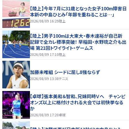
【陸上】今年７月に31歳となった女子100m障害日
本新の中島ひとみ「年齢を重ねることは…」
2026/08/09 16:29
陸上
【陸上】男子100mは大東大・春木達裕が自己新
記録で全カレ標準突破！ 早稲田・水野琉之介も出
場 第21回トワイライト・ゲームス
2026/08/09 17:10
陸上
加藤未唯組 シードに屈し8強ならず
2026/08/09 13:38
テニス
【卓球】張本美和＆智和、兄妹同時Ｖへ チャンピ
オンズ以上に格付けされる大会では初快挙なる
か
2026/08/09 17:20
卓球