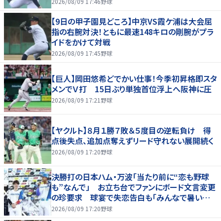
2026/08/09 17:46
野球
【9日の甲子園見どころ】中京VS霞ケ浦は大会屈
指の右腕対決！ともに最速148キロの剛腕がプラ
イドをかけて対戦
2026/08/09 17:45
野球
【巨人】岡田悠希どでかい仕事！今季初昇格即スタ
メンでＶ打 15日ぶり単独首位浮上へ阪神に圧
2026/08/09 17:21
野球
【ヤクルト】８月１勝７敗＆５度目の逆転負け 得
点後失点、追加点奪えずリード守れない展開続く
2026/08/09 17:20
野球
決勝打の日本ハム・万波「当たり前に“恋も野球
も”なんで」 お立ち台でファンにボード文言変更
の珍要求 球宴で失恋告白も「みんなで暑い夏
にしましょう！」
2026/08/09 17:20
野球