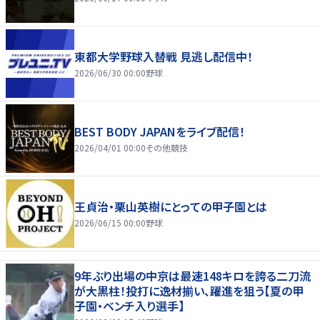
東都大学野球入替戦 見逃し配信中！
2026/06/30 00:00
野球
BEST BODY JAPANをライブ配信！
2026/04/01 00:00
その他競技
王貞治・栗山英樹にとっての甲子園とは
2026/06/15 00:00
野球
9年ぶり出場の中京は最速148キロを誇る二刀流
が大黒柱！投打に逸材揃い、躍進を狙う【夏の甲
子園・ベンチ入り選手】