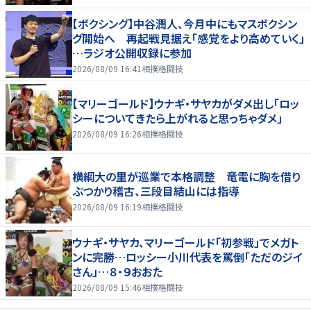
【ボクシング】中谷潤人、今月中にもマスボクシン
グ開始へ 再起戦見据え「感覚をより高めていく」
…ラジオ公開収録に参加
2026/08/09 16:41
相撲格闘技
【マリーゴールド】ウナギ・サヤカがダメ出し「ロッ
シーについてきたら上がれると思っちゃダメ」
2026/08/09 16:26
相撲格闘技
横綱大の里が巡業で本格調整 竜電に胸を借り
ぶつかり稽古、三段目結山には指導
2026/08/09 16:19
相撲格闘技
ウナギ・サヤカ、マリーゴールド「初参戦」でメガト
ンに完勝…ロッシー小川代表を罵倒「ただのジイ
さん」…８・９おおた
2026/08/09 15:46
相撲格闘技