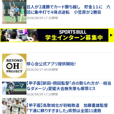
巨人が２連勝でカード勝ち越し 貯金１１に 六
回に集中打で４得点逆転 小笠原が２勝目
2026/08/09 17:20
野球
球心会公式アプリ提供開始！
2026/05/27 00:00
野球
【甲子園】新田・岡田監督「点の取られ方が…相当
なダメージ」愛媛大会無失策も痛恨ミス
2026/08/09 17:10
野球
【甲子園】鳥取城北が初戦敗退 加藤重雄監督
「下浦に頼りすぎました」県勢は全国11連敗