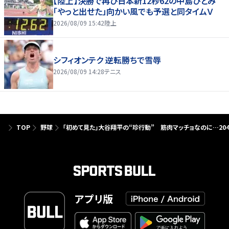
【陸上】決勝で再び日本新12秒62の中島ひとみ
「やっと出せた」向かい風でも予選と同タイムＶ
2026/08/09 15:42
陸上
シフィオンテク 逆転勝ちで雪辱
2026/08/09 14:28
テニス
TOP
野球
「初めて見た」大谷翔平の“珍行動” 筋肉マッチョなのに…20
アプリ版