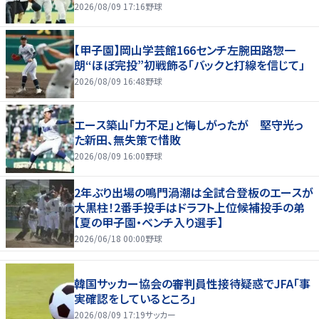
2026/08/09 17:16
野球
【甲子園】岡山学芸館166センチ左腕田路惣一
朗“ほぼ完投”初戦飾る「バックと打線を信じて」
2026/08/09 16:48
野球
エース築山「力不足」と悔しがったが 堅守光っ
た新田、無失策で惜敗
2026/08/09 16:00
野球
2年ぶり出場の鳴門渦潮は全試合登板のエースが
大黒柱！2番手投手はドラフト上位候補投手の弟
【夏の甲子園・ベンチ入り選手】
2026/06/18 00:00
野球
韓国サッカー協会の審判員性接待疑惑でJFA「事
実確認をしているところ」
2026/08/09 17:19
サッカー