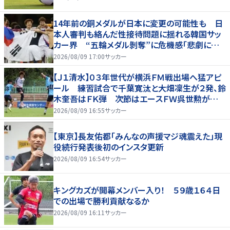
14年前の銅メダルが日本に変更の可能性も 日
本人審判も絡んだ性接待問題に揺れる韓国サッ
カー界 “五輪メダル剝奪”に危機感「悲劇に見
舞われる」
2026/08/09 17:00
サッカー
【Ｊ１清水】０３年世代が横浜ＦＭ戦出場へ猛アピ
ール 練習試合で千葉寛汰と大畑凜生が２発、鈴
木奎吾はＦＫ弾 次節はエースＦＷ呉世勲が出
場停止
2026/08/09 16:55
サッカー
【東京】長友佑都「みんなの声援マジ魂震えた」現
役続行発表後初のインスタ更新
2026/08/09 16:54
サッカー
キングカズが開幕メンバー入り！ ５９歳１６４日
での出場で勝利貢献なるか
2026/08/09 16:11
サッカー