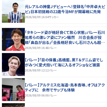
元レアルの神童Ｊデビューへ！登録名「中井卓大ピ
ピ」日本初挑戦の22歳今治MFが開幕戦に先発
2026/08/09 16:04
サッカー
「タキシード姿が格好良くて放心状態」バレー石川
祐希らの激レア姿にファン騒然 川合会長が投
稿「鼻血が出る」「会長格好良いし石川さんも超格
好いい」
2026/08/09 16:48
バレー
【バレー】「目の保養」高橋藍、黒Ｔ＆デニム姿でし
がみつく愛犬抱いて海に入るオフショなど披露
2026/08/09 12:12
バレー
【バレー】アルテミス北海道・鳥本香琳、オフはアク
ティブに 余市でサップも体験
2026/08/09 06:00
バレー