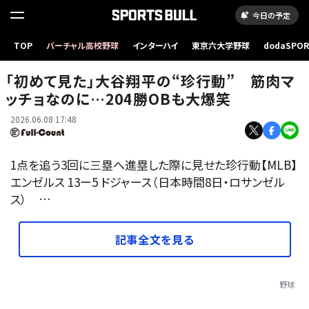
今日の予定
TOP
バーチャル高校野球
インターハイ
東京六大学野球
dodaSPO
エンゼルス戦に出場したドジャース・大谷翔平【写真：ロイター】
（新しいタブ
「初めて見た」大谷翔平の“珍行動” 筋肉マ
ッチョなのに…204勝OBも大爆笑
2026.06.08 17:48
1点を追う3回に三塁へ進塁した際に見せた珍行動【MLB】
エンゼルス 13ー5 ドジャース（日本時間8日・ロサンゼル
ス） …
記事全文を見る
野球