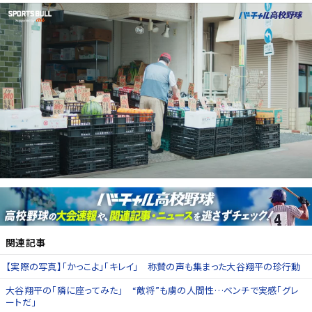
関連記事
【実際の写真】「かっこよ」「キレイ」 称賛の声も集まった大谷翔平の珍行動
大谷翔平の「隣に座ってみた」 “敵将”も虜の人間性…ベンチで実感「グレ
ートだ」