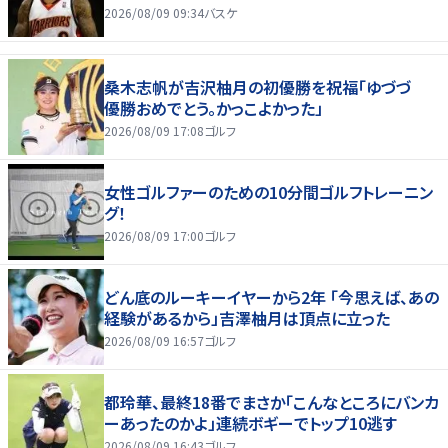
2026/08/09 09:34
バスケ
桑木志帆が吉沢柚月の初優勝を祝福「ゆづづ
優勝おめでとう。かっこよかった」
2026/08/09 17:08
ゴルフ
女性ゴルファーのための10分間ゴルフトレーニン
グ！
2026/08/09 17:00
ゴルフ
どん底のルーキーイヤーから2年 「今思えば、あの
経験があるから」吉澤柚月は頂点に立った
2026/08/09 16:57
ゴルフ
都玲華、最終18番でまさか「こんなところにバンカ
ーあったのかよ」連続ボギーでトップ10逃す
2026/08/09 16:43
ゴルフ