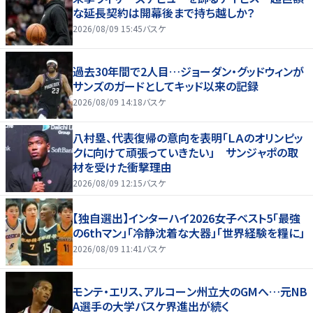
な延長契約は開幕後まで持ち越しか？
2026/08/09 15:45
バスケ
過去30年間で2人目…ジョーダン・グッドウィンが
サンズのガードとしてキッド以来の記録
2026/08/09 14:18
バスケ
八村塁、代表復帰の意向を表明「ＬＡのオリンピッ
クに向けて頑張っていきたい」 サンジャポの取
材を受けた衝撃理由
2026/08/09 12:15
バスケ
【独自選出】インターハイ2026女子ベスト5「最強
の6thマン」「冷静沈着な大器」「世界経験を糧に」
2026/08/09 11:41
バスケ
モンテ・エリス、アルコーン州立大のGMへ…元NB
A選手の大学バスケ界進出が続く