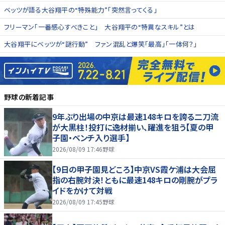
ベッツが語る大谷翔平の“特殊能力”「突然言ってくる」
フリーマン「一番感心すべきこと」 大谷翔平の“特異なスキル”とは
大谷翔平にベッツが“謎行動” ファン混乱と爆笑「最高」「一体何？」
野球
の新着記事
9年ぶり出場の中京は最速148キロを誇る二刀流
が大黒柱！投打に逸材揃い、躍進を狙う【夏の甲
子園・ベンチ入り選手】
2026/08/09 17:46
野球
【9日の甲子園見どころ】中京VS霞ケ浦は大会屈
指の右腕対決！ともに最速148キロの剛腕がプラ
イドをかけて対戦
2026/08/09 17:45
野球