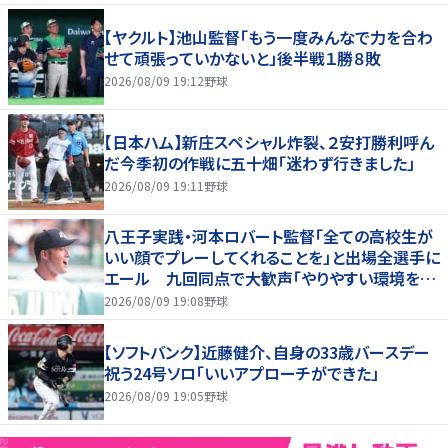
【ヤクルト】池山監督「もう一度みんなで力を合わ
せて頑張っていかないと」後半戦１勝８敗
2026/08/09 19:12
野球
【日本ハム】新庄スペシャル炸裂、２安打勝利呼ん
だ今季初の作戦に五十畑「迷わず行きました」
2026/08/09 19:11
野球
八王子実践・河本ロバート監督「全ての高校生が
いい顔でプレーしてくれることを」と出場全選手に
エール 九回同点で大歓声「やりやすい環境を作
ってくださった」と感謝
2026/08/09 19:08
野球
【ソフトバンク】近藤健介、自身の33歳バースデー
祝う24号ソロ「いいアプローチができた」
2026/08/09 19:05
野球