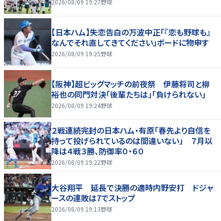
2026/08/09 19:27
野球
【日本ハム】失恋告白の万波中正「『恋も野球も』
なんでそれ直してきてください」ボードに物申す
2026/08/09 19:25
野球
【阪神】超ビッグマッチの前夜祭 伊藤将司と柳
裕也の同門対決「後輩たちは」「負けられない」
2026/08/09 19:24
野球
２戦連続完封の日本ハム・有原「春先より自信を
持って投げられているのは間違いない」 ７月以
降は４戦３勝、防御率０・６０
2026/08/09 19:22
野球
大谷翔平 延長で決勝の適時内野安打 ドジャ
ースの連敗は7でストップ
2026/08/09 19:13
野球