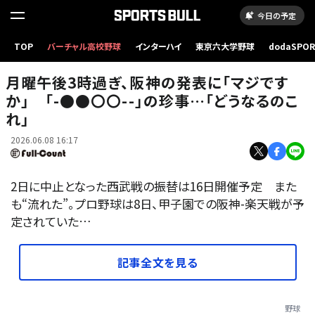
今日の予定
TOP
バーチャル高校野球
インターハイ
東京六大学野球
dodaSPO
阪神・佐藤輝明【写真：小林靖】
（新しいタブ
月曜午後3時過ぎ、阪神の発表に「マジです
か」 「-●●〇〇--」の珍事…「どうなるのこ
れ」
2026.06.08 16:17
2日に中止となった西武戦の振替は16日開催予定 また
も“流れた”。プロ野球は8日、甲子園での阪神-楽天戦が予
定されていた…
記事全文を見る
野球