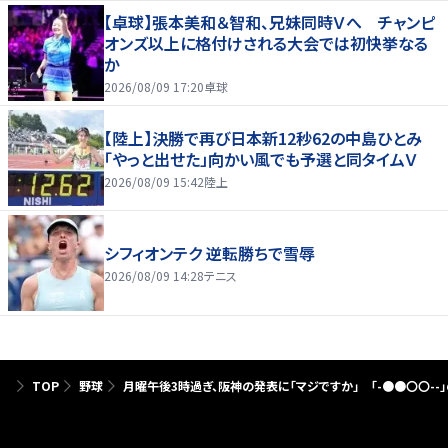
【卓球】張本美和＆智和、兄妹同時Ｖへ チャンピ
オンズ以上に格付けされる大会では初快挙なる
か
2026/08/09 17:20
卓球
【陸上】決勝で再び日本新12秒62の中島ひとみ
「やっと出せた」向かい風でも予選と同タイムＶ
2026/08/09 15:42
陸上
シフィオンテク 逆転勝ちで雪辱
2026/08/09 14:28
テニス
TOP
野球
月曜午後3時過ぎ、阪神の発表に「マジですか」 「-●●〇〇--