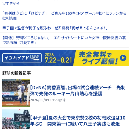
ツすぎやろ」
「審判はクビに」「ひどすぎ」 ど真ん中160キロの“ボール判定”にファンから
批判殺到
甲子園で監督が椅子を蹴るわ…怒り爆発「何考えとるんじゃあ！」
【画像】「野球どころじゃない」 エキサイトシートにいた女神…阪神快勝の裏
で熱視線「可愛すぎ」
野球
の新着記事
【DeNA】筒香嘉智、出場４試合連続アーチ 先制
弾で先発のルーキー片山皓心を援護
2026/08/09 19:28
野球
【甲子園】夏の大会で東京勢２校の初戦敗退は10
年ぶり 関東第一に続いて八王子実践も敗退