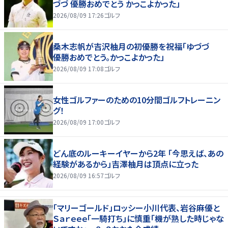
づづ 優勝おめでとう かっこよかった」
2026/08/09 17:26
ゴルフ
桑木志帆が吉沢柚月の初優勝を祝福「ゆづづ
優勝おめでとう。かっこよかった」
2026/08/09 17:08
ゴルフ
女性ゴルファーのための10分間ゴルフトレーニン
グ！
2026/08/09 17:00
ゴルフ
どん底のルーキーイヤーから2年 「今思えば、あの
経験があるから」吉澤柚月は頂点に立った
2026/08/09 16:57
ゴルフ
「マリーゴールド」ロッシー小川代表、岩谷麻優と
Ｓａｒｅｅｅ「一騎打ち」に慎重「機が熟した時じゃな