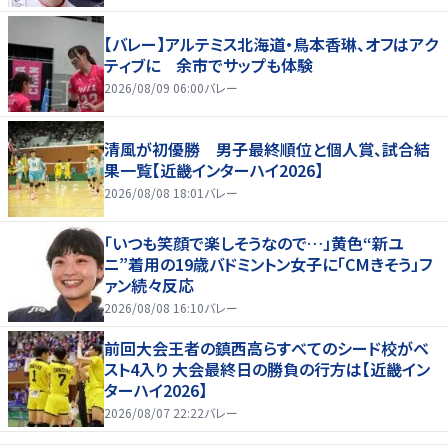
【バレー】アルテミス北海道・鳥本香琳、オフはアク
ティブに 余市でサップも体験
2026/08/09 06:00
バレー
清風が初優勝 男子最終順位と個人賞、試合結
果一覧【近畿インターハイ2026】
2026/08/08 18:01
バレー
「いつも笑顔で楽しそうなので…」黄色“新ユ
ニ”着用の19歳バドミントン女子に「CMきそう」フ
ァン続々反応
2026/08/08 16:10
バレー
前回大会王者の鎮西高らすべてのシード校がベ
スト4入り 大会最終日の勝負の行方は【近畿イン
ターハイ2026】
2026/08/07 22:22
バレー