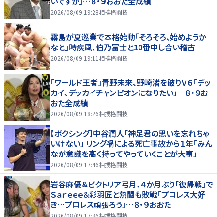
いですか」…８・９おおた全成績
2026/08/09 19:28
相撲格闘技
霧島が夏巡業で本格始動「そろそろ、始めようか
なと」時疾風、伯乃富士と10番申し合い稽古
2026/08/09 19:11
相撲格闘技
「ワールド王者」青野未来、野崎渚を破りＶ６「デッ
カイ、デッカイチャンピオンになりたい」…８・９お
おた全成績
2026/08/09 18:26
相撲格闘技
【ボクシング】中谷潤人「神足君の思いを忘れちゃ
いけない」 リング禍による死亡事故から１年「みん
なが意識を高く持ってやっていくことが大事」
2026/08/09 17:46
相撲格闘技
岩谷麻優＆ビクトリア弓月、４か月ぶり「復帰戦」で
Ｓａｒｅｅｅ＆彩羽匠と熱闘も敗戦「プロレス大好
き…プロレス頑張ろう」…８・９おおた
2026/08/09 17:36
相撲格闘技