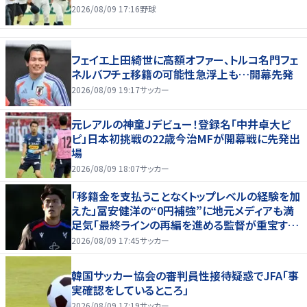
2026/08/09 17:16
野球
フェイエ上田綺世に高額オファー、トルコ名門フェ
ネルバフチェ移籍の可能性急浮上も…開幕先発
2026/08/09 19:17
サッカー
元レアルの神童Ｊデビュー！登録名「中井卓大ピ
ピ」日本初挑戦の22歳今治MFが開幕戦に先発出
場
2026/08/09 18:07
サッカー
「移籍金を支払うことなくトップレベルの経験を加
えた」冨安健洋の“0円補強”に地元メディアも満
足気「最終ラインの再編を進める監督が重宝する
柔軟性を備えている」
2026/08/09 17:45
サッカー
韓国サッカー協会の審判員性接待疑惑でJFA「事
実確認をしているところ」
2026/08/09 17:19
サッカー