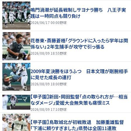
鳴門渦潮が延長戦制しサヨナラ勝ち 八王子実
践は一時同点も競り負け
2026/06/17 00:00
野球
花巻東・斎藤蒼梧「グラウンドに入ったら学年は関
係ない」２年生捕手が攻守で引っ張る
2026/08/09 18:55
野球
2009年夏決勝をほうふつ 日本文理が剛腕相手
に見せた成長の連打
2026/08/09 18:00
野球
【甲子園】新田・岡田監督「点の取られ方が…相当
なダメージ」愛媛大会無失策も痛恨ミス
2026/08/09 17:10
野球
【甲子園】鳥取城北が初戦敗退 加藤重雄監督
「下浦に頼りすぎました」県勢は全国11連敗