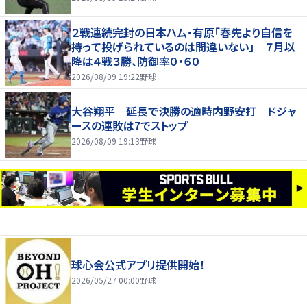
２戦連続完封の日本ハム・有原「春先より自信を
持って投げられているのは間違いない」 ７月以
降は４戦３勝、防御率０・６０
2026/08/09 19:22
野球
大谷翔平 延長で決勝の適時内野安打 ドジャ
ースの連敗は7でストップ
2026/08/09 19:13
野球
球心会公式アプリ提供開始！
2026/05/27 00:00
野球