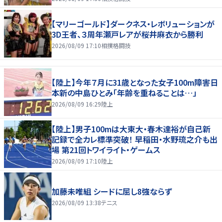
【マリーゴールド】ダークネス・レボリューションが
3D王者、３周年瀬戸レアが桜井麻衣から勝利
2026/08/09 17:10
相撲格闘技
【陸上】今年７月に31歳となった女子100m障害日
本新の中島ひとみ「年齢を重ねることは…」
2026/08/09 16:29
陸上
【陸上】男子100mは大東大・春木達裕が自己新
記録で全カレ標準突破！ 早稲田・水野琉之介も出
場 第21回トワイライト・ゲームス
2026/08/09 17:10
陸上
加藤未唯組 シードに屈し8強ならず
2026/08/09 13:38
テニス