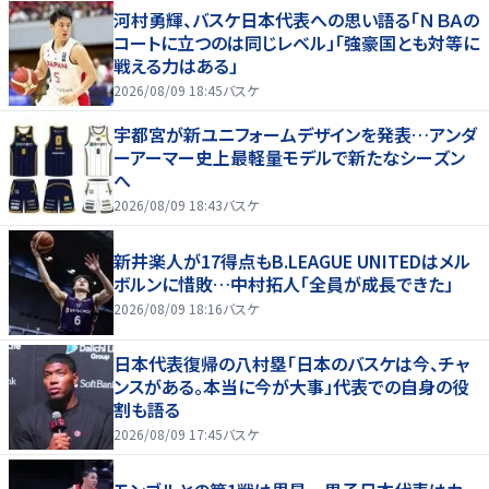
河村勇輝、バスケ日本代表への思い語る「ＮＢＡの
コートに立つのは同じレベル」「強豪国とも対等に
戦える力はある」
2026/08/09 18:45
バスケ
宇都宮が新ユニフォームデザインを発表…アンダ
ーアーマー史上最軽量モデルで新たなシーズン
へ
2026/08/09 18:43
バスケ
新井楽人が17得点もB.LEAGUE UNITEDはメル
ボルンに惜敗…中村拓人「全員が成長できた」
2026/08/09 18:16
バスケ
日本代表復帰の八村塁「日本のバスケは今、チャ
ンスがある。本当に今が大事」代表での自身の役
割も語る
2026/08/09 17:45
バスケ