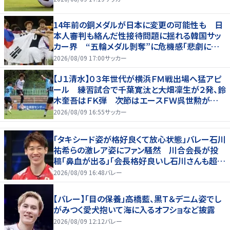
14年前の銅メダルが日本に変更の可能性も 日
本人審判も絡んだ性接待問題に揺れる韓国サッ
カー界 “五輪メダル剝奪”に危機感「悲劇に見
舞われる」
2026/08/09 17:00
サッカー
【Ｊ１清水】０３年世代が横浜ＦＭ戦出場へ猛アピ
ール 練習試合で千葉寛汰と大畑凜生が２発、鈴
木奎吾はＦＫ弾 次節はエースＦＷ呉世勲が出
場停止
2026/08/09 16:55
サッカー
「タキシード姿が格好良くて放心状態」バレー石川
祐希らの激レア姿にファン騒然 川合会長が投
稿「鼻血が出る」「会長格好良いし石川さんも超格
好いい」
2026/08/09 16:48
バレー
【バレー】「目の保養」高橋藍、黒Ｔ＆デニム姿でし
がみつく愛犬抱いて海に入るオフショなど披露
2026/08/09 12:12
バレー