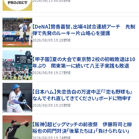
2026/06/15 00:00
野球
【DeNA】筒香嘉智、出場４試合連続アーチ 先制
弾で先発のルーキー片山皓心を援護
2026/08/09 19:28
野球
【甲子園】夏の大会で東京勢２校の初戦敗退は10
年ぶり 関東第一に続いて八王子実践も敗退
2026/08/09 19:27
野球
【日本ハム】失恋告白の万波中正「『恋も野球も』
なんでそれ直してきてください」ボードに物申す
2026/08/09 19:25
野球
【阪神】超ビッグマッチの前夜祭 伊藤将司と柳
裕也の同門対決「後輩たちは」「負けられない」
2026/08/09 19:24
野球