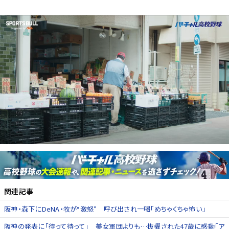
関連記事
阪神・森下にDeNA・牧が“激怒” 呼び出され一喝「めちゃくちゃ怖い」
阪神の発表に「待って待って」 美女軍団よりも…抜擢された47歳に感動「ア