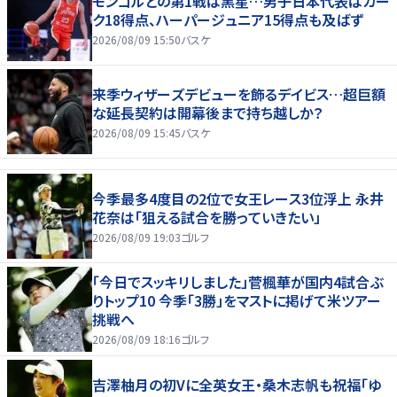
モンゴルとの第1戦は黒星…男子日本代表はカー
ク18得点、ハーパージュニア15得点も及ばず
2026/08/09 15:50
バスケ
来季ウィザーズデビューを飾るデイビス…超巨額
な延長契約は開幕後まで持ち越しか？
2026/08/09 15:45
バスケ
今季最多4度目の2位で女王レース3位浮上 永井
花奈は「狙える試合を勝っていきたい」
2026/08/09 19:03
ゴルフ
「今日でスッキリしました」菅楓華が国内4試合ぶ
りトップ10 今季「3勝」をマストに掲げて米ツアー
挑戦へ
2026/08/09 18:16
ゴルフ
吉澤柚月の初Vに全英女王・桑木志帆も祝福「ゆ