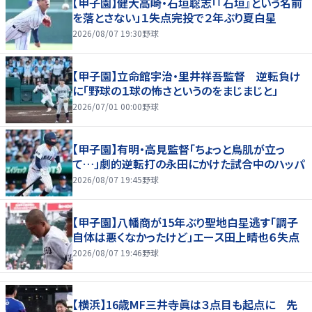
【甲子園】健大高崎・石垣聡志「『石垣』という名前
を落とさない」１失点完投で２年ぶり夏白星
2026/08/07 19:30
野球
【甲子園】立命館宇治・里井祥吾監督 逆転負け
に「野球の１球の怖さというのをまじまじと」
2026/07/01 00:00
野球
【甲子園】有明・高見監督「ちょっと鳥肌が立っ
て…」劇的逆転打の永田にかけた試合中のハッパ
2026/08/07 19:45
野球
【甲子園】八幡商が15年ぶり聖地白星逃す「調子
自体は悪くなかったけど」エース田上晴也６失点
2026/08/07 19:46
野球
【横浜】16歳MF三井寺眞は３点目も起点に 先