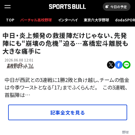
今日の予定
TOP
バーチャル高校野球
インターハイ
東京六大学野球
dodaSPO
中日の井上監督
（新しいタブ
中日・炎上頻発の救援陣だけじゃない、先発
陣にも“崩壊の危機”迫る…髙橋宏斗離脱も
大きな痛手に
2026.06.08 12:01
中日が西武との3連戦に1勝2敗と負け越し、チームの借金
は今季ワーストとなる「17」までふくらんだ。 この3連戦、
首脳陣は…
記事全文を見る
野球