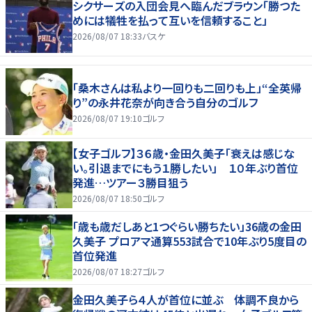
シクサーズの入団会見へ臨んだブラウン「勝つた
めには犠牲を払って互いを信頼すること」
2026/08/07 18:33
バスケ
「桑木さんは私より一回りも二回りも上」“全英帰
り”の永井花奈が向き合う自分のゴルフ
2026/08/07 19:10
ゴルフ
【女子ゴルフ】３６歳・金田久美子「衰えは感じな
い。引退までにもう１勝したい」 １０年ぶり首位
発進…ツアー３勝目狙う
2026/08/07 18:50
ゴルフ
「歳も歳だしあと1つぐらい勝ちたい」36歳の金田
久美子 プロアマ通算553試合で10年ぶり5度目の
首位発進
2026/08/07 18:27
ゴルフ
金田久美子ら４人が首位に並ぶ 体調不良から