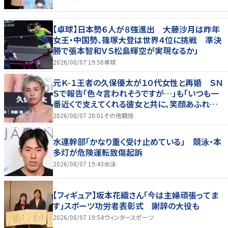
【卓球】日本勢６人が８強進出 大藤沙月は昨年
女王・中国勢、篠塚大登は世界４位に挑戦 準決
勝で張本智和ＶＳ松島輝空が実現なるか」
2026/08/07 19:58
卓球
元Ｋ-１王者の久保優太が１０代女性と再婚 ＳＮ
Ｓで報告「色々言われそうですが…」も「いつも一
番近くで支えてくれる彼女と共に、笑顔あふれる
家庭を築いていきたい」
2026/08/07 20:01
その他競技
水連幹部「かなり重く受け止めている」 競泳・本
多灯が危険運転致傷起訴
2026/08/07 19:43
水泳
【フィギュア】坂本花織さん「今は主婦頑張ってま
す」スポーツ功労者表彰式 謝辞の大役も
2026/08/07 19:54
ウィンタースポーツ