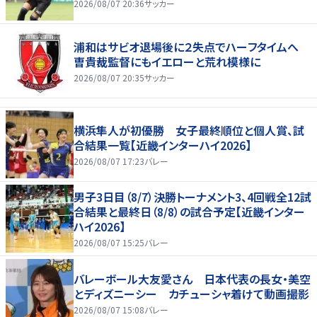
2026/08/07 20:36
サッカー
浦和はサビオ退場後に２失点でハーフタイムへ
曺貴裁監督にもイエローと荒れ模様に
2026/08/07 20:35
サッカー
横浜隼人が初優勝 女子最終順位と個人賞、試
合結果一覧【近畿インターハイ2026】
2026/08/07 17:23
バレー
男子3日目（8/7）決勝トーナメント3、4回戦全12試
合結果と最終日（8/8）の試合予定【近畿インター
ハイ2026】
2026/08/07 15:25
バレー
バレーボール大友愛さん 日本代表の長女・美空
とディズニーシー カチューシャ着けて動画撮影
2026/08/07 15:08
バレー