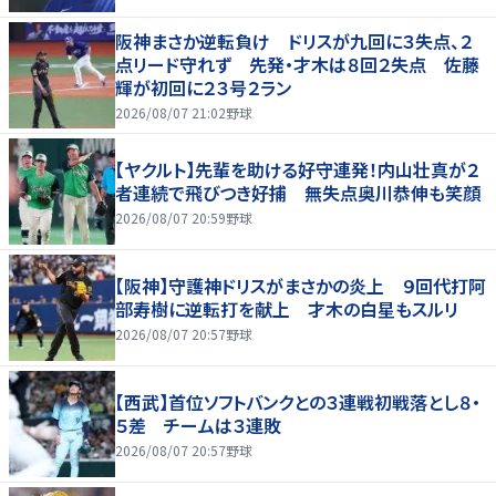
阪神まさか逆転負け ドリスが九回に３失点、２
点リード守れず 先発・才木は８回２失点 佐藤
輝が初回に２３号２ラン
2026/08/07 21:02
野球
【ヤクルト】先輩を助ける好守連発！内山壮真が２
者連続で飛びつき好捕 無失点奥川恭伸も笑顔
2026/08/07 20:59
野球
【阪神】守護神ドリスがまさかの炎上 ９回代打阿
部寿樹に逆転打を献上 才木の白星もスルリ
2026/08/07 20:57
野球
【西武】首位ソフトバンクとの３連戦初戦落とし８・
５差 チームは３連敗
2026/08/07 20:57
野球