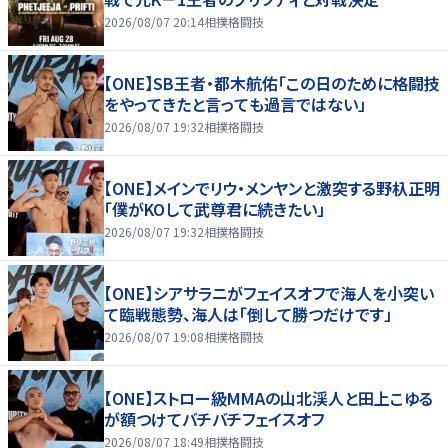
2026/08/07 20:14
相撲格闘技
【ONE】SB王者・都木航佑「この日のために格闘技
をやってきたと言っても過言ではない」
2026/08/07 19:32
相撲格闘技
【ONE】メインでリウ・メンヤンと激突する野杁正明
「僕がKOして武尊君に続きたい」
2026/08/07 19:32
相撲格闘技
【ONE】シアサラニがフェイスオフで海人を小突い
て臨戦態勢、海人は「倒して勝つだけです」
2026/08/07 19:08
相撲格闘技
【ONE】ストロー級MMAの山北渓人と田上こゆる
が額つけてバチバチフェイスオフ
2026/08/07 18:49
相撲格闘技