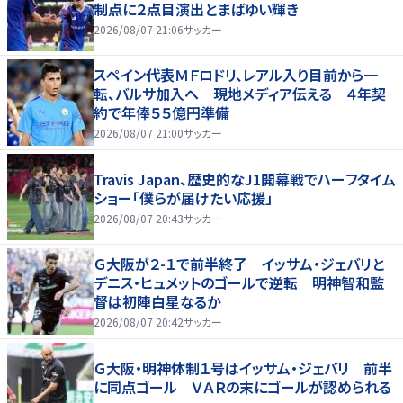
制点に２点目演出とまばゆい輝き
2026/08/07 21:06
サッカー
スペイン代表ＭＦロドリ、レアル入り目前から一
転、バルサ加入へ 現地メディア伝える ４年契
約で年俸５５億円準備
2026/08/07 21:00
サッカー
Travis Japan、歴史的なJ1開幕戦でハーフタイム
ショー「僕らが届けたい応援」
2026/08/07 20:43
サッカー
Ｇ大阪が２-１で前半終了 イッサム・ジェバリと
デニス・ヒュメットのゴールで逆転 明神智和監
督は初陣白星なるか
2026/08/07 20:42
サッカー
Ｇ大阪・明神体制１号はイッサム・ジェバリ 前半
に同点ゴール ＶＡＲの末にゴールが認められる