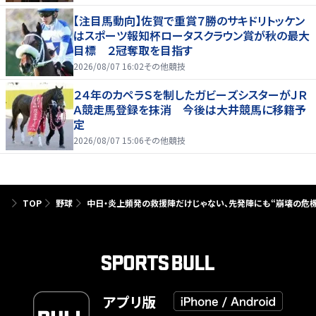
【注目馬動向】佐賀で重賞７勝のサキドリトッケン
はスポーツ報知杯ロータスクラウン賞が秋の最大
目標 ２冠奪取を目指す
2026/08/07 16:02
その他競技
２４年のカペラＳを制したガビーズシスターがＪＲ
Ａ競走馬登録を抹消 今後は大井競馬に移籍予
定
2026/08/07 15:06
その他競技
TOP
野球
中日・炎上頻発の救援陣だけじゃない、先発陣にも“崩壊の危
アプリ版