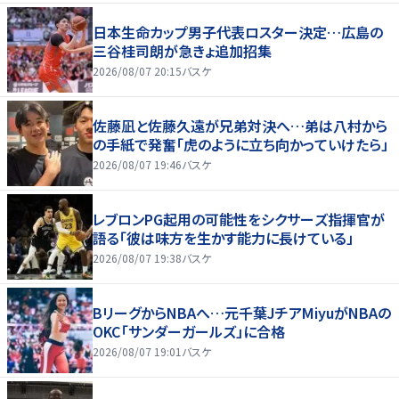
日本生命カップ男子代表ロスター決定…広島の
三谷桂司朗が急きょ追加招集
2026/08/07 20:15
バスケ
佐藤凪と佐藤久遠が兄弟対決へ…弟は八村から
の手紙で発奮「虎のように立ち向かっていけたら」
2026/08/07 19:46
バスケ
レブロンPG起用の可能性をシクサーズ指揮官が
語る「彼は味方を生かす能力に長けている」
2026/08/07 19:38
バスケ
BリーグからNBAへ…元千葉JチアMiyuがNBAの
OKC「サンダーガールズ」に合格
2026/08/07 19:01
バスケ