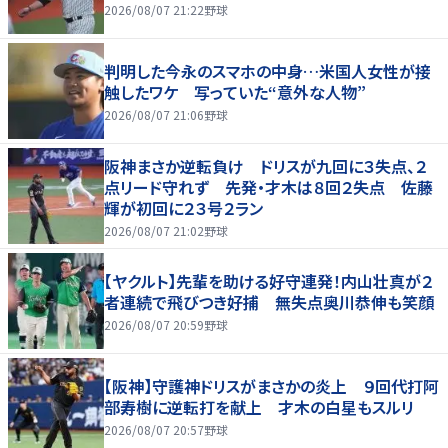
2026/08/07 21:22
野球
判明した今永のスマホの中身…米国人女性が接
触したワケ 写っていた“意外な人物”
2026/08/07 21:06
野球
阪神まさか逆転負け ドリスが九回に３失点、２
点リード守れず 先発・才木は８回２失点 佐藤
輝が初回に２３号２ラン
2026/08/07 21:02
野球
【ヤクルト】先輩を助ける好守連発！内山壮真が２
者連続で飛びつき好捕 無失点奥川恭伸も笑顔
2026/08/07 20:59
野球
【阪神】守護神ドリスがまさかの炎上 ９回代打阿
部寿樹に逆転打を献上 才木の白星もスルリ
2026/08/07 20:57
野球