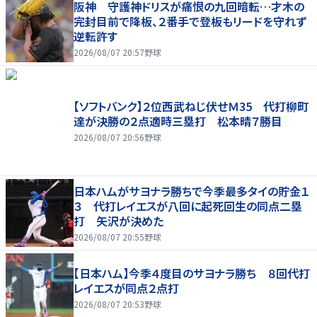
阪神 守護神ドリスが痛恨の九回暗転…才木の
完封目前で降板、２番手で登板もリードを守れず
逆転許す
2026/08/07 20:57
野球
【ソフトバンク】２位西武ねじ伏せＭ35 代打柳町
達が決勝の２点適時三塁打 松本晴７勝目
2026/08/07 20:56
野球
日本ハムがサヨナラ勝ちで今季最多タイの貯金１
３ 代打レイエスが八回に起死回生の同点二塁
打 矢沢が決めた
2026/08/07 20:55
野球
【日本ハム】今季４度目のサヨナラ勝ち ８回代打
レイエスが同点２点打
2026/08/07 20:53
野球