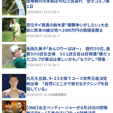
復帰戦の河本結は45位と出遅れ 女子ゴルフ第
１日
2026/08/07 18:11
ゴルフ
首位タイ発進の鈴木愛「優勝争いがしたい」大会
前に熊本の被災地へ1000万円の救援金贈る
2026/08/07 18:06
ゴルフ
金田久美子「あんびりーばぼー」 歴代５０位、通
算５００試合出場 ５０１試合目は好発進「嫌だっ
たゴルフが最近は楽しいかも」「もう少し？頑張り
たいな」
2026/08/07 17:35
ゴルフ
丸元大五郎、９・２３大阪でユース世界王座決定
戦出場 「自然にどこかで倒せるボクシングを目
指している」
2026/08/07 20:44
相撲格闘技
【ONE】女王ペッディージャーが８月28日の防衛
戦で元K－1王者のプリフティと対戦決定