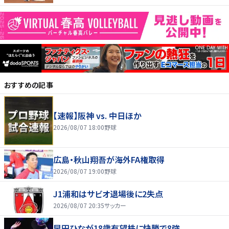
おすすめの記事
【速報】阪神 vs. 中日ほか
2026/08/07 18:00
野球
広島・秋山翔吾が海外FA権取得
2026/08/07 19:00
野球
J1浦和はサビオ退場後に2失点
2026/08/07 20:35
サッカー
早田ひなが18歳有望株に快勝で8強