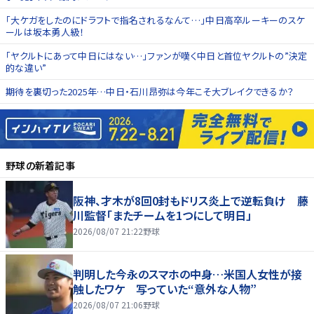
「大ケガをしたのにドラフトで指名されるなんて…」中日高卒ルーキーのスケ
ールは坂本勇人級！
「ヤクルトにあって中日にはない…」ファンが嘆く中日と首位ヤクルトの”決定
的な違い”
期待を裏切った2025年…中日・石川昂弥は今年こそ大ブレイクできるか？
野球
の新着記事
阪神、才木が8回0封もドリス炎上で逆転負け 藤
川監督「またチームを1つにして明日」
2026/08/07 21:22
野球
判明した今永のスマホの中身…米国人女性が接
触したワケ 写っていた“意外な人物”
2026/08/07 21:06
野球