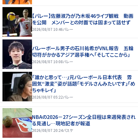
【バレー】佐藤淑乃が乃木坂46ライブ観戦 動画
を公開 メンバーとの対面では固まって話せず
2026/08/07 10:46
バレー
バレーボール男子の石川祐希がVNL報告 五輪
切符がかかるアジア選手権へ「そしてここから」
2026/08/07 10:08
バレー
「誰かと思って…」元バレーボール日本代表 雰
囲気“激変”姿が話題「モデルさんみたいです」「め
ちゃキレイ」
2026/08/07 05:22
バレー
NBAの2026－27シーズン全日程は来週発表され
る見通し…現地記者が報道
2026/08/07 20:24
バスケ