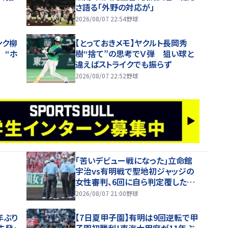
さ語る「外野の対応が」
2026/08/07 22:54
野球
ンク柳
【とっておきメモ】ヤクルト長岡秀
 “ホ
樹“捨て”の思考でＶ弾 狙い球と
違えばストライクでも振らず
2026/08/07 22:52
野球
｢苦いデビュー戦になった｣立命館
宇治vs有明戦で聖地初ジャッジの
女性審判、6回に自ら判定覆したプ
レーを謝罪【26年夏甲子園】
2026/08/07 21:00
野球
年ぶり
【7日夏甲子園】有明は9回逆転で甲