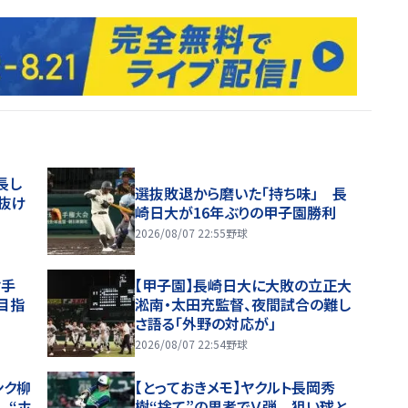
長し
選抜敗退から磨いた「持ち味」 長
抜け
崎日大が16年ぶりの甲子園勝利
2026/08/07 22:55
野球
肘手
【甲子園】長崎日大に大敗の立正大
目指
淞南・太田充監督、夜間試合の難し
さ語る「外野の対応が」
2026/08/07 22:54
野球
ンク柳
【とっておきメモ】ヤクルト長岡秀
 “ホ
樹“捨て”の思考でＶ弾 狙い球と