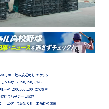
らぬ打棒に敵軍放送局も“ヤケクソ”
かいない「150/150」とは？
の「200、500、100」に米衝撃
困憊”の様子が一目瞭然
る」 150年の歴史でも…米指摘の偉業