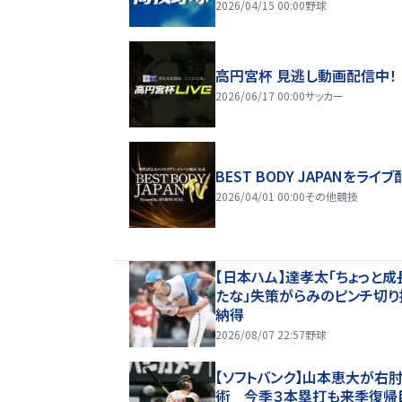
2026/04/15 00:00
野球
高円宮杯 見逃し動画配信中！
2026/06/17 00:00
サッカー
BEST BODY JAPANをライブ
2026/04/01 00:00
その他競技
【日本ハム】達孝太「ちょっと成
たな」失策がらみのピンチ切り
納得
2026/08/07 22:57
野球
【ソフトバンク】山本恵大が右
術 今季３本塁打も来季復帰