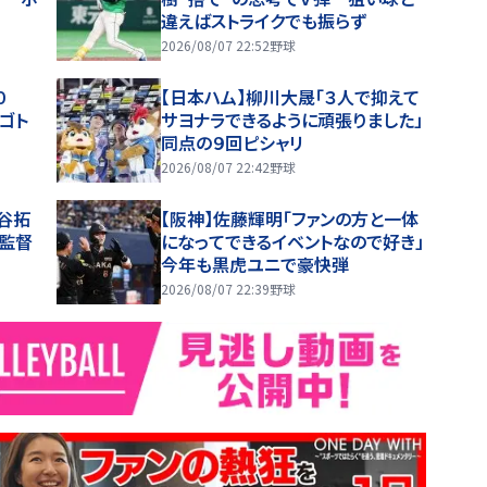
違えばストライクでも振らず
2026/08/07 22:52
野球
０
【日本ハム】柳川大晟「３人で抑えて
ゴト
サヨナラできるように頑張りました」
同点の９回ピシャリ
2026/08/07 22:42
野球
谷拓
【阪神】佐藤輝明「ファンの方と一体
監督
になってできるイベントなので好き」
今年も黒虎ユニで豪快弾
2026/08/07 22:39
野球