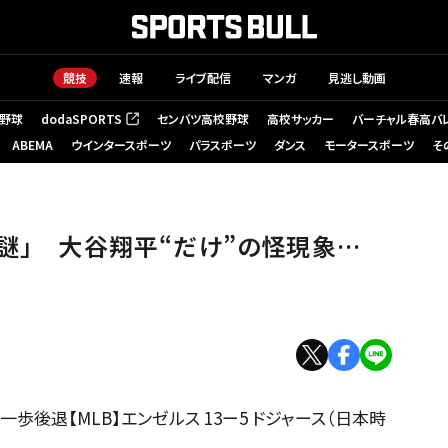
競技
速報
ライブ配信
マンガ
見逃し動画
野球
dodaSPORTS
センバツ高校野球
高校サッカー
バーチャル春高バ
（新しいタブで開く）
ABEMA
ウインタースポーツ
パラスポーツ
ダンス
モータースポーツ
そ
】
る謎」 大谷翔平“だけ”の怪現象…
一歩後退【MLB】エンゼルス 13ー5 ドジャース（日本時