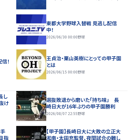
東都大学野球入替戦 見逃し配信
中！
2026/06/30 00:00
野球
王貞治・栗山英樹にとっての甲子園
配信！
とは
2026/06/15 00:00
野球
長し
選抜敗退から磨いた「持ち味」 長
抜け
崎日大が16年ぶりの甲子園勝利
2026/08/07 22:55
野球
肘手
【甲子園】長崎日大に大敗の立正大
目指
淞南・太田充監督、夜間試合の難し