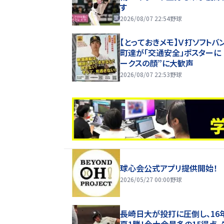
す
2026/08/07 22:54
野球
【とっておきメモ】Ｖ打ソフトバ
町達が「交通安全」ポスターに
ークスの顔”に大歓声
2026/08/07 22:53
野球
球心会公式アプリ提供開始！
2026/05/27 00:00
野球
長崎日大が投打に圧倒し、16