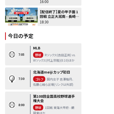
16:00
【配信終了】夏の甲子園 1
回戦 立正大淞南 - 長崎日
大
18:30
今日の予定
MLB
7:05
野球
Rソックス(吉田正尚) vs.
Wソックス(村上宗隆)(8:10)ほか
北海道meiji カップ初日
7:30
ゴルフ
国内女子 吉澤柚月、
佐藤心結ら出場(リンクは外部)
第108回全国高校野球選手
権大会
8:00
野球
1回戦 東海大甲府 - 鶴
岡東ほか