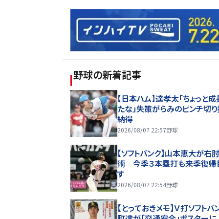
野球
の新着記事
【日本ハム】達孝太「ちょっと成
たな」失策がらみのピンチ切り
納得
2026/08/07 22:57
野球
【ソフトバンク】山本恵大が右
術 今季３本塁打も来季復帰
す
2026/08/07 22:54
野球
【とっておきメモ】Ｖ打ソフトバ
町達が「交通安全」ポスターに