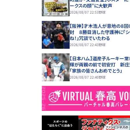
ークスの顔”に大歓声
2026/08/07 22:53
野球
【阪神】才木浩人が意地の８回
封 ８勝目消した守護神に「シ
ね！」冗談でいたわる
2026/08/07 22:43
野球
【日本ハム】道産子ルーキー常
輝が両親の前で初安打 新庄
「家族の皆さんおめでとう」
2026/08/07 22:40
野球