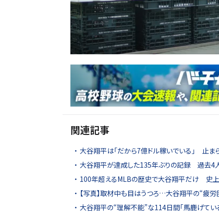
関連記事
大谷翔平は「だから7億ドル稼いでいる」 止ま
大谷翔平が達成した135年ぶりの記録 過去4人し
100年超えるMLBの歴史で大谷翔平だけ 史上唯一
【写真】取材中も目はうつろ…大谷翔平の“疲労
大谷翔平の“理解不能”な114日間「馬鹿げてい