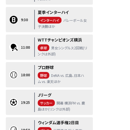
夏季インターハイ
9:30
インターハイ
バレーボール女
子決勝ほか
WTTチャンピオンズ横浜
11:00
卓球
男女シングルス2回戦(リ
ンクは外部)
プロ野球
18:00
野球
DeNA vs. 広島、日本ハ
ム vs. 楽天ほか
Jリーグ
19:25
サッカー
開幕 横浜FM vs. 鹿
島ほか(リンクは外部)
ウィンダム選手権2日目
19:50