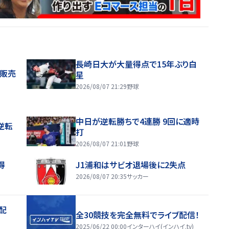
長崎日大が大量得点で15年ぶり白
般販売
星
2026/08/07 21:29
野球
中日が逆転勝ちで4連勝 9回に適時
逆転
打
2026/08/07 21:01
野球
得
J1浦和はサビオ退場後に2失点
2026/08/07 20:35
サッカー
配
全30競技を完全無料でライブ配信！
2025/06/22 00:00
インターハイ(インハイ.tv)