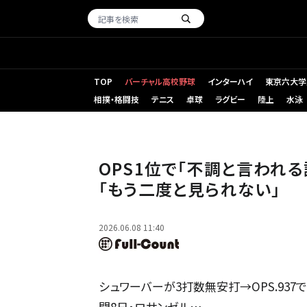
TOP
バーチャル高校野球
インターハイ
東京六大学
相撲・格闘技
テニス
卓球
ラグビー
陸上
水泳
エンゼルス戦に出場したドジャース・大谷翔平【写真：黒澤崇
OPS1位で「不調と言われ
「もう二度と見られない」
2026.06.08 11:40
シュワーバーが3打数無安打→OPS.937で
間8日・ロサンゼル…